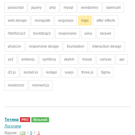
javascript
jquery
php
mysql
wordpress
opencart
web design
mongodb
angularjs
logo
after effects
html5/css3
bootstrap3
responsive
ui/ux
laravel
phalcon
responsive design
foundation
interaction design
yii2
emberjs
symfony
sketch
mssql
canvas
api
d3.js
socket.io
restapi
vuejs
three.js
figma
modernizr
moment.js
Тетяна
PRO
Вільний
Логотипи
Відгуки:
+28
/
0
/
-1