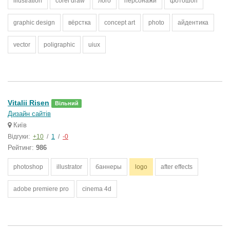
illustration
corel draw
лого
персонажи
фотошоп
graphic design
вёрстка
concept art
photo
айдентика
vector
poligraphic
uiux
Vitalii Risen
Вільний
Дизайн сайтів
Київ
Відгуки:
+10
/
1
/
-0
Рейтинг:
986
photoshop
illustrator
баннеры
logo
after effects
adobe premiere pro
cinema 4d