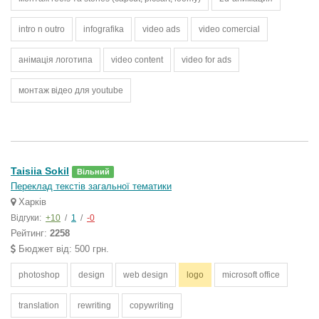
intro n outro
infografika
video ads
video comercial
анімація логотипа
video content
video for ads
монтаж відео для youtube
Taisiia Sokil
Вільний
Переклад текстів загальної тематики
Харків
Відгуки:
+10
/
1
/
-0
Рейтинг:
2258
Бюджет від: 500 грн.
photoshop
design
web design
logo
microsoft office
translation
rewriting
copywriting