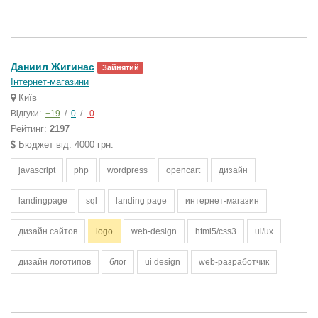
Даниил Жигинас
Зайнятий
Інтернет-магазини
Київ
Відгуки:
+19
/
0
/
-0
Рейтинг:
2197
Бюджет від: 4000 грн.
javascript
php
wordpress
opencart
дизайн
landingpage
sql
landing page
интернет-магазин
дизайн сайтов
logo
web-design
html5/css3
ui/ux
дизайн логотипов
блог
ui design
web-разработчик