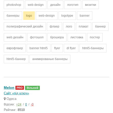
photoshop
web design
дизайн
логотип
визитки
баннеры
logo
web-design
logotype
banner
полиграфический дизайн
флаер
лого
плакат
баннер
web дизайн
фотошоп
брошюра
листовка
постер
еврофлаер
banner html5
flyer
dl flyer
html5-баннеры
html5-баннер
анимированые баннеры
Melon
PRO
Вільний
Сайт «під ключ»
Одеса
Відгуки:
+24
/
0
/
-0
Рейтинг:
8510