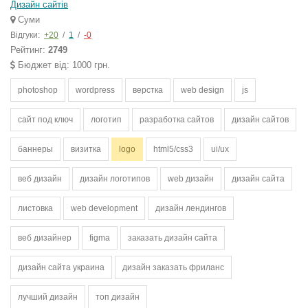
Дизайн сайтів
Суми
Відгуки:
+20
/
1
/
-0
Рейтинг:
2749
Бюджет від: 1000 грн.
photoshop
wordpress
верстка
web design
js
сайт под ключ
логотип
разработка сайтов
дизайн сайтов
баннеры
визитка
logo
html5/css3
ui/ux
веб дизайн
дизайн логотипов
web дизайн
дизайн сайта
листовка
web development
дизайн лендингов
веб дизайнер
figma
заказать дизайн сайта
дизайн сайта украина
дизайн заказать фриланс
лучший дизайн
топ дизайн