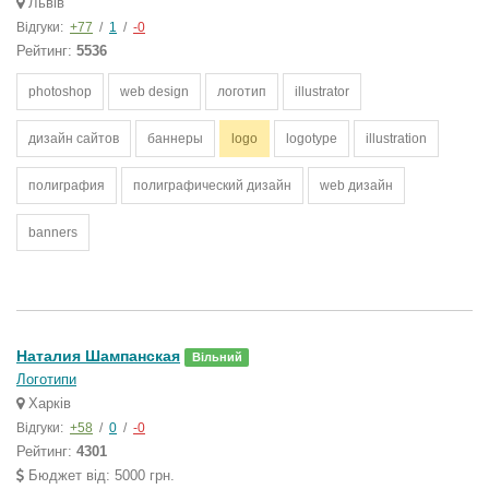
Львів
Відгуки:
+77
/
1
/
-0
Рейтинг:
5536
photoshop
web design
логотип
illustrator
дизайн сайтов
баннеры
logo
logotype
illustration
полиграфия
полиграфический дизайн
web дизайн
banners
Наталия Шампанская
Вільний
Логотипи
Харків
Відгуки:
+58
/
0
/
-0
Рейтинг:
4301
Бюджет від: 5000 грн.