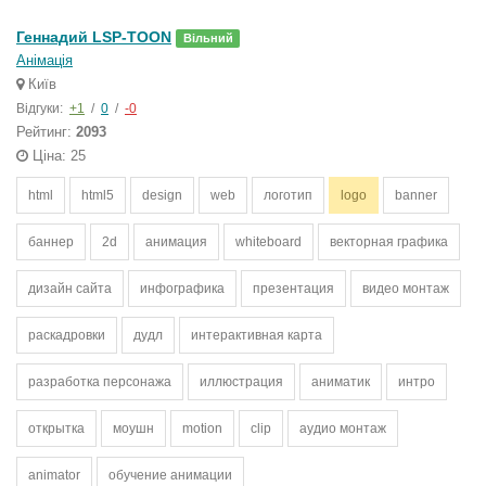
Геннадий LSP-TOON
Вільний
Анімація
Київ
Відгуки:
+1
/
0
/
-0
Рейтинг:
2093
Ціна: 25
html
html5
design
web
логотип
logo
banner
баннер
2d
анимация
whiteboard
векторная графика
дизайн сайта
инфографика
презентация
видео монтаж
раскадровки
дудл
интерактивная карта
разработка персонажа
иллюстрация
аниматик
интро
открытка
моушн
motion
clip
аудио монтаж
animator
обучение анимации