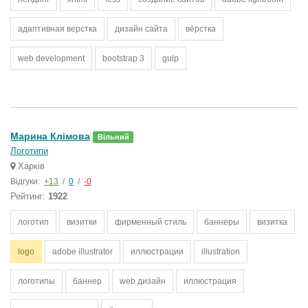
адаптивная верстка
дизайн сайта
вёрстка
web development
bootstrap 3
gulp
Марина Клімова
Вільний
Логотипи
Харків
Відгуки:
+13
/
0
/
-0
Рейтинг:
1922
логотип
визитки
фирменный стиль
баннеры
визитка
logo
adobe illustrator
иллюстрации
illustration
логотипы
баннер
web дизайн
иллюстрация