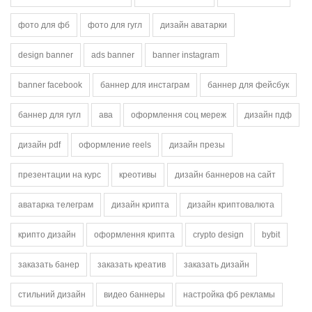
фото для фб
фото для гугл
дизайн аватарки
design banner
ads banner
banner instagram
banner facebook
баннер для инстаграм
баннер для фейсбук
баннер для гугл
ава
оформлення соц мереж
дизайн пдф
дизайн pdf
оформление reels
дизайн презы
презентации на курс
креотивы
дизайн баннеров на сайт
аватарка телеграм
дизайн крипта
дизайн криптовалюта
крипто дизайн
оформлення крипта
crypto design
bybit
заказать банер
заказать креатив
заказать дизайн
стильний дизайн
видео баннеры
настройка фб рекламы