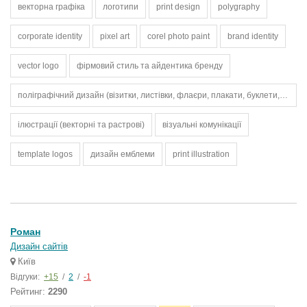
векторна графіка
логотипи
print design
polygraphy
corporate identity
pixel art
corel photo paint
brand identity
vector logo
фірмовий стиль та айдентика бренду
поліграфічний дизайн (візитки, листівки, флаєри, плакати, буклети, афіші)
ілюстрації (векторні та растрові)
візуальні комунікації
template logos
дизайн емблеми
print illustration
Роман
Дизайн сайтів
Київ
Відгуки:
+15
/
2
/
-1
Рейтинг:
2290