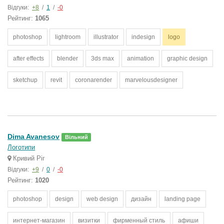
Відгуки:
+8
/
1
/
-0
Рейтинг:
1065
photoshop
lightroom
illustrator
indesign
logo
after effects
blender
3ds max
animation
graphic design
sketchup
revit
coronarender
marvelousdesigner
Dima Avanesov
Вільний
Логотипи
Кривий Ріг
Відгуки:
+9
/
0
/
-0
Рейтинг:
1020
photoshop
design
web design
дизайн
landing page
интернет-магазин
визитки
фирменный стиль
афиши