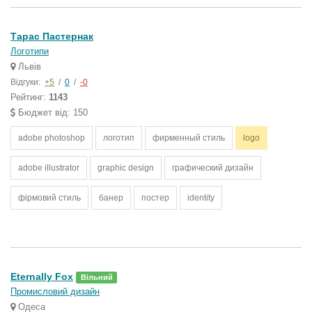
Тарас Пастернак
Логотипи
Львів
Відгуки:
+5
/
0
/
-0
Рейтинг:
1143
Бюджет від: 150
adobe photoshop
логотип
фирменный стиль
logo
adobe illustrator
graphic design
графический дизайн
фірмовий стиль
банер
постер
identity
Eternally Fox
Вільний
Промисловий дизайн
Одеса