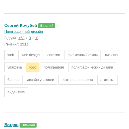
Сергей Кочубей
Вільний
Поліграфічний дизайн
Відгуки:
+58
/
0
/
-0
Рейтинг:
2913
web
web design
логотип
фирменный стиль
визитка
упаковка
logo
полиграфия
полиграфический дизайн
баннер
дизайн упаковки
векторная графика
этикетка
айдентика
Богдан
Вільний