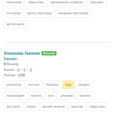
персонажі
айдентика
оформление instagram
гайдлайн
інстаграм
дитячі ілюстрації
книжкова ілюстрація
дитячі книги
Олександр Ткаченко
Вільний
Баннери
Вінниця
Відгуки:
+8
/
0
/
-0
Рейтинг:
1720
photoshop
логотип
illustrator
logo
лендинг
полиграфия
візитка
лого
реклама
баннер
фотошоп
банер
дизайн визитки
креатив
айдентика