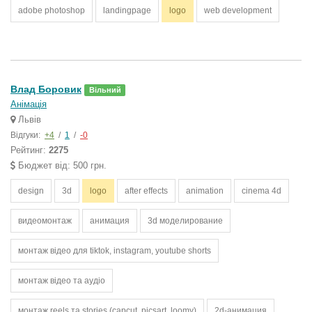
adobe photoshop
landingpage
logo
web development
Влад Боровик
Вільний
Анімація
Львів
Відгуки:
+4
/
1
/
-0
Рейтинг:
2275
Бюджет від: 500 грн.
design
3d
logo
after effects
animation
cinema 4d
видеомонтаж
анимация
3d моделирование
монтаж відео для tiktok, instagram, youtube shorts
монтаж відео та аудіо
монтаж reels та stories (capcut, picsart, loomy)
2d-анимация