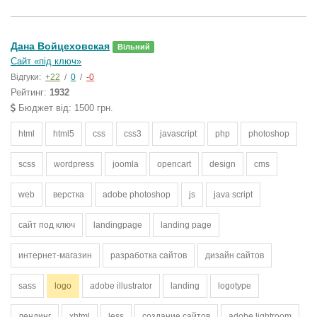
Дана Войцеховская
Вільний
Сайт «під ключ»
Відгуки:
+22
/
0
/
-0
Рейтинг:
1932
Бюджет від: 1500 грн.
html
html5
css
css3
javascript
php
photoshop
scss
wordpress
joomla
opencart
design
cms
web
верстка
adobe photoshop
js
java script
сайт под ключ
landingpage
landing page
интернет-магазин
разработка сайтов
дизайн сайтов
sass
logo
adobe illustrator
landing
logotype
лендинг
xhtml
less
создание сайтов
adobe lightroom