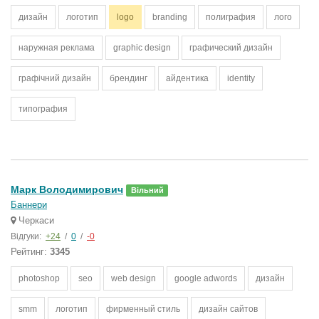
дизайн
логотип
logo
branding
полиграфия
лого
наружная реклама
graphic design
графический дизайн
графічний дизайн
брендинг
айдентика
identity
типография
Марк Володимирович
Вільний
Баннери
Черкаси
Відгуки:
+24
/
0
/
-0
Рейтинг:
3345
photoshop
seo
web design
google adwords
дизайн
smm
логотип
фирменный стиль
дизайн сайтов