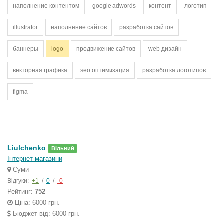
наполнение контентом
google adwords
контент
логотип
illustrator
наполнение сайтов
разработка сайтов
баннеры
logo
продвижение сайтов
web дизайн
векторная графика
seo оптимизация
разработка логотипов
figma
Liulchenko
Вільний
Інтернет-магазини
Суми
Відгуки:
+1
/
0
/
-0
Рейтинг:
752
Ціна: 6000 грн.
Бюджет від: 6000 грн.