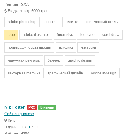
Рейтинг:
5755
Бюджет від: 5000 грн.
adobe photoshop
логотип
визитки
фирменный стиль
logo
adobe illustrator
брендбук
logotype
corel draw
полиграфический дизайн
графика
листовки
наружная реклама
баннер
graphic design
векторная графика
графический дизайн
adobe indesign
Nik Forten
PRO
Вільний
Сайт «під ключ»
Київ
Відгуки:
+1
/
0
/
-0
Рейтинг:
4190