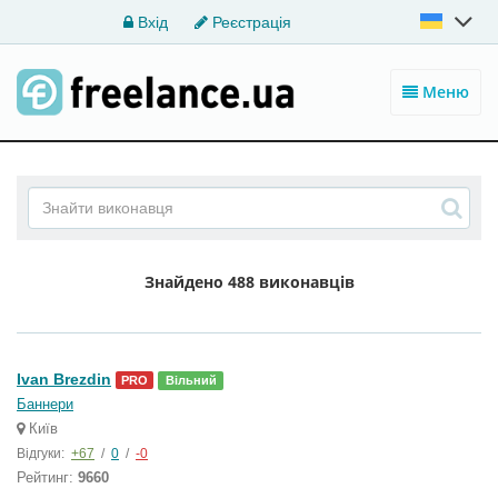
Вхід
Реєстрація
Меню
Знайдено
488 виконавців
Ivan Brezdin
PRO
Вільний
Баннери
Київ
Відгуки:
+67
/
0
/
-0
Рейтинг:
9660