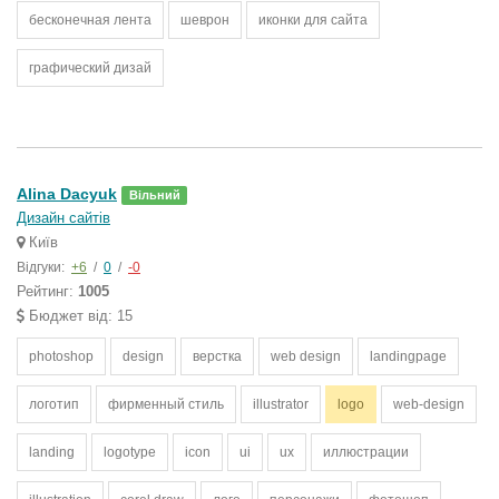
бесконечная лента
шеврон
иконки для сайта
графический дизай
Alina Dacyuk
Вільний
Дизайн сайтів
Київ
Відгуки:
+6
/
0
/
-0
Рейтинг:
1005
Бюджет від: 15
photoshop
design
верстка
web design
landingpage
логотип
фирменный стиль
illustrator
logo
web-design
landing
logotype
icon
ui
ux
иллюстрации