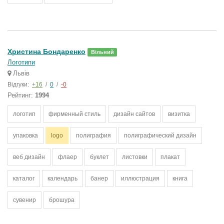
Христина Бондаренко
Вільний
Логотипи
Львів
Відгуки:
+16
/
0
/
-0
Рейтинг:
1994
логотип
фирменный стиль
дизайн сайтов
визитка
упаковка
logo
полиграфия
полиграфический дизайн
веб дизайн
флаер
буклет
листовки
плакат
каталог
календарь
банер
иллюстрация
книга
сувенир
брошура