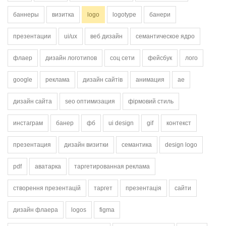
баннеры
визитка
logo
logotype
банери
презентации
ui/ux
веб дизайн
семантическое ядро
флаер
дизайн логотипов
соц сети
фейсбук
лого
google
реклама
дизайн сайтів
анимация
ae
дизайн сайта
seo оптимизация
фірмовий стиль
инстаграм
банер
фб
ui design
gif
контекст
презентация
дизайн визитки
семантика
design logo
pdf
аватарка
таргетированная реклама
створення презентацій
таргет
презентація
сайти
дизайн флаера
logos
figma