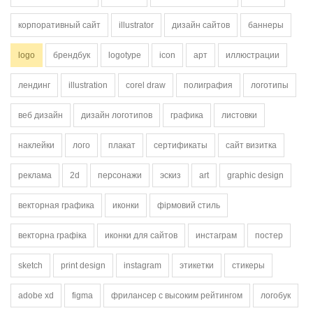
корпоративный сайт
illustrator
дизайн сайтов
баннеры
logo
брендбук
logotype
icon
арт
иллюстрации
лендинг
illustration
corel draw
полиграфия
логотипы
веб дизайн
дизайн логотипов
графика
листовки
наклейки
лого
плакат
сертификаты
сайт визитка
реклама
2d
персонажи
эскиз
art
graphic design
векторная графика
иконки
фірмовий стиль
векторна графіка
иконки для сайтов
инстаграм
постер
sketch
print design
instagram
этикетки
стикеры
adobe xd
figma
фрилансер с высоким рейтингом
логобук