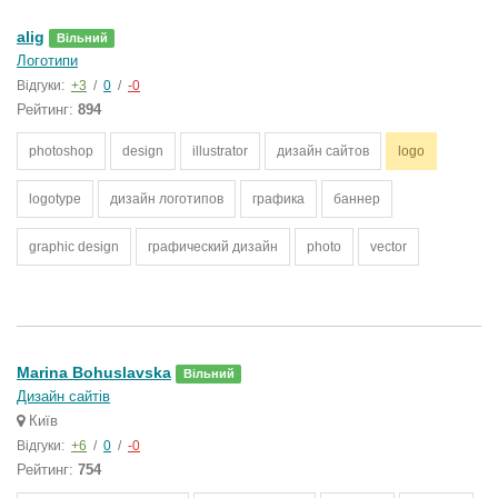
alig
Вільний
Логотипи
Відгуки:
+3
/
0
/
-0
Рейтинг:
894
photoshop
design
illustrator
дизайн сайтов
logo
logotype
дизайн логотипов
графика
баннер
graphic design
графический дизайн
photo
vector
Marina Bohuslavska
Вільний
Дизайн сайтів
Київ
Відгуки:
+6
/
0
/
-0
Рейтинг:
754