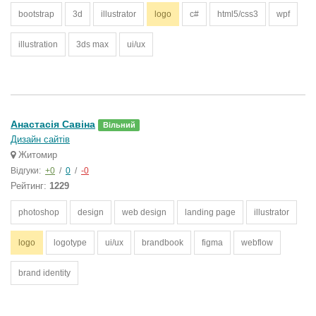
bootstrap
3d
illustrator
logo
c#
html5/css3
wpf
illustration
3ds max
ui/ux
Анастасія Савіна
Вільний
Дизайн сайтів
Житомир
Відгуки:
+0
/
0
/
-0
Рейтинг:
1229
photoshop
design
web design
landing page
illustrator
logo
logotype
ui/ux
brandbook
figma
webflow
brand identity