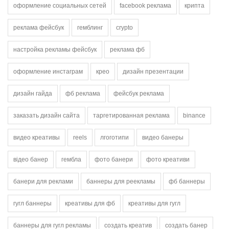
оформление социальных сетей
facebook реклама
крипта
реклама фейсбук
гемблинг
crypto
настройка рекламы фейсбук
реклама фб
оформление инстаграм
крео
дизайн презентации
дизайн гайда
фб реклама
фейсбук реклама
заказать дизайн сайта
таргетированная реклама
binance
видео креативы
reels
лгоготипи
видео банеры
відео банер
гембла
фото банери
фото креативи
банери для реклами
баннеры для реекламы
фб баннеры
гугл баннеры
креативы для фб
креативы для гугл
баннеры для гугл рекламы
создать креатив
создать банер