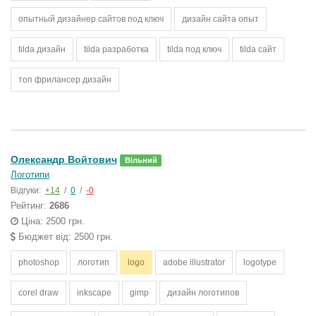
опытный дизайнер сайтов под ключ
дизайн сайта опыт
tilda дизайн
tilda разработка
tilda под ключ
tilda сайт
топ фрилансер дизайн
Олександр Войтович
Вільний
Логотипи
Відгуки:
+14
/
0
/
-0
Рейтинг:
2686
Ціна: 2500 грн.
Бюджет від: 2500 грн.
photoshop
логотип
logo
adobe illustrator
logotype
corel draw
inkscape
gimp
дизайн логотипов