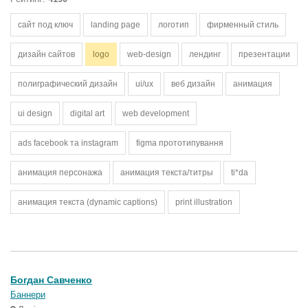
сайт под ключ
landing page
логотип
фирменный стиль
дизайн сайтов
logo
web-design
лендинг
презентации
полиграфический дизайн
ui/ux
веб дизайн
анимация
ui design
digital art
web development
ads facebook та instagram
figma прототипування
анимация персонажа
анимация текстa/титры
ti*da
анимация текста (dynamic captions)
print illustration
Богдан Савченко
Баннери