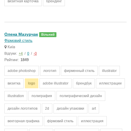
визитная карточка
брендинг
Олена Мазурчак
Вільний
Фірмовий стиль
Київ
Відгуки:
+4
/
0
/
-0
Рейтинг:
1849
adobe photoshop
логотип
фирменный стиль
illustrator
визитка
logo
adobe illustrator
брендбук
иллюстрации
illustration
полиграфия
полиграфический дизайн
дизайн логотипов
2d
дизайн упаковки
art
векторная графика
фірмовий стиль
иллюстрация