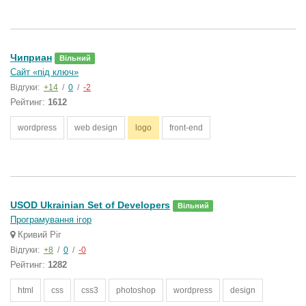
Чиприан
Вільний
Сайт «під ключ»
Відгуки:
+14
/
0
/
-2
Рейтинг:
1612
wordpress
web design
logo
front-end
USOD Ukrainian Set of Developers
Вільний
Програмування ігор
Кривий Ріг
Відгуки:
+8
/
0
/
-0
Рейтинг:
1282
html
css
css3
photoshop
wordpress
design