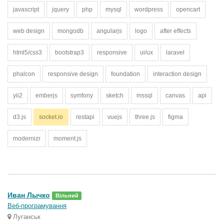
javascript
jquery
php
mysql
wordpress
opencart
web design
mongodb
angularjs
logo
after effects
html5/css3
bootstrap3
responsive
ui/ux
laravel
phalcon
responsive design
foundation
interaction design
yii2
emberjs
symfony
sketch
mssql
canvas
api
d3.js
socket.io
restapi
vuejs
three.js
figma
modernizr
moment.js
Иван Лычко
Вільний
Веб-програмування
Луганськ