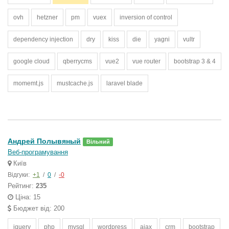
ovh
hetzner
pm
vuex
inversion of control
dependency injection
dry
kiss
die
yagni
vultr
google cloud
qberrycms
vue2
vue router
bootstrap 3 & 4
momemt.js
mustcache.js
laravel blade
Андрей Полывяный
Вільний
Веб-програмування
Київ
Відгуки:
+1
/
0
/
-0
Рейтинг:
235
Ціна: 15
Бюджет від: 200
jquery
php
mysql
wordpress
ajax
crm
bootstrap