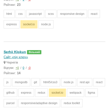
Рейтинг:
23
html
css
javascript
scss
responsive design
react
express
socket.io
node js
Serhii Klokun
Вільний
Сайт «під ключ»
Чернігів
Відгуки:
+0
/
0
/
-0
Рейтинг:
14
js
mongodb
git
html5/css3
node.js
rest api
react
github
express
redux
socket.io
webpack
figma
parcel
responsive/adaptive design
redux toolkit