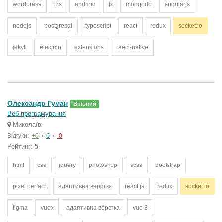
wordpress
ios
android
js
mongodb
angularjs
nodejs
postgresql
typescript
react
redux
socket.io
jekyll
electron
extensions
raect-native
Олександр Гуман
Вільний
Веб-програмування
Миколаїв
Відгуки:
+0
/
0
/
-0
Рейтинг:
5
html
css
jquery
photoshop
scss
bootstrap
pixel perfect
адаптивна верстка
react.js
redux
socket.io
figma
vuex
адаптивна вёрстка
vue 3