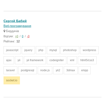
Сергей Бабий
Веб-програмування
Бердичів
Відгуки:
+0
/
0
/
-0
Рейтинг:
12
javascript
jquery
php
mysql
photoshop
wordpress
ajax
yii
yii framework
codeigniter
xml
html5/css3
laravel
postgresql
node.js
yii2
3dmax
xmpp
socket.io