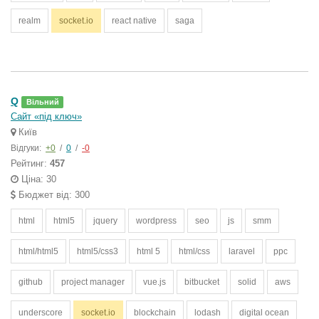
realm
socket.io
react native
saga
Q
Вільний
Сайт «під ключ»
Київ
Відгуки:
+0
/
0
/
-0
Рейтинг:
457
Ціна: 30
Бюджет від: 300
html
html5
jquery
wordpress
seo
js
smm
html/html5
html5/css3
html 5
html/css
laravel
ppc
github
project manager
vue.js
bitbucket
solid
aws
underscore
socket.io
blockchain
lodash
digital ocean