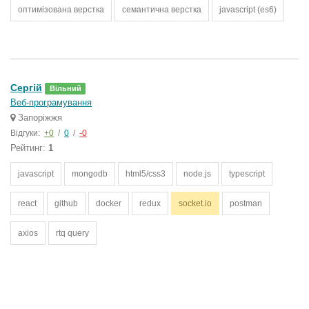
оптимізована верстка
семантична верстка
javascript (es6)
Сергій
Вільний
Веб-програмування
Запоріжжя
Відгуки:
+0
/
0
/
-0
Рейтинг:
1
javascript
mongodb
html5/css3
node.js
typescript
react
github
docker
redux
socket.io
postman
axios
rtq query