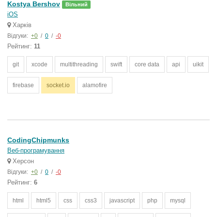
Kostya Bershov
Вільний
iOS
Харків
Відгуки:
+0
/
0
/
-0
Рейтинг:
11
git
xcode
multithreading
swift
core data
api
uikit
firebase
socket.io
alamofire
CodingChipmunks
Веб-програмування
Херсон
Відгуки:
+0
/
0
/
-0
Рейтинг:
6
html
html5
css
css3
javascript
php
mysql