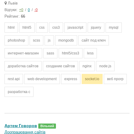
Львів
Відгуки:
+0
/
0
/
-0
Рейтинг:
66
html
html5
css
css3
javascript
jquery
mysql
photoshop
scss
js
mongodb
сайт под ключ
интернет-магазин
sass
html5/css3
less
доработка сайтов
создание сайтов
nginx
node.js
rest api
web development
express
socket.io
веб прогр
разработка с
Артем Говоров
Вільний
Доопрацювання сайтів