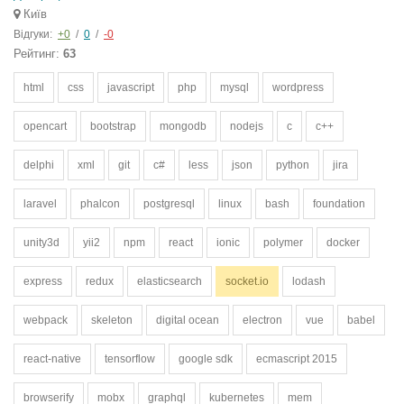
Київ
Відгуки:
+0
/
0
/
-0
Рейтинг:
63
html
css
javascript
php
mysql
wordpress
opencart
bootstrap
mongodb
nodejs
c
c++
delphi
xml
git
c#
less
json
python
jira
laravel
phalcon
postgresql
linux
bash
foundation
unity3d
yii2
npm
react
ionic
polymer
docker
express
redux
elasticsearch
socket.io
lodash
webpack
skeleton
digital ocean
electron
vue
babel
react-native
tensorflow
google sdk
ecmascript 2015
browserify
mobx
graphql
kubernetes
mem