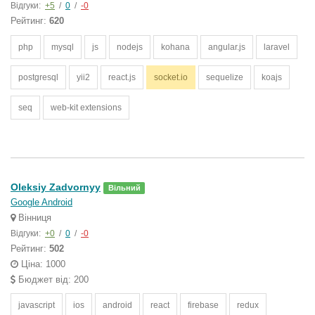
Відгуки:
+5
/
0
/
-0
Рейтинг:
620
php
mysql
js
nodejs
kohana
angular.js
laravel
postgresql
yii2
react.js
socket.io
sequelize
koajs
seq
web-kit extensions
Oleksiy Zadvornyy
Вільний
Google Android
Вінниця
Відгуки:
+0
/
0
/
-0
Рейтинг:
502
Ціна: 1000
Бюджет від: 200
javascript
ios
android
react
firebase
redux