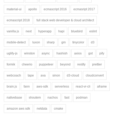
material-ui
apollo
ecmascript 2016
ecmasript 2017
ecmascript 2018
full stack web developer & cloud architect
vanilla js
next
hyperapp
hapi
bluebird
eslint
mobile-detect
luxon
sharp
gm
tinycolor
d3
uglify-js
winston
async
hashish
axios
got
pify
formik
cheerio
puppeteer
beyond
restify
prettier
webcoach
tape
ava
sinon
d3-cloud
cloudconvert
brain.js
fann
aws-sdk
serverless
react-vr-cli
aframe
nativebase
shoutem
nachos
fast
podman
amazon aws sdk
netdata
cmake