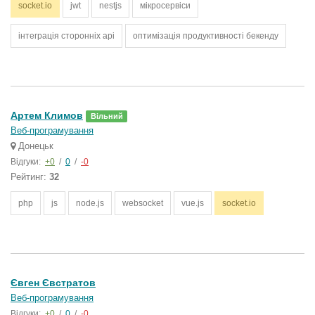
socket.io
jwt
nestjs
мікросервіси
інтеграція сторонніх api
оптимізація продуктивності бекенду
Артем Климов
Вільний
Веб-програмування
Донецьк
Відгуки:
+0
/
0
/
-0
Рейтинг:
32
php
js
node.js
websocket
vue.js
socket.io
Євген Євстратов
Веб-програмування
Відгуки:
+0
/
0
/
-0