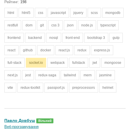
Рейтинг:
198
html
html5
css
javascript
jquery
scss
mongodb
restfull
dom
git
css 3
json
node.js
typescript
frontend
backend
nosql
front-end
bootstrap 3
gulp
react
github
docker
react.js
redux
express.js
full-stack
socket.io
webpack
fullstack
jwt
mongoose
next.js
jest
redux-saga
tailwind
mern
jasmine
vite
redux-toolkit
passport.js
preprocessors
helmet
Павло Довбуш
Вільний
Веб-програмування