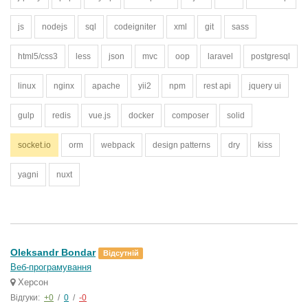
js
nodejs
sql
codeigniter
xml
git
sass
html5/css3
less
json
mvc
oop
laravel
postgresql
linux
nginx
apache
yii2
npm
rest api
jquery ui
gulp
redis
vue.js
docker
composer
solid
socket.io
orm
webpack
design patterns
dry
kiss
yagni
nuxt
Oleksandr Bondar
Відсутній
Веб-програмування
Херсон
Відгуки:
+0
/
0
/
-0