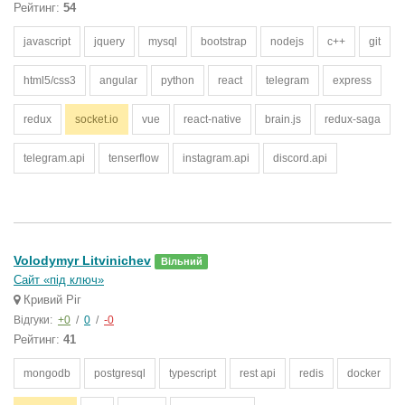
Рейтинг:
54
javascript
jquery
mysql
bootstrap
nodejs
c++
git
html5/css3
angular
python
react
telegram
express
redux
socket.io
vue
react-native
brain.js
redux-saga
telegram.api
tenserflow
instagram.api
discord.api
Volodymyr Litvinichev
Вільний
Сайт «під ключ»
Кривий Ріг
Відгуки:
+0
/
0
/
-0
Рейтинг:
41
mongodb
postgresql
typescript
rest api
redis
docker