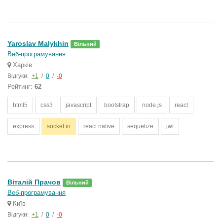
Yaroslav Malykhin
Вільний
Веб-програмування
Харків
Відгуки:
+1
/
0
/
-0
Рейтинг:
62
html5
css3
javascript
bootstrap
node.js
react
express
socket.io
react native
sequelize
jwt
Віталій Прачов
Вільний
Веб-програмування
Київ
Відгуки:
+1
/
0
/
-0