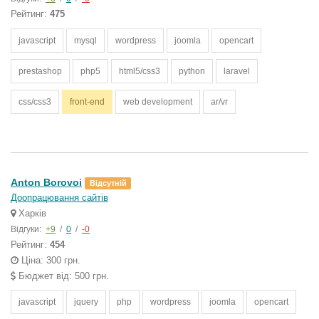
Рейтинг:
475
javascript
mysql
wordpress
joomla
opencart
prestashop
php5
html5/css3
python
laravel
css/css3
front-end
web development
ar/vr
Anton Borovoi
Відсутній
Доопрацювання сайтів
Харків
Відгуки:
+9
/
0
/
-0
Рейтинг:
454
Ціна: 300 грн.
Бюджет від: 500 грн.
javascript
jquery
php
wordpress
joomla
opencart