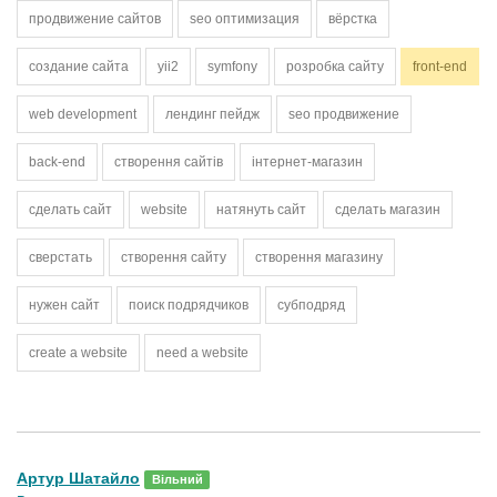
продвижение сайтов
seo оптимизация
вёрстка
создание сайта
yii2
symfony
розробка сайту
front-end
web development
лендинг пейдж
seo продвижение
back-end
створення сайтів
інтернет-магазин
сделать сайт
website
натянуть сайт
сделать магазин
сверстать
створення сайту
створення магазину
нужен сайт
поиск подрядчиков
субподряд
create a website
need a website
Артур Шатайло
Вільний