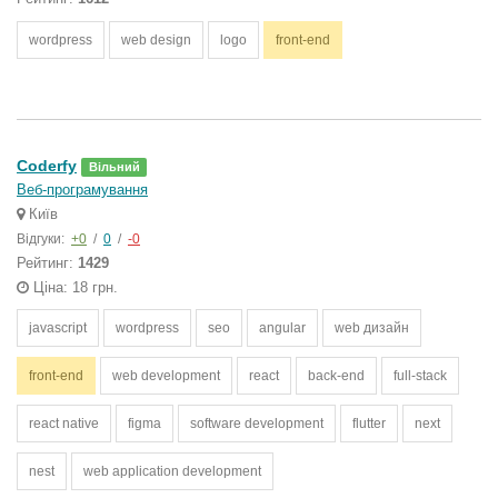
wordpress
web design
logo
front-end
Coderfy
Вільний
Веб-програмування
Київ
Відгуки:
+0
/
0
/
-0
Рейтинг:
1429
Ціна: 18 грн.
javascript
wordpress
seo
angular
web дизайн
front-end
web development
react
back-end
full-stack
react native
figma
software development
flutter
next
nest
web application development