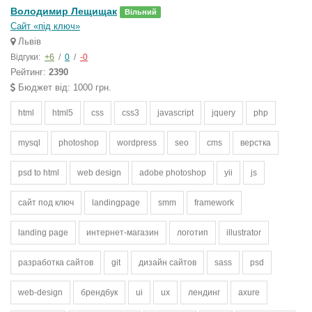
Володимир Лещищак
Вільний
Сайт «під ключ»
Львів
Відгуки:
+6
/
0
/
-0
Рейтинг:
2390
Бюджет від: 1000 грн.
html
html5
css
css3
javascript
jquery
php
mysql
photoshop
wordpress
seo
cms
верстка
psd to html
web design
adobe photoshop
yii
js
сайт под ключ
landingpage
smm
framework
landing page
интернет-магазин
логотип
illustrator
разработка сайтов
git
дизайн сайтов
sass
psd
web-design
брендбук
ui
ux
лендинг
axure