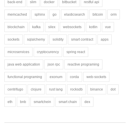
back-end
slim
docker
bitbucket
restful api
memcached
sphinx
go
elasticsearch
bitcoin
orm
blockchain
kafka
silex
websockets
kotlin
vue
sockets
sqlalchemy
solidity
smart contract
apps
microservices
cryptocurency
spring react
java web application
json rpc
reactive programing
functional programing
exonum
corda
web-sockets
centrifugo
clojure
rust lang
rocksdb
binance
dot
eth
bnb
smartchein
smart chain
dex