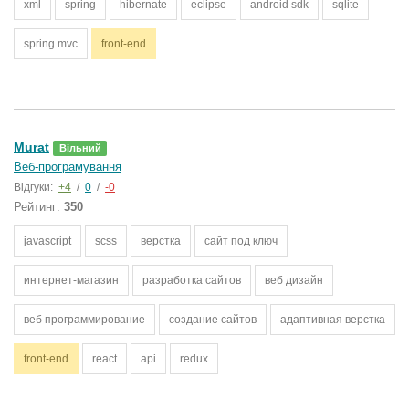
xml
spring
hibernate
eclipse
android sdk
sqlite
spring mvc
front-end
Murat
Вільний
Веб-програмування
Відгуки:
+4
/
0
/
-0
Рейтинг:
350
javascript
scss
верстка
сайт под ключ
интернет-магазин
разработка сайтов
веб дизайн
веб программирование
создание сайтов
адаптивная верстка
front-end
react
api
redux