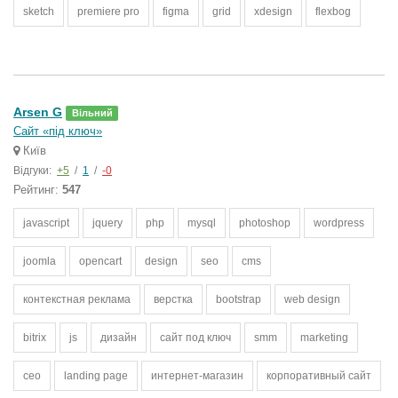
sketch
premiere pro
figma
grid
xdesign
flexbog
Arsen G
Вільний
Сайт «під ключ»
Київ
Відгуки:
+5
/
1
/
-0
Рейтинг:
547
javascript
jquery
php
mysql
photoshop
wordpress
joomla
opencart
design
seo
cms
контекстная реклама
верстка
bootstrap
web design
bitrix
js
дизайн
сайт под ключ
smm
marketing
сео
landing page
интернет-магазин
корпоративный сайт