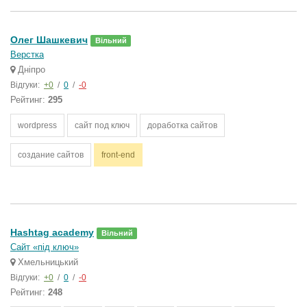
Олег Шашкевич
Вільний
Верстка
Дніпро
Відгуки:
+0
/
0
/
-0
Рейтинг:
295
wordpress
сайт под ключ
доработка сайтов
создание сайтов
front-end
Hashtag academy
Вільний
Сайт «під ключ»
Хмельницький
Відгуки:
+0
/
0
/
-0
Рейтинг:
248