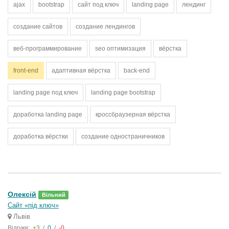
ajax
bootstrap
сайт под ключ
landing page
лендинг
создание сайтов
создание лендингов
веб-программирование
seo оптимизация
вёрстка
front-end
адаптивная вёрстка
back-end
landing page под ключ
landing page bootstrap
доработка landing page
кроссбраузерная вёрстка
доработка вёрстки
создание одностраничников
Олексій
Вільний
Сайт «під ключ»
Львів
Відгуки:
+3
/
0
/
-0