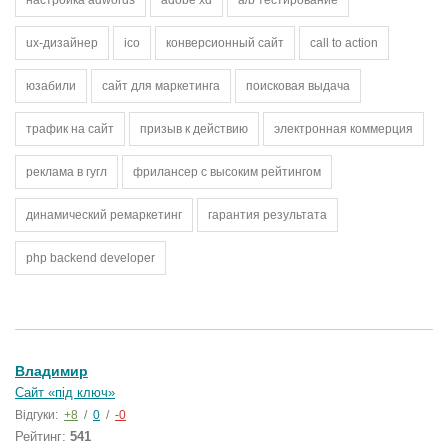
настройка adwords
adobe xd
a/b тестирование
ux-дизайнер
ico
конверсионный сайт
call to action
юзабили
сайт для маркетинга
поисковая выдача
трафик на сайт
призыв к действию
электронная коммерция
реклама в гугл
фрилансер с высоким рейтингом
динамический ремаркетинг
гарантия результата
php backend developer
Владимир
Сайт «під ключ»
Відгуки:
+8
/
0
/
-0
Рейтинг:
541