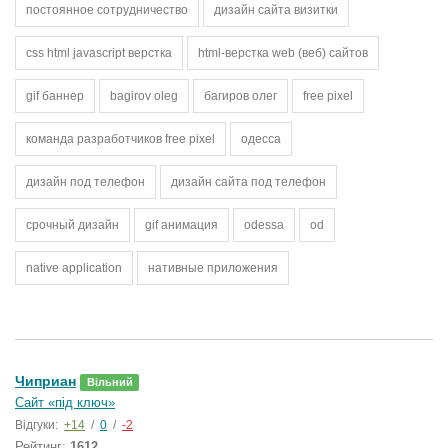
постоянное сотрудничество
дизайн сайта визитки
css html javascript верстка
html-верстка web (веб) сайтов
gif баннер
bagirov oleg
багиров олег
free pixel
команда разработчиков free pixel
одесса
дизайн под телефон
дизайн сайта под телефон
срочный дизайн
gif анимация
odessa
od
native application
нативные приложения
Чиприан
Вільний
Сайт «під ключ»
Відгуки:
+14
/
0
/
-2
Рейтинг:
1612