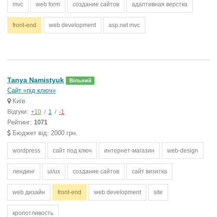
mvc
web form
создание сайтов
адаптивная верстка
front-end
web development
asp.net mvc
Tanya Namistyuk
Вільний
Сайт «під ключ»
Київ
Відгуки:
+10
/
1
/
-1
Рейтинг:
1071
Бюджет від: 2000 грн.
wordpress
сайт под ключ
интернет-магазин
web-design
лендинг
ui/ux
создание сайтов
сайт визитка
web дизайн
front-end
web development
site
кропотливость