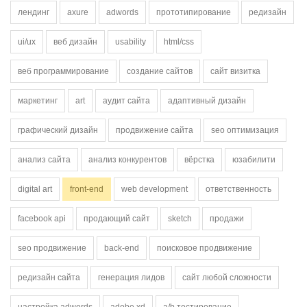
лендинг
axure
adwords
прототипирование
редизайн
ui/ux
веб дизайн
usability
html/css
веб программирование
создание сайтов
сайт визитка
маркетинг
art
аудит сайта
адаптивный дизайн
графический дизайн
продвижение сайта
seo оптимизация
анализ сайта
анализ конкурентов
вёрстка
юзабилити
digital art
front-end
web development
ответственность
facebook api
продающий сайт
sketch
продажи
seo продвижение
back-end
поисковое продвижение
редизайн сайта
генерация лидов
сайт любой сложности