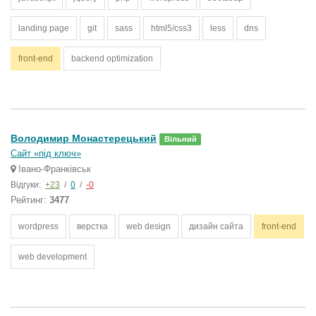
landing page
git
sass
html5/css3
less
dns
front-end
backend optimization
Володимир Монастерецький
Вільний
Сайт «під ключ»
Івано-Франківськ
Відгуки:
+23
/
0
/
-0
Рейтинг:
3477
wordpress
верстка
web design
дизайн сайта
front-end
web development