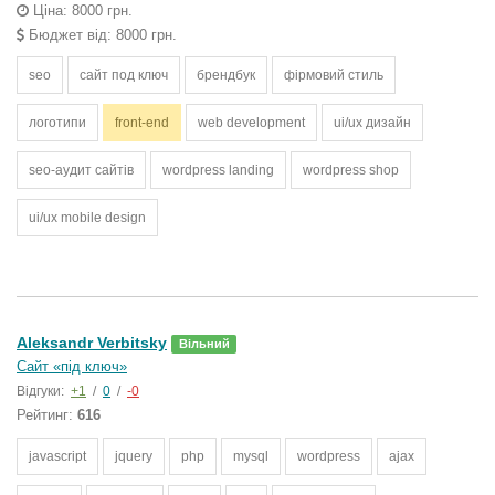
Ціна: 8000 грн.
Бюджет від: 8000 грн.
seo
сайт под ключ
брендбук
фірмовий стиль
логотипи
front-end
web development
ui/ux дизайн
seo-аудит сайтів
wordpress landing
wordpress shop
ui/ux mobile design
Aleksandr Verbitsky
Вільний
Сайт «під ключ»
Відгуки:
+1
/
0
/
-0
Рейтинг:
616
javascript
jquery
php
mysql
wordpress
ajax