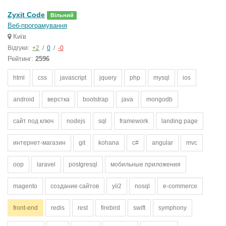
Zyxit Code
Вільний
Веб-програмування
Київ
Відгуки:
+2
/
0
/
-0
Рейтинг:
2596
html
css
javascript
jquery
php
mysql
ios
android
верстка
bootstrap
java
mongodb
сайт под ключ
nodejs
sql
framework
landing page
интернет-магазин
git
kohana
c#
angular
mvc
oop
laravel
postgresql
мобильные приложения
magento
создание сайтов
yii2
nosql
e-commerce
front-end
redis
rest
firebird
swift
symphony