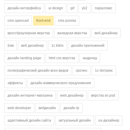
дизайн интерфейса
ui design
gif
yii2
параллакс
cms opencart
front-end
cms joomla
кроссбраузерная верстка
валидная верстка
веб-дизайнер
бэм
веб дизайнер
1c bitrix
дизайн приложений
дизайн landing page
html css верстка
андроид
полиграфический дизайн всех видов
срочно
1с-битрикс
эффекты
дизайн коммерческого предложения
дизайн интернет-магазина
web дизайнер
верстка из psd
web developer
вебдизайн
дизайн lp
адаптивный дизайн сайта
актуальный дизайн
ux-дизайнер