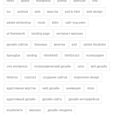
html5
jquery
wordpress
joomla
opencart
cms
ios
android
web
верстка
psd to html
web design
adobe photoshop
modx
bitrix
сайт под ключ
yii framework
landing page
интернет-магазин
дизайн сайтов
баннеры
визитка
psd
adobe illustrator
брендбук
landing
html/html5
html5/css3
полиграфия
cms wordpress
полиграфический дизайн
ui/ux
веб дизайн
html/css
css/css3
создание сайтов
responsive design
адаптивная верстка
web дизайн
анимация
shop
адаптивный дизайн
дизайн сайта
дизайн интерфейсов
юзабилити
магазин
дизайн лендинга