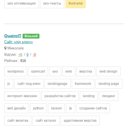
seo оптимизация
seo-тексты
front-end
QuatroIT
Вільний
Сайт «під ключ»
Миколаїв
Відгуки:
+0
/
0
/
-0
Рейтинг:
416
wordpress
opencart
seo
web
верстка
web design
js
сайт под ключ
landingpage
framework
landing page
интернет-магазин
разработка сайтов
landing
лендинг
веб дизайн
python
laravel
lp
создание сайтов
сайт визитка
сайт каталог
адаптивная верстка