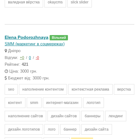
валидная вёрстка
okaycms
slick slider
Elena Podorozhnaya
Вільний
SMM (маркетинг в соцмережах)
Дніпро
Відгуки:
+0
/
0
/
-0
Рейтинг:
421
Ціна: 3000 грн.
Бюджет від: 3000 грн.
seo
наполнение контентом
контекстная реклама
верстка
контент
smm
интернет-магазин
логотип
наполнение сайтов
дизайн сайтов
баннеры
лендинг
дизайн логотипов
лого
баннер
дизайн сайта