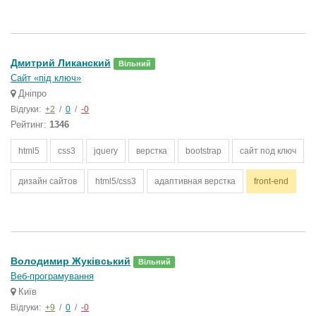
Дмитрий Ликанский
Вільний
Сайт «під ключ»
Дніпро
Відгуки:
+2
/
0
/
-0
Рейтинг:
1346
html5
css3
jquery
верстка
bootstrap
сайт под ключ
дизайн сайтов
html5/css3
адаптивная верстка
front-end
Володимир Жуківський
Вільний
Веб-програмування
Київ
Відгуки:
+9
/
0
/
-0