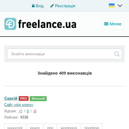
Вхід
Реєстрація
Меню
Знайдено
409 виконавців
Сергій
PRO
Вільний
Сайт «під ключ»
Відгуки:
+5
/
0
/
-0
Рейтинг:
4330
javascript
jquery
php
wordpress
bootstrap