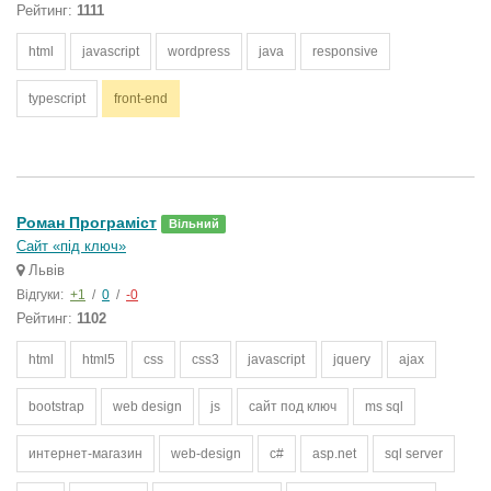
Рейтинг:
1111
html
javascript
wordpress
java
responsive
typescript
front-end
Роман Програміст
Вільний
Сайт «під ключ»
Львів
Відгуки:
+1
/
0
/
-0
Рейтинг:
1102
html
html5
css
css3
javascript
jquery
ajax
bootstrap
web design
js
сайт под ключ
ms sql
интернет-магазин
web-design
c#
asp.net
sql server