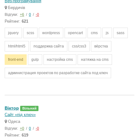
Веб-програмування
Бердичів
Відгуки:
+6
/
0
/
-0
Рейтинг:
621
jquery
scss
wordpress
opencart
cms
js
sass
html/html5
поддержка сайта
css/css3
вёрстка
front-end
gulp
настройка cms
натяжка на cms
администрация проектов по разработке сайта под ключ
Вiктор
Вільний
Сайт «під ключ»
Одеса
Відгуки:
+0
/
0
/
-0
Рейтинг:
619