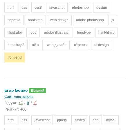
html
css
css3
javascript
photoshop
design
верстка
bootstrap
web design
adobe photoshop
js
illustrator
logo
adobe illustrator
logotype
html/html5
bootstrap3
ui/ux
web дизайн
вёрстка
ui design
front-end
Егор Бойко
Вільний
Сайт «під ключ»
Відгуки:
+2
/
0
/
-0
Рейтинг:
486
html
css
javascript
jquery
smarty
php
mysql