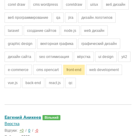
corel draw
cms wordpress
coreldraw
ui/ux
веб дизайн
веб программирование
qa
jira
дизайн логотипов
laravel
создание сайтов
node.js
web дизайн
graphic design
векторная графика
графический дизайн
дизайн сайта
seo оптимизация
вёрстка
ui design
yii2
e-commerce
cms opencart
front-end
web development
vue.js
back-end
react.js
qc
Евгений Аникеев
Вільний
Верстка
Відгуки:
+0
/
0
/
-0