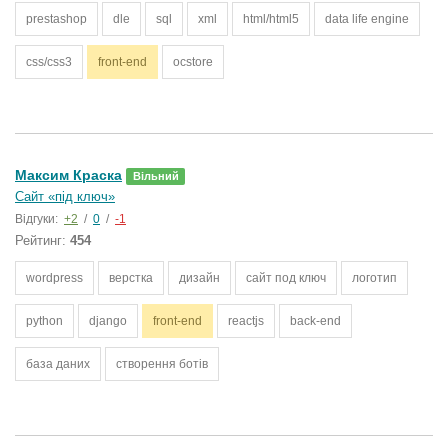
prestashop
dle
sql
xml
html/html5
data life engine
css/css3
front-end
ocstore
Максим Краска
Вільний
Сайт «під ключ»
Відгуки:
+2
/
0
/
-1
Рейтинг:
454
wordpress
верстка
дизайн
сайт под ключ
логотип
python
django
front-end
reactjs
back-end
база даних
створення ботів