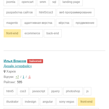
joomla
opencart
smm
sql
landing page
разработка сайтов
html5/css3
веб программирование
magento
адаптивная верстка
вёрстка
продвижение
front-end
ecommerce
back-end
Илья Власов
Зайнятий
Дизайн інтерфейсу
Харків
Відгуки:
+7
/
1
/
-1
Рейтинг:
595
html5
css3
javascript
jquery
photoshop
js
illustrator
indesign
angular
sony vegas
front-end