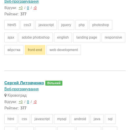
Веб-програмування
Відгуки:
+0
/
0
/
-0
Рейтинг:
377
html5
css3
javascript
jquery
php
photoshop
ajax
adobe photoshop
english
landing page
responsive
вёрстка
front-end
web development
Сергей Литовченко
Вільний
Веб-програмування
Кіровоград
Відгуки:
+0
/
0
/
-0
Рейтинг:
377
html
css
javascript
mysql
android
java
sql