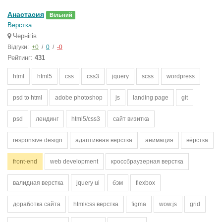
Анастасия
Вільний
Верстка
Чернігів
Відгуки:
+0
/
0
/
-0
Рейтинг:
431
html
html5
css
css3
jquery
scss
wordpress
psd to html
adobe photoshop
js
landing page
git
psd
лендинг
html5/css3
сайт визитка
responsive design
адаптивная верстка
анимация
вёрстка
front-end
web development
кроссбраузерная верстка
валидная верстка
jquery ui
бэм
flexbox
доработка сайта
html/css верстка
figma
wow.js
grid