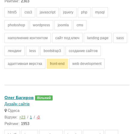
Рейтинг:
2303
html5
css3
javascript
jquery
php
mysql
photoshop
wordpress
joomla
cms
наполнение контентом
сайт под ключ
landing page
sass
лендинг
less
bootstrap3
создание сайтов
адаптивная верстка
front-end
web development
Олег Багиров
Вільний
Дизайн сайтів
Одеса
Відгуки:
+23
/
1
/
-0
Рейтинг:
1953