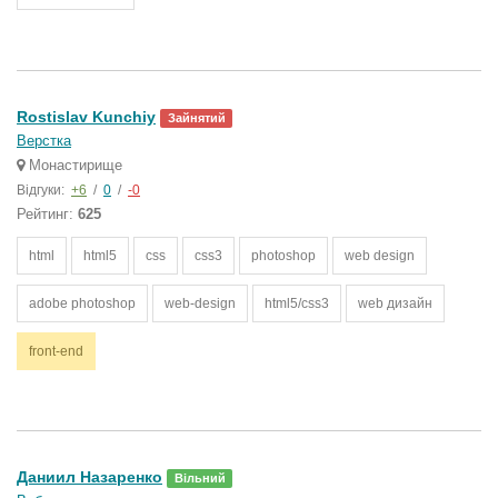
Rostislav Kunchiy
Зайнятий
Верстка
Монастирище
Відгуки:
+6
/
0
/
-0
Рейтинг:
625
html
html5
css
css3
photoshop
web design
adobe photoshop
web-design
html5/css3
web дизайн
front-end
Даниил Назаренко
Вільний