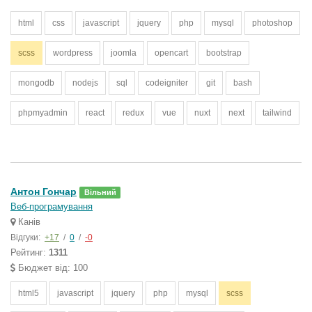
html
css
javascript
jquery
php
mysql
photoshop
scss
wordpress
joomla
opencart
bootstrap
mongodb
nodejs
sql
codeigniter
git
bash
phpmyadmin
react
redux
vue
nuxt
next
tailwind
Антон Гончар
Вільний
Веб-програмування
Канів
Відгуки:
+17
/
0
/
-0
Рейтинг:
1311
Бюджет від: 100
html5
javascript
jquery
php
mysql
scss