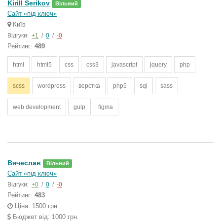
Kirill Serikov
Вільний
Сайт «під ключ»
Київ
Відгуки:
+1
/
0
/
-0
Рейтинг:
489
html
html5
css
css3
javascript
jquery
php
scss
wordpress
верстка
php5
sql
sass
web development
gulp
figma
Вячеслав
Вільний
Сайт «під ключ»
Відгуки:
+0
/
0
/
-0
Рейтинг:
483
Ціна: 1500 грн.
Бюджет від: 1000 грн.