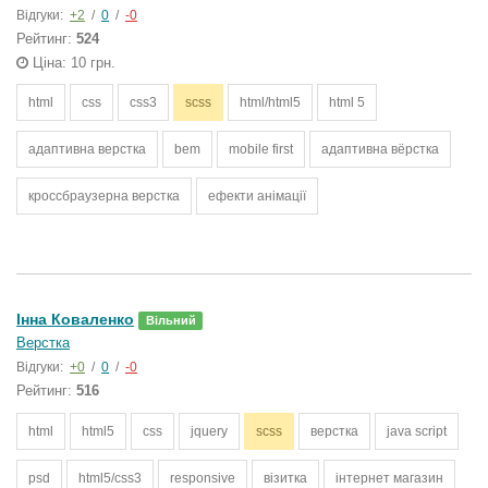
Відгуки:
+2
/
0
/
-0
Рейтинг:
524
Ціна: 10 грн.
html
css
css3
scss
html/html5
html 5
адаптивна верстка
bem
mobile first
адаптивна вёрстка
кроссбраузерна верстка
ефекти анімації
Інна Коваленко
Вільний
Верстка
Відгуки:
+0
/
0
/
-0
Рейтинг:
516
html
html5
css
jquery
scss
верстка
java script
psd
html5/css3
responsive
візитка
інтернет магазин