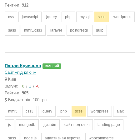
Рейтинг:
912
css
javascript
jquery
php
mysql
scss
wordpress
sass
html5/css3
laravel
postgresql
gulp
Павло Кученьов
Вільний
Сайт «під ключ»
Київ
Відгуки:
+8
/
1
/
-0
Рейтинг:
905
Бюджет від: 100 грн.
html5
css3
jquery
php
scss
wordpress
ajax
js
mongodb
дизайн
сайт под ключ
landing page
sass
node.js
адаптивная верстка
woocommerce