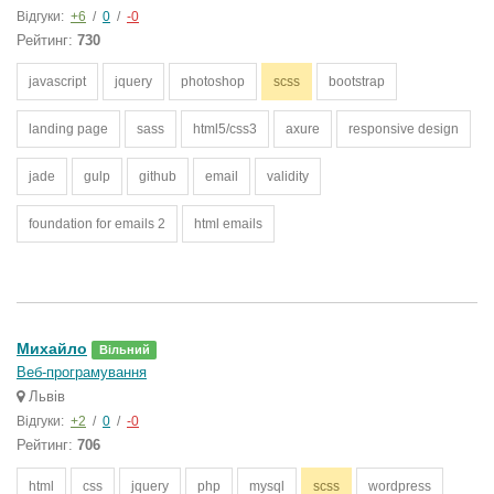
Відгуки:
+6
/
0
/
-0
Рейтинг:
730
javascript
jquery
photoshop
scss
bootstrap
landing page
sass
html5/css3
axure
responsive design
jade
gulp
github
email
validity
foundation for emails 2
html emails
Михайло
Вільний
Веб-програмування
Львів
Відгуки:
+2
/
0
/
-0
Рейтинг:
706
html
css
jquery
php
mysql
scss
wordpress