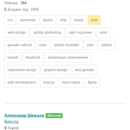
Рейтинг:
784
Бюджет від: 1000
css
javascript
jquery
php
mysql
scss
web design
adobe photoshop
сайт под ключ
smm
дизайн сайтов
sass
adobe illustrator
json
python
laravel
facebook
мобильные приложения
responsive design
graphic design
веб-дизайн
web development
react.js
react native
figma
Александр Шевцов
Вільний
Верстка
Харків