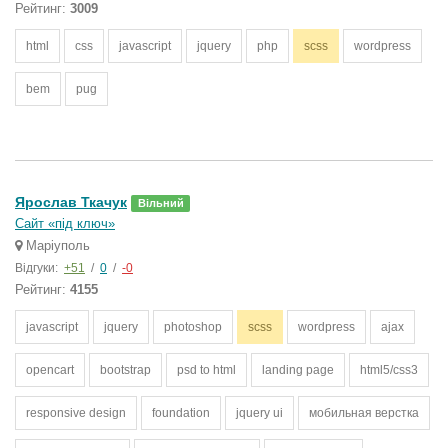
Рейтинг:
3009
html
css
javascript
jquery
php
scss
wordpress
bem
pug
Ярослав Ткачук
Вільний
Сайт «під ключ»
Маріуполь
Відгуки:
+51
/
0
/
-0
Рейтинг:
4155
javascript
jquery
photoshop
scss
wordpress
ajax
opencart
bootstrap
psd to html
landing page
html5/css3
responsive design
foundation
jquery ui
мобильная верстка