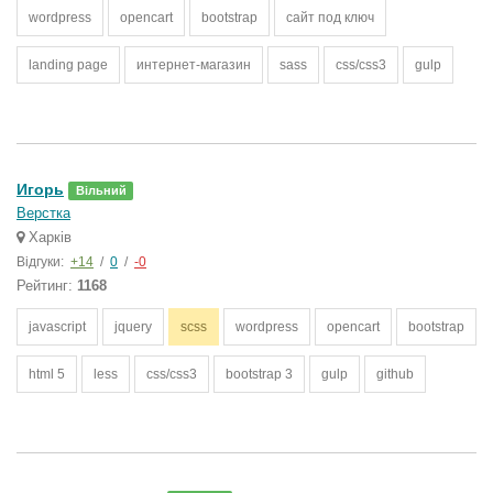
wordpress
opencart
bootstrap
сайт под ключ
landing page
интернет-магазин
sass
css/css3
gulp
Игорь
Вільний
Верстка
Харків
Відгуки:
+14
/
0
/
-0
Рейтинг:
1168
javascript
jquery
scss
wordpress
opencart
bootstrap
html 5
less
css/css3
bootstrap 3
gulp
github