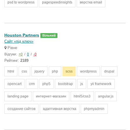
psd to wordpress
pagespeedinsights
верстка email
Houston Partners
Вільний
Сайт «під ключ»
Рівне
Відгуки:
+0
/
0
/
-0
Рейтинг:
2189
html
css
jquery
php
scss
wordpress
drupal
opencart
crm
php5
bootstrap
js
yii framework
landing page
интернет-магазин
html5/css3
angular.js
создание сайтов
адаптивная верстка
phpmyadmin