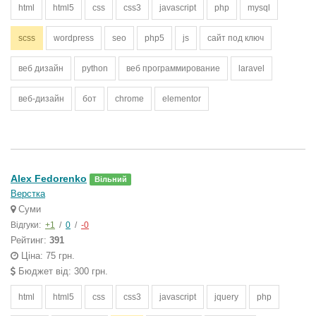
html
html5
css
css3
javascript
php
mysql
scss
wordpress
seo
php5
js
сайт под ключ
веб дизайн
python
веб программирование
laravel
веб-дизайн
бот
chrome
elementor
Alex Fedorenko
Вільний
Верстка
Суми
Відгуки:
+1
/
0
/
-0
Рейтинг:
391
Ціна: 75 грн.
Бюджет від: 300 грн.
html
html5
css
css3
javascript
jquery
php