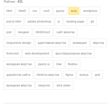
Рейтинг:
431
html
html5
css
css3
jquery
scss
wordpress
psd to html
adobe photoshop
js
landing page
git
psd
лендинг
html5/css3
сайт визитка
responsive design
адаптивная верстка
анимация
вёрстка
front-end
web development
кроссбраузерная верстка
валидная верстка
jquery ui
бэм
flexbox
доработка сайта
html/css верстка
figma
wow.js
grid
валидная вёрстка
okaycms
slick slider