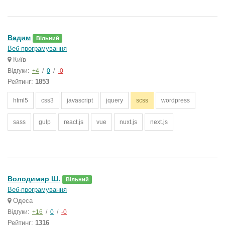
Вадим
Вільний
Веб-програмування
Київ
Відгуки:
+4
/
0
/
-0
Рейтинг:
1853
html5
css3
javascript
jquery
scss
wordpress
sass
gulp
react.js
vue
nuxt.js
next.js
Володимир Ш.
Вільний
Веб-програмування
Одеса
Відгуки:
+16
/
0
/
-0
Рейтинг:
1316