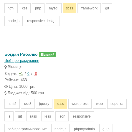
html
css
php
mysql
scss
framework
git
node.js
responsive design
Богдан Рибалко
Вільний
Веб-програмування
Вінниця
Відгуки:
+1
/
0
/
-0
Рейтинг:
463
Ціна: 1000 грн.
Бюджет від: 500 грн.
html5
css3
jquery
scss
wordpress
web
верстка
js
git
sass
less
json
responsive
веб программирование
node.js
phpmyadmin
gulp