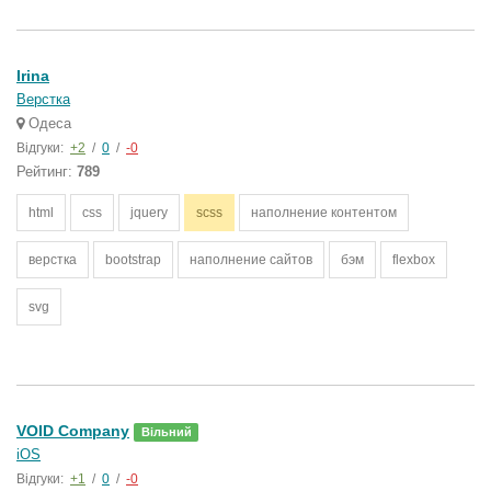
Irina
Верстка
Одеса
Відгуки:
+2
/
0
/
-0
Рейтинг:
789
html
css
jquery
scss
наполнение контентом
верстка
bootstrap
наполнение сайтов
бэм
flexbox
svg
VOID Company
Вільний
iOS
Відгуки:
+1
/
0
/
-0