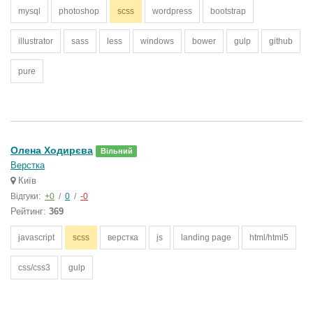
mysql
photoshop
scss
wordpress
bootstrap
illustrator
sass
less
windows
bower
gulp
github
pure
Олена Ходирєва
Вільний
Верстка
Київ
Відгуки:
+0
/
0
/
-0
Рейтинг:
369
javascript
scss
верстка
js
landing page
html/html5
css/css3
gulp