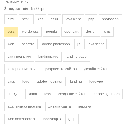
Рейтинг:
1932
Бюджет від: 1500 грн.
html
html5
css
css3
javascript
php
photoshop
scss
wordpress
joomla
opencart
design
cms
web
верстка
adobe photoshop
js
java script
сайт под ключ
landingpage
landing page
интернет-магазин
разработка сайтов
дизайн сайтов
sass
logo
adobe illustrator
landing
logotype
лендинг
xhtml
less
создание сайтов
adobe lightroom
адаптивная верстка
дизайн сайта
вёрстка
web development
bootstrap 3
gulp