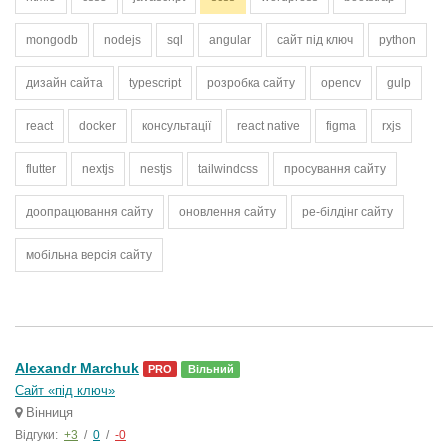
mongodb
nodejs
sql
angular
сайт під ключ
python
дизайн сайта
typescript
розробка сайту
opencv
gulp
react
docker
консультації
react native
figma
rxjs
flutter
nextjs
nestjs
tailwindcss
просування сайту
доопрацювання сайту
оновлення сайту
ре-білдінг сайту
мобільна версія сайту
Alexandr Marchuk
PRO
Вільний
Сайт «під ключ»
Вінниця
Відгуки:
+3
/
0
/
-0