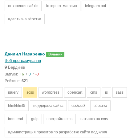
створення сайтів
інтернет-магазин
telegram bot
адаптивна вёрстка
Даниил Назаренко
Вільний
Веб-програмування
Бердичів
Відгуки:
+6
/
0
/
-0
Рейтинг:
621
jquery
scss
wordpress
opencart
cms
js
sass
html/html5
поддержка сайта
css/css3
вёрстка
front-end
gulp
настройка cms
натяжка на cms
администрация проектов по разработке сайта под ключ