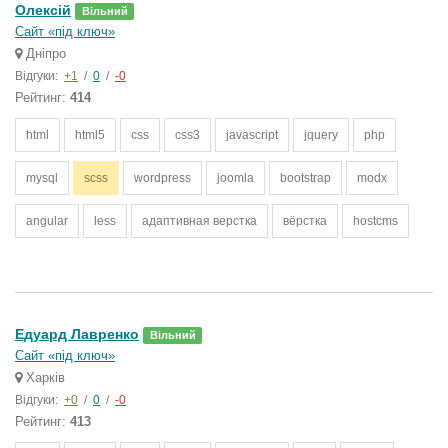
Олексій
Вільний
Сайт «під ключ»
Дніпро
Відгуки:
+1
/
0
/
-0
Рейтинг:
414
html
html5
css
css3
javascript
jquery
php
mysql
scss
wordpress
joomla
bootstrap
modx
angular
less
адаптивная верстка
вёрстка
hostcms
Едуард Лавренко
Вільний
Сайт «під ключ»
Харків
Відгуки:
+0
/
0
/
-0
Рейтинг:
413