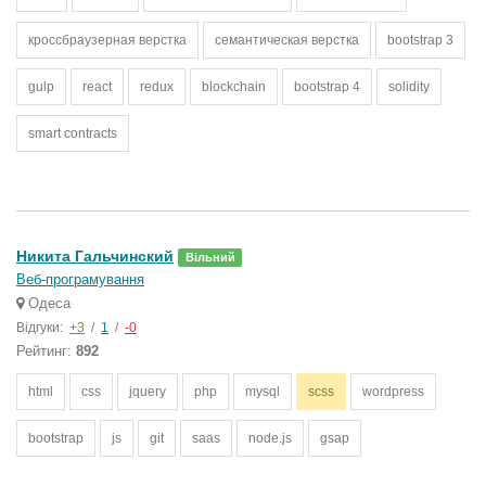
кроссбраузерная верстка
семантическая верстка
bootstrap 3
gulp
react
redux
blockchain
bootstrap 4
solidity
smart contracts
Никита Гальчинский
Вільний
Веб-програмування
Одеса
Відгуки:
+3
/
1
/
-0
Рейтинг:
892
html
css
jquery
php
mysql
scss
wordpress
bootstrap
js
git
saas
node.js
gsap