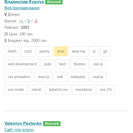
Владислав Курлук
Вільний
Веб-програмування
Дніпро
Відгуки:
+1
/
0
/
-0
Рейтинг:
1003
Ціна: 190 грн.
Бюджет від: 2000 грн.
html5
css3
jquery
scss
верстка
js
git
web development
gulp
bem
flexbox
vue.js
css animation
react.js
es6
webpack
nuxt.js
vue router
js/es6
tailwind css
vuex/pinia
vue 2/3
Valentyn Pavlenko
Вільний
Сайт «під ключ»