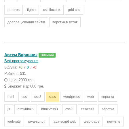
prepros
figma
css flexbox
grid css
доопрацювання сайтів
верстка візиток
Артем Баранник
Вільний
Веб-програмування
Відгуки:
+0
/
0
/
-0
Рейтинг:
511
Ціна: 2000 грн.
Бюджет від: 600 грн.
html
css
css3
scss
wordpress
web
верстка
js
html/html5
html5/css3
css 3
css/css3
вёрстка
web-site
java-script]
java-script web
web-page
new-site