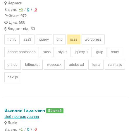
Черкаси
Відгуки:
+5
/
0
/
-0
Рейтинг:
972
Ціна: 500
Бюджет від: 30
html5
css3
jquery
php
scss
wordpress
adobe photoshop
sass
stylus
jquery ui
gulp
react
github
bitbucket
webpack
adobe xd
figma
vanilla js
next.js
Василий Гарагонич
Вільний
Веб-програмування
Львів
Відгуки:
+1
/
0
/
-0