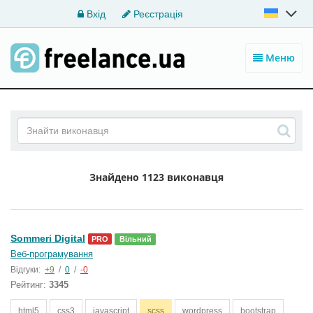
Вхід
Реєстрація
Меню
Знайдено
1123 виконавця
Sommeri Digital
PRO
Вільний
Веб-програмування
Відгуки:
+9
/
0
/
-0
Рейтинг:
3345
html5
css3
javascript
scss
wordpress
bootstrap