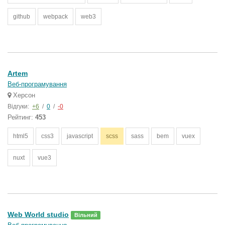
github
webpack
web3
Artem
Веб-програмування
Херсон
Відгуки:
+6
/
0
/
-0
Рейтинг:
453
html5
css3
javascript
scss
sass
bem
vuex
nuxt
vue3
Web World studio
Вільний