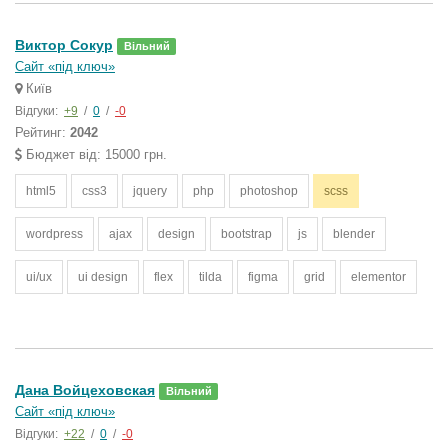
Виктор Сокур
Вільний
Сайт «під ключ»
Київ
Відгуки:
+9
/
0
/
-0
Рейтинг:
2042
Бюджет від: 15000 грн.
html5
css3
jquery
php
photoshop
scss
wordpress
ajax
design
bootstrap
js
blender
ui/ux
ui design
flex
tilda
figma
grid
elementor
Дана Войцеховская
Вільний
Сайт «під ключ»
Відгуки:
+22
/
0
/
-0