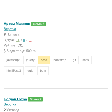
Артем Магакян
Вільний
Верстка
Полтава
Відгуки:
+1
/
0
/
-0
Рейтинг:
591
Бюджет від: 500 грн.
javascript
jquery
scss
bootstrap
git
sass
html5/css3
gulp
bem
Богдан Готра
Вільний
Верстка
Ужгород