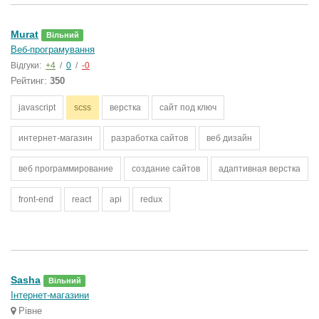
Murat
Вільний
Веб-програмування
Відгуки:
+4
/
0
/
-0
Рейтинг:
350
javascript
scss
верстка
сайт под ключ
интернет-магазин
разработка сайтов
веб дизайн
веб программирование
создание сайтов
адаптивная верстка
front-end
react
api
redux
Sasha
Вільний
Інтернет-магазини
Рівне