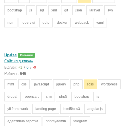
bootstrap
js
sql
xml
git
json
laravel
svn
npm
jquery ui
gulp
docker
webpack
yaml
Uprise
Вільний
Сайт «під ключ»
Відгуки:
+1
/
0
/
-0
Рейтинг:
646
html
css
javascript
jquery
php
scss
wordpress
drupal
opencart
crm
php5
bootstrap
js
yii framework
landing page
html5/css3
angular.js
адаптивна верстка
phpmyadmin
telegram