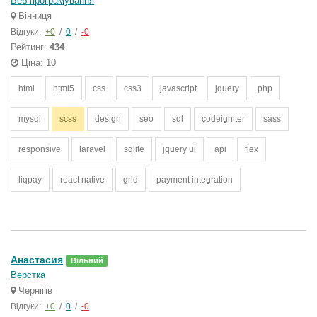
Веб-програмування
Вінниця
Відгуки:
+0
/
0
/
-0
Рейтинг:
434
Ціна: 10
html
html5
css
css3
javascript
jquery
php
mysql
scss
design
seo
sql
codeigniter
sass
responsive
laravel
sqlite
jquery ui
api
flex
liqpay
react native
grid
payment integration
Анастасия
Вільний
Верстка
Чернігів
Відгуки:
+0
/
0
/
-0