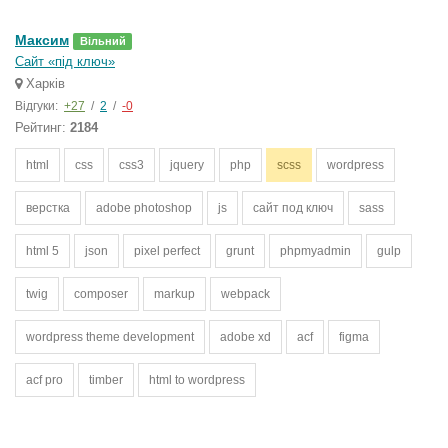
Максим
Вільний
Сайт «під ключ»
Харків
Відгуки:
+27
/
2
/
-0
Рейтинг:
2184
html
css
css3
jquery
php
scss
wordpress
верстка
adobe photoshop
js
сайт под ключ
sass
html 5
json
pixel perfect
grunt
phpmyadmin
gulp
twig
composer
markup
webpack
wordpress theme development
adobe xd
acf
figma
acf pro
timber
html to wordpress