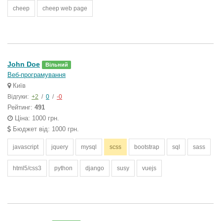
cheep
cheep web page
John Doe
Вільний
Веб-програмування
Київ
Відгуки:
+2
/
0
/
-0
Рейтинг:
491
Ціна: 1000 грн.
Бюджет від: 1000 грн.
javascript
jquery
mysql
scss
bootstrap
sql
sass
html5/css3
python
django
susy
vuejs