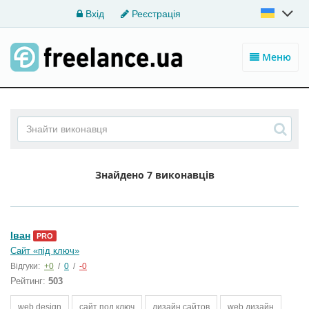
Вхід
Реєстрація
Меню
Знайдено
7 виконавців
Іван
PRO
Сайт «під ключ»
Відгуки:
+0
/
0
/
-0
Рейтинг:
503
web design
сайт под ключ
дизайн сайтов
web дизайн