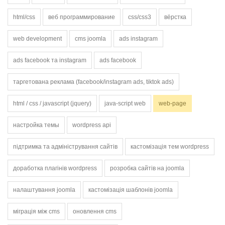
html/css
веб программирование
css/css3
вёрстка
web development
cms joomla
ads instagram
ads facebook та instagram
ads facebook
таргетована реклама (facebook/instagram ads, tiktok ads)
html / css / javascript (jquery)
java-script web
web-page
настройка темы
wordpress api
підтримка та адміністрування сайтів
кастомізація тем wordpress
доработка плагінів wordpress
розробка сайтів на joomla
налаштування joomla
кастомізація шаблонів joomla
міграція між cms
оновлення cms