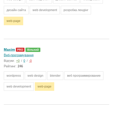
дизайн сайта
web development
розробка лендінг
web-page
Maxim
PRO
Вільний
Веб-програмування
Відгуки:
+0
/
0
/
-0
Рейтинг:
246
wordpress
web design
blender
веб программирование
web development
web-page