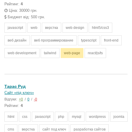
Рейтинг:
4
Ціна: 30000 грн.
Бюджет від: 500 грн.
javascript
web
верстка
web design
html5/css3
веб дизайн
веб программирование
typescript
front-end
web development
tailwind
web-page
react/js/ts
Тарас Руд
Сайт «під ключ»
Відгуки:
+0
/
0
/
-0
Рейтинг:
4
html
css
javascript
php
mysql
wordpress
joomla
cms
верстка
сайт под ключ
разработка сайтов