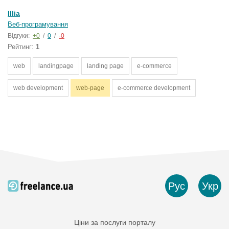
Illia
Веб-програмування
Відгуки:
+0
/
0
/
-0
Рейтинг:
1
web
landingpage
landing page
e-commerce
web development
web-page
e-commerce development
Рус
Укр
Ціни за послуги порталу