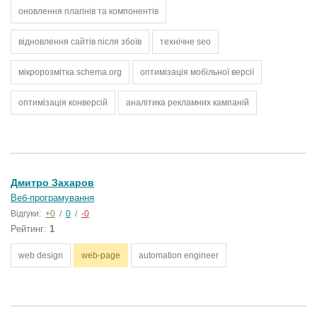
оновлення плагінів та компонентів
відновлення сайтів після збоїв
технічне seo
мікророзмітка schema.org
оптимізація мобільної версії
оптимізація конверсій
аналітика рекламних кампаній
Дмитро Захаров
Веб-програмування
Відгуки:
+0
/
0
/
-0
Рейтинг:
1
web design
web-page
automation engineer