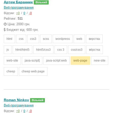
Артем Баранник
Вільний
Веб-програмування
Відгуки:
+0
/
0
/
-0
Рейтинг:
511
Ціна: 2000 грн.
Бюджет від: 600 грн.
html
css
css3
scss
wordpress
web
верстка
js
html/html5
html5/css3
css 3
css/css3
вёрстка
web-site
java-script]
java-script web
web-page
new-site
cheep
cheep web page
Roman Ninkov
Вільний
Веб-програмування
Відгуки:
+0
/
0
/
-0