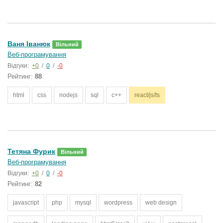
Ваня Іванюк
Вільний
Веб-програмування
Відгуки:
+0
/
0
/
-0
Рейтинг:
88
html
css
nodejs
sql
c++
react/js/ts
Тетяна Фурик
Вільний
Веб-програмування
Відгуки:
+0
/
0
/
-0
Рейтинг:
82
javascript
php
mysql
wordpress
web design