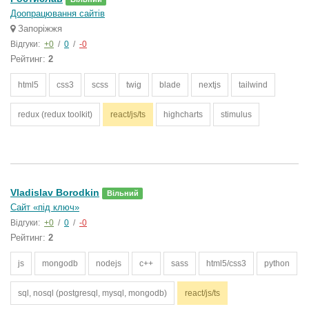
Доопрацювання сайтів
Запоріжжя
Відгуки:
+0
/
0
/
-0
Рейтинг:
2
html5
css3
scss
twig
blade
nextjs
tailwind
redux (redux toolkit)
react/js/ts
highcharts
stimulus
Vladislav Borodkin
Вільний
Сайт «під ключ»
Відгуки:
+0
/
0
/
-0
Рейтинг:
2
js
mongodb
nodejs
c++
sass
html5/css3
python
sql, nosql (postgresql, mysql, mongodb)
react/js/ts