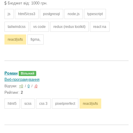
Бюджет від: 1000 грн.
js
html5/css3
postgresql
node.js
typescript
tailwindcss
vs code
redux (redux toolkit)
react na
react/js/ts
figma,
Роман
Вільний
Веб-програмування
Відгуки:
+0
/
0
/
-0
Рейтинг:
2
html5
scss
css 3
pixelprerfect
react/js/ts