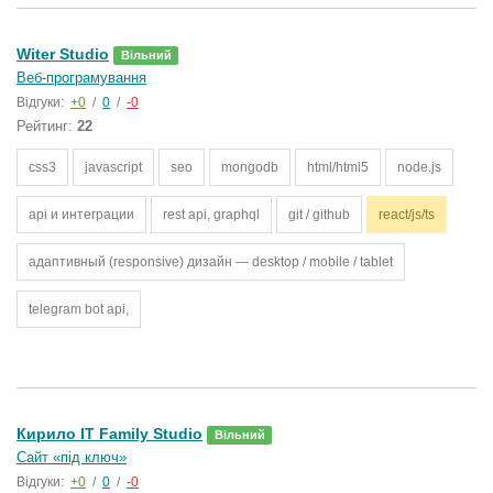
Witer Studio
Вільний
Веб-програмування
Відгуки:
+0
/
0
/
-0
Рейтинг:
22
css3
javascript
seo
mongodb
html/html5
node.js
api и интеграции
rest api, graphql
git / github
react/js/ts
адаптивный (responsive) дизайн — desktop / mobile / tablet
telegram bot api,
Кирило IT Family Studio
Вільний
Сайт «під ключ»
Відгуки:
+0
/
0
/
-0