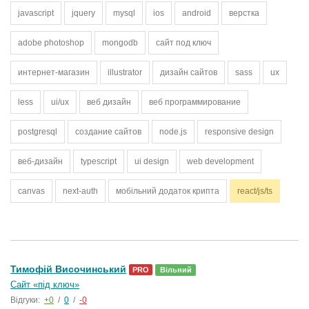
javascript
jquery
mysql
ios
android
верстка
adobe photoshop
mongodb
сайт под ключ
интернет-магазин
illustrator
дизайн сайтов
sass
ux
less
ui/ux
веб дизайн
веб программирование
postgresql
создание сайтов
node.js
responsive design
веб-дизайн
typescript
ui design
web development
canvas
next-auth
мобільний додаток крипта
react/js/ts
Тимофій Височинський
PRO
Вільний
Сайт «під ключ»
Відгуки:
+0
/
0
/
-0