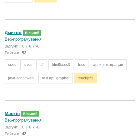
Дмитро
Вільний
Веб-програмування
Відгуки:
+0
/
0
/
-0
Рейтинг:
52
scss
sass
c#
html5/css3
less
api и интеграции
java-script web
rest api, graphql
react/js/ts
Мартін
Вільний
Веб-програмування
Відгуки:
+0
/
0
/
-0
Рейтинг:
42