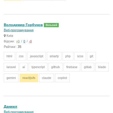
Володимир Горбунов
Вільний
Веб-програмування
Київ
Відгуки:
+0
/
0
/
-0
Рейтинг:
35
html
css
javascript
smarty
php
scss
git
laravel
ai
typescript
github
firebase
gitlab
blade
gemini
react/js/ts
claude
copilot
Даниил
Веб-програмування