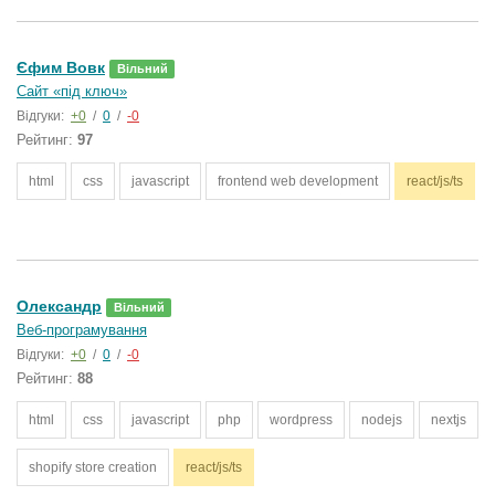
Єфим Вовк
Вільний
Сайт «під ключ»
Відгуки:
+0
/
0
/
-0
Рейтинг:
97
html
css
javascript
frontend web development
react/js/ts
Олександр
Вільний
Веб-програмування
Відгуки:
+0
/
0
/
-0
Рейтинг:
88
html
css
javascript
php
wordpress
nodejs
nextjs
shopify store creation
react/js/ts