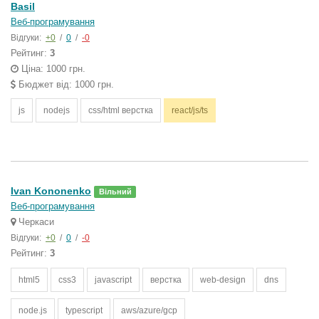
Basil
Веб-програмування
Відгуки:
+0
/
0
/
-0
Рейтинг:
3
Ціна: 1000 грн.
Бюджет від: 1000 грн.
js
nodejs
css/html верстка
react/js/ts
Ivan Kononenko
Вільний
Веб-програмування
Черкаси
Відгуки:
+0
/
0
/
-0
Рейтинг:
3
html5
css3
javascript
верстка
web-design
dns
node.js
typescript
aws/azure/gcp