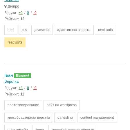
Дніпро
Відгуки:
+0
/
0
/
-0
Рейтинг:
12
html
css
javascript
адаптивная верстка
next-auth
react/js/ts
Іван
Вільний
Верстка
Відгуки:
+0
/
0
/
-0
Рейтинг:
11
прототипирование
сайт на wordpress
кроссбраузерная верстка
qa testing
content management