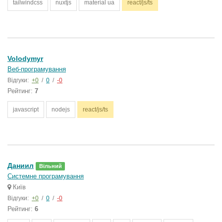
tailwindcss
nuxtjs
material ua
react/js/ts
Volodymyr
Веб-програмування
Відгуки:
+0
/
0
/
-0
Рейтинг:
7
javascript
nodejs
react/js/ts
Даниил
Вільний
Системне програмування
Київ
Відгуки:
+0
/
0
/
-0
Рейтинг:
6