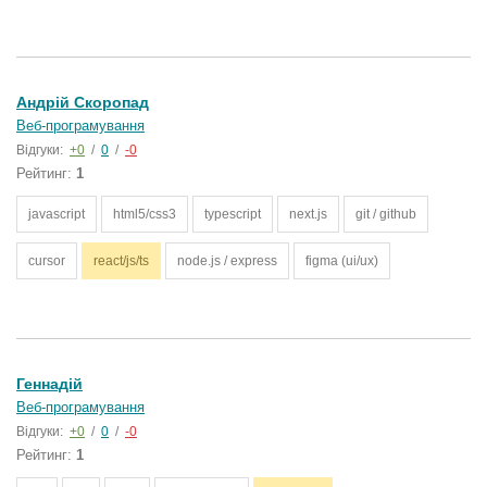
Андрій Скоропад
Веб-програмування
Відгуки:
+0
/
0
/
-0
Рейтинг:
1
javascript
html5/css3
typescript
next.js
git / github
cursor
react/js/ts
node.js / express
figma (ui/ux)
Геннадій
Веб-програмування
Відгуки:
+0
/
0
/
-0
Рейтинг:
1