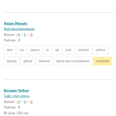
Adam Repalo
Веб-програмування
Відгуки:
+0
/
0
/
-0
Рейтинг:
2
html
css
jquery
js
git
json
blender
python
django
github
tailwind
figma прототипування
react/js/ts
Богдан Чебан
Сайт «під ключ»
Відгуки:
+0
/
0
/
-0
Рейтинг:
2
Ціна: 200 грн.