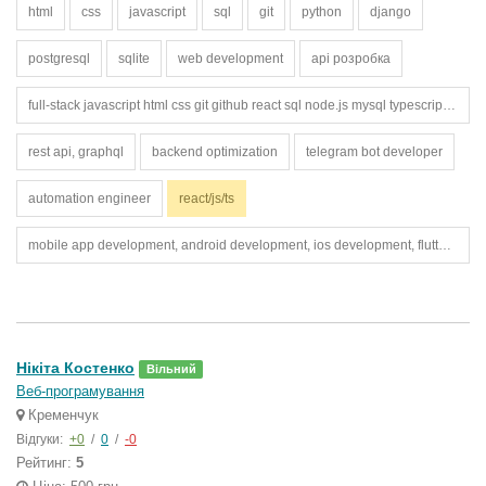
html
css
javascript
sql
git
python
django
postgresql
sqlite
web development
api розробка
full-stack javascript html css git github react sql node.js mysql typescript postgresql bootstrap figma rest api
rest api, graphql
backend optimization
telegram bot developer
automation engineer
react/js/ts
mobile app development, android development, ios development, flutter, react native, google maps api, map integration, geolocation, backend development, api integration, database development, real-time chat, push notifications, mobile ui/ux
Нікіта Костенко
Вільний
Веб-програмування
Кременчук
Відгуки:
+0
/
0
/
-0
Рейтинг:
5