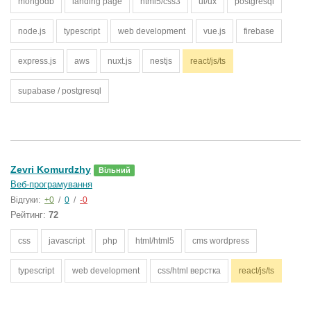
mongodb
landing page
html5/css3
ui/ux
postgresql
node.js
typescript
web development
vue.js
firebase
express.js
aws
nuxt.js
nestjs
react/js/ts
supabase / postgresql
Zevri Komurdzhy
Вільний
Веб-програмування
Відгуки:
+0
/
0
/
-0
Рейтинг:
72
css
javascript
php
html/html5
cms wordpress
typescript
web development
css/html верстка
react/js/ts