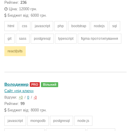
Рейтинг:
236
Ціна: 12000 грн.
Бюджет від: 6000 грн.
html
css
javascript
php
bootstrap
nodejs
sql
git
sass
postgresql
typescript
figma прототипування
react/js/ts
Володимир
PRO
Вільний
Сайт «під ключ»
Відгуки:
+0
/
0
/
-0
Рейтинг:
99
Бюджет від: 8000 грн.
javascript
mongodb
postgresql
node.js