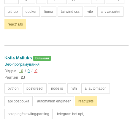
github
docker
figma
tailwind css
vite
ai у дизайні
react/js/ts
Kolia Maliukh
Вільний
Веб-програмування
Відгуки:
+0
/
0
/
-0
Рейтинг:
23
python
postgresql
node.js
n8n
ai automation
api розробка
automation engineer
react/js/ts
scraping/crawling/parsing
telegram bot api,