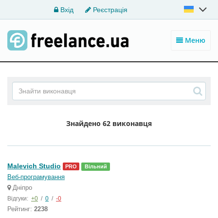
Вхід
Реєстрація
Меню
Знайдено
62 виконавця
Malevich Studio
PRO
Вільний
Веб-програмування
Дніпро
Відгуки:
+0
/
0
/
-0
Рейтинг:
2238