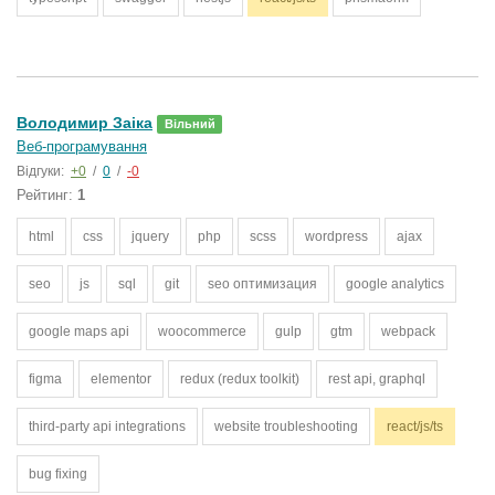
Володимир Заіка
Вільний
Веб-програмування
Відгуки:
+0
/
0
/
-0
Рейтинг:
1
html
css
jquery
php
scss
wordpress
ajax
seo
js
sql
git
seo оптимизация
google analytics
google maps api
woocommerce
gulp
gtm
webpack
figma
elementor
redux (redux toolkit)
rest api, graphql
third-party api integrations
website troubleshooting
react/js/ts
bug fixing