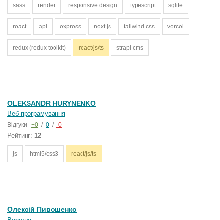
sass
render
responsive design
typescript
sqlite
react
api
express
next.js
tailwind css
vercel
redux (redux toolkit)
react/js/ts
strapi cms
OLEKSANDR HURYNENKO
Веб-програмування
Відгуки:
+0
/
0
/
-0
Рейтинг:
12
js
html5/css3
react/js/ts
Олексій Пивошенко
Верстка