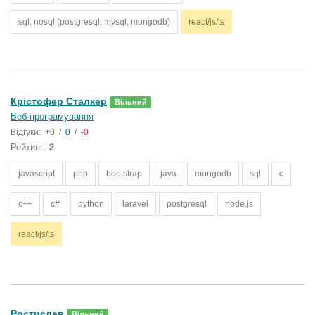
sql, nosql (postgresql, mysql, mongodb)
react/js/ts
Крістофер Сталкер
Вільний
Веб-програмування
Відгуки:
+0
/
0
/
-0
Рейтинг:
2
javascript
php
bootstrap
java
mongodb
sql
c
c++
c#
python
laravel
postgresql
node.js
react/js/ts
Ростислав
Вільний