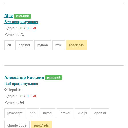
Dijix
Вільний
Веб-програмування
Відгуки:
+0
/
0
/
-0
Рейтинг:
71
c#
asp.net
python
mvc
react/js/ts
Александр Коськин
Вільний
Веб-програмування
Чернігів
Відгуки:
+0
/
0
/
-0
Рейтинг:
64
javascript
php
mysql
laravel
vue.js
open ai
claude code
react/js/ts