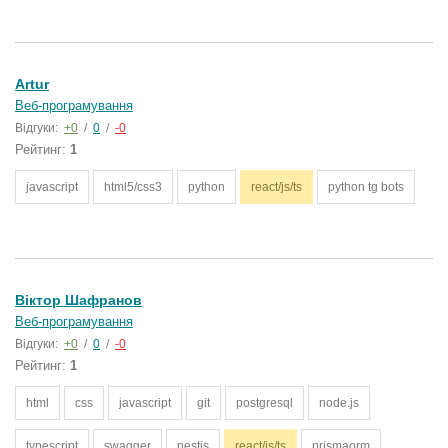
Artur
Веб-програмування
Відгуки:
+0
/
0
/
-0
Рейтинг:
1
javascript
html5/css3
python
react/js/ts
python tg bots
Віктор Шафранов
Веб-програмування
Відгуки:
+0
/
0
/
-0
Рейтинг:
1
html
css
javascript
git
postgresql
node.js
typescript
swagger
nestjs
react/js/ts
prismaorm