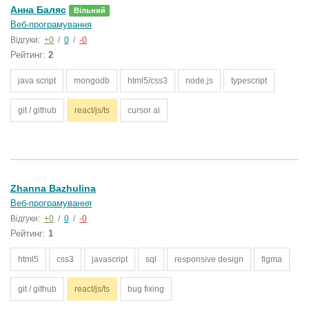
Анна Баляс
Вільний
Веб-програмування
Відгуки:
+0
/
0
/
-0
Рейтинг:
2
java script
mongodb
html5/css3
node.js
typescript
git / github
react/js/ts
cursor ai
Zhanna Bazhulina
Веб-програмування
Відгуки:
+0
/
0
/
-0
Рейтинг:
1
html5
css3
javascript
sql
responsive design
figma
git / github
react/js/ts
bug fixing