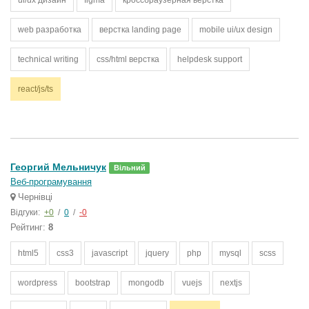
ui/ux дизайн
figma
кроссбраузерная вёрстка
web разработка
верстка landing page
mobile ui/ux design
technical writing
css/html верстка
helpdesk support
react/js/ts
Георгий Мельничук
Вільний
Веб-програмування
Чернівці
Відгуки:
+0
/
0
/
-0
Рейтинг:
8
html5
css3
javascript
jquery
php
mysql
scss
wordpress
bootstrap
mongodb
vuejs
nextjs