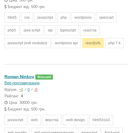
Ціна: 500 грн.
Бюджет від: 500 грн.
html5
css
javascript
php
wordpress
opencart
php5
java script
sql
typescript
react na
javascript (es6 modules)
wordpress api
react/js/ts
php 7.4
Roman Ninkov
Вільний
Веб-програмування
Відгуки:
+0
/
0
/
-0
Рейтинг:
4
Ціна: 30000 грн.
Бюджет від: 500 грн.
javascript
web
верстка
web design
html5/css3
веб дизайн
веб программирование
typescript
front-end