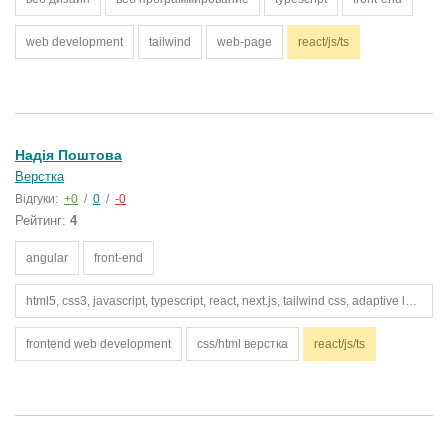
web development
tailwind
web-page
react/js/ts
Надія Поштова
Верстка
Відгуки:
+0
/
0
/
-0
Рейтинг:
4
angular
front-end
html5, css3, javascript, typescript, react, next.js, tailwind css, adaptive layout, responsive design, rest api, node.js (basic), express (basic), axios, fetch api, git, github, vercel, render, full-stack development, landing pages, business websites, пор
frontend web development
css/html верстка
react/js/ts