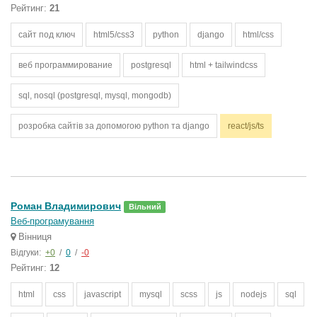
Рейтинг:
21
сайт под ключ
html5/css3
python
django
html/css
веб программирование
postgresql
html + tailwindcss
sql, nosql (postgresql, mysql, mongodb)
розробка сайтів за допомогою python та django
react/js/ts
Роман Владимирович
Вільний
Веб-програмування
Вінниця
Відгуки:
+0
/
0
/
-0
Рейтинг:
12
html
css
javascript
mysql
scss
js
nodejs
sql