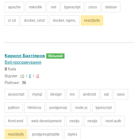
apache
mikrotik
.net
typescript
cisco
debian
ci cd
docker, ci/cd
docker, nginx,
react/js/ts
Кирилл Бахтіяров
Вільний
Веб-програмування
Київ
Відгуки:
+0
/
0
/
-0
Рейтинг:
36
javascript
mysql
design
ios
android
sql
sass
python
html/css
postgresql
node.js
typescript
front-end
web development
nextjs
nestjs
next-auth
react/js/ts
postgresql/sqlite
styles