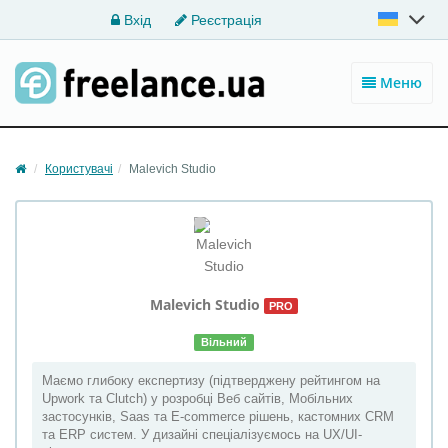
Вхід
Реєстрація
Меню
Користувачі
Malevich Studio
Malevich Studio
PRO
Вільний
Маємо глибоку експертизу (підтверджену рейтингом на
Upwork та Clutch) у розробці Веб сайтів, Мобільних
застосунків, Saas та E-commerce рішень, кастомних CRM
та ERP систем. У дизайні спеціалізуємось на UX/UI-