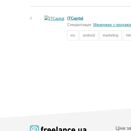
4.
ITCapital
Спеціалізація:
Менеджер з продажі
ios
android
marketing
htm
Ціни з