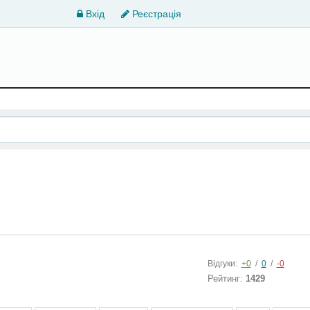
Вхід
Реєстрація
Відгуки:
+0
/
0
/
-0
Рейтинг:
1429