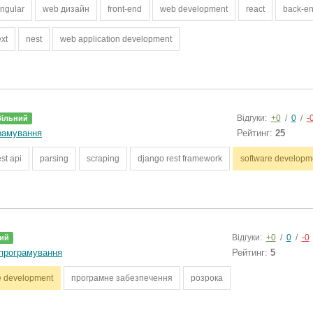
ngular
web дизайн
front-end
web development
react
back-e
xt
nest
web application development
Відгуки:
+0
/
0
/
-
Вільний
рамування
Рейтинг:
25
est api
parsing
scraping
django rest framework
software developm
Відгуки:
+0
/
0
/
-0
ий
програмування
Рейтинг:
5
e development
програмне забезпечення
розрока