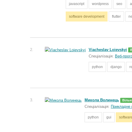
javascript
wordpress
seo
a
software development
flutter
ne
2.
Viacheslav Loievskyi
Спеціалізація:
Веб-прог
python
django
r
3.
Микола Волинець
Вільн
Спеціалізація:
Прикладне 
python
gui
softwar