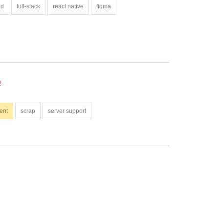
nd
full-stack
react native
figma
0
ent
scrap
server support