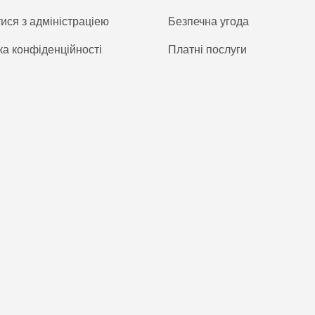
тися з адміністраціею
Безпечна угода
ка конфіденційності
Платнi послуги