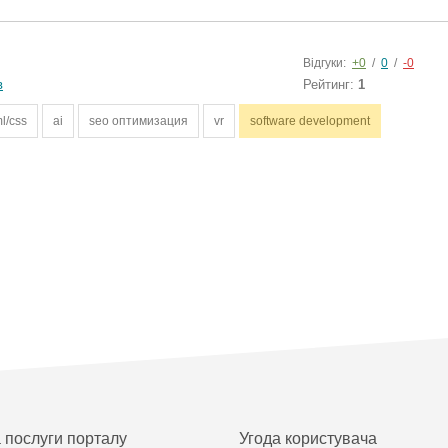
Відгуки:
+0
/
0
/
-0
в
Рейтинг:
1
l/css
ai
seo оптимизация
vr
software development
а послуги порталу
Угода користувача