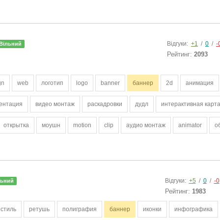
Відгуки:
+1
/
0
/
-
Вільний
Рейтинг:
2093
gn
web
логотип
logo
banner
баннер
2d
анимация
ентация
видео монтаж
раскадровки
дудл
интерактивная карт
открытка
моушн
motion
clip
аудио монтаж
animator
о
Відгуки:
+5
/
0
/
-0
льний
Рейтинг:
1983
стиль
ретушь
полиграфия
баннер
иконки
инфографика