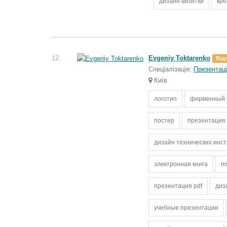
дизайн визитки
кре
12.
Evgeniy Toktarenko
Від
Спеціалізація:
Презентаці
Київ
логотип
фирменный 
постер
презентация
дизайн технических инс
электронная книга
m
презентация pdf
диз
учебные презентации