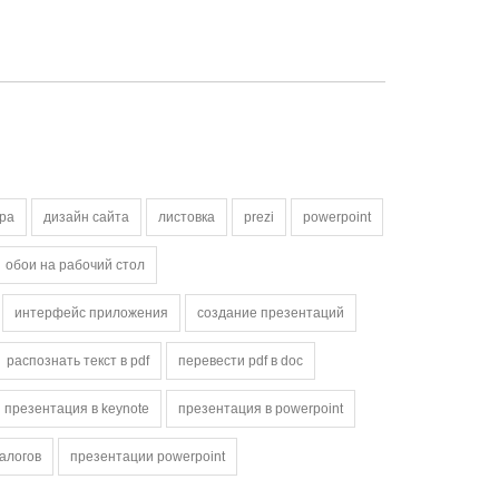
ра
дизайн сайта
листовка
prezi
powerpoint
обои на рабочий стол
интерфейс приложения
создание презентаций
распознать текст в pdf
перевести pdf в doc
презентация в keynote
презентация в powerpoint
талогов
презентации powerpoint