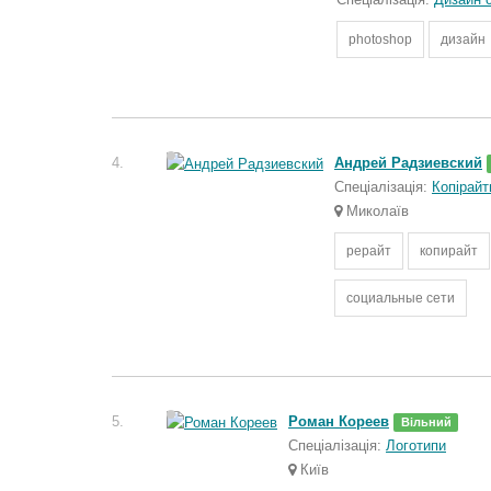
photoshop
дизайн
4.
Андрей Радзиевский
Спеціалізація:
Копірайт
Миколаїв
рерайт
копирайт
социальные сети
5.
Роман Кореев
Вільний
Спеціалізація:
Логотипи
Київ