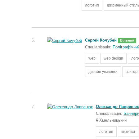
логотип
фирменный стил
6.
Сергей Кочубей
Вільний
Спеціалізація:
Поліграфічни
web
web design
лог
дизайн упаковки
вектор
7.
Олександр Лавренюк
Спеціалізація:
Баннер
Хмельницький
логотип
визитки