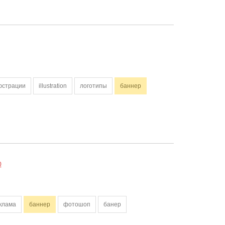
юстрации
illustration
логотипы
баннер
0
клама
баннер
фотошоп
банер