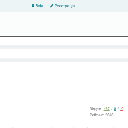
Вхід
Реєстрація
Відгуки:
+67
/
0
/
-0
Рейтинг:
9646