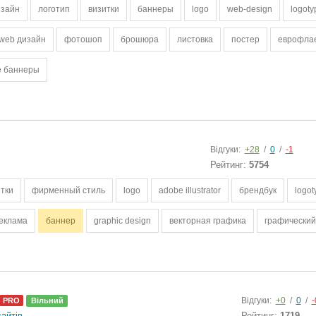
изайн
логотип
визитки
баннеры
logo
web-design
logoty
web дизайн
фотошоп
брошюра
листовка
постер
еврофла
 баннеры
Відгуки:
+28
/
0
/
-1
Рейтинг:
5754
итки
фирменный стиль
logo
adobe illustrator
брендбук
logot
еклама
баннер
graphic design
векторная графика
графический
Відгуки:
+0
/
0
/
-
PRO
Вільний
айтів
Рейтинг:
1719