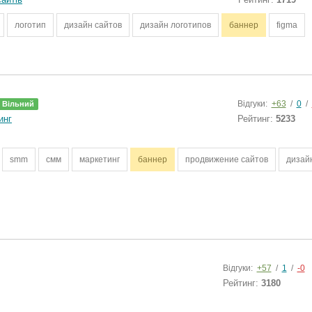
логотип
дизайн сайтов
дизайн логотипов
баннер
figma
Відгуки:
+63
/
0
/
Вільний
инг
Рейтинг:
5233
smm
смм
маркетинг
баннер
продвижение сайтов
дизай
Відгуки:
+57
/
1
/
-0
Рейтинг:
3180