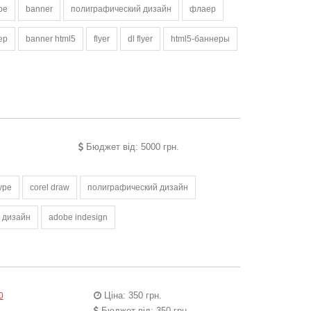
pe
banner
полиграфический дизайн
флаер
ер
banner html5
flyer
dl flyer
html5-баннеры
Бюджет від: 5000 грн.
ype
corel draw
полиграфический дизайн
 дизайн
adobe indesign
Ціна: 350 грн.
0
Бюджет від: 350 грн.