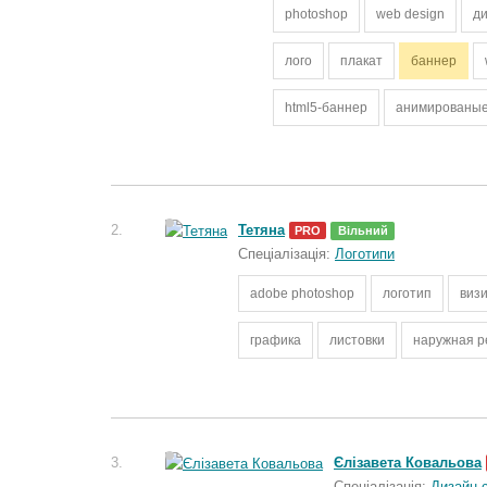
photoshop
web design
д
лого
плакат
баннер
html5-баннер
анимированые
2.
Тетяна
PRO
Вільний
Спеціалізація:
Логотипи
adobe photoshop
логотип
виз
графика
листовки
наружная р
3.
Єлізавета Ковальова
Спеціалізація:
Дизайн с