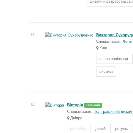
дизайн и разработка сай
13.
Виктория Сухоруд
Спеціалізація:
Логот
Київ
adobe photoshop
рисунок
14.
Вікторія
Вільний
Спеціалізація:
Поліграфічний дизай
Дніпро
photoshop
дизайн
ретушь