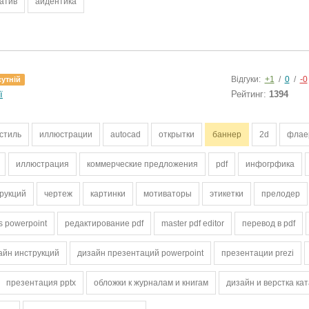
атив
айдентика
Відгуки:
+1
/
0
/
-0
сутній
ї
Рейтинг:
1394
стиль
иллюстрации
autocad
открытки
баннер
2d
флае
иллюстрация
коммерческие предложения
pdf
инфогрфика
трукций
чертеж
картинки
мотиваторы
этикетки
прелодер
s powerpoint
редактирование pdf
master pdf editor
перевод в pdf
айн инструкций
дизайн презентаций powerpoint
презентации prezi
презентация pptx
обложки к журналам и книгам
дизайн и верстка ка