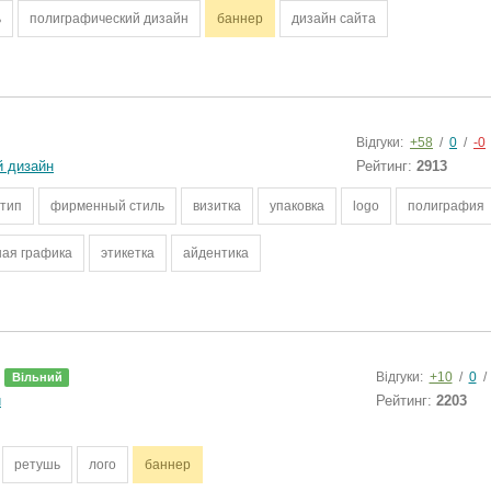
ь
полиграфический дизайн
баннер
дизайн сайта
Відгуки:
+58
/
0
/
-0
й дизайн
Рейтинг:
2913
отип
фирменный стиль
визитка
упаковка
logo
полиграфия
ная графика
этикетка
айдентика
Відгуки:
+10
/
0
/
Вільний
и
Рейтинг:
2203
ретушь
лого
баннер