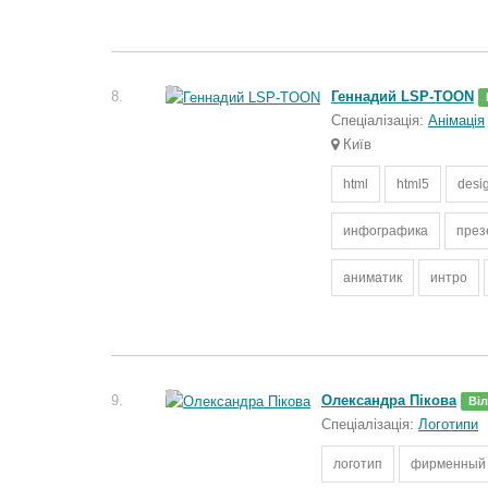
8.
Геннадий LSP-TOON
Спеціалізація:
Анімація
Київ
html
html5
desi
инфографика
през
аниматик
интро
9.
Олександра Пікова
Ві
Спеціалізація:
Логотипи
логотип
фирменный 