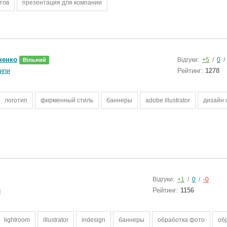
тов
презентация для компании
ченко
Відгуки:
+5
/
0
/
Вільний
ипи
Рейтинг:
1278
логотип
фирменный стиль
баннеры
adobe illustrator
дизайн 
Відгуки:
+1
/
0
/
-0
н
Рейтинг:
1156
lightroom
illustrator
indesign
баннеры
обработка фото
об