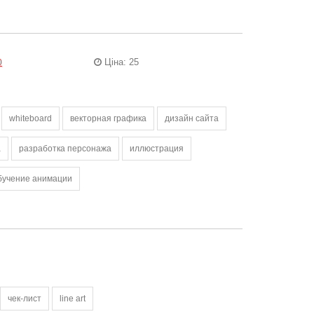
Ціна: 25
0
whiteboard
векторная графика
дизайн сайта
а
разработка персонажа
иллюстрация
бучение анимации
чек-лист
line art