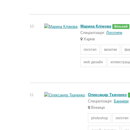
10.
Марина Клімова
Вільний
Спеціалізація:
Логотипи
Харків
логотип
визитки
фи
web дизайн
иллюстрац
11.
Олександр Ткаченко
Спеціалізація:
Баннери
Вінниця
photoshop
логотип