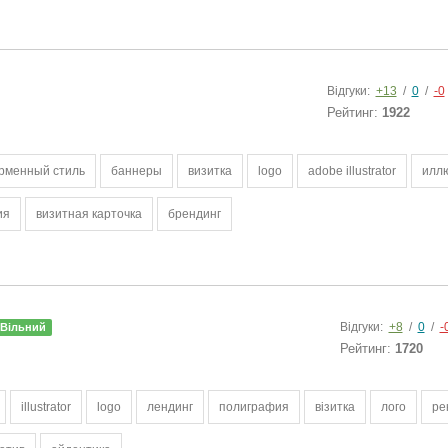
Відгуки:
+13
/
0
/
-0
Рейтинг:
1922
рменный стиль
баннеры
визитка
logo
adobe illustrator
илл
ия
визитная карточка
брендинг
Відгуки:
+8
/
0
/
-
Вільний
Рейтинг:
1720
illustrator
logo
лендинг
полиграфия
візитка
лого
ре