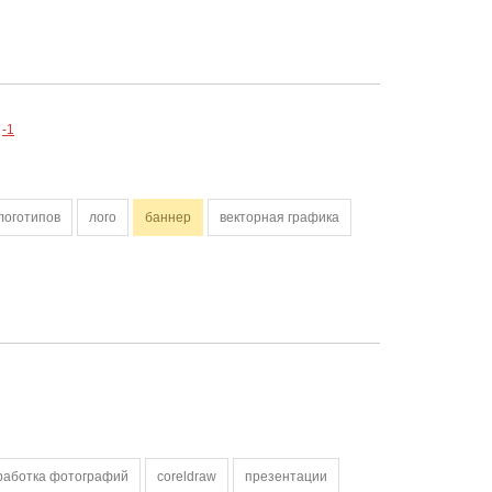
-1
логотипов
лого
баннер
векторная графика
работка фотографий
coreldraw
презентации