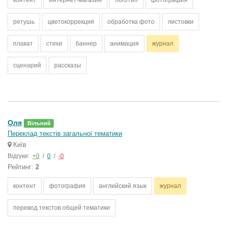
контент
интернет-магазин
логотип
фотография
ретушь
цветокоррекция
обработка фото
листовки
плакат
стихи
баннер
анимация
журнал
сценарий
рассказы
Оля
Вільний
Переклад текстів загальної тематики
Київ
Відгуки:
+0
/
0
/
-0
Рейтинг:
2
контент
фотография
английский язык
журнал
перевод текстов общей тематики