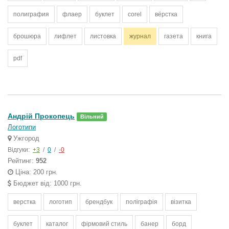
полиграфия
флаер
буклет
corel
вёрстка
брошюра
лифлет
листовка
журнал
газета
книга
pdf
Андрій Прокопець
Вільний
Логотипи
Ужгород
Відгуки:
+3
/
0
/
-0
Рейтинг:
952
Ціна: 200 грн.
Бюджет від: 1000 грн.
верстка
логотип
брендбук
поліграфія
візитка
буклет
каталог
фірмовий стиль
банер
борд