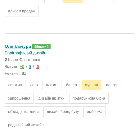
альбом продаж
Оля Ємчура
Вільний
Поліграфічний дизайн
Івано-Франківськ
Відгуки:
+0
/
0
/
-0
Рейтинг:
81
логотип
лого
плакат
банер
журнал
постер
запрошення
дизайн візитки
подарункова бірка
обкладинка книги
дизайн брендбуку
емблема
редакційний дизайн