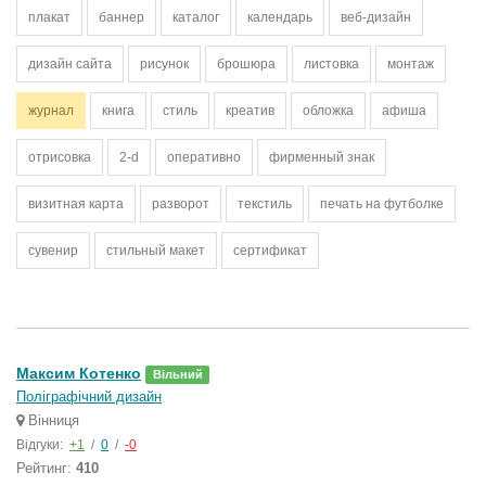
плакат
баннер
каталог
календарь
веб-дизайн
дизайн сайта
рисунок
брошюра
листовка
монтаж
журнал
книга
стиль
креатив
обложка
афиша
отрисовка
2-d
оперативно
фирменный знак
визитная карта
разворот
текстиль
печать на футболке
сувенир
стильный макет
сертификат
Максим Котенко
Вільний
Поліграфічний дизайн
Вінниця
Відгуки:
+1
/
0
/
-0
Рейтинг:
410