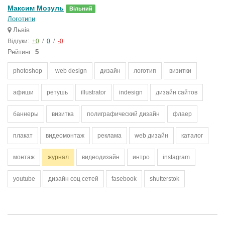
Максим Мозуль
Вільний
Логотипи
Львів
Відгуки:
+0
/
0
/
-0
Рейтинг:
5
photoshop
web design
дизайн
логотип
визитки
афиши
ретушь
illustrator
indesign
дизайн сайтов
баннеры
визитка
полиграфический дизайн
флаер
плакат
видеомонтаж
реклама
web дизайн
каталог
монтаж
журнал
видеодизайн
интро
instagram
youtube
дизайн соц сетей
fasebook
shutterstok