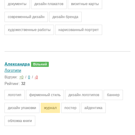
документы
дизайн плакатов
визитные карты
современный дизайн
дизайн бренда
художественные работы
нарисованный портрет
Александра
Вільний
Логотипи
Відгуки:
+0
/
0
/
-0
Рейтинг:
32
логотип
фирменный стиль
дизайн логотипов
баннер
дизайн упаковки
журнал
постер
айдентика
обложка книги