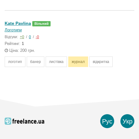
Kate Pavlina
Вільний
Логотипи
Відгуки:
+0
/
0
/
-0
Рейтинг:
1
Ціна: 200 грн.
логотип
банер
листівка
журнал
відкритка
Рус
Укр