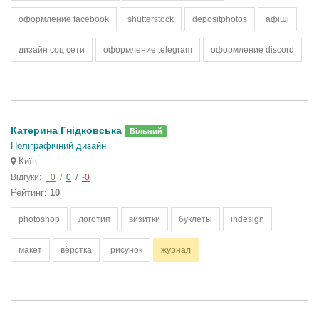
оформление facebook
shutterstock
depositphotos
афiшi
дизайн соц сети
оформление telegram
оформление discord
Катерина Гнідковська
Вільний
Поліграфічний дизайн
Київ
Відгуки:
+0
/
0
/
-0
Рейтинг:
10
photoshop
логотип
визитки
буклеты
indesign
макет
вёрстка
рисунок
журнал