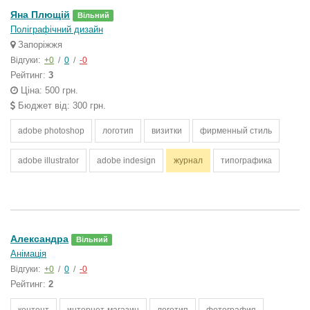
Яна Плющій
Вільний
Поліграфічний дизайн
Запоріжжя
Відгуки:
+0
/
0
/
-0
Рейтинг:
3
Ціна: 500 грн.
Бюджет від: 300 грн.
adobe photoshop
логотип
визитки
фирменный стиль
adobe illustrator
adobe indesign
журнал
типографика
Александра
Вільний
Анімація
Відгуки:
+0
/
0
/
-0
Рейтинг:
2