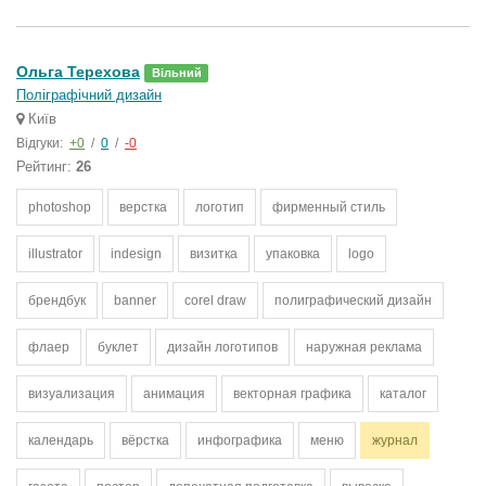
Ольга Терехова
Вільний
Поліграфічний дизайн
Київ
Відгуки:
+0
/
0
/
-0
Рейтинг:
26
photoshop
верстка
логотип
фирменный стиль
illustrator
indesign
визитка
упаковка
logo
брендбук
banner
corel draw
полиграфический дизайн
флаер
буклет
дизайн логотипов
наружная реклама
визуализация
анимация
векторная графика
каталог
календарь
вёрстка
инфографика
меню
журнал