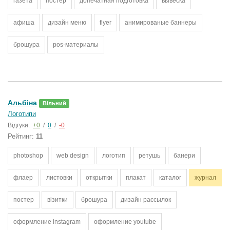
газета
постер
допечатная подготовка
вывеска
афиша
дизайн меню
flyer
анимированые баннеры
брошура
pos-материалы
Альбiна
Вільний
Логотипи
Відгуки:
+0
/
0
/
-0
Рейтинг:
11
photoshop
web design
логотип
ретушь
банери
флаер
листовки
открытки
плакат
каталог
журнал
постер
візитки
брошура
дизайн рассылок
оформление instagram
оформление youtube