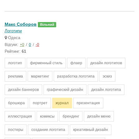
Макс Соборов
Вільний
Логотипи
Одеса
Відгуки:
+0
/
0
/
-0
Рейтинг:
61
логотип
фирменный стиль
флаер
дизайн логотипов
реклама
маркетинг
разработка логотипа
эскиз
дизайн баннеров
графический дизайн
дизайн логотипа
брошюра
портрет
журнал
презентация
иллюстрация
комиксы
брендинг
дизайн меню
постеры
создание логотипа
креативный дизайн