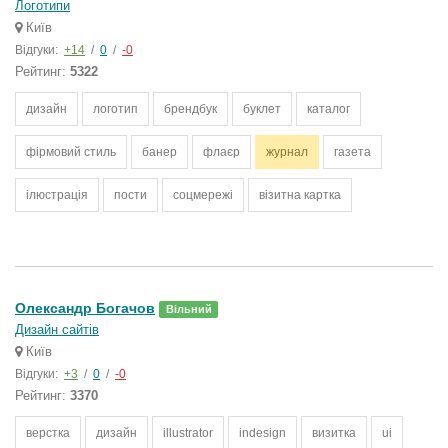
Логотипи
Київ
Відгуки:
+14
/
0
/
-0
Рейтинг:
5322
дизайн
логотип
брендбук
буклет
каталог
фірмовий стиль
банер
флаєр
журнал
газета
ілюстрація
пости
соцмережі
візитна картка
Олександр Богачов
Вільний
Дизайн сайтів
Київ
Відгуки:
+3
/
0
/
-0
Рейтинг:
3370
верстка
дизайн
illustrator
indesign
визитка
ui