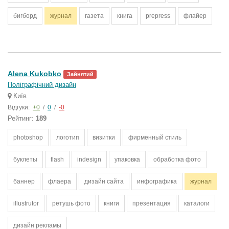
бигборд
журнал
газета
книга
prepress
флайер
Alena Kukobko
Зайнятий
Поліграфічний дизайн
Київ
Відгуки:
+0
/
0
/
-0
Рейтинг:
189
photoshop
логотип
визитки
фирменный стиль
буклеты
flash
indesign
упаковка
обработка фото
баннер
флаера
дизайн сайта
инфографика
журнал
illustrutor
ретушь фото
книги
презентация
каталоги
дизайн рекламы