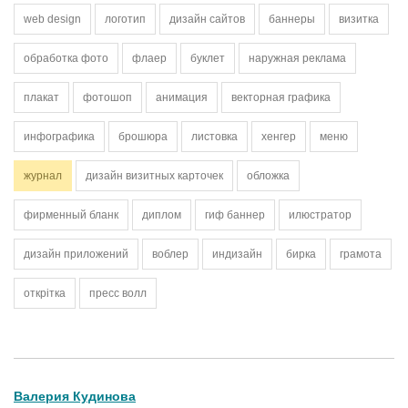
web design
логотип
дизайн сайтов
баннеры
визитка
обработка фото
флаер
буклет
наружная реклама
плакат
фотошоп
анимация
векторная графика
инфографика
брошюра
листовка
хенгер
меню
журнал
дизайн визитных карточек
обложка
фирменный бланк
диплом
гиф баннер
илюстратор
дизайн приложений
воблер
индизайн
бирка
грамота
открітка
пресс волл
Валерия Кудинова