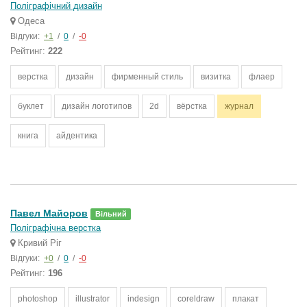
Поліграфічний дизайн
Одеса
Відгуки:
+1
/
0
/
-0
Рейтинг:
222
верстка
дизайн
фирменный стиль
визитка
флаер
буклет
дизайн логотипов
2d
вёрстка
журнал
книга
айдентика
Павел Майоров
Вільний
Поліграфічна верстка
Кривий Ріг
Відгуки:
+0
/
0
/
-0
Рейтинг:
196
photoshop
illustrator
indesign
coreldraw
плакат