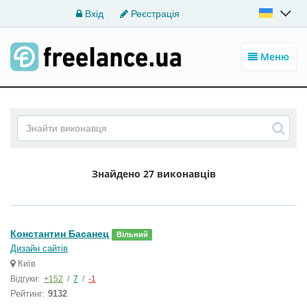
Вхід
Реєстрація
Меню
Знайдено
27 виконавців
Константин Басанец
Вільний
Дизайн сайтів
Київ
Відгуки:
+152
/
7
/
-1
Рейтинг:
9132