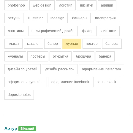
photoshop
web design
логотип
визитки
афиши
ретушь
illustrator
indesign
баннеры
полиграфия
логотипы
полиграфический дизайн
флаер
листовки
плакат
каталог
банер
журнал
постер
банеры
журналы
постеры
открытка
брошура
банера
дизайн соц сетей
дизайн рассылок
оформление instagram
оформление youtube
оформление facebook
shutterstock
depositphotos
Артур
Вільний