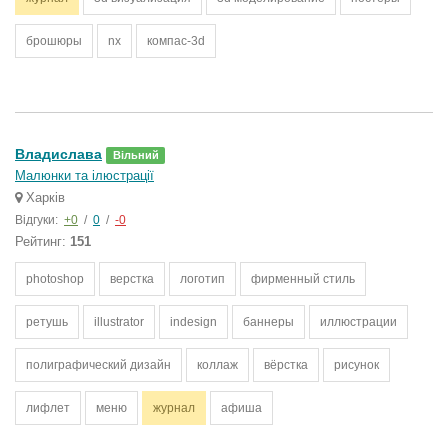
брошюры
nx
компас-3d
Владислава
Вільний
Малюнки та ілюстрації
Харків
Відгуки:
+0
/
0
/
-0
Рейтинг:
151
photoshop
верстка
логотип
фирменный стиль
ретушь
illustrator
indesign
баннеры
иллюстрации
полиграфический дизайн
коллаж
вёрстка
рисунок
лифлет
меню
журнал
афиша