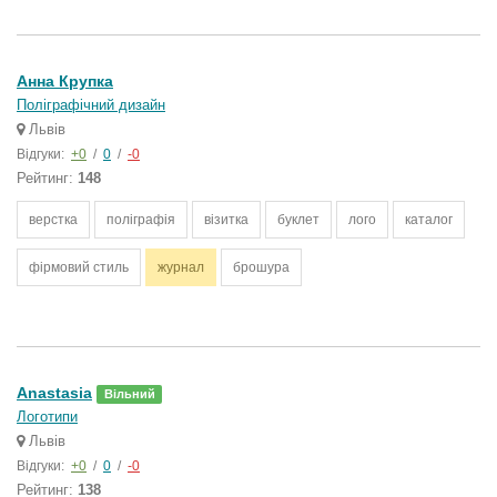
Анна Крупка
Поліграфічний дизайн
Львів
Відгуки:
+0
/
0
/
-0
Рейтинг:
148
верстка
поліграфія
візитка
буклет
лого
каталог
фірмовий стиль
журнал
брошура
Anastasia
Вільний
Логотипи
Львів
Відгуки:
+0
/
0
/
-0
Рейтинг:
138