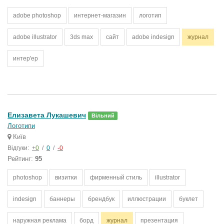
adobe photoshop
интернет-магазин
логотип
adobe illustrator
3ds max
сайт
adobe indesign
журнал
интер'ер
Елизавета Лукашевич
Вільний
Логотипи
Київ
Відгуки:
+0
/
0
/
-0
Рейтинг:
95
photoshop
визитки
фирменный стиль
illustrator
indesign
баннеры
брендбук
иллюстрации
буклет
наружная реклама
борд
журнал
презентация