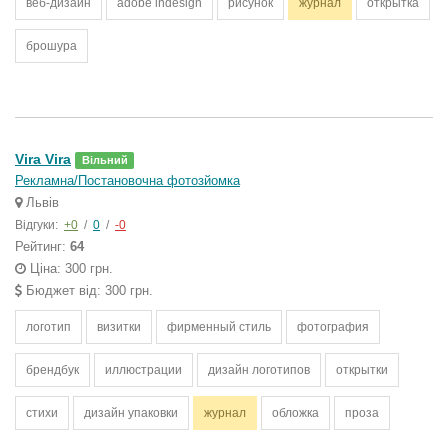
веб-дизайн
adobe indesign
рисунок
журнал
открытка
брошура
Vira Vira
Вільний
Рекламна/Постановочна фотозйомка
Львів
Відгуки:
+0
/
0
/
-0
Рейтинг:
64
Ціна: 300 грн.
Бюджет від: 300 грн.
логотип
визитки
фирменный стиль
фотография
брендбук
иллюстрации
дизайн логотипов
открытки
стихи
дизайн упаковки
журнал
обложка
проза