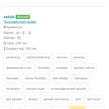
seiichi
Вільний
Поліграфічний дизайн
Кременчук
Відгуки:
+0
/
0
/
-0
Рейтинг:
71
Ціна: 100 грн.
Бюджет від: 100 грн.
photoshop
adobe photoshop
логотип
визитки
фирменный стиль
illustrator
indesign
дизайн сайтов
баннеры
adobe illustrator
web-design
брендбук
illustration
презентации
полиграфический дизайн
веб дизайн
флаер
дизайн логотипов
лого
фотошоп