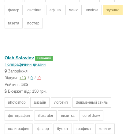
флаєр
листівка
афіша
меню
вивіска
журнал
газета
постер
Oleh Soloviov
Вільний
Поліграфічний дизайн
Запоріжжя
Відгуки:
+13
/
0
/
-0
Рейтинг:
525
Бюджет від: 150 грн.
photoshop
дизайн
логотип
фирменный стиль
фотография
illustrator
визитка
corel draw
полиграфия
флаер
буклет
графика
коллаж