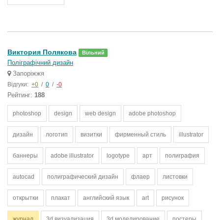
Виктория Полякова
Вільний
Поліграфічний дизайн
Запоріжжя
Відгуки:
+0
/
0
/
-0
Рейтинг:
188
photoshop
design
web design
adobe photoshop
дизайн
логотип
визитки
фирменный стиль
illustrator
баннеры
adobe illustrator
logotype
арт
полиграфия
autocad
полиграфический дизайн
флаер
листовки
открытки
плакат
английский язык
art
рисунок
журнал
3d визуализация
3d моделирование
постеры