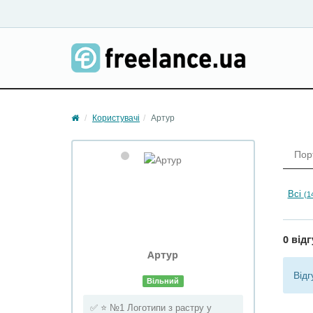
Користувачі
Артур
Пор
Всі
(1
0 відг
Артур
Відг
Вільний
✅ ⭐ №1 Логотипи з растру у