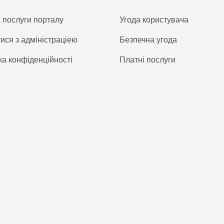
а послуги порталу
Угода користувача
тися з адміністраціею
Безпечна угода
ка конфіденційності
Платнi послуги