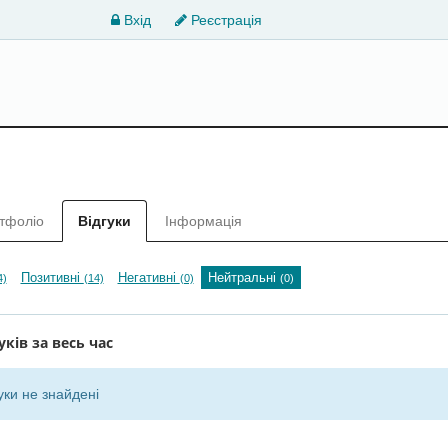
Вхід
Реєстрація
тфоліо
Відгуки
Інформація
Позитивні
Негативні
Нейтральні
4)
(14)
(0)
(0)
уків за весь час
уки не знайдені