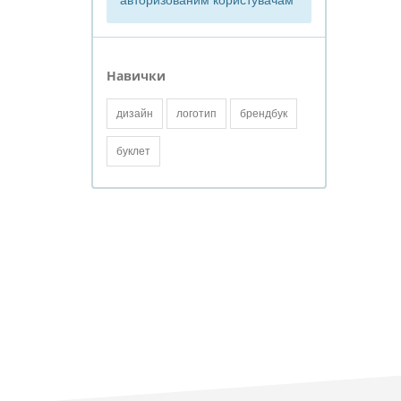
авторизованим користувачам
Навички
дизайн
логотип
брендбук
буклет