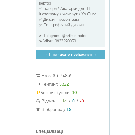
вектор
✅ Банери / Аватарки для ТГ,
Інстаграму / Фейсбук / YouTube
✅ Дизайн презентацій
✅ Поліграфічний дизайн
➤ Telegram: @arthur_apter
➤ Viber: 0933290050
написати повідомлення
На сайті: 248-й
Рейтинг:
5322
Безпечні угоди:
10
Відгуки:
+14
/
0
/
-0
В обраних у
19
Спеціалізації