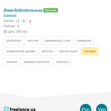
Діана Добровольська
Вільний
Баннери
Відгуки:
+0
/
0
/
-0
Рейтинг:
1
Ціна: 100 грн.
photoshop
логотип
фирменный стиль
анимация
графический дизайн
монтаж
презентация
обложка
youtube
анімація логотипа
robloxlua
Рус
Укр