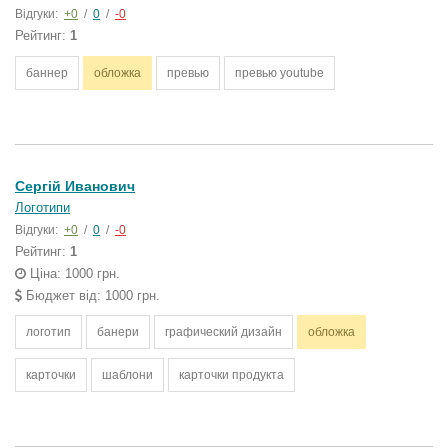
Відгуки:
+0
/
0
/
-0
Рейтинг:
1
баннер
обложка
превью
превью youtube
Сергій Иванович
Логотипи
Відгуки:
+0
/
0
/
-0
Рейтинг:
1
Ціна: 1000 грн.
Бюджет від: 1000 грн.
логотип
банери
графический дизайн
обложка
карточки
шаблони
карточки продукта