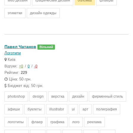
web дизайн
графический дизайн
обложка
флаеры
этикетки
дизайн одежды
Павел Чатанов
Вільний
Логотипи
Київ
Відгуки:
+0
/
0
/
-0
Рейтинг:
229
Ціна: 50 грн.
Бюджет від: 50 грн.
photoshop
design
верстка
дизайн
фирменный стиль
афиши
буклеты
illustrator
ui
арт
полиграфия
логотипы
флаер
графика
лого
реклама