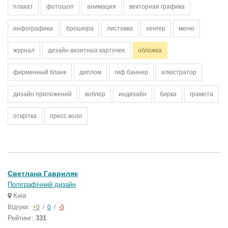
плакат
фотошоп
анимация
векторная графика
инфографика
брошюра
листовка
хенгер
меню
журнал
дизайн визитных карточек
обложка
фирменный бланк
диплом
гиф баннер
илюстратор
дизайн приложений
воблер
индизайн
бирка
грамота
открітка
пресс волл
Светлана Гавриляк
Поліграфічний дизайн
Київ
Відгуки:
+0
/
0
/
-0
Рейтинг:
331