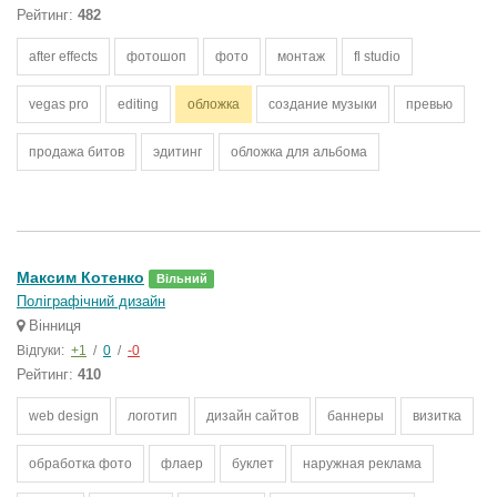
Рейтинг:
482
after effects
фотошоп
фото
монтаж
fl studio
vegas pro
editing
обложка
создание музыки
превью
продажа битов
эдитинг
обложка для альбома
Максим Котенко
Вільний
Поліграфічний дизайн
Вінниця
Відгуки:
+1
/
0
/
-0
Рейтинг:
410
web design
логотип
дизайн сайтов
баннеры
визитка
обработка фото
флаер
буклет
наружная реклама