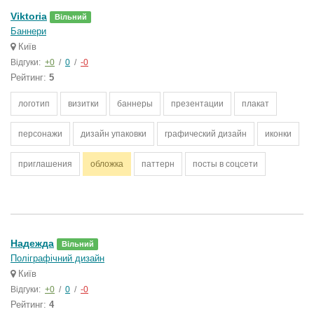
Viktoria
Вільний
Баннери
Київ
Відгуки:
+0
/
0
/
-0
Рейтинг:
5
логотип
визитки
баннеры
презентации
плакат
персонажи
дизайн упаковки
графический дизайн
иконки
приглашения
обложка
паттерн
посты в соцсети
Надежда
Вільний
Поліграфічний дизайн
Київ
Відгуки:
+0
/
0
/
-0
Рейтинг:
4