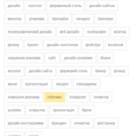
дизайн
логотип
фирменный стиль
дизайн сайтов
визитка
упаковка
брендбук
лендинг
баннера
полиграфический дизайн
веб дизайн
поліграфія
візитка
флаер
буклет
дизайн логотипов
фейсбук
facebook
наружная реклама
сайт
дизайн упаковки
бланк
каталог
дизайн сайта
фірмовий стиль
банер
флаєр
меню
презентация
лендінг
обкладинка
зовнішня реклама
обложка
instagram
этикетка
youtube
открытка
презентація
figma
дизайн инстаграмма
брендінг
етикетка
веб банер