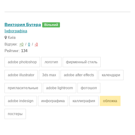
Виктория Бугера
Вільний
Інфографіка
Київ
Відгуки:
+0
/
0
/
-0
Рейтинг:
134
adobe photoshop
логотип
фирменный стиль
adobe illustrator
3ds max
adobe after effects
календари
пригласительные
adobe lightroom
фотошоп
adobe indesign
инфографика
каллиграфия
обложка
постеры