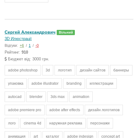
Сергей Александрович
Вільний
3D Илюстрації
Відгуки:
+6
/
1
/
-0
Рейтинг:
910
Бюджет від: 3000 грн.
adobe photoshop
3d
логотип
дизайн сайтов
баннеры
упаковка
adobe illustrator
branding
иллюстрации
autocad
blender
3ds max
animation
adobe premiere pro
adobe after effects
дизайн логотипов
лого
cinema 4d
наружная реклама
персонажи
анимация
art
каталог
adobe indesign
concept art