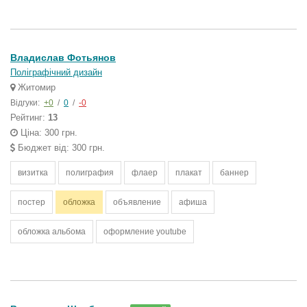
Владислав Фотьянов
Поліграфічний дизайн
Житомир
Відгуки:
+0
/
0
/
-0
Рейтинг:
13
Ціна: 300 грн.
Бюджет від: 300 грн.
визитка
полиграфия
флаер
плакат
баннер
постер
обложка
объявление
афиша
обложка альбома
оформление youtube