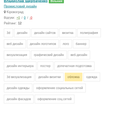
Владислав Щербаченко
Вільний
Промисловий дизайн
Кіровоград
Відгуки:
+0
/
0
/
-0
Рейтинг:
12
3d
дизайн
дизайн сайтов
визитка
полиграфия
веб дизайн
дизайн логотипов
лого
баннер
визуализация
графический дизайн
веб-дизайн
дизайн интерьера
постер
допечатная подготовка
3d визуализация
дизайн визитки
обложка
одежда
дизайн одежды
оформление социальных сетей
дизайн фасадов
оформление соц.сетей