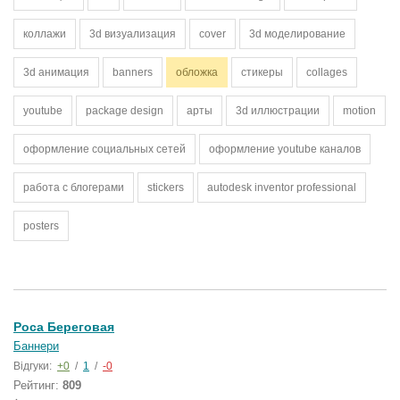
коллажи
3d визуализация
cover
3d моделирование
3d анимация
banners
обложка
стикеры
collages
youtube
package design
арты
3d иллюстрации
motion
оформление социальных сетей
оформление youtube каналов
работа с блогерами
stickers
autodesk inventor professional
posters
Роса Береговая
Баннери
Відгуки:
+0
/
1
/
-0
Рейтинг:
809