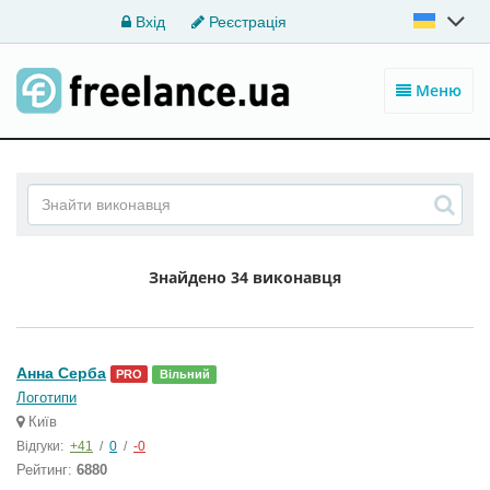
Вхід
Реєстрація
Меню
Знайдено
34 виконавця
Анна Серба
PRO
Вільний
Логотипи
Київ
Відгуки:
+41
/
0
/
-0
Рейтинг:
6880