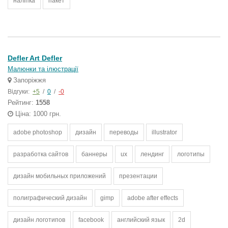
наліпка
пакет
Defler Art Defler
Малюнки та ілюстрації
Запоріжжя
Відгуки:
+5
/
0
/
-0
Рейтинг:
1558
Ціна: 1000 грн.
adobe photoshop
дизайн
переводы
illustrator
разработка сайтов
баннеры
ux
лендинг
логотипы
дизайн мобильных приложений
презентации
полиграфический дизайн
gimp
adobe after effects
дизайн логотипов
facebook
английский язык
2d