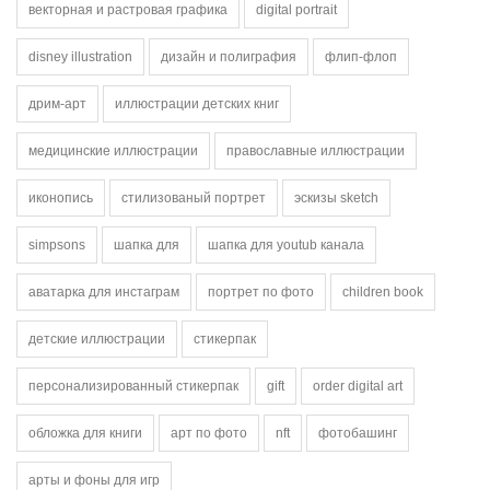
векторная и растровая графика
digital portrait
disney illustration
дизайн и полиграфия
флип-флоп
дрим-арт
иллюстрации детских книг
медицинские иллюстрации
православные иллюстрации
иконопись
стилизованый портрет
эскизы sketch
simpsons
шапка для
шапка для youtub канала
аватарка для инстаграм
портрет по фото
children book
детские иллюстрации
стикерпак
персонализированный стикерпак
gift
order digital art
обложка для книги
арт по фото
nft
фотобашинг
арты и фоны для игр