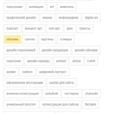
персонажи
анимация
art
живопись
графический дизайн
иконки
инфографика
digital art
портрет
концепт арт
поп-арт
фон
принты
обложка
canvas
картины
стикеры
дизайн персонажей
дизайн продукции
дизайн обложки
персонаж
дизайн одежды
portrait
anime
t-shirt
аниме
cartoon
цифровой портрет
оформление инстаграмм
шапка для сайта
книжная иллюстрация
autodesk
паттерны
character
уникальный логотип
иллюстрации для сайтов
flat style