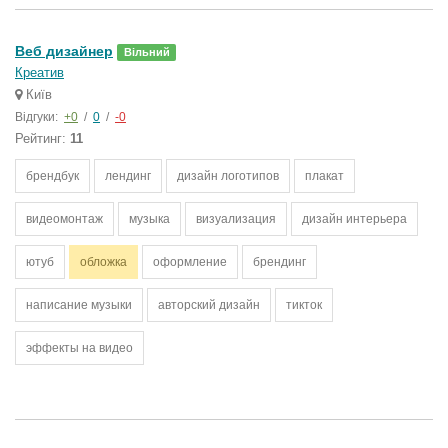
Веб дизайнер
Вільний
Креатив
Київ
Відгуки:
+0
/
0
/
-0
Рейтинг:
11
брендбук
лендинг
дизайн логотипов
плакат
видеомонтаж
музыка
визуализация
дизайн интерьера
ютуб
обложка
оформление
брендинг
написание музыки
авторский дизайн
тикток
эффекты на видео