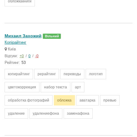
обложкакниги
Михаил Захожий
Вільний
Копірайтинг
Київ
Відгуки:
+0
/
0
/
-0
Рейтинг:
53
копирайтинг
рерайтинг
переводы
логотип
цветокоррекция
набор текста
арт
обработка фотографий
обложка
аватарка
превью
удаление
удалениефона
заменафона