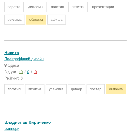
верстка
дипломы
логотип
визитки
презентации
реклама
обложка
афиша
Никита
Поліграфічний дизайн
Одеса
Відгуки:
+0
/
0
/
-0
Рейтинг:
3
логотип
визитка
упаковка
флаер
постер
обложка
Владислав Кириченко
Баннери