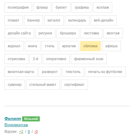
полиграфия
флаер
буклет
графика
коллаж
плакат
баннер
каталог
календарь
веб-дизайн
дизайн сайта
рисунок
брошюра
листовка
монтаж
журнал
книга
стиль
креатив
обложка
афиша
отрисовка
2-d
оперативно
фирменный знак
визитная карта
разворот
текстиль
печать на футболке
сувенир
стильный макет
сертификат
Филипп
Вільний
Відеомонтаж
Відгуки:
+2
/
0
/
-0