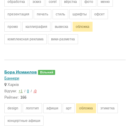
обработка
эскиз
corel
вёрстка
фото
меню
презентация
печать
стиль
шрифты
офсет
промо
каллиграфия
вывеска
обложка
комплексная реклама
вики-разметка
Бора Исмаилов
Вільний
Баннери
Харків
Відгуки:
+1
/
0
/
-0
Рейтинг:
166
design
логотип
афиши
арт
обложка
этикетка
концертные афиши