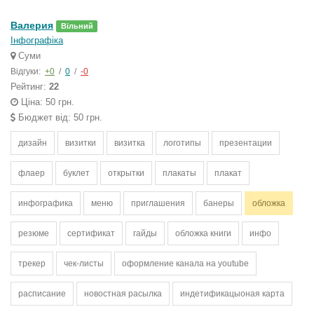
Валерия
Вільний
Інфографіка
Суми
Відгуки:
+0
/
0
/
-0
Рейтинг:
22
Ціна: 50 грн.
Бюджет від: 50 грн.
дизайн
визитки
визитка
логотипы
презентации
флаер
буклет
открытки
плакаты
плакат
инфографика
меню
приглашения
банеры
обложка
резюме
сертификат
гайды
обложка книги
инфо
трекер
чек-листы
оформление канала на youtube
расписание
новостная расылка
индетификацыоная карта