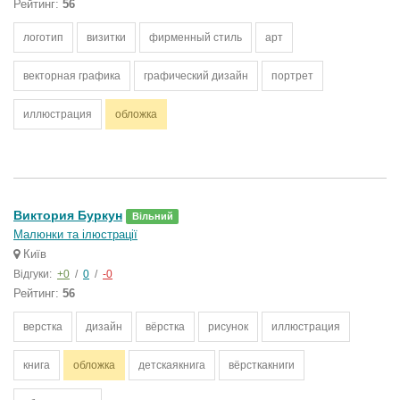
Рейтинг:
56
логотип
визитки
фирменный стиль
арт
векторная графика
графический дизайн
портрет
иллюстрация
обложка
Виктория Буркун
Вільний
Малюнки та ілюстрації
Київ
Відгуки:
+0
/
0
/
-0
Рейтинг:
56
верстка
дизайн
вёрстка
рисунок
иллюстрация
книга
обложка
детскаякнига
вёрсткакниги