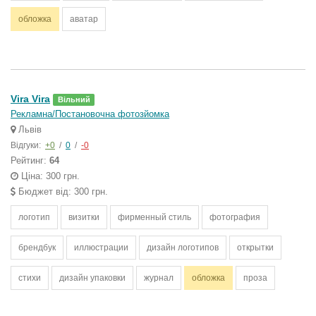
обложка
аватар
Vira Vira
Вільний
Рекламна/Постановочна фотозйомка
Львів
Відгуки:
+0
/
0
/
-0
Рейтинг:
64
Ціна: 300 грн.
Бюджет від: 300 грн.
логотип
визитки
фирменный стиль
фотография
брендбук
иллюстрации
дизайн логотипов
открытки
стихи
дизайн упаковки
журнал
обложка
проза