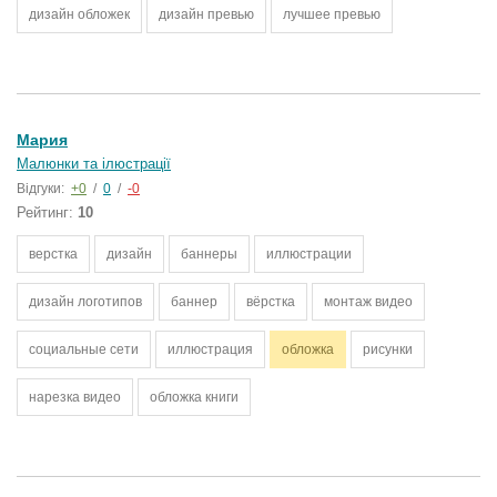
дизайн обложек
дизайн превью
лучшее превью
Мария
Малюнки та ілюстрації
Відгуки:
+0
/
0
/
-0
Рейтинг:
10
верстка
дизайн
баннеры
иллюстрации
дизайн логотипов
баннер
вёрстка
монтаж видео
социальные сети
иллюстрация
обложка
рисунки
нарезка видео
обложка книги