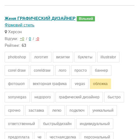
Женя ГРАФИЧЕСКИЙ ДИЗАЙНЕР
Вільний
Фірмовий стиль
Херсон
Відгуки:
+0
/
0
/
-0
Рейтинг:
63
photoshop
логотип
визитки
буклеты
illustrator
corel draw
coreldraw
лого
просто
баннер
фотошоп
векторная графика
vegas
обложка
sonyvegas
недорого
графический дизайнер
быстро
срочно
заставка
легко
подключ
уникальный
ответственный
быстрыйдизайн
индивидуальный
предоплата
че
честнаясделка
персональный