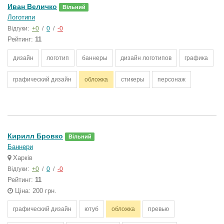
Иван Величко
Вільний
Логотипи
Відгуки:
+0
/
0
/
-0
Рейтинг:
11
дизайн
логотип
баннеры
дизайн логотипов
графика
графический дизайн
обложка
стикеры
персонаж
Кирилл Бровко
Вільний
Баннери
Харків
Відгуки:
+0
/
0
/
-0
Рейтинг:
11
Ціна: 200 грн.
графический дизайн
ютуб
обложка
превью