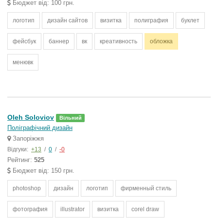
Бюджет від: 100 грн.
логотип
дизайн сайтов
визитка
полиграфия
буклет
фейсбук
баннер
вк
креативность
обложка
менювк
Oleh Soloviov
Вільний
Поліграфічний дизайн
Запоріжжя
Відгуки:
+13
/
0
/
-0
Рейтинг:
525
Бюджет від: 150 грн.
photoshop
дизайн
логотип
фирменный стиль
фотография
illustrator
визитка
corel draw