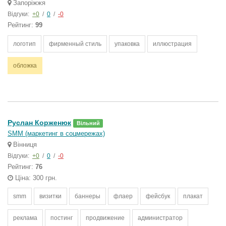
Запоріжжя
Відгуки:
+0
/
0
/
-0
Рейтинг:
99
логотип
фирменный стиль
упаковка
иллюстрация
обложка
Руслан Корженюк
Вільний
SMM (маркетинг в соцмережах)
Вінниця
Відгуки:
+0
/
0
/
-0
Рейтинг:
76
Ціна: 300 грн.
smm
визитки
баннеры
флаер
фейсбук
плакат
реклама
постинг
продвижение
администратор