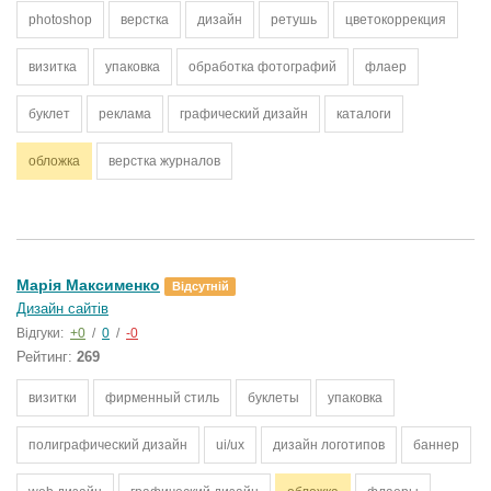
photoshop
верстка
дизайн
ретушь
цветокоррекция
визитка
упаковка
обработка фотографий
флаер
буклет
реклама
графический дизайн
каталоги
обложка
верстка журналов
Марія Максименко
Відсутній
Дизайн сайтів
Відгуки:
+0
/
0
/
-0
Рейтинг:
269
визитки
фирменный стиль
буклеты
упаковка
полиграфический дизайн
ui/ux
дизайн логотипов
баннер