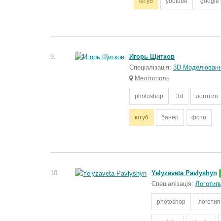
ютуб
youtube
google
9.
Игорь Щитков
Спеціалізація:
3D Моделюван
Мелітополь
photoshop
3d
логотип
ютуб
банер
фото
10.
Yelyzaveta Pavlyshyn
Спеціалізація:
Логотип
photoshop
логотип