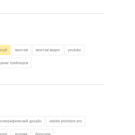
ютуб
монтаж
монтаж видео
youtube
дание трейлеров
олиграфический дизайн
adobe premiere pro
шопе
колажи
брошури