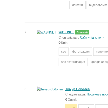
логотип
видеосъемка
7.
WASHNET
Вільний
Спеціалізація:
Сайт «під ключ»
Київ
seo
фотография
наполне
seo оптимизация
google analy
8.
Тимур Соболев
Спеціалізація:
Пошукове про
Харків