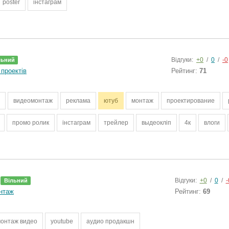
poster
інстаграм
Відгуки:
+0
/
0
/
-0
льний
проектів
Рейтинг:
71
видеомонтаж
реклама
ютуб
монтаж
проектирование
промо ролик
інстаграм
трейлер
выдеокліп
4к
влоги
Відгуки:
+0
/
0
/
-
Вільний
нтаж
Рейтинг:
69
онтаж видео
youtube
аудио продакшн