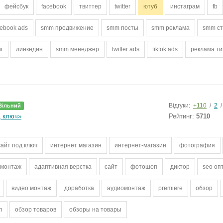
фейсбук
facebook
твиттер
twitter
ютуб
инстаграм
fb
cebook ads
smm продвижение
smm посты
smm реклама
smm ст
иг
линкедин
smm менеджер
twitter ads
tiktok ads
реклама ти
Відгуки:
+110
/
2
Вільний
д ключ»
Рейтинг:
5710
сайт под ключ
интернет магазин
интернет-магазин
фотография
омонтаж
адаптивная верстка
сайт
фотошоп
диктор
seo оп
видео монтаж
доработка
аудиомонтаж
premiere
обзор
л
обзор товаров
обзоры на товары