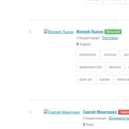
5.
Матвей Лыков
Вільний
Спеціалізація:
Логотипи
Харків
photoshop
логотип
ре
видеомонтаж
музыка
pixel art
шапки
пиксел
6.
Сергей Микитенко
Зайн
Спеціалізація:
Відеомонт
Київ