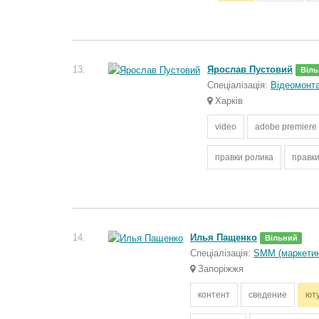
13.
Ярослав Пустовий
Віль
Спеціалізація:
Відеомонт
Харків
video
adobe premiere 
правки ролика
правки
14.
Илья Пащенко
Вільний
Спеціалізація:
SMM (маркетин
Запоріжжя
контент
сведение
ют