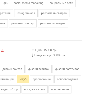
фб
social media marketing
социальные сети
ратегия
instagram ads
реклама инстаграм
кток
реклама тивттер
реклама линкедын
Ціна: 15000 грн.
/
-1
Бюджет від: 3500 грн.
дизайн сайтов
дизайн визиток
дизайн логотипов
тимизация
ютуб
продвижение
сопровождение
видео обзор
посадка на cms
исправление