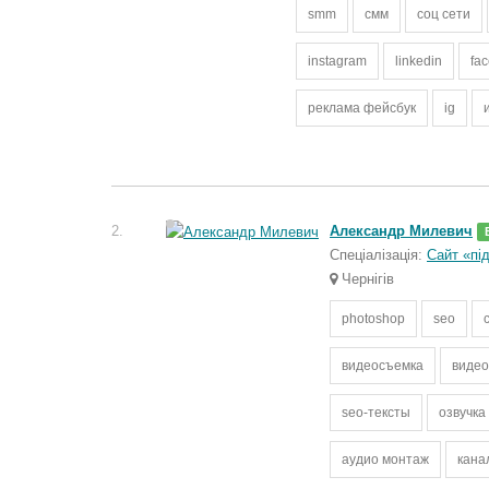
smm
смм
соц сети
instagram
linkedin
fa
реклама фейсбук
ig
2.
Александр Милевич
Спеціалізація:
Сайт «пі
Чернігів
photoshop
seo
видеосъемка
виде
seo-тексты
озвучка
аудио монтаж
кана