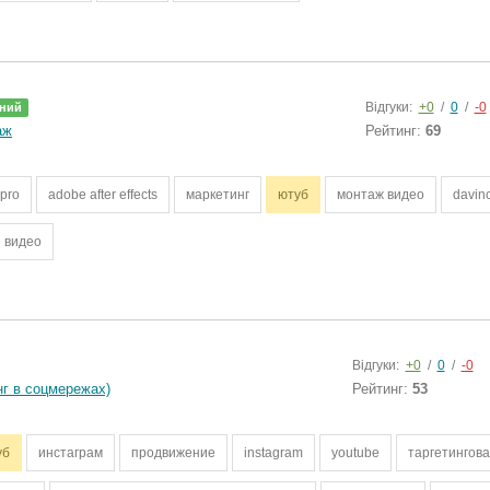
Відгуки:
+0
/
0
/
-0
ний
аж
Рейтинг:
69
pro
adobe after effects
маркетинг
ютуб
монтаж видео
davinc
 видео
Відгуки:
+0
/
0
/
-0
г в соцмережах)
Рейтинг:
53
уб
инстаграм
продвижение
instagram
youtube
таргетингов