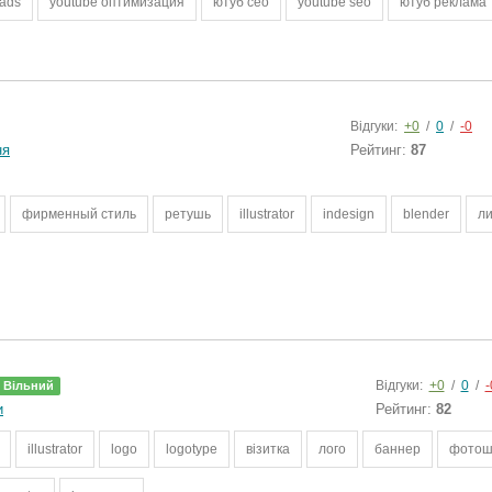
 ads
youtube оптимизация
ютуб сео
youtube seo
ютуб реклама
Відгуки:
+0
/
0
/
-0
ня
Рейтинг:
87
фирменный стиль
ретушь
illustrator
indesign
blender
ли
Відгуки:
+0
/
0
/
-
Вільний
и
Рейтинг:
82
illustrator
logo
logotype
візитка
лого
баннер
фотош