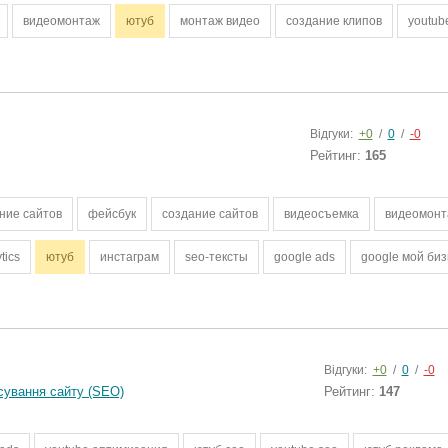
видеомонтаж
ютуб
монтаж видео
создание клипов
youtub
Відгуки:
+0
/
0
/
-0
Рейтинг:
165
ние сайтов
фейсбук
создание сайтов
видеосъемка
видеомонт
tics
ютуб
инстаграм
seo-тексты
google ads
google мой би
Відгуки:
+0
/
0
/
-0
сування сайту (SEO)
Рейтинг:
147