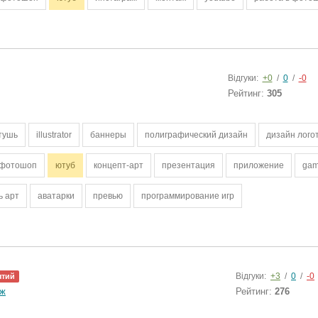
Відгуки:
+0
/
0
/
-0
Рейтинг:
305
тушь
illustrator
баннеры
полиграфический дизайн
дизайн лого
фотошоп
ютуб
концепт-арт
презентация
приложение
gam
ь арт
аватарки
превью
программирование игр
Відгуки:
+3
/
0
/
-0
ятий
аж
Рейтинг:
276