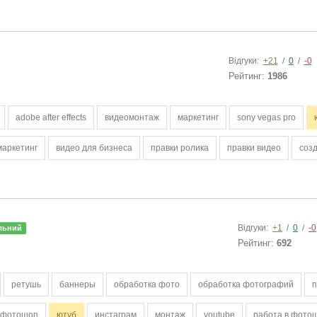
Відгуки:
+21
/
0
/
-0
Рейтинг:
1986
adobe after effects
видеомонтаж
маркетинг
sony vegas pro
маркетинг
видео для бизнеса
правки ролика
правки видео
соз
Відгуки:
+1
/
0
/
-0
льний
Рейтинг:
692
ретушь
баннеры
обработка фото
обработка фотографий
п
фотошоп
ютуб
инстаграм
монтаж
youtube
работа в фото