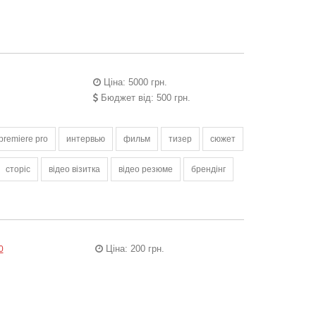
Ціна: 5000 грн.
Бюджет від: 500 грн.
premiere pro
интервью
фильм
тизер
сюжет
сторіс
відео візитка
відео резюме
брендінг
Ціна: 200 грн.
0