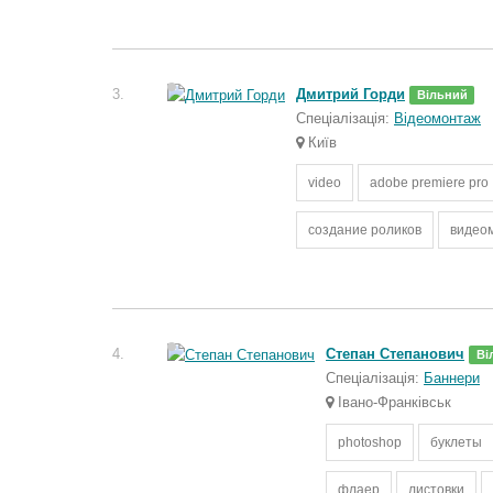
3.
Дмитрий Горди
Вільний
Спеціалізація:
Відеомонтаж
Київ
video
adobe premiere pro
создание роликов
видео
4.
Степан Степанович
Ві
Спеціалізація:
Баннери
Івано-Франківськ
photoshop
буклеты
флаер
листовки