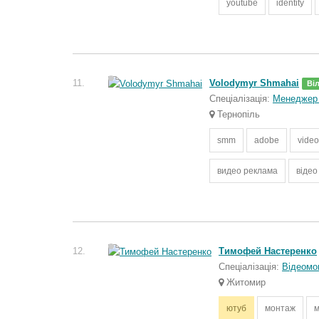
youtube
identity
11.
Volodymyr Shmahai
Ві
Спеціалізація:
Менеджер 
Тернопіль
smm
adobe
video
видео реклама
відео
12.
Тимофей Настеренко
Спеціалізація:
Відеомо
Житомир
ютуб
монтаж
м