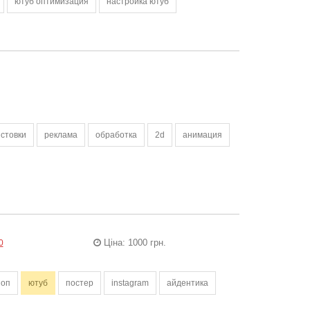
ютуб оптимизация
настройка ютуб
стовки
реклама
обработка
2d
анимация
Ціна: 1000 грн.
0
оп
ютуб
постер
instagram
айдентика