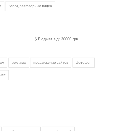
e
блоги, разговорные видео
Бюджет від: 30000 грн.
аж
реклама
продвижение сайтов
фотошоп
знес