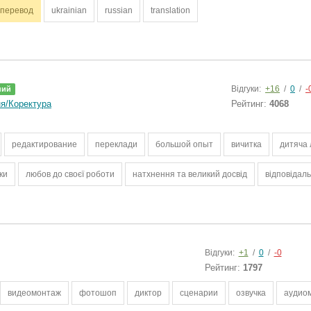
перевод
ukrainian
russian
translation
Відгуки:
+16
/
0
/
-
ний
я/Коректура
Рейтинг:
4068
редактирование
переклади
большой опыт
вичитка
дитяча 
ки
любов до своєї роботи
натхнення та великий досвід
відповідаль
Відгуки:
+1
/
0
/
-0
Рейтинг:
1797
видеомонтаж
фотошоп
диктор
сценарии
озвучка
аудио