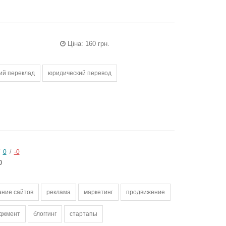
Ціна: 160 грн.
ий переклад
юридический перевод
/
0
/
-0
0
ание сайтов
реклама
маркетинг
продвижение
джмент
блоггинг
стартапы