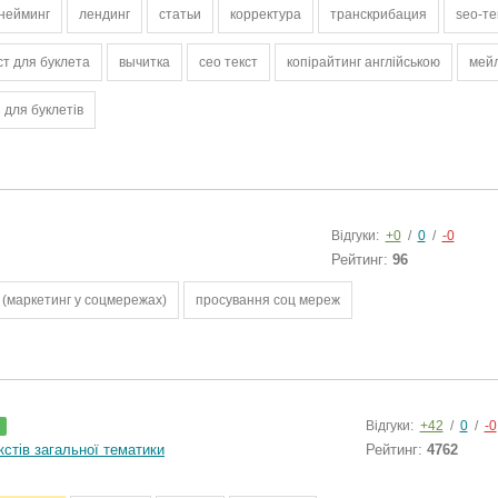
нейминг
лендинг
статьи
корректура
транскрибация
seo-те
ст для буклета
вычитка
сео текст
копірайтинг англійською
мей
 для буклетів
Відгуки:
+0
/
0
/
-0
Рейтинг:
96
(маркетинг у соцмережах)
просування соц мереж
Відгуки:
+42
/
0
/
-0
стів загальної тематики
Рейтинг:
4762