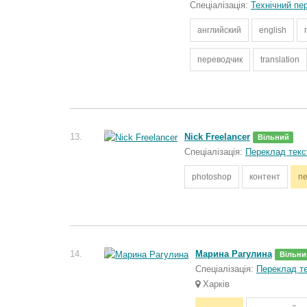
Спеціалізація:
Технічний пе
английский
english
переводчик
translation
13.
Nick Freelancer
Вільний
Спеціалізація:
Переклад текс
photoshop
контент
п
14.
Марина Рагулина
Вільни
Спеціалізація:
Переклад те
Харків