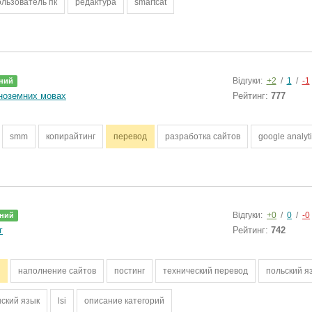
льзователь пк
редактура
smartcat
Відгуки:
+2
/
1
/
-1
ний
іноземних мовах
Рейтинг:
777
smm
копирайтинг
перевод
разработка сайтов
google analyt
Відгуки:
+0
/
0
/
-0
ний
г
Рейтинг:
742
наполнение сайтов
постинг
технический перевод
польский я
ский язык
lsi
описание категорий