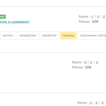
Відгуки:
+7
/
0
/
-0
ний
тинг в соцмережах)
Рейтинг:
1159
контент
копирайтинг
рерайтинг
перевод
наполнение сайто
Відгуки:
+0
/
0
/
-0
Рейтинг:
1156
Відгуки:
+2
/
0
/
-0