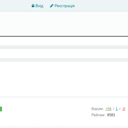
Вхід
Реєстрація
Відгуки:
+58
/
1
/
-0
й
Рейтинг:
8581