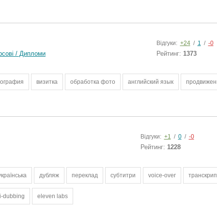
Відгуки:
+24
/
1
/
-0
рсові / Дипломи
Рейтинг:
1373
ография
визитка
обработка фото
английский язык
продвижен
Відгуки:
+1
/
0
/
-0
Рейтинг:
1228
українська
дубляж
переклад
субтитри
voice-over
транскри
i-dubbing
eleven labs