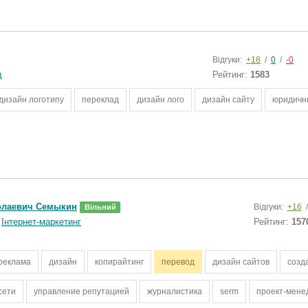
Відгуки:
+18
/
0
/
-0
д
Рейтинг:
1583
дизайн логотипу
переклад
дизайн лого
дизайн сайту
юридичн
олаевич Семыкин
Відгуки:
+16
Вільний
Інтернет-маркетинг
Рейтинг:
157
 реклама
дизайн
копирайтинг
перевод
дизайн сайтов
созд
сети
управление репутацией
журналистика
serm
проект-мене