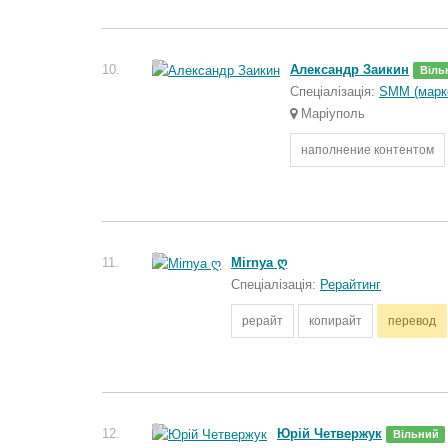
10.
Александр Заикин
Віль
Спеціалізація:
SMM (марке
Маріуполь
наполнение контентом
11.
Mirnya ღ
Спеціалізація:
Рерайтинг
рерайт
копирайт
перевод
12.
Юрій Четвержук
Вільний