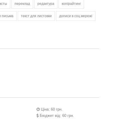
ксты
переклад
редактура
копірайтинг
л письма
текст для листовки
дописи в соц.мережі
Ціна: 60 грн.
Бюджет від: 60 грн.