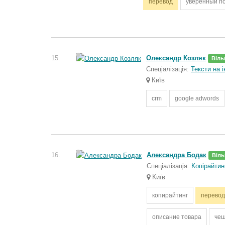
перевод
уверенный по
15.
Олександр Козляк
Віль
Спеціалізація:
Тексти на 
Київ
crm
google adwords
16.
Александра Бодак
Віль
Спеціалізація:
Копірайтин
Київ
копирайтинг
перевод
описание товара
чеш