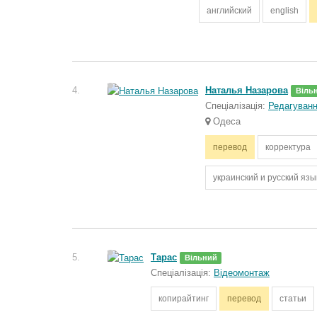
английский
english
4.
Наталья Назарова
Віль
Спеціалізація:
Редагуванн
Одеса
перевод
корректура
украинский и русский язы
5.
Тарас
Вільний
Спеціалізація:
Відеомонтаж
копирайтинг
перевод
статьи