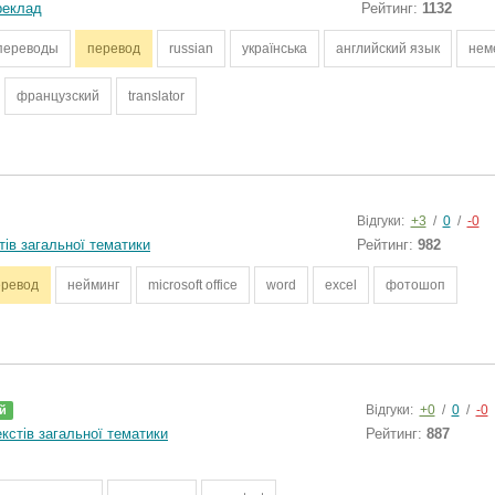
реклад
Рейтинг:
1132
переводы
перевод
russian
українська
английский язык
нем
французский
translator
Відгуки:
+3
/
0
/
-0
тів загальної тематики
Рейтинг:
982
еревод
нейминг
microsoft office
word
excel
фотошоп
Відгуки:
+0
/
0
/
-0
й
кстів загальної тематики
Рейтинг:
887