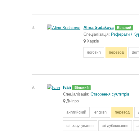
8.
Alina Sudakova
Вільний
Спеціалізація:
Реферати / Ку
Харків
логотип
перевод
фот
9.
Ivan
Вільний
Спеціалізація:
Створення субтитрів
Дніпро
английский
english
перевод
ші-озвучування
ші-дублювання
a