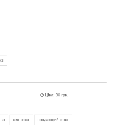
ics
Ціна: 30 грн.
зык
сео-текст
продающий текст