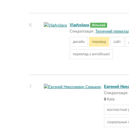
6.
Vladyslava
Вільний
Спеціалізація:
Технічний перекла
дизайн
перевод
сайт
переклад з англійської
7.
Евгений Ник
Спеціалізація:
Київ
контекстная
социальные 