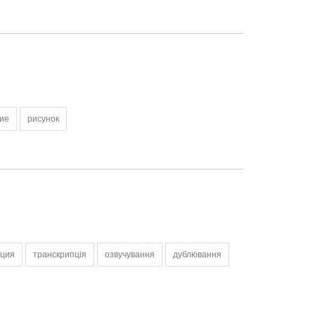
ие
рисунок
пция
транскрипція
озвучування
дублювання