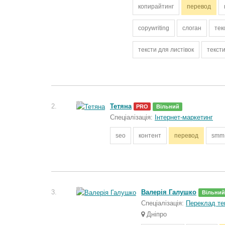
копирайтинг
перевод
copywriting
слоган
тек
тексти для листівок
тексти
2.
Тетяна
PRO
Вільний
Спеціалізація:
Інтернет-маркетинг
seo
контент
перевод
smm 
3.
Валерія Галушко
Вільний
Спеціалізація:
Переклад тек
Дніпро