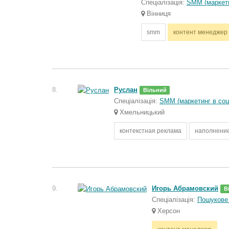
Спеціалізація:
SMM (маркети
Вінниця
smm
контент менеджер
8.
Руслан
Вільний
Спеціалізація:
SMM (маркетинг в со
Хмельницький
контекстная реклама
наполнение
9.
Игорь Абрамовский
В
Спеціалізація:
Пошукове 
Херсон