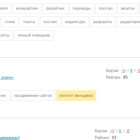
smm
копирайтинг
рерайтинг
переводы
логотип
визитка
стихи
тексты
постинг
корректура
рефераты
редактиро
есеты
личный помощник
Відгуки:
+0
/
0
/
-
д ключ»
Рейтинг:
85
тинг
продвижение сайтов
контент менеджер
Відгуки:
+0
/
0
/
-0
оцмережах)
Рейтинг:
53