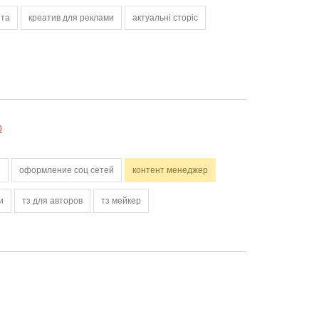
нта
креатив для реклами
актуальні сторіс
0
й
оформление соц сетей
контент менеджер
и
тз для авторов
тз мейкер