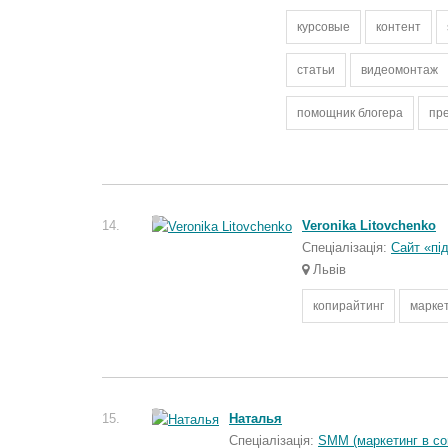
курсовые
контент
статьи
видеомонтаж
помощник блогера
пр
14.
Veronika Litovchenko
Спеціалізація:
Сайт «пі
Львів
копирайтинг
марке
15.
Наталья
Спеціалізація:
SMM (маркетинг в с