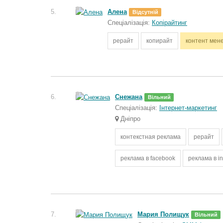
5.
Алена
Відсутній
Спеціалізація:
Копірайтинг
рерайт
копирайт
контент мен
6.
Снежана
Вільний
Спеціалізація:
Інтернет-маркетинг
Дніпро
контекстная реклама
рерайт
реклама в facebook
реклама в i
7.
Мария Полищук
Вільний