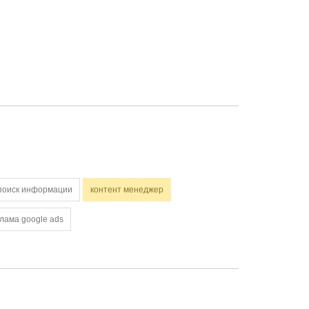
поиск информации
контент менеджер
лама google ads