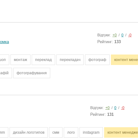
Відгуки:
+0
/
0
/
-0
йомка
Рейтинг:
133
шоп
монтаж
переклад
перекладач
фотограф
контент мен
рафій
фотографування
Відгуки:
+0
/
0
/
-0
Рейтинг:
131
mm
дизайн логотипов
смм
лого
instagram
контент менедж