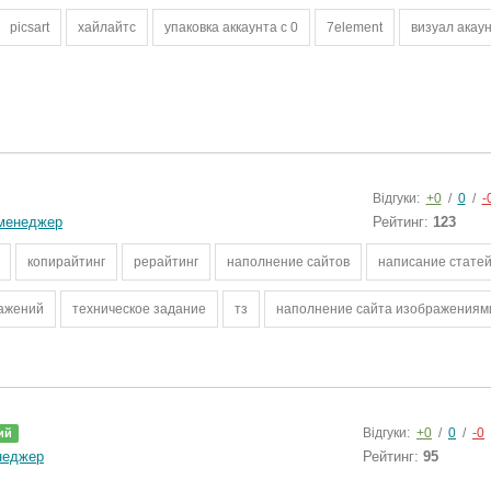
picsart
хайлайтс
упаковка аккаунта с 0
7element
визуал акау
Відгуки:
+0
/
0
/
-
-менеджер
Рейтинг:
123
копирайтинг
рерайтинг
наполнение сайтов
написание стате
ажений
техническое задание
тз
наполнение сайта изображениям
Відгуки:
+0
/
0
/
-0
ий
неджер
Рейтинг:
95