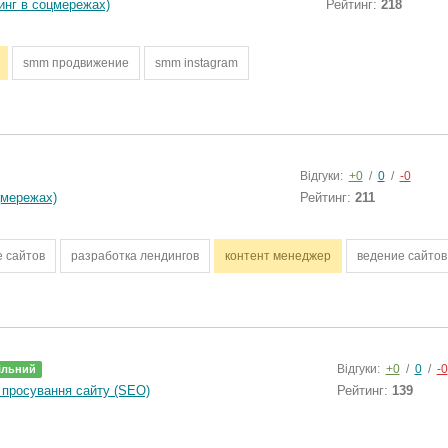
нг в соцмережах)
Рейтинг:
218
smm продвижение
smm instagram
Відгуки:
+0
/
0
/
-0
цмережах)
Рейтинг:
211
 сайтов
разработка лендингов
контент менеджер
ведение сайтов
Відгуки:
+0
/
0
/
-0
ільний
просування сайту (SEO)
Рейтинг:
139