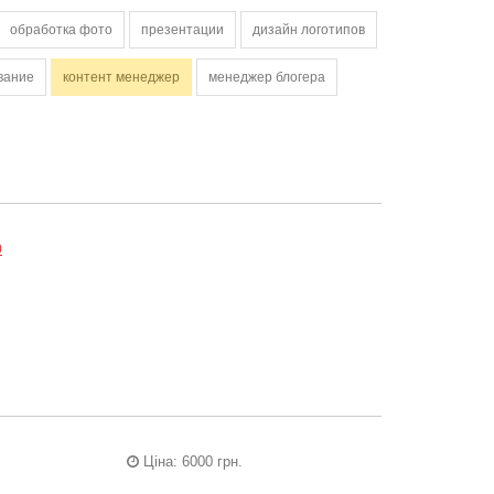
обработка фото
презентации
дизайн логотипов
вание
контент менеджер
менеджер блогера
0
Ціна: 6000 грн.