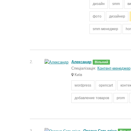
дизайн
smm
в
фото
дизайнер
smm менеджер
ho
2.
Александр
Вільний
Спеціалізація:
Контент-менеджер
Київ
wordpress
opencart
конте
добавление товаров
prom
3.
Оксана Серьогіна