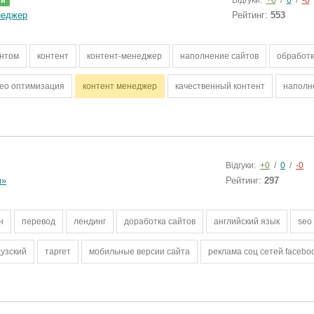
Відгуки:
+0
/
0
/
-0
ий
неджер
Рейтинг:
553
ентом
контент
контент-менеджер
наполнение сайтов
обработ
eo оптимизация
контент менеджер
качественный контент
наполн
Відгуки:
+0
/
0
/
-0
ч»
Рейтинг:
297
н
перевод
лендинг
доработка сайтов
английский язык
seo
узский
таргет
мобильные версии сайта
реклама соц сетей faceboo