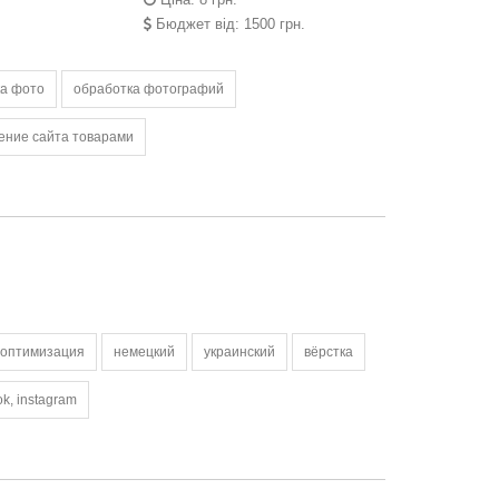
Бюджет від: 1500 грн.
ка фото
обработка фотографий
ение сайта товарами
 оптимизация
немецкий
украинский
вёрстка
k, instagram