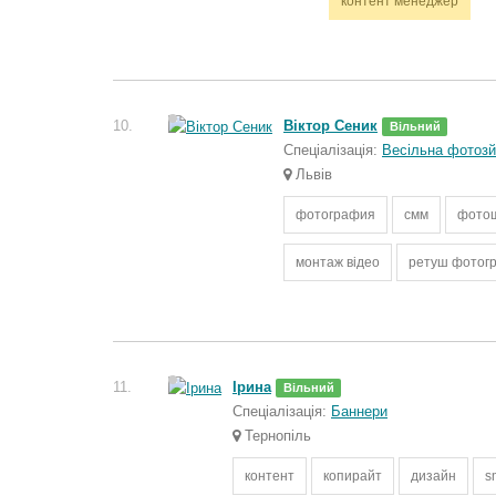
контент менеджер
10.
Віктор Сеник
Вільний
Спеціалізація:
Весільна фотоз
Львів
фотография
смм
фото
монтаж відео
ретуш фотог
11.
Ірина
Вільний
Спеціалізація:
Баннери
Тернопіль
контент
копирайт
дизайн
s