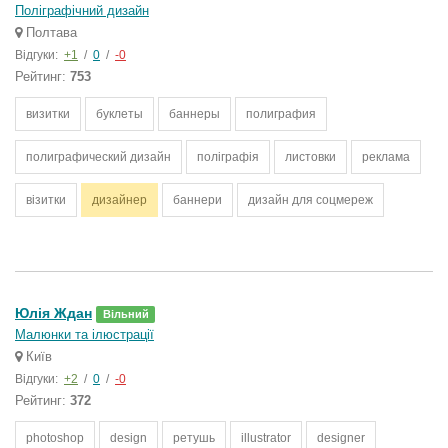
Поліграфічний дизайн
Полтава
Відгуки:
+1
/
0
/
-0
Рейтинг:
753
визитки
буклеты
баннеры
полиграфия
полиграфический дизайн
поліграфія
листовки
реклама
візитки
дизайнер
баннери
дизайн для соцмереж
Юлія Ждан
Вільний
Малюнки та ілюстрації
Київ
Відгуки:
+2
/
0
/
-0
Рейтинг:
372
photoshop
design
ретушь
illustrator
designer