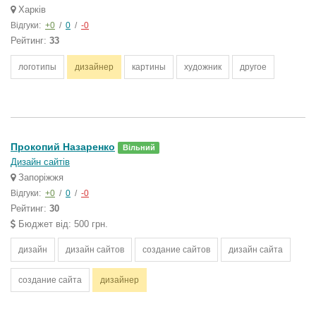
Харків
Відгуки:
+0
/
0
/
-0
Рейтинг:
33
логотипы
дизайнер
картины
художник
другое
Прокопий Назаренко
Вільний
Дизайн сайтів
Запоріжжя
Відгуки:
+0
/
0
/
-0
Рейтинг:
30
Бюджет від: 500 грн.
дизайн
дизайн сайтов
создание сайтов
дизайн сайта
создание сайта
дизайнер