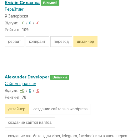
Емілія Силахіна
Вільний
Рерайтинг
Запоріжжя
Відгуки:
+0
/
0
/
-0
Рейтинг:
109
рерайт
копирайт
перевод
дизайнер
Alexander Developer
Вільний
Сайт «під ключ»
Відгуки:
+0
/
0
/
-0
Рейтинг:
78
дизайнер
создание сайтов на wordpress
создание сайтов на tilda
создание чат-ботов для viber, telegram, facebook или вашего персонального сайта.