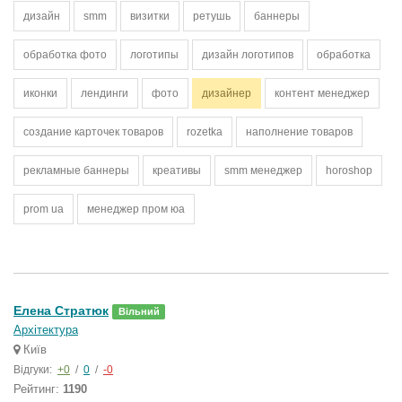
дизайн
smm
визитки
ретушь
баннеры
обработка фото
логотипы
дизайн логотипов
обработка
иконки
лендинги
фото
дизайнер
контент менеджер
создание карточек товаров
rozetka
наполнение товаров
рекламные баннеры
креативы
smm менеджер
horoshop
prom ua
менеджер пром юа
Елена Стратюк
Вільний
Архітектура
Київ
Відгуки:
+0
/
0
/
-0
Рейтинг:
1190