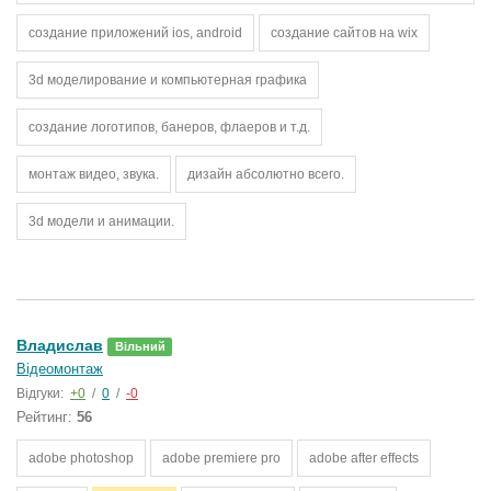
создание приложений ios, android
создание сайтов на wix
3d моделирование и компьютерная графика
создание логотипов, банеров, флаеров и т.д.
монтаж видео, звука.
дизайн абсолютно всего.
3d модели и анимации.
Владислав
Вільний
Відеомонтаж
Відгуки:
+0
/
0
/
-0
Рейтинг:
56
adobe photoshop
adobe premiere pro
adobe after effects