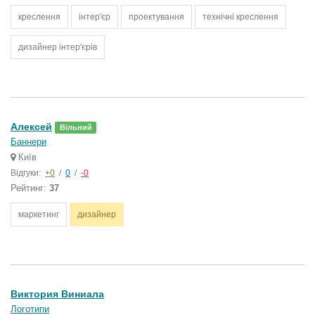
креслення
інтер'єр
проектування
технічні креслення
дизайнер інтер'єрів
Алексей
Вільний
Баннери
Київ
Відгуки:
+0
/
0
/
-0
Рейтинг:
37
маркетинг
дизайнер
Виктория Виниала
Логотипи