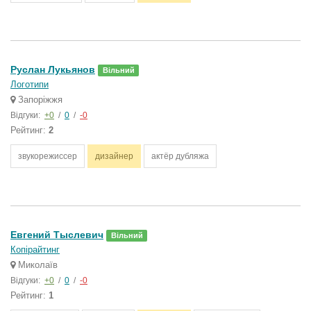
Руслан Лукьянов
Вільний
Логотипи
Запоріжжя
Відгуки:
+0
/
0
/
-0
Рейтинг:
2
звукорежиссер
дизайнер
актёр дубляжа
Евгений Тыслевич
Вільний
Копірайтинг
Миколаїв
Відгуки:
+0
/
0
/
-0
Рейтинг:
1