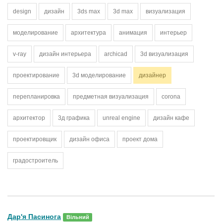
design
дизайн
3ds max
3d max
визуализация
моделирование
архитектура
анимация
интерьер
v-ray
дизайн интерьера
archicad
3d визуализация
проектирование
3d моделирование
дизайнер
перепланировка
предметная визуализация
corona
архитектор
3д графика
unreal engine
дизайн кафе
проектировщик
дизайн офиса
проект дома
градостроитель
Дар'я Пасинога
Вільний