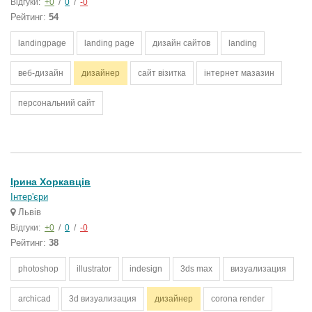
Відгуки:
+0
/
0
/
-0
Рейтинг:
54
landingpage
landing page
дизайн сайтов
landing
веб-дизайн
дизайнер
сайт візитка
інтернет мазазин
персональний сайт
Ірина Хоркавців
Інтер'єри
Львів
Відгуки:
+0
/
0
/
-0
Рейтинг:
38
photoshop
illustrator
indesign
3ds max
визуализация
archicad
3d визуализация
дизайнер
corona render