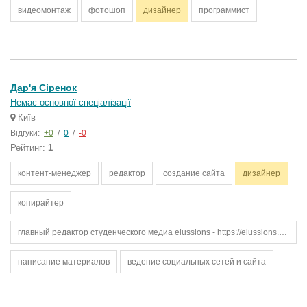
видеомонтаж
фотошоп
дизайнер
программист
Дар'я Cіренок
Немає основної спеціалізації
Київ
Відгуки:
+0
/
0
/
-0
Рейтинг:
1
контент-менеджер
редактор
создание сайта
дизайнер
копирайтер
главный редактор студенческого медиа elussions - https://elussions.wordpress.com/
написание материалов
ведение социальных сетей и сайта