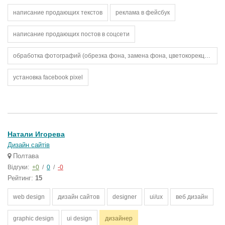
написание продающих текстов
реклама в фейсбук
написание продающих постов в соцсети
обработка фотографий (обрезка фона, замена фона, цветокорекция, наложение эффектов)
установка facebook pixel
Натали Игорева
Дизайн сайтів
Полтава
Відгуки:
+0
/
0
/
-0
Рейтинг:
15
web design
дизайн сайтов
designer
ui/ux
веб дизайн
graphic design
ui design
дизайнер