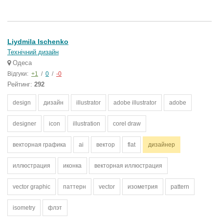
Liydmila Ischenko
Технічний дизайн
Одеса
Відгуки:
+1
/
0
/
-0
Рейтинг:
292
design
дизайн
illustrator
adobe illustrator
adobe
designer
icon
illustration
corel draw
векторная графика
ai
вектор
flat
дизайнер
иллюстрация
иконка
векторная иллюстрация
vector graphic
паттерн
vector
изометрия
pattern
isometry
флэт