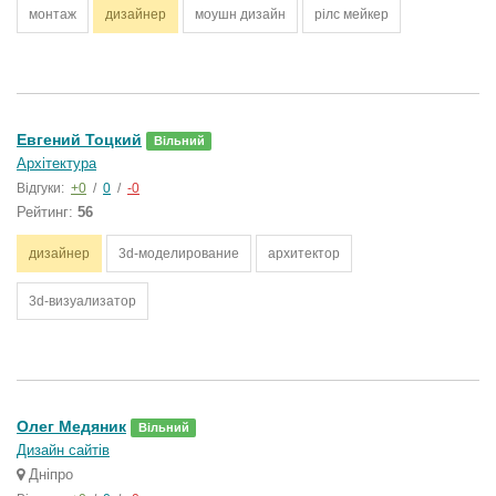
монтаж
дизайнер
моушн дизайн
рілс мейкер
Евгений Тоцкий
Вільний
Архітектура
Відгуки:
+0
/
0
/
-0
Рейтинг:
56
дизайнер
3d-моделирование
архитектор
3d-визуализатор
Олег Медяник
Вільний
Дизайн сайтів
Дніпро