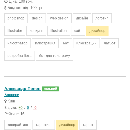
Ціна: 100 грн.
Бюджет від: 100 грн.
photoshop
design
web design
дизайн
логотип
illustrator
лендинг
illustration
сайт
дизайнер
илюстратор
илюстрация
бот
илюстрации
чатбот
розробка бота
бот для телеграму
Александр Попов
Вільний
Баннери
Київ
Відгуки:
+0
/
0
/
-0
Рейтинг:
16
копирайтинг
таргетинг
дизайнер
таргет