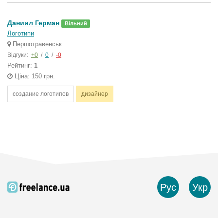
Даниил Герман
Вільний
Логотипи
Першотравенськ
Відгуки:
+0
/
0
/
-0
Рейтинг:
1
Ціна: 150 грн.
создание логотипов
дизайнер
Рус
Укр