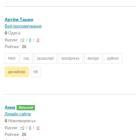
Артём Тацин
Веб-програмування
Одеса
Відгуки:
+0
/
0
/
-0
Рейтинг:
26
html
css
javascript
wordpress
design
python
дизайнер
nft
Анна
Вільний
Дизайн сайтів
Новояворівськ
Відгуки:
+0
/
0
/
-0
Рейтинг:
26