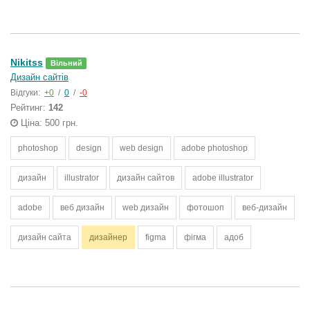
Nikitss
Вільний
Дизайн сайтів
Відгуки:
+0
/
0
/
-0
Рейтинг:
142
Ціна: 500 грн.
photoshop
design
web design
adobe photoshop
дизайн
illustrator
дизайн сайтов
adobe illustrator
adobe
веб дизайн
web дизайн
фотошоп
веб-дизайн
дизайн сайта
дизайнер
figma
фігма
адоб