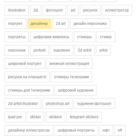
illustration
2d
фотошоп
art
рисунок
иллюстратор
портрет
дизайнер
2d art
дизайн персонажа
портреты
цифровая живопись
стикеры
стикер
персонаж
portrait
художник
2d artist
artist
цифровой портрет
книжная иллюстрация
рисунок на планшете
стикеры телеграмм
стикеры для телеграмм
цифровой художник
2d artist illustrator
photoshop art
художник фотошоп
ipad pro
sticker
stickers
telegram stickers
дизайнер иллюстратор
цифровые портреты
нфт
nft