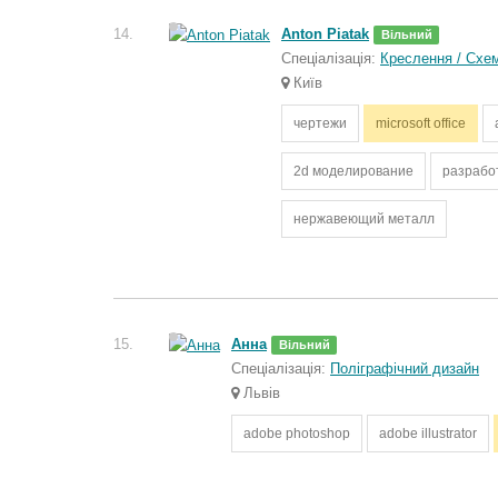
14.
Anton Piatak
Вільний
Спеціалізація:
Креслення / Схе
Київ
чертежи
microsoft office
2d моделирование
разрабо
нержавеющий металл
15.
Анна
Вільний
Спеціалізація:
Поліграфічний дизайн
Львів
adobe photoshop
adobe illustrator