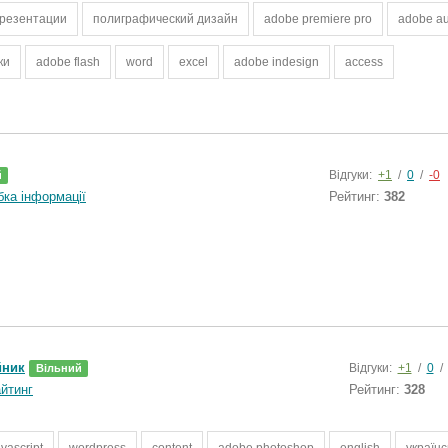
резентации
полиграфический дизайн
adobe premiere pro
adobe au
ки
adobe flash
word
excel
adobe indesign
access
Відгуки:
+1
/
0
/
-0
й
бка інформації
Рейтинг:
382
йник
Відгуки:
+1
/
0
/
Вільний
айтинг
Рейтинг:
328