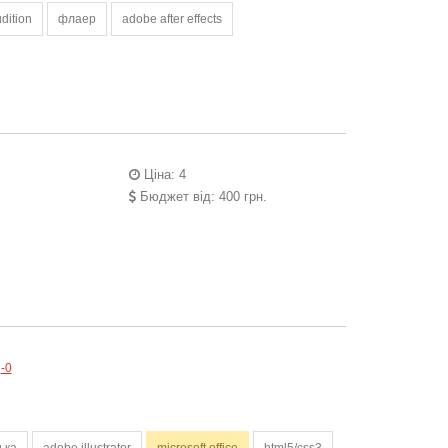
dition
флаер
adobe after effects
Ціна: 4
Бюджет від: 400 грн.
-0