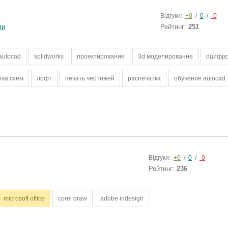
Відгуки:
+0
/
0
/
-0
ми
Рейтинг:
251
autocad
solidworks
проектирование
3d моделирование
оцифро
тка схем
лофт
печать чертежей
распечатка
обучение autocad
Відгуки:
+0
/
0
/
-0
Рейтинг:
236
microsoft office
corel draw
adobe indesign