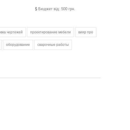
Бюджет від: 500 грн.
вка чертежей
проектирование мебели
вияр про
оборудование
сварочные работы