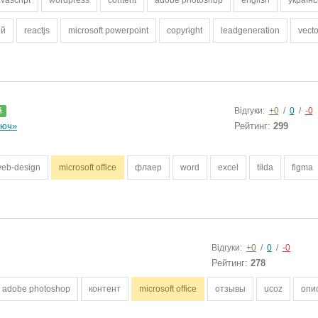
avascript
wordpress
content
adobe photoshop
english
українс
ий
reactjs
microsoft powerpoint
copyright
leadgeneration
vecto
Відгуки:
+0
/
0
/
-0
й
люч»
Рейтинг:
299
eb-design
microsoft office
флаер
word
excel
tilda
figma
Відгуки:
+0
/
0
/
-0
Рейтинг:
278
adobe photoshop
контент
microsoft office
отзывы
ucoz
опи