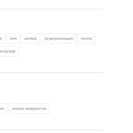
ия
revit
acrobat
3д визуализация
corona
інтер'єрів
инг
анализ конкурентов