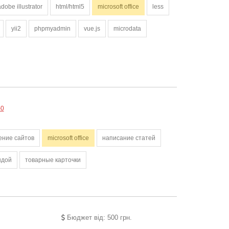
adobe illustrator
html/html5
microsoft office
less
yii2
phpmyadmin
vue.js
microdata
-0
ение сайтов
microsoft office
написание статей
ндой
товарные карточки
Бюджет від: 500 грн.