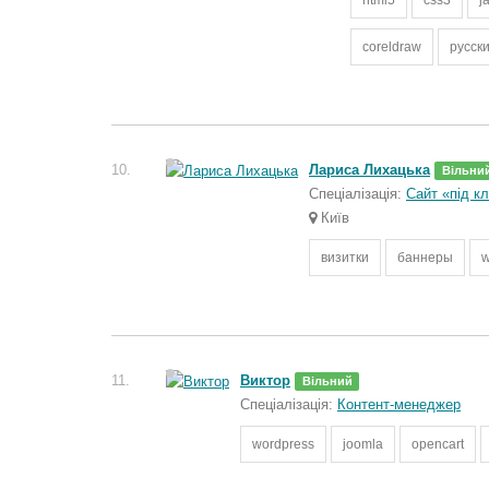
html5
css3
j
coreldraw
русск
10.
Лариса Лихацька
Вільни
Спеціалізація:
Сайт «під к
Київ
визитки
баннеры
w
11.
Виктор
Вільний
Спеціалізація:
Контент-менеджер
wordpress
joomla
opencart