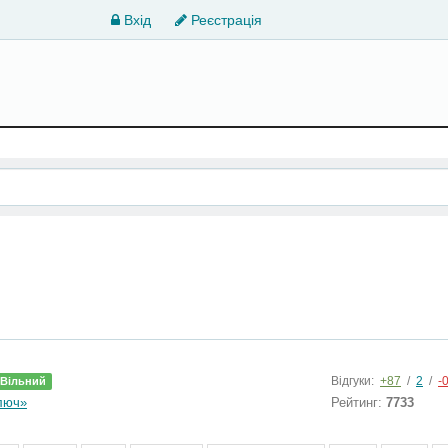
Вхід
Реєстрація
Відгуки:
+87
/
2
/
-
Вільний
ключ»
Рейтинг:
7733