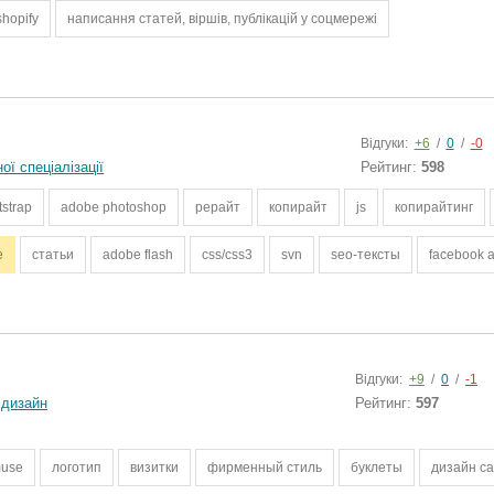
shopify
написання статей, віршів, публікацій у соцмережі
Відгуки:
+6
/
0
/
-0
ї спеціалізації
Рейтинг:
598
tstrap
adobe photoshop
рерайт
копирайт
js
копирайтинг
e
статьи
adobe flash
css/css3
svn
seo-тексты
facebook a
Відгуки:
+9
/
0
/
-1
 дизайн
Рейтинг:
597
muse
логотип
визитки
фирменный стиль
буклеты
дизайн с