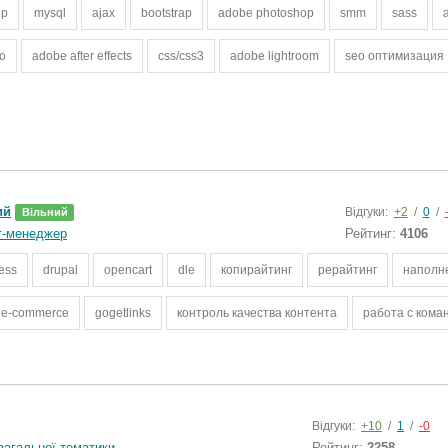
hp
mysql
ajax
bootstrap
adobe photoshop
smm
sass
o
adobe after effects
css/css3
adobe lightroom
seo оптимизация
ий
Відгуки:
+2
/
0
/
Вільний
т-менеджер
Рейтинг:
4106
ess
drupal
opencart
dle
копирайтинг
рерайтинг
наполн
e-commerce
gogetlinks
контроль качества контента
работа с кома
Відгуки:
+10
/
1
/
-0
загальної тематики
Рейтинг:
2258