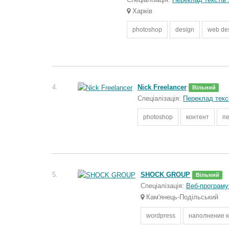
Харків
photoshop
design
web de
4.
Nick Freelancer
Вільний
Спеціалізація:
Переклад текс
photoshop
контент
п
5.
SHOCK GROUP
Вільний
Спеціалізація:
Веб-програму
Кам'янець-Подільський
wordpress
наполнение 