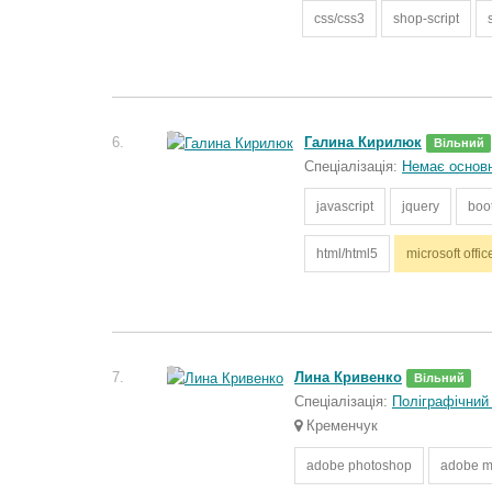
css/css3
shop-script
6.
Галина Кирилюк
Вільний
Спеціалізація:
Немає основно
javascript
jquery
boo
html/html5
microsoft offic
7.
Лина Кривенко
Вільний
Спеціалізація:
Поліграфічний
Кременчук
adobe photoshop
adobe 