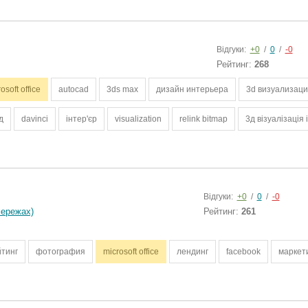
Відгуки:
+0
/
0
/
-0
Рейтинг:
268
osoft office
autocad
3ds max
дизайн интерьера
3d визуализац
д
davinci
інтер'єр
visualization
relink bitmap
3д візуалізація 
Відгуки:
+0
/
0
/
-0
мережах)
Рейтинг:
261
йтинг
фотография
microsoft office
лендинг
facebook
маркет