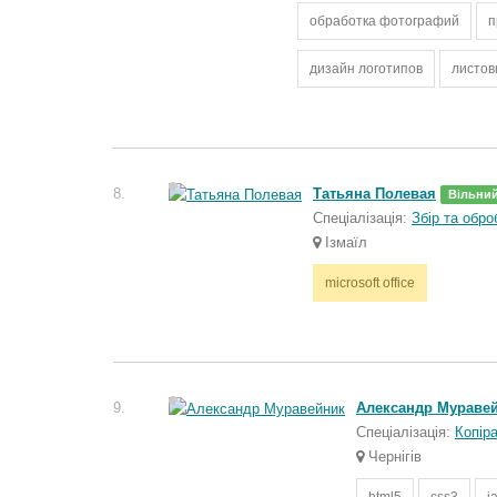
обработка фотографий
п
дизайн логотипов
листов
8.
Татьяна Полевая
Вільни
Спеціалізація:
Збір та обро
Ізмаїл
microsoft office
9.
Александр Мураве
Спеціалізація:
Копір
Чернігів