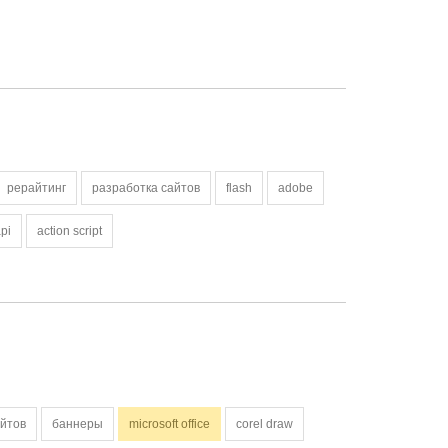
рерайтинг
разработка сайтов
flash
adobe
pi
action script
айтов
баннеры
microsoft office
corel draw