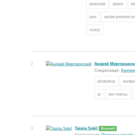
javascript
jquery
p
json
adobe premiere pr
nuxt.js
2.
Андрей Миргородск
Спеціалізація:
Контен
photoshop
wordpr
ai
seo-тексты
3.
Taisiia Sokil
Вільний
Спеціалізація:
Переклад текстів 