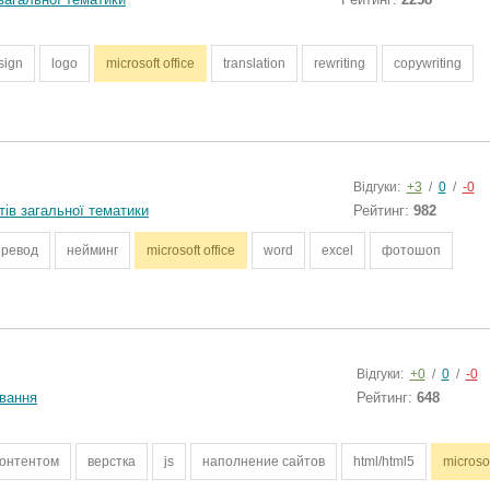
sign
logo
microsoft office
translation
rewriting
copywriting
Відгуки:
+3
/
0
/
-0
тів загальної тематики
Рейтинг:
982
еревод
нейминг
microsoft office
word
excel
фотошоп
Відгуки:
+0
/
0
/
-0
вання
Рейтинг:
648
контентом
верстка
js
наполнение сайтов
html/html5
microsof