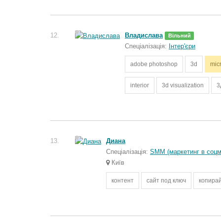
12.
Владислава
Вільний
Спеціалізація:
Інтер'єри
adobe photoshop
3d
micr
interior
3d visualization
3
13.
Диана
Спеціалізація:
SMM (маркетинг в соц
Київ
контент
сайт под ключ
копира