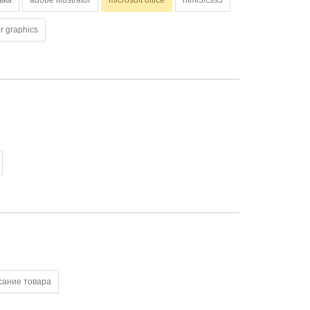
ька
adobe illustrator
microsoft office
html5/css3
r graphics
сание товара