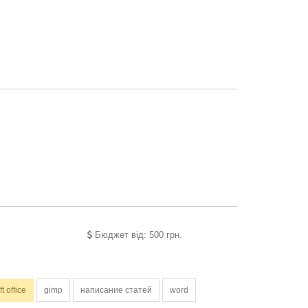
Бюджет від: 500 грн.
t office
gimp
написание статей
word