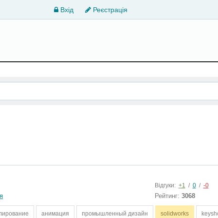
Вхід
Реєстрація
Відгуки:
+1
/
0
/
-0
я
Рейтинг:
3068
лирование
анимация
промышленный дизайн
solidworks
keysh