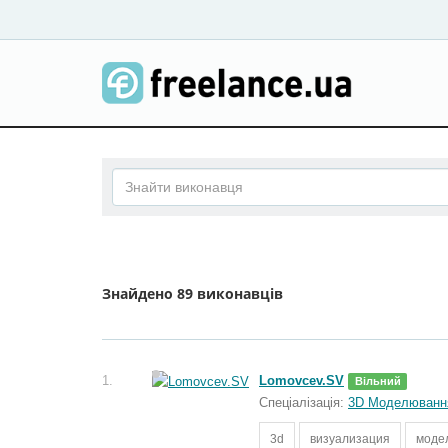
Знайдено
89 виконавців
1.
Lomovcev.SV
Вільний
Спеціалізація:
3D Моделюванн
3d
визуализация
моде