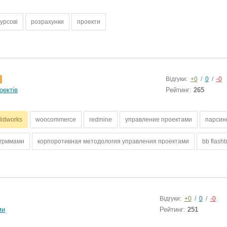
курсові
розрахунки
проекти
Відгуки:
+0
/
0
/
-0
оектів
Рейтинг:
265
lidworks
woocommerce
redmine
управление проектами
парсин
огрммами
корпоротивная методология управления проектами
bb flash
Відгуки:
+0
/
0
/
-0
ми
Рейтинг:
251