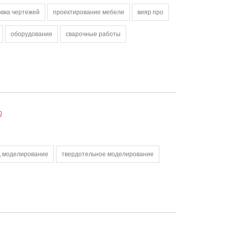
вка чертежей
проектирование мебели
вияр про
оборудование
сварочные работы
0
д моделирование
твердотельное моделирование