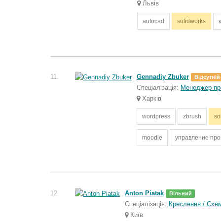
Львів
autocad
solidworks
11.
Gennadiy Zbuker
Відсутній
Спеціалізація:
Менеджер пр
Харків
wordpress
zbrush
so
moodle
управление пр
12.
Anton Piatak
Вільний
Спеціалізація:
Креслення / Схе
Київ