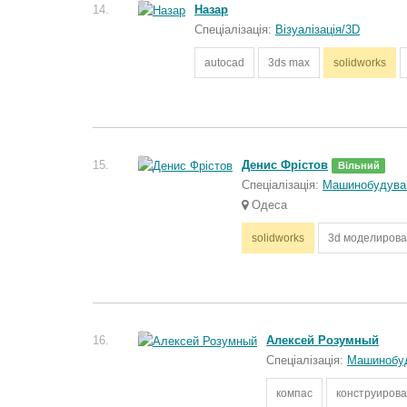
14.
Назар
Спеціалізація:
Візуалізація/3D
autocad
3ds max
solidworks
15.
Денис Фрістов
Вільний
Спеціалізація:
Машинобудува
Одеса
solidworks
3d моделиров
16.
Алексей Розумный
Спеціалізація:
Машинобу
компас
конструиров