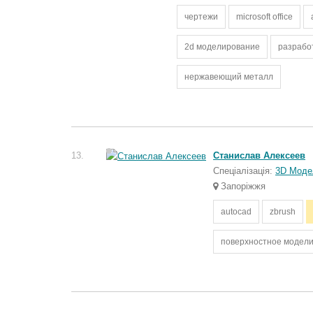
чертежи
microsoft office
2d моделирование
разрабо
нержавеющий металл
13.
Станислав Алексеев
Спеціалізація:
3D Моде
Запоріжжя
autocad
zbrush
поверхностное модел