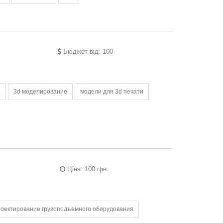
Бюджет від: 100
е
3d моделирование
модели для 3d печати
Ціна: 100 грн.
роектирование грузоподъемного оборудования