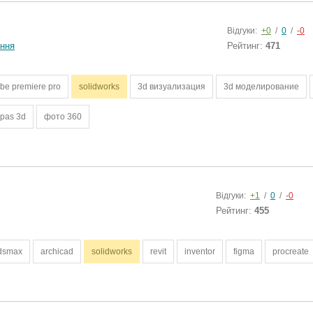
Відгуки:
+0
/
0
/
-0
ння
Рейтинг:
471
be premiere pro
solidworks
3d визуализация
3d моделирование
pas 3d
фото 360
Відгуки:
+1
/
0
/
-0
Рейтинг:
455
dsmax
archicad
solidworks
revit
inventor
figma
procreate