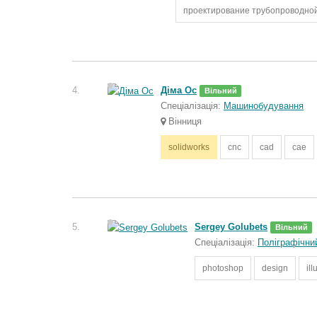
проектирование трубопроводно
4.
Діма Ос
Вільний
Спеціалізація:
Машинобудування
Вінниця
solidworks
cnc
cad
cae
5.
Sergey Golubets
Вільний
Спеціалізація:
Поліграфічни
photoshop
design
ill