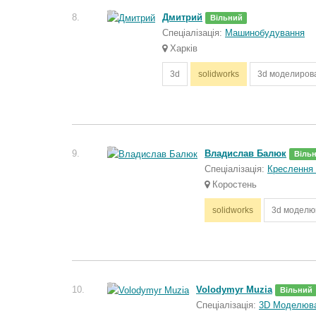
8.
Дмитрий
Вільний
Спеціалізація:
Машинобудування
Харків
3d
solidworks
3d моделиров
9.
Владислав Балюк
Віль
Спеціалізація:
Креслення 
Коростень
solidworks
3d моделю
10.
Volodymyr Muzia
Вільний
Спеціалізація:
3D Моделюв