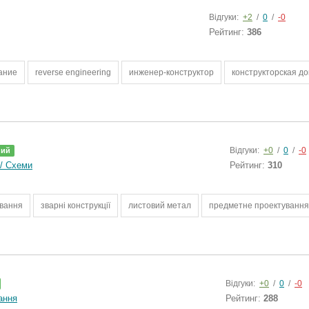
Відгуки:
+2
/
0
/
-0
Рейтинг:
386
ание
reverse engineering
инженер-конструктор
конструкторская д
Відгуки:
+0
/
0
/
-0
ний
/ Схеми
Рейтинг:
310
вання
зварні конструкції
листовий метал
предметне проектування
Відгуки:
+0
/
0
/
-0
ання
Рейтинг:
288