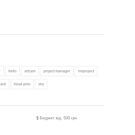
г
trello
artcam
project manager
msproject
back
head pmo
чпу
Бюджет від: 500 грн.