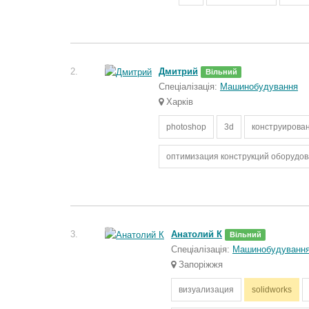
2.
Дмитрий
Вільний
Спеціалізація:
Машинобудування
Харків
photoshop
3d
конструирова
оптимизация конструкций оборудо
3.
Анатолий К
Вільний
Спеціалізація:
Машинобудуванн
Запоріжжя
визуализация
solidworks