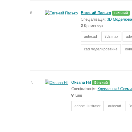
6.
Евгений Пасько
Вільний
Спеціалізація:
3D Моделюва
Кременчук
autocad
3ds max
ado
cad моделирование
kom
7.
Oksana Hil
Вільний
Спеціалізація:
Креслення / Схеми
Київ
adobe illustrator
autocad
3