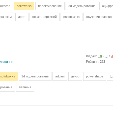
autocad
solidworks
проектирование
3d моделирование
оцифро
тка схем
лофт
печать чертежей
распечатка
обучение autocad
Відгуки:
+0
/
0
/
-
лювання
Рейтинг:
223
solidworks
3d моделирование
artcam
декор
powershape
3
ирование
лепнина