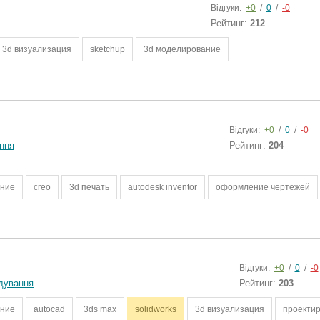
Відгуки:
+0
/
0
/
-0
Рейтинг:
212
3d визуализация
sketchup
3d моделирование
Відгуки:
+0
/
0
/
-0
ння
Рейтинг:
204
ание
creo
3d печать
autodesk inventor
оформление чертежей
Відгуки:
+0
/
0
/
-0
дування
Рейтинг:
203
ание
autocad
3ds max
solidworks
3d визуализация
проекти