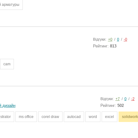
й арматуры
Відгуки:
+0
/
0
/
-0
Рейтинг:
813
cam
Відгуки:
+7
/
0
/
-2
й дизайн
Рейтинг:
502
ustrator
ms office
corel draw
autocad
word
excel
solidwor