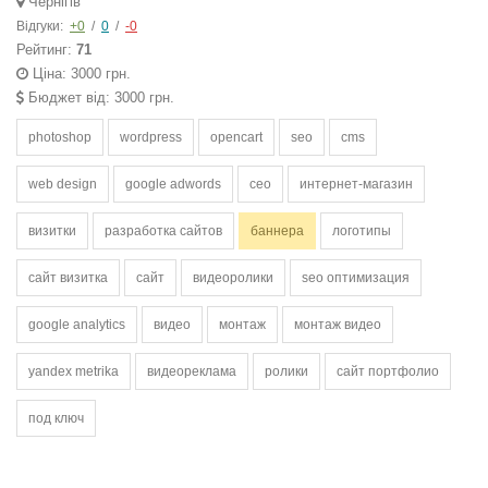
Чернігів
Відгуки:
+0
/
0
/
-0
Рейтинг:
71
Ціна: 3000 грн.
Бюджет від: 3000 грн.
photoshop
wordpress
opencart
seo
cms
web design
google adwords
сео
интернет-магазин
визитки
разработка сайтов
баннера
логотипы
сайт визитка
сайт
видеоролики
seo оптимизация
google analytics
видео
монтаж
монтаж видео
yandex metrika
видеореклама
ролики
сайт портфолио
под ключ