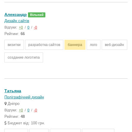
Александр
Вільний
Дизайн сайтів
Відгуки:
+0
/
0
/
-0
Рейтинг:
66
визитки
разработка сайтов
баннера
лого
веб-дизайн
создание логотипа
Татьяна
Поліграфічний дизайн
Дніпро
Відгуки:
+0
/
0
/
-0
Рейтинг:
48
Бюджет від: 100 грн.