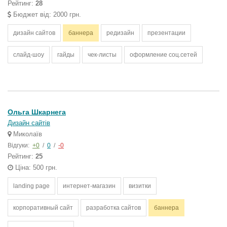
Рейтинг:
28
Бюджет від: 2000 грн.
дизайн сайтов
баннера
редизайн
презентации
слайд-шоу
гайды
чек-листы
оформление соц.сетей
Ольга Шкарнега
Дизайн сайтів
Миколаїв
Відгуки:
+0
/
0
/
-0
Рейтинг:
25
Ціна: 500 грн.
landing page
интернет-магазин
визитки
корпоративный сайт
разработка сайтов
баннера