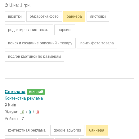
Ціна: 1 грн.
визитки
обработка фото
баннера
листовки
редактирование текста
парсинг
поиск и создание описаний к товару
поиск фото товара
подгон картинок по размерам
Светлана
Вільний
Контекстна реклама
Київ
Відгуки:
+0
/
0
/
-0
Рейтинг:
7
контекстная реклама
google adwords
баннера