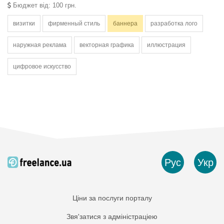
Бюджет від: 100 грн.
визитки
фирменный стиль
баннера
разработка лого
наружная реклама
векторная графика
иллюстрация
цифровое искусство
Рус
Укр
Ціни за послуги порталу
Звя'затися з адміністраціею