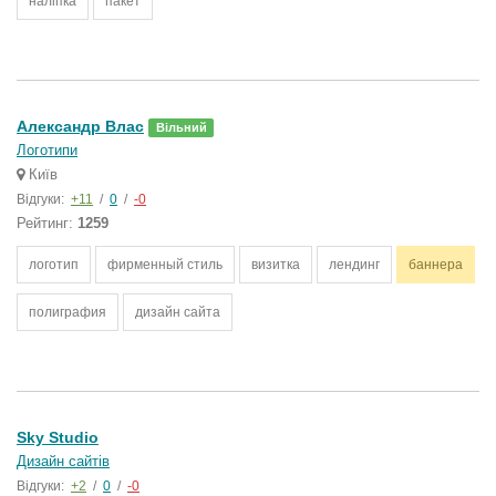
наліпка
пакет
Александр Влас
Вільний
Логотипи
Київ
Відгуки:
+11
/
0
/
-0
Рейтинг:
1259
логотип
фирменный стиль
визитка
лендинг
баннера
полиграфия
дизайн сайта
Sky Studio
Дизайн сайтів
Відгуки:
+2
/
0
/
-0