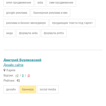
smm продвижение
aida
смм продвижение
google реклама
баннерная реклама в кмс
реклама в бизнес менеджере
продающие текста под таргет
аида
формула aida
формула pmhs
Дмитрий Буряковский
Дизайн сайтів
Харків
Відгуки:
+0
/
0
/
-0
Рейтинг:
41
дизайн
баннера
social media