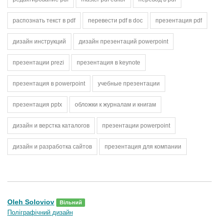
распознать текст в pdf
перевести pdf в doc
презентация pdf
дизайн инструкций
дизайн презентаций powerpoint
презентации prezi
презентация в keynote
презентация в powerpoint
учебные презентации
презентация pptx
обложки к журналам и книгам
дизайн и верстка каталогов
презентации powerpoint
дизайн и разработка сайтов
презентация для компании
Oleh Soloviov
Вільний
Поліграфічний дизайн