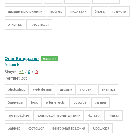
дизайн приложений
воблер
индизайн
бирка
грамота
открітка
пресс волл
Олег Кондратюк
Вільний
Анімація
Відгуки:
+2
/
0
/
-0
Рейтинг:
385
photoshop
web design
дизайн
логотип
визитки
баннеры
logo
after effects
logotype
banner
полиграфия
полиграфический дизайн
флаер
плакат
баннер
фотошоп
векторная графика
брошюра