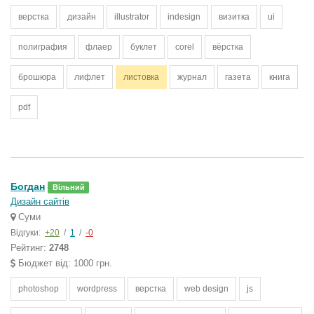
верстка
дизайн
illustrator
indesign
визитка
ui
полиграфия
флаер
буклет
corel
вёрстка
брошюра
лифлет
листовка
журнал
газета
книга
pdf
Богдан
Вільний
Дизайн сайтів
Суми
Відгуки:
+20
/
1
/
-0
Рейтинг:
2748
Бюджет від: 1000 грн.
photoshop
wordpress
верстка
web design
js