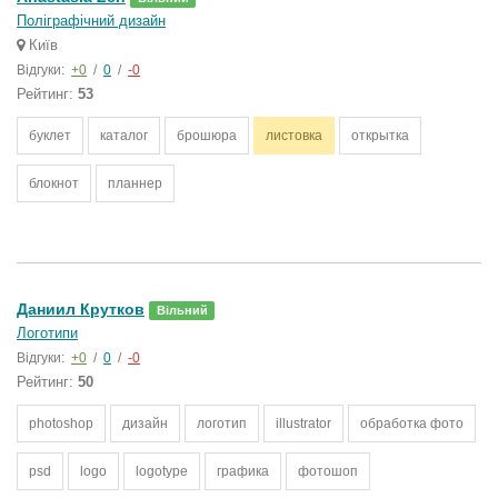
Поліграфічний дизайн
Київ
Відгуки:
+0
/
0
/
-0
Рейтинг:
53
буклет
каталог
брошюра
листовка
открытка
блокнот
планнер
Даниил Крутков
Вільний
Логотипи
Відгуки:
+0
/
0
/
-0
Рейтинг:
50
photoshop
дизайн
логотип
illustrator
обработка фото
psd
logo
logotype
графика
фотошоп