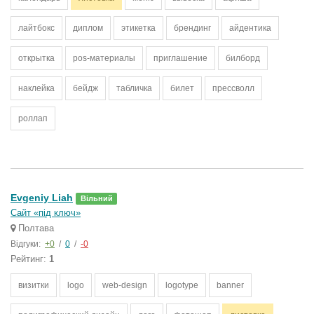
лайтбокс
диплом
этикетка
брендинг
айдентика
открытка
pos-материалы
приглашение
билборд
наклейка
бейдж
табличка
билет
прессволл
роллап
Evgeniy Liah
Вільний
Сайт «під ключ»
Полтава
Відгуки:
+0
/
0
/
-0
Рейтинг:
1
визитки
logo
web-design
logotype
banner