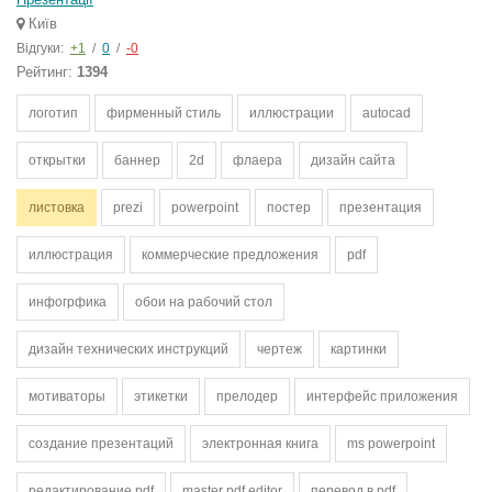
Київ
Відгуки:
+1
/
0
/
-0
Рейтинг:
1394
логотип
фирменный стиль
иллюстрации
autocad
открытки
баннер
2d
флаера
дизайн сайта
листовка
prezi
powerpoint
постер
презентация
иллюстрация
коммерческие предложения
pdf
инфогрфика
обои на рабочий стол
дизайн технических инструкций
чертеж
картинки
мотиваторы
этикетки
прелодер
интерфейс приложения
создание презентаций
электронная книга
ms powerpoint
редактирование pdf
master pdf editor
перевод в pdf