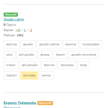
Вільний
Дизайн сайтів
Одеса
Відгуки:
+40
/
1
/
-2
Рейтинг:
2461
верстка
дизайн
дизайн сайтов
визитка
полиграфия
ui/ux
веб дизайн
флаер
буклет
дизайн логотипов
плакат
веб-дизайн
вёрстка
брошюра
борд
лифлет
листовка
хенгер
Evgeniy Toktarenko
Відсутній
Презентації