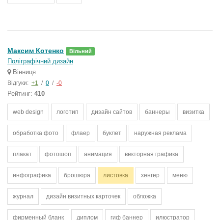
Максим Котенко
Вільний
Поліграфічний дизайн
Вінниця
Відгуки:
+1
/
0
/
-0
Рейтинг:
410
web design
логотип
дизайн сайтов
баннеры
визитка
обработка фото
флаер
буклет
наружная реклама
плакат
фотошоп
анимация
векторная графика
инфографика
брошюра
листовка
хенгер
меню
журнал
дизайн визитных карточек
обложка
фирменный бланк
диплом
гиф баннер
илюстратор