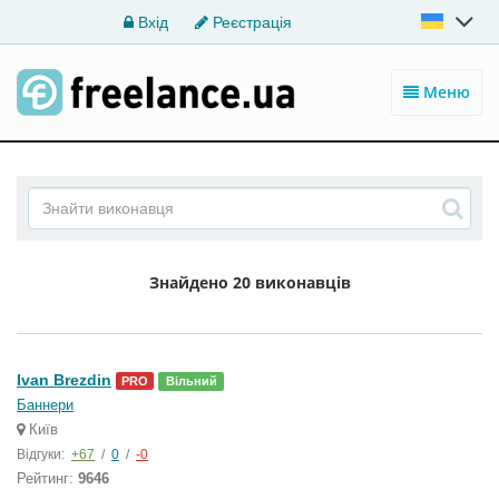
Вхід
Реєстрація
Меню
Знайдено
20 виконавців
Ivan Brezdin
PRO
Вільний
Баннери
Київ
Відгуки:
+67
/
0
/
-0
Рейтинг:
9646