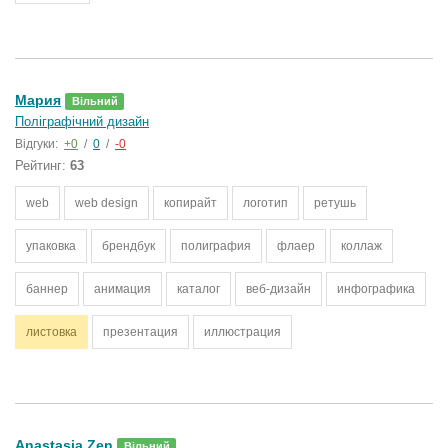
Мария
Вільний
Поліграфічний дизайн
Відгуки:
+0
/
0
/
-0
Рейтинг:
63
web
web design
копирайт
логотип
ретушь
упаковка
брендбук
полиграфия
флаер
коллаж
баннер
анимация
каталог
веб-дизайн
инфографика
листовка
презентация
иллюстрация
Anastasia Zen
Вільний