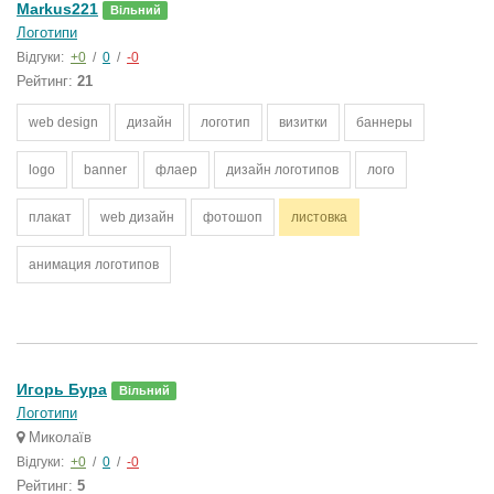
Markus221
Вільний
Логотипи
Відгуки:
+0
/
0
/
-0
Рейтинг:
21
web design
дизайн
логотип
визитки
баннеры
logo
banner
флаер
дизайн логотипов
лого
плакат
web дизайн
фотошоп
листовка
анимация логотипов
Игорь Бура
Вільний
Логотипи
Миколаїв
Відгуки:
+0
/
0
/
-0
Рейтинг:
5