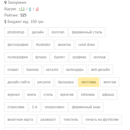
Запоріжжя
Відгуки:
+13
/
0
/
-0
Рейтинг:
525
Бюджет від: 150 грн.
photoshop
дизайн
логотип
фирменный стиль
фотография
illustrator
визитка
corel draw
полиграфия
флаер
буклет
графика
коллаж
плакат
баннер
каталог
календарь
веб-дизайн
дизайн сайта
рисунок
брошюра
листовка
монтаж
журнал
книга
стиль
креатив
обложка
афиша
отрисовка
2-d
оперативно
фирменный знак
визитная карта
разворот
текстиль
печать на футболке