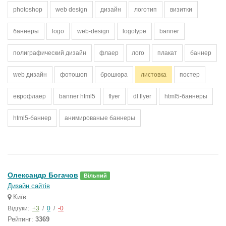
photoshop
web design
дизайн
логотип
визитки
баннеры
logo
web-design
logotype
banner
полиграфический дизайн
флаер
лого
плакат
баннер
web дизайн
фотошоп
брошюра
листовка
постер
еврофлаер
banner html5
flyer
dl flyer
html5-баннеры
html5-баннер
анимированые баннеры
Олександр Богачов
Вільний
Дизайн сайтів
Київ
Відгуки:
+3
/
0
/
-0
Рейтинг:
3369