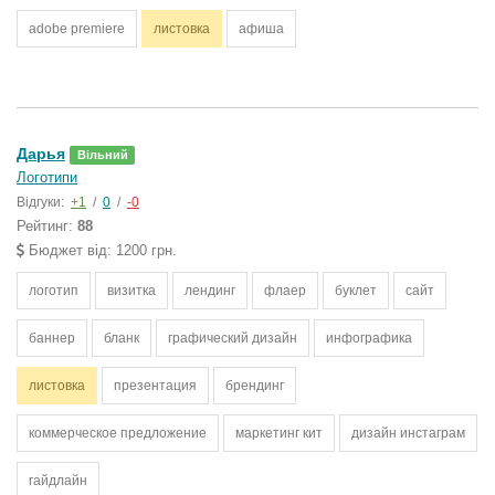
adobe premiere
листовка
афиша
Дарья
Вільний
Логотипи
Відгуки:
+1
/
0
/
-0
Рейтинг:
88
Бюджет від: 1200 грн.
логотип
визитка
лендинг
флаер
буклет
сайт
баннер
бланк
графический дизайн
инфографика
листовка
презентация
брендинг
коммерческое предложение
маркетинг кит
дизайн инстаграм
гайдлайн