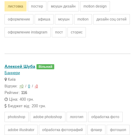
листовка
постер
моушн дизайн
motion design
оформление
афиша
моушн
motion
дизайн соц сетей
оформление instagram
пост
сторис
Алексей Шуба
Вільний
Баннери
Київ
Відгуки:
+0
/
0
/
-0
Рейтинг:
116
Ціна: 400 грн.
Бюджет від: 200 грн.
photoshop
adobe photoshop
логотип
обработка фото
adobe illustrator
обработка фотографий
флаер
фотошоп