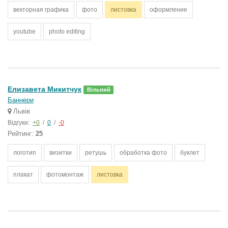
векторная графика
фото
листовка
оформление
youtube
photo editing
Елизавета Микитчук
Вільний
Баннери
Львів
Відгуки:
+0
/
0
/
-0
Рейтинг:
25
логотип
визитки
ретушь
обработка фото
буклет
плакат
фотомонтаж
листовка