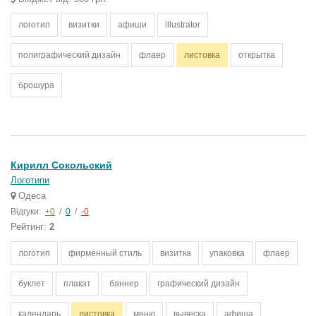
логотип
визитки
афиши
illustrator
полиграфический дизайн
флаер
листовка
открытка
брошура
Кирилл Сокольский
Логотипи
Одеса
Відгуки:
+0
/
0
/
-0
Рейтинг:
2
логотип
фирменный стиль
визитка
упаковка
флаер
буклет
плакат
баннер
графический дизайн
календарь
листовка
меню
вывеска
афиша