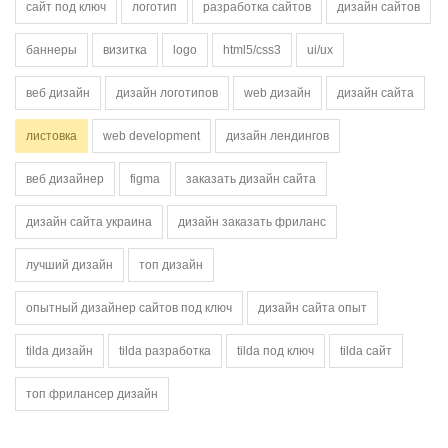
сайт под ключ
логотип
разработка сайтов
дизайн сайтов
баннеры
визитка
logo
html5/css3
ui/ux
веб дизайн
дизайн логотипов
web дизайн
дизайн сайта
листовка
web development
дизайн лендингов
веб дизайнер
figma
заказать дизайн сайта
дизайн сайта украина
дизайн заказать фриланс
лучший дизайн
топ дизайн
опытный дизайнер сайтов под ключ
дизайн сайта опыт
tilda дизайн
tilda разработка
tilda под ключ
tilda сайт
топ фрилансер дизайн