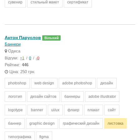
сувенир
стильный макет
сертификат
Антон Паруслов
Вільний
Баннери
Одеса
Відгуки:
+1
/
0
/
-0
Рейтинг:
446
Ціна: 250 грн.
photoshop
web design
adobe photoshop
дизайн
логотип
дизайн сайтов
баннеры
adobe illustrator
logotype
banner
ui/ux
флаер
плакат
сайт
баннер
graphic design
графический дизайн
листовка
типографика
figma