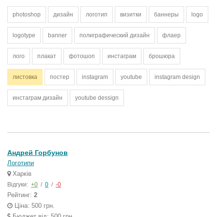
photoshop
дизайн
логотип
визитки
баннеры
logo
logotype
banner
полиграфический дизайн
флаер
лого
плакат
фотошоп
инстаграм
брошюра
листовка
постер
instagram
youtube
instagram design
инстаграм дизайн
youtube dessign
Андрей Горбунов
Логотипи
Харків
Відгуки:
+0
/
0
/
-0
Рейтинг:
2
Ціна: 500 грн.
Бюджет від: 500 грн.