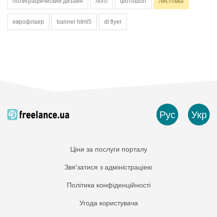
полиграфический дизайн
лого
фотошоп
листовка
еврофлаер
banner html5
dl flyer
Рус
Укр
Ціни за послуги порталу
Звя'затися з адміністраціею
Політика конфіденційності
Угода користувача