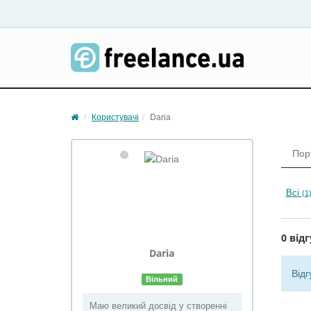
Користувачі
Daria
Пор
Всі
(1
0 відг
Daria
Відг
Вільний
Маю великий досвід у створенні