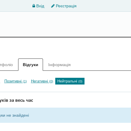
Вхід
Реєстрація
тфоліо
Відгуки
Інформація
Позитивні
Негативні
Нейтральні
)
(1)
(0)
(0)
уків за весь час
уки не знайдені