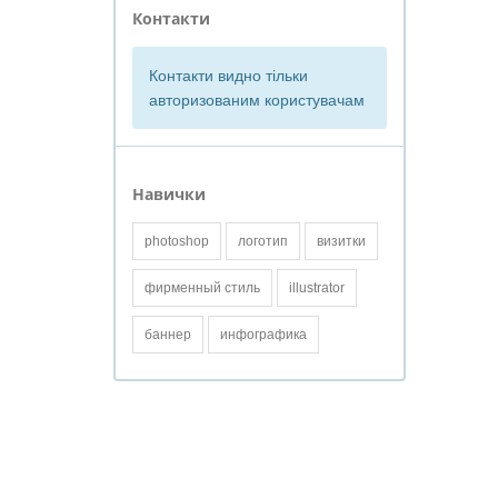
Контакти
Контакти видно тільки
авторизованим користувачам
Навички
photoshop
логотип
визитки
фирменный стиль
illustrator
баннер
инфографика