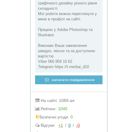
графічного дизайну різного рівня
складності.
Мої роботи можна переглянути у
мене в профілі на сайті.
Працюю у Adobe Photoshop та
Illustrator.
Виконаю Ваше замовлення
швидко, якісно та за доступною
вартістю.
Viber 066 959 10 62
Telegram https://t.me/bai_d10
написати повідомлення
На сайті: 1089-ая
Рейтинг:
1045
Безпечні угоди:
0
Відгуки:
+1
/
0
/
-0