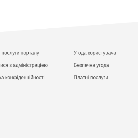
а послуги порталу
Угода користувача
тися з адміністраціею
Безпечна угода
ка конфіденційності
Платнi послуги