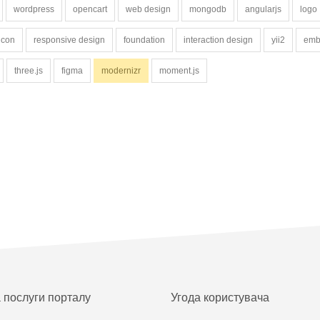
wordpress
opencart
web design
mongodb
angularjs
logo
lcon
responsive design
foundation
interaction design
yii2
emb
three.js
figma
modernizr
moment.js
а послуги порталу
Угода користувача