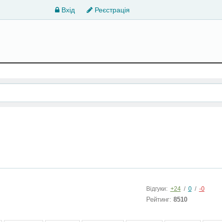
Вхід
Реєстрація
Відгуки:
+24
/
0
/
-0
Рейтинг:
8510