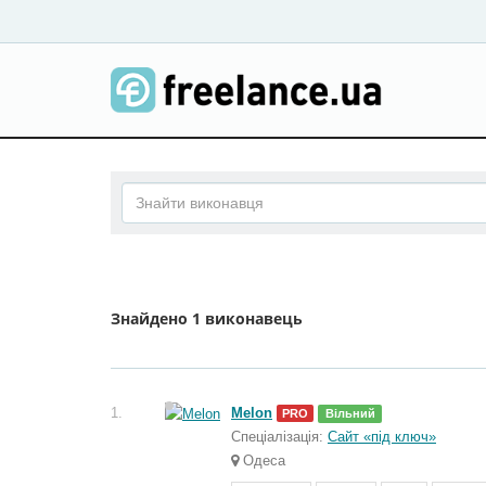
Знайдено
1 виконавець
1.
Melon
PRO
Вільний
Спеціалізація:
Сайт «під ключ»
Одеса