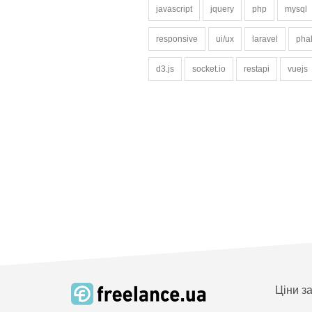
javascript
jquery
php
mysql
responsive
ui/ux
laravel
pha
d3.js
socket.io
restapi
vuejs
Ціни з