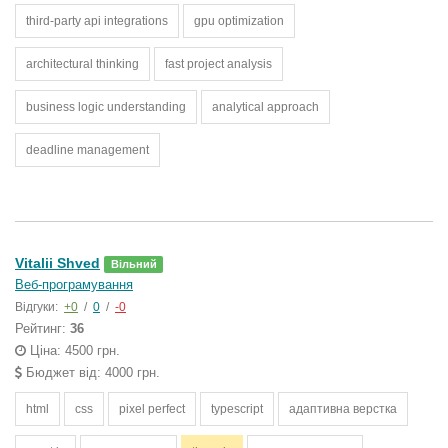
third-party api integrations
gpu optimization
architectural thinking
fast project analysis
business logic understanding
analytical approach
deadline management
Vitalii Shved
Вільний
Веб-програмування
Відгуки:
+0
/
0
/
-0
Рейтинг:
36
Ціна: 4500 грн.
Бюджет від: 4000 грн.
html
css
pixel perfect
typescript
адаптивна верстка