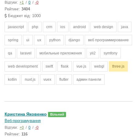
Відгуки:
+1
/
0
/
-0
Рейтинг:
3404
Бюджет від: 1000
javascript
php
crm
ios
android
web design
java
spring
ui
ux
python
django
веб программирование
qa
laravel
мобильные приложения
yii2
symfony
web development
swift
flask
vue.js
webgl
three.js
kotlin
nuxt.js
vuex
flutter
админ панели
Кристина Яковенко
Вільний
Веб-програмування
Відгуки:
+0
/
0
/
-0
Рейтинг:
116