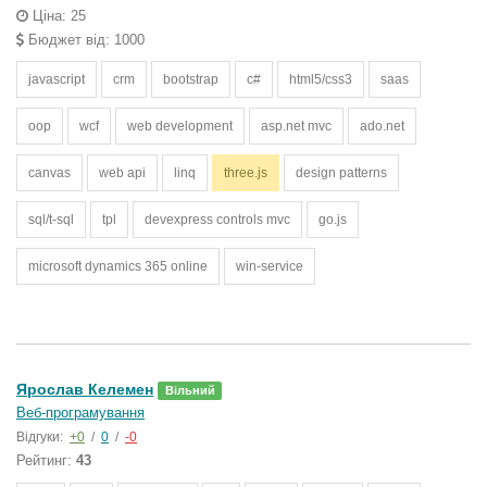
Ціна: 25
Бюджет від: 1000
javascript
crm
bootstrap
c#
html5/css3
saas
oop
wcf
web development
asp.net mvc
ado.net
canvas
web api
linq
three.js
design patterns
sql/t-sql
tpl
devexpress controls mvc
go.js
microsoft dynamics 365 online
win-service
Ярослав Келемен
Вільний
Веб-програмування
Відгуки:
+0
/
0
/
-0
Рейтинг:
43