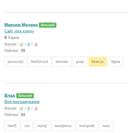
Максим Милкин
Вільний
Сайт «під ключ»
Харків
Відгуки:
+0
/
0
/
-0
Рейтинг:
59
javascript
html5/css3
blender
gsap
three.js
figma
Влад
Вільний
Веб-програмування
Відгуки:
+0
/
0
/
-0
Рейтинг:
54
html5
css
mysql
wordpress
mongodb
sass