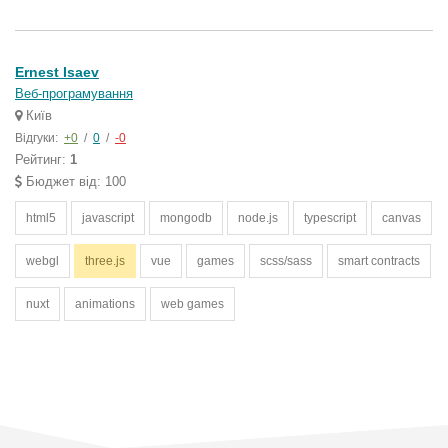
Ernest Isaev
Веб-програмування
Київ
Відгуки:
+0
/
0
/
-0
Рейтинг:
1
Бюджет від: 100
html5
javascript
mongodb
node.js
typescript
canvas
webgl
three.js
vue
games
scss/sass
smart contracts
nuxt
animations
web games