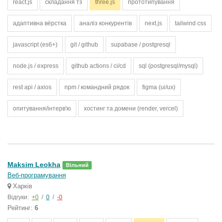
react.js
складання тз
three.js
прототипування
адаптивна вёрстка
аналіз конкурентів
next.js
tailwind css
javascript (es6+)
git / github
supabase / postgresql
node.js / express
github actions / ci/cd
sql (postgresql/mysql)
rest api / axios
npm / командний рядок
figma (ui/ux)
опитування/інтерв'ю
хостинг та домени (render, vercel)
Maksim Leokha
Вільний
Веб-програмування
Харків
Відгуки:
+0
/
0
/
-0
Рейтинг:
6