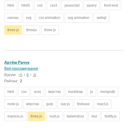
html
html5
css
css3
javascript
jquery
front-end
canvas
svg
css animation
svg animation
webgl
three.js
threejs
three js
Артём Рачук
Веб-програмування
Відгуки:
+0
/
0
/
-0
Рейтинг:
2
html
css
scss
верстка
bootstrap
js
mongodb
node.js
вёрстка
gulp
vue.js
firebase
react.js
express.js
three.js
nuxt.js
tailwindcss
mui
fastify.js