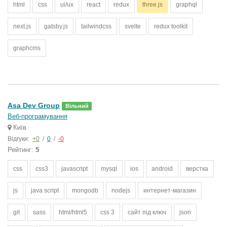
html
css
ui/ux
react
redux
three.js
graphql
next.js
gatsby.js
tailwindcss
svelte
redux toolkit
graphcms
Asa Dev Group
Вільний
Веб-програмування
Київ
Відгуки:
+0
/
0
/
-0
Рейтинг:
5
css
css3
javascript
mysql
ios
android
верстка
js
java script
mongodb
nodejs
интернет-магазин
git
sass
html/html5
css 3
сайт під ключ
json