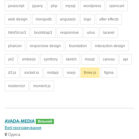
javascript
jquery
php
mysql
wordpress
opencart
web design
mongodb
angularjs
logo
after effects
html5/css3
bootstrap3
responsive
ui/ux
laravel
phalcon
responsive design
foundation
interaction design
yii2
emberjs
symfony
sketch
mssql
canvas
api
d3.js
socket.io
restapi
vuejs
three.js
figma
modernizr
moment.js
AVADA-MEDIA
Вільний
Веб-програмування
Одеса