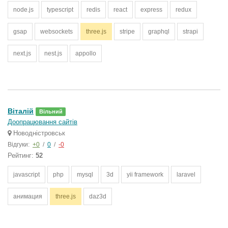
node.js
typescript
redis
react
express
redux
gsap
websockets
three.js
stripe
graphql
strapi
next.js
nest.js
appollo
Віталій
Вільний
Доопрацювання сайтів
Новодністровськ
Відгуки:
+0
/
0
/
-0
Рейтинг:
52
javascript
php
mysql
3d
yii framework
laravel
анимация
three.js
daz3d