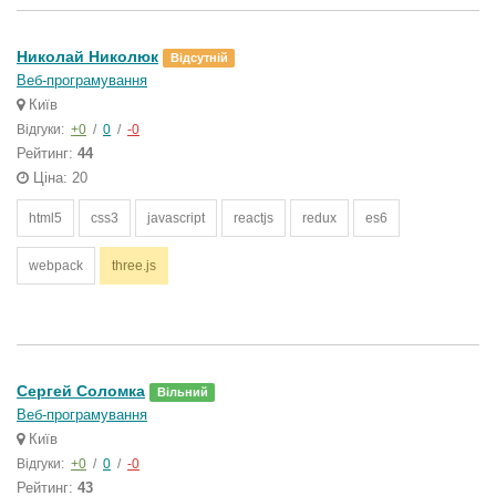
Николай Николюк
Відсутній
Веб-програмування
Київ
Відгуки:
+0
/
0
/
-0
Рейтинг:
44
Ціна: 20
html5
css3
javascript
reactjs
redux
es6
webpack
three.js
Сергей Соломка
Вільний
Веб-програмування
Київ
Відгуки:
+0
/
0
/
-0
Рейтинг:
43