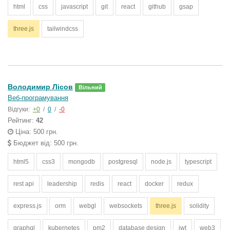
html
css
javascript
git
react
github
gsap
three.js
tailwindcss
Володимир Лісов
Вільний
Веб-програмування
Відгуки:
+0
/
0
/
-0
Рейтинг:
42
Ціна: 500 грн.
Бюджет від: 500 грн.
html5
css3
mongodb
postgresql
node.js
typescript
rest api
leadership
redis
react
docker
redux
express.js
orm
webgl
websockets
three.js
solidity
graphql
kubernetes
pm2
database design
jwt
web3