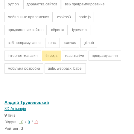
python
доработка сайтов
веб программирование
мобильные приложения
css/css3
node.js
продвижение сайтов
вёрстка
typescript
веб програмування
react
canvas
github
інтернет-магазин
three.js
react native
програмування
мобільна розробка
gulp, webpack, babel
Андрій Трушевський
3D Анімація
Київ
Відгуки:
+0
/
0
/
-0
Рейтинг:
3