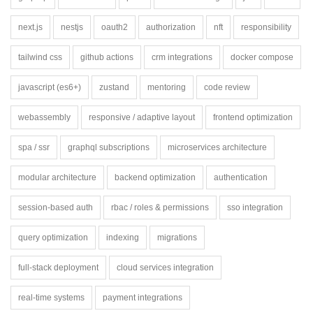
next.js
nestjs
oauth2
authorization
nft
responsibility
tailwind css
github actions
crm integrations
docker compose
javascript (es6+)
zustand
mentoring
code review
webassembly
responsive / adaptive layout
frontend optimization
spa / ssr
graphql subscriptions
microservices architecture
modular architecture
backend optimization
authentication
session-based auth
rbac / roles & permissions
sso integration
query optimization
indexing
migrations
full-stack deployment
cloud services integration
real-time systems
payment integrations