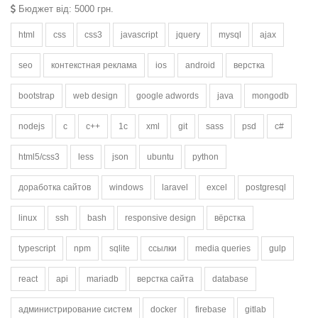
Бюджет від: 5000 грн.
html
css
css3
javascript
jquery
mysql
ajax
seo
контекстная реклама
ios
android
верстка
bootstrap
web design
google adwords
java
mongodb
nodejs
c
c++
1c
xml
git
sass
psd
c#
html5/css3
less
json
ubuntu
python
доработка сайтов
windows
laravel
excel
postgresql
linux
ssh
bash
responsive design
вёрстка
typescript
npm
sqlite
ссылки
media queries
gulp
react
api
mariadb
верстка сайта
database
администрирование систем
docker
firebase
gitlab