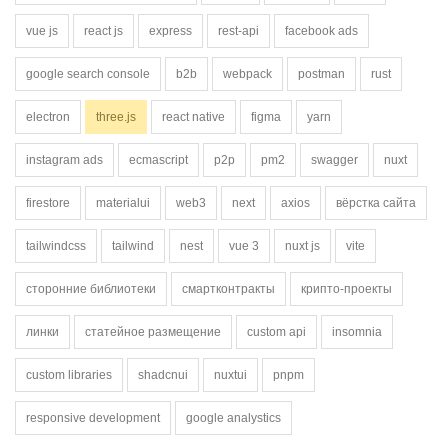
vue js
react js
express
rest-api
facebook ads
google search console
b2b
webpack
postman
rust
electron
three.js
react native
figma
yarn
instagram ads
ecmascript
p2p
pm2
swagger
nuxt
firestore
materialui
web3
next
axios
вёрстка сайта
tailwindcss
tailwind
nest
vue 3
nuxt js
vite
сторонние библиотеки
смартконтракты
крипто-проекты
линки
статейное размещение
custom api
insomnia
custom libraries
shadcnui
nuxtui
pnpm
responsive development
google analystics