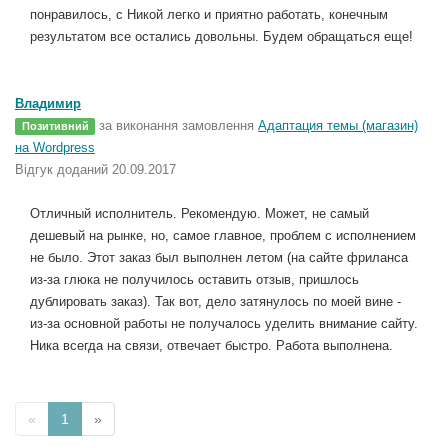
понравилось, с Никой легко и приятно работать, конечным
результатом все остались довольны. Будем обращаться еще!
Владимир
за виконання замовлення
Адаптация темы (магазин)
Позитивний
на Wordpress
Відгук доданий 20.09.2017
Отличный исполнитель. Рекомендую. Может, не самый
дешевый на рынке, но, самое главное, проблем с исполнением
не было. Этот заказ был выполнен летом (на сайте фриланса
из-за глюка не получилось оставить отзыв, пришлось
дублировать заказ). Так вот, дело затянулось по моей вине -
из-за основной работы не получалось уделить внимание сайту.
Ника всегда на связи, отвечает быстро. Работа выполнена.
«
1
»