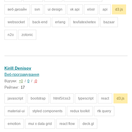
веб-дизайн
svn
ui design
vk api
elixir
api
d3.js
websocket
back-end
erlang
tex/latex/xetex
bazaar
n2o
zotonic
Kirill Denisov
Веб-програмування
Відгуки:
+0
/
0
/
-0
Рейтинг:
17
javascript
bootstrap
html5/css3
typescript
react
d3.js
material-ui
styled components
redux toolkit
rtk query
emotion
mui x data grid
react flow
deck.gl