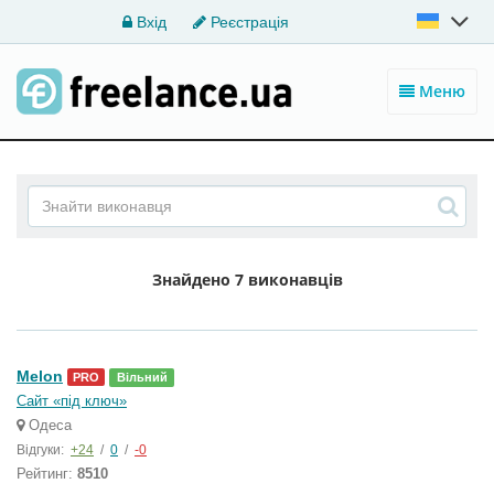
Вхід
Реєстрація
Меню
Знайдено
7 виконавців
Melon
PRO
Вільний
Сайт «під ключ»
Одеса
Відгуки:
+24
/
0
/
-0
Рейтинг:
8510