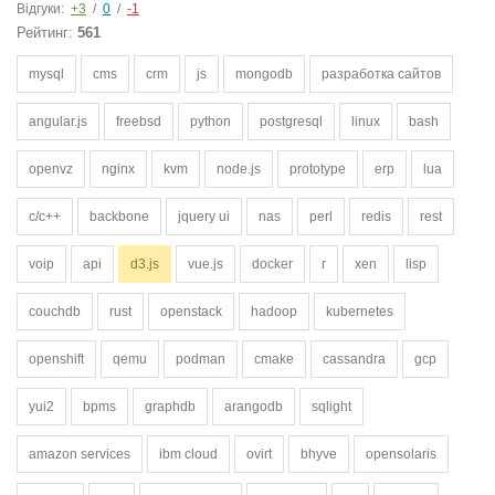
Відгуки:
+3
/
0
/
-1
Рейтинг:
561
mysql
cms
crm
js
mongodb
разработка сайтов
angular.js
freebsd
python
postgresql
linux
bash
openvz
nginx
kvm
node.js
prototype
erp
lua
c/c++
backbone
jquery ui
nas
perl
redis
rest
voip
api
d3.js
vue.js
docker
r
xen
lisp
couchdb
rust
openstack
hadoop
kubernetes
openshift
qemu
podman
cmake
cassandra
gcp
yui2
bpms
graphdb
arangodb
sqlight
amazon services
ibm cloud
ovirt
bhyve
opensolaris