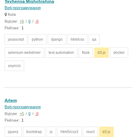
Yevheniia Mishchishina
Веб-програмування
Київ
Відгуки:
+0
/
0
/
-0
Рейтинг:
1
javascript
python
django
html/css
qa
selenium webdriver
test automation
flask
d3.js
docker
asyncio
Artem
Веб-програмування
Відгуки:
+0
/
0
/
-0
Рейтинг:
1
jquery
bootstrap
js
html5/css3
react
d3.js