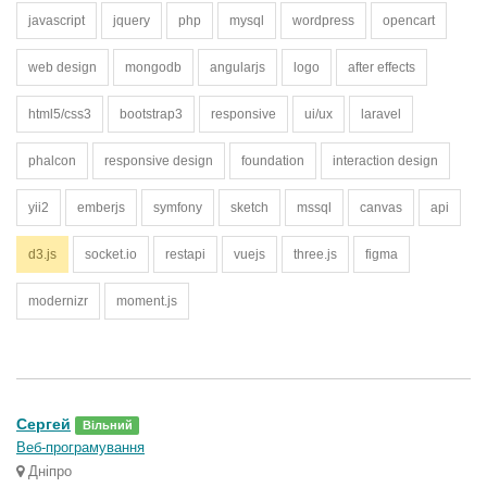
javascript
jquery
php
mysql
wordpress
opencart
web design
mongodb
angularjs
logo
after effects
html5/css3
bootstrap3
responsive
ui/ux
laravel
phalcon
responsive design
foundation
interaction design
yii2
emberjs
symfony
sketch
mssql
canvas
api
d3.js
socket.io
restapi
vuejs
three.js
figma
modernizr
moment.js
Сергей
Вільний
Веб-програмування
Дніпро