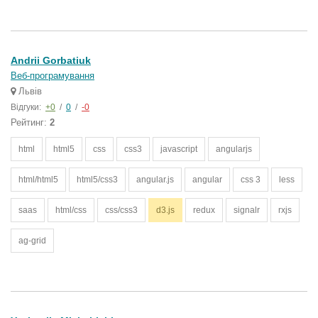
Andrii Gorbatiuk
Веб-програмування
Львів
Відгуки:
+0
/
0
/
-0
Рейтинг:
2
html
html5
css
css3
javascript
angularjs
html/html5
html5/css3
angular.js
angular
css 3
less
saas
html/css
css/css3
d3.js
redux
signalr
rxjs
ag-grid