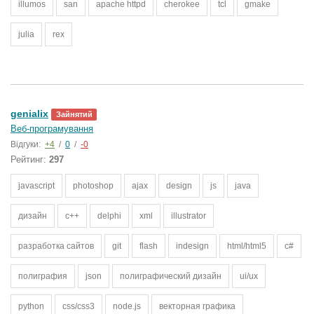
illumos
san
apache httpd
cherokee
tcl
gmake
julia
rex
genialix
Зайнятий
Веб-програмування
Відгуки:
+4
/
0
/
-0
Рейтинг:
297
javascript
photoshop
ajax
design
js
java
дизайн
c++
delphi
xml
illustrator
разработка сайтов
git
flash
indesign
html/html5
c#
полиграфия
json
полиграфический дизайн
ui/ux
python
css/css3
node.js
векторная графика