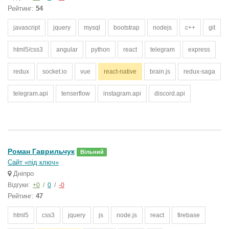
Рейтинг:
54
javascript
jquery
mysql
bootstrap
nodejs
c++
git
html5/css3
angular
python
react
telegram
express
redux
socket.io
vue
react-native
brain.js
redux-saga
telegram.api
tenserflow
instagram.api
discord.api
Роман Гаврильчук
Вільний
Сайт «під ключ»
Дніпро
Відгуки:
+0
/
0
/
-0
Рейтинг:
47
html5
css3
jquery
js
node.js
react
firebase