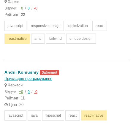
Харків
Відгуки:
+0
/
0
/
-0
Рейтинг:
22
javascript
responsive design
optimization
react
react-native
antd
tailwind
unique design
Andrii Koniushiy
Зайнятий
Прикладне програмування
Черкаси
Відгуки:
+0
/
0
/
-0
Рейтинг:
11
Ціна: 20
javascript
java
typescript
react
react-native