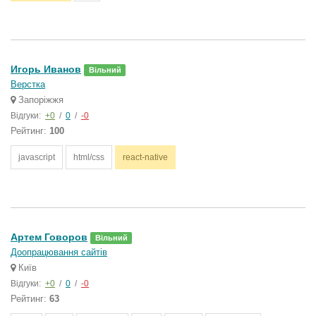
Игорь Иванов
Вільний
Верстка
Запоріжжя
Відгуки:
+0
/
0
/
-0
Рейтинг:
100
javascript
html/css
react-native
Артем Говоров
Вільний
Доопрацювання сайтів
Київ
Відгуки:
+0
/
0
/
-0
Рейтинг:
63