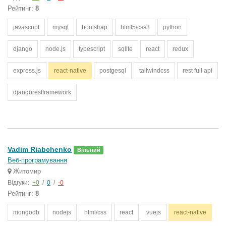
Рейтинг:
8
javascript
mysql
bootstrap
html5/css3
python
django
node.js
typescript
sqlite
react
redux
express.js
react-native
postgesql
tailwindcss
rest full api
djangorestframework
Vadim Riabchenko
Вільний
Веб-програмування
Житомир
Відгуки:
+0
/
0
/
-0
Рейтинг:
8
mongodb
nodejs
html/css
react
vuejs
react-native