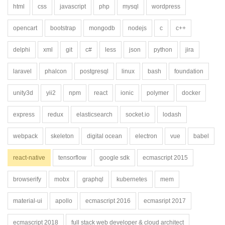
html
css
javascript
php
mysql
wordpress
opencart
bootstrap
mongodb
nodejs
c
c++
delphi
xml
git
c#
less
json
python
jira
laravel
phalcon
postgresql
linux
bash
foundation
unity3d
yii2
npm
react
ionic
polymer
docker
express
redux
elasticsearch
socket.io
lodash
webpack
skeleton
digital ocean
electron
vue
babel
react-native
tensorflow
google sdk
ecmascript 2015
browserify
mobx
graphql
kubernetes
mem
material-ui
apollo
ecmascript 2016
ecmasript 2017
ecmascript 2018
full stack web developer & cloud architect