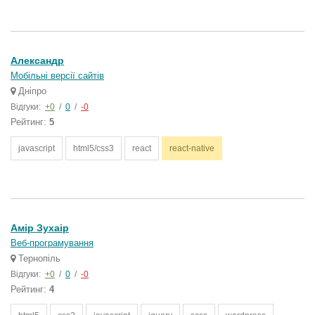
Александр
Мобільні версії сайтів
Дніпро
Відгуки:
+0
/
0
/
-0
Рейтинг:
5
javascript
html5/css3
react
react-native
Амір Зухаір
Веб-програмування
Тернопіль
Відгуки:
+0
/
0
/
-0
Рейтинг:
4