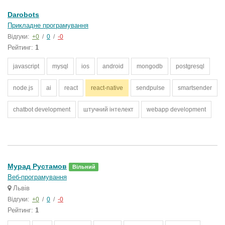
Darobots
Прикладне програмування
Відгуки:
+0
/
0
/
-0
Рейтинг:
1
javascript
mysql
ios
android
mongodb
postgresql
node.js
ai
react
react-native
sendpulse
smartsender
chatbot development
штучний інтелект
webapp development
Мурад Рустамов
Вільний
Веб-програмування
Львів
Відгуки:
+0
/
0
/
-0
Рейтинг:
1