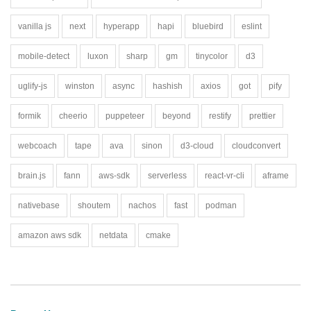
vanilla js
next
hyperapp
hapi
bluebird
eslint
mobile-detect
luxon
sharp
gm
tinycolor
d3
uglify-js
winston
async
hashish
axios
got
pify
formik
cheerio
puppeteer
beyond
restify
prettier
webcoach
tape
ava
sinon
d3-cloud
cloudconvert
brain.js
fann
aws-sdk
serverless
react-vr-cli
aframe
nativebase
shoutem
nachos
fast
podman
amazon aws sdk
netdata
cmake