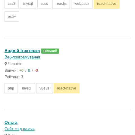
css3
mysql
scss
reactjs
webpack
react-native
es5+
Андрій Ігнатенко
Вільний
Веб-програмування
Чернігів
Відгуки:
+0
/
0
/
-0
Рейтинг:
3
php
mysql
vue js
react-native
Ольга
Сайт «під ключ»