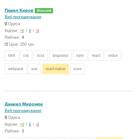
Павел Киров
Вільний
Веб-програмування
Одеса
Відгуки:
+0
/
0
/
-0
Рейтинг:
4
Ціна: 250 грн.
html
css
scss
angularjs
npm
react
redux
webpack
vue
react-native
vuex
Даниил Миронюк
Веб-програмування
Одеса
Відгуки:
+0
/
0
/
-0
Рейтинг:
3