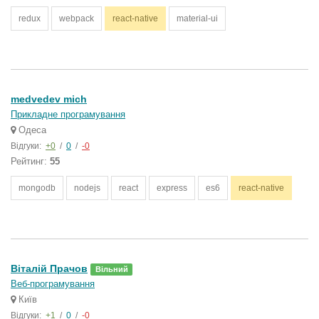
redux
webpack
react-native
material-ui
medvedev mich
Прикладне програмування
Одеса
Відгуки:
+0
/
0
/
-0
Рейтинг:
55
mongodb
nodejs
react
express
es6
react-native
Віталій Прачов
Вільний
Веб-програмування
Київ
Відгуки:
+1
/
0
/
-0