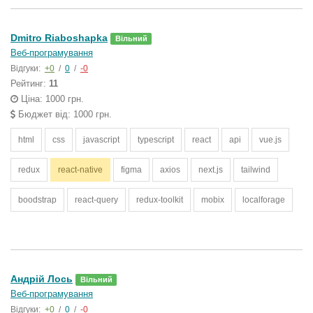
Dmitro Riaboshapka
Вільний
Веб-програмування
Відгуки:
+0
/
0
/
-0
Рейтинг:
11
Ціна: 1000 грн.
Бюджет від: 1000 грн.
html
css
javascript
typescript
react
api
vue.js
redux
react-native
figma
axios
next.js
tailwind
boodstrap
react-query
redux-toolkit
mobix
localforage
Андрій Лось
Вільний
Веб-програмування
Відгуки:
+0
/
0
/
-0