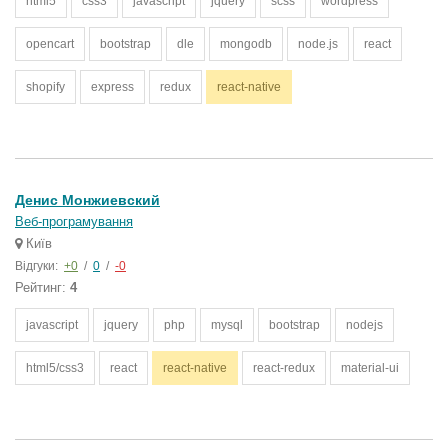
html5
css3
javascript
jquery
scss
wordpress
opencart
bootstrap
dle
mongodb
node.js
react
shopify
express
redux
react-native
Денис Монжиевский
Веб-програмування
Київ
Відгуки:
+0
/
0
/
-0
Рейтинг:
4
javascript
jquery
php
mysql
bootstrap
nodejs
html5/css3
react
react-native
react-redux
material-ui