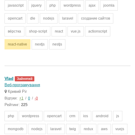
javascript
jquery
php
wordpress
ajax
joomla
opencart
dle
nodejs
laravel
создание сайтов
вёрстка
shop-script
react
vue.js
actionscript
react-native
nextjs
nestjs
Vlad
Зайнятий
Веб-програмування
Кривий Ріг
Відгуки:
+1
/
0
/
-0
Рейтинг:
225
php
wordpress
opencart
crm
ios
android
js
mongodb
nodejs
laravel
twig
redux
aws
vuejs