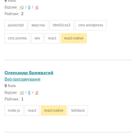
Київ
Відгуки:
+0
/
0
/
-0
Рейтинг:
2
javascript
верстка
html5/css3
cms wordpress
cms joomla
wix
react
react-native
Олександр Брижватий
Веб-програмування
Київ
Відгуки:
+0
/
0
/
-0
Рейтинг:
1
node.js
react
react-native
fullstack