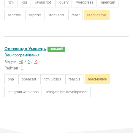
html
css
javascript
jquery
wordpress
opencart
верстка
вёрстка
front-end
react
react-native
Олександр Уманець
Вільний
Веб-програмування
Відгуки:
+0
/
0
/
-0
Рейтинг:
1
php
opencart
html5/css3
react.js
react-native
telegram web apps
telegam bot development