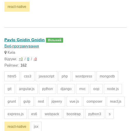
react-native
Pavlo Gnidin Gnidin
Вільний
Веб-програмування
Київ
Відгуки:
+0
/
0
/
-0
Рейтинг:
162
html5
css3
javascript
php
wordpress
mongodb
git
angular.js
python
django
mvc
oop
node.js
grunt
gulp
rest
jqwery
vue.js
composer
react.js
express.js
es6
webpack
boostrap
python3
s
react-native
jsx