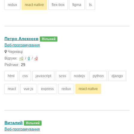
redux
react-native
flex-box
figma
ts
Петро Алєксєєв
Вільний
Веб-програмування
Чернівці
Відгуки:
+0
/
0
/
-0
Рейтинг:
29
html
css
javascript
scss
nodejs
python
django
react
vue js
express
redux
react-native
Виталий
Вільний
Веб-програмування