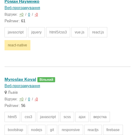
Роман Науменко
Веб-програмування
Відгуки:
+0
/
0
/
-0
Рейтинг:
61
javascript
jquery
html5/css3
vue.js
react.js
react-native
Myroslav Koval
Вільний
Веб-програмування
Львів
Відгуки:
+0
/
0
/
-0
Рейтинг:
56
html5
css3
javascript
scss
ajax
верстка
bootstrap
nodejs
git
responsive
reactjs
firebase