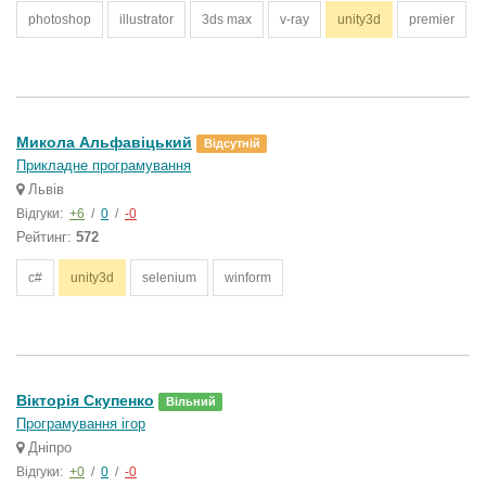
photoshop
illustrator
3ds max
v-ray
unity3d
premier
Микола Альфавіцький
Відсутній
Прикладне програмування
Львів
Відгуки:
+6
/
0
/
-0
Рейтинг:
572
c#
unity3d
selenium
winform
Вікторія Скупенко
Вільний
Програмування ігор
Дніпро
Відгуки:
+0
/
0
/
-0