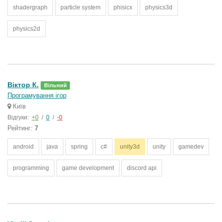
shadergraph
particle system
phisicx
physics3d
physics2d
Вiктор К.
Вільний
Програмування ігор
Київ
Відгуки:
+0
/
0
/
-0
Рейтинг:
7
android
java
spring
c#
unity3d
unity
gamedev
programming
game development
discord api