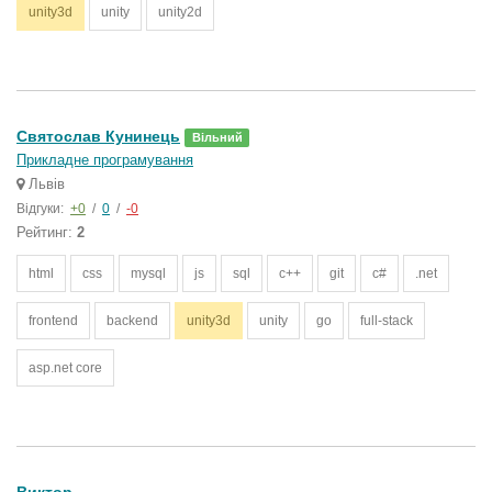
unity3d
unity
unity2d
Святослав Кунинець
Вільний
Прикладне програмування
Львів
Відгуки:
+0
/
0
/
-0
Рейтинг:
2
html
css
mysql
js
sql
c++
git
c#
.net
frontend
backend
unity3d
unity
go
full-stack
asp.net core