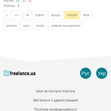
Відгуки:
+0
/
0
/
-0
Рейтинг:
1
c
c++
c#
python
django
unity3d
flask
parsers
siem
ids/ips
network management
Рус
Укр
Ціни за послуги порталу
Звя'затися з адміністраціею
Політика конфіденційності