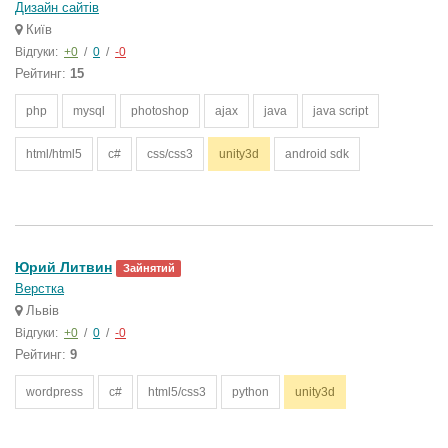
Дизайн сайтів
Київ
Відгуки:
+0
/
0
/
-0
Рейтинг:
15
php
mysql
photoshop
ajax
java
java script
html/html5
c#
css/css3
unity3d
android sdk
Юрий Литвин
Зайнятий
Верстка
Львів
Відгуки:
+0
/
0
/
-0
Рейтинг:
9
wordpress
c#
html5/css3
python
unity3d