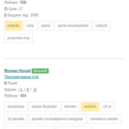
Рейтинг:
558
Ціна: 17
Бюджет від: 1000
unity3d
unity
game
game development
unity2d
розробка ігор
Roman Koval
Вільний
Програмування ігор
Львів
Відгуки:
+1
/
0
/
-0
Рейтинг:
454
photoshop
adobe illustrator
blender
unity3d
c#, js
2d дизайн
дизайн поліграфічної продукції
substance painter