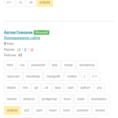
c++
1c
c#
unity3d
Артем Говоров
Вільний
Доопрацювання сайтів
Київ
Відгуки:
+0
/
0
/
-0
Рейтинг:
63
html
css
javascript
php
mysql
wordpress
opencart
bootstrap
mongodb
nodejs
c
c++
delphi
xml
git
c#
less
json
python
jira
laravel
phalcon
postgresql
linux
bash
foundation
unity3d
yii2
npm
react
ionic
polymer
docker