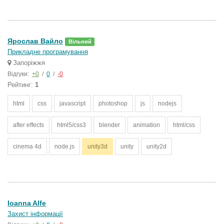
Ярослав Вайло
Вільний
Прикладне програмування
Запоріжжя
Відгуки:
+0
/
0
/
-0
Рейтинг:
1
html
css
javascript
photoshop
js
nodejs
after effects
html5/css3
blender
animation
html/css
cinema 4d
node.js
unity3d
unity
unity2d
Ioanna Alfe
Захист інформації