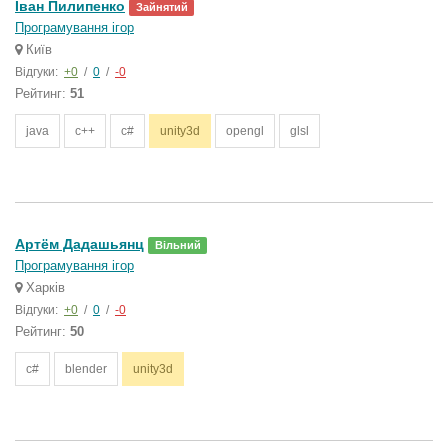
Іван Пилипенко
Зайнятий
Програмування ігор
Київ
Відгуки:
+0
/
0
/
-0
Рейтинг:
51
java
c++
c#
unity3d
opengl
glsl
Артём Дадашьянц
Вільний
Програмування ігор
Харків
Відгуки:
+0
/
0
/
-0
Рейтинг:
50
c#
blender
unity3d