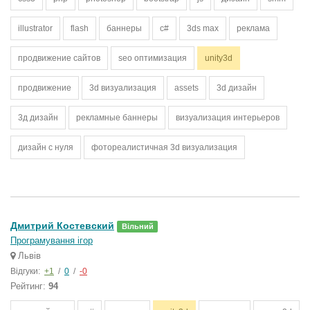
illustrator
flash
баннеры
c#
3ds max
реклама
продвижение сайтов
seo оптимизация
unity3d
продвижение
3d визуализация
assets
3d дизайн
3д дизайн
рекламные баннеры
визуализация интерьеров
дизайн с нуля
фотореалистичная 3d визуализация
Дмитрий Костевский
Вільний
Програмування ігор
Львів
Відгуки:
+1
/
0
/
-0
Рейтинг:
94