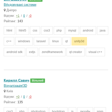
Вбудовувані системи
Дніпро
Відгуки:
+1
/
0
/
-0
Рейтинг:
143
html
html5
css
css3
php
mysql
android
java
c++
windows
laravel
linux
qt
unity3d
android sdk
extjs
zendframework
qt creator
visual c++
Кирилл Савич
Вільний
Візуалізація/3D
Київ
Відгуки:
+0
/
0
/
-0
Рейтинг:
135
css3
php
photoshop
bootstrap
js
дизайн
smm