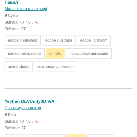
Павел
Малюнки та ілюстрації
Суми
Відгуки:
+0
/
0
/
-0
Рейтинг:
27
adobe photoshop
adobe illustrator
adobe lightroom
векторная графика
unity3d
покадровая анимация
anime studio
векторная анимация
Yevhen DEVUnity3D VrAr
Програмування ігор
Київ
Відгуки:
+0
/
0
/
-0
Рейтинг:
27