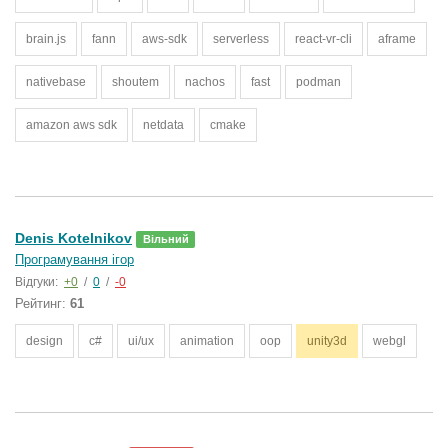
brain.js
fann
aws-sdk
serverless
react-vr-cli
aframe
nativebase
shoutem
nachos
fast
podman
amazon aws sdk
netdata
cmake
Denis Kotelnikov
Вільний
Програмування ігор
Відгуки:
+0
/
0
/
-0
Рейтинг:
61
design
c#
ui/ux
animation
oop
unity3d
webgl