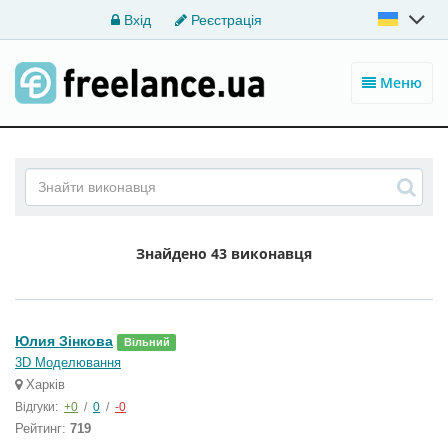
Вхід
Реєстрація
Меню
Знайдено
43 виконавця
Юлия Зінкова
Вільний
3D Моделювання
Харків
Відгуки:
+0
/
0
/
-0
Рейтинг:
719