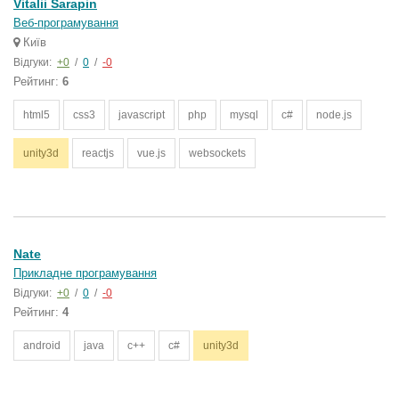
Vitalii Sarapin
Веб-програмування
Київ
Відгуки:
+0
/
0
/
-0
Рейтинг:
6
html5
css3
javascript
php
mysql
c#
node.js
unity3d
reactjs
vue.js
websockets
Nate
Прикладне програмування
Відгуки:
+0
/
0
/
-0
Рейтинг:
4
android
java
c++
c#
unity3d