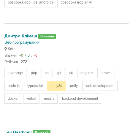
розробка ігор (ios, android)
розробка ігор ar, vr
Дмитро Клімаш
Вільний
Веб-програмування
Київ
Відгуки:
+0
/
0
/
-0
Рейтинг:
272
javascript
php
sql
git
c#
angular
laravel
node.js
typescript
unity3d
unity
web development
docker
webgl
nest.js
backend development
Lev Bazdyrev
Вільний