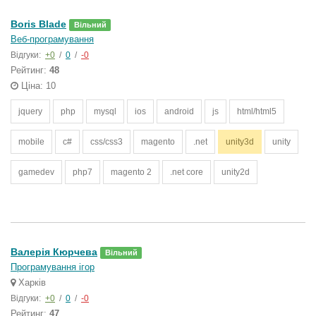
Boris Blade
Вільний
Веб-програмування
Відгуки:
+0
/
0
/
-0
Рейтинг:
48
Ціна: 10
jquery
php
mysql
ios
android
js
html/html5
mobile
c#
css/css3
magento
.net
unity3d
unity
gamedev
php7
magento 2
.net core
unity2d
Валерія Кюрчева
Вільний
Програмування ігор
Харків
Відгуки:
+0
/
0
/
-0
Рейтинг:
47