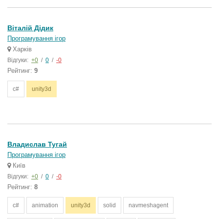
Віталій Дідик
Програмування ігор
Харків
Відгуки:
+0
/
0
/
-0
Рейтинг:
9
c#
unity3d
Владислав Тугай
Програмування ігор
Київ
Відгуки:
+0
/
0
/
-0
Рейтинг:
8
c#
animation
unity3d
solid
navmeshagent