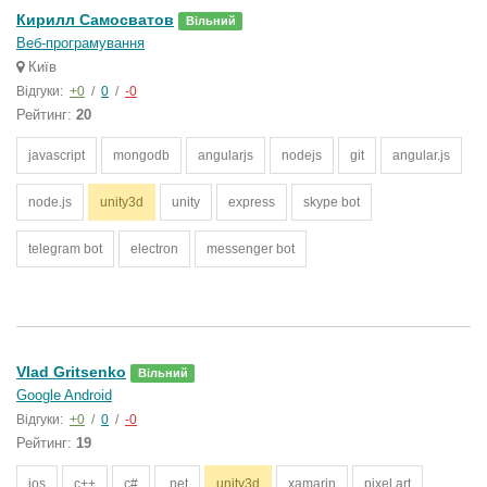
Кирилл Самосватов
Вільний
Веб-програмування
Київ
Відгуки:
+0
/
0
/
-0
Рейтинг:
20
javascript
mongodb
angularjs
nodejs
git
angular.js
node.js
unity3d
unity
express
skype bot
telegram bot
electron
messenger bot
Vlad Gritsenko
Вільний
Google Android
Відгуки:
+0
/
0
/
-0
Рейтинг:
19
ios
c++
c#
.net
unity3d
xamarin
pixel art