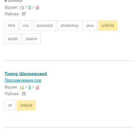
Вінниця
Відгуки:
+0
/
0
/
-0
Рейтинг:
37
html
css
javascript
photoshop
java
unity3d
javafx
pawno
Тимур Шалиевский
Програмування ігор
Відгуки:
+1
/
0
/
-0
Рейтинг:
31
c#
unity3d