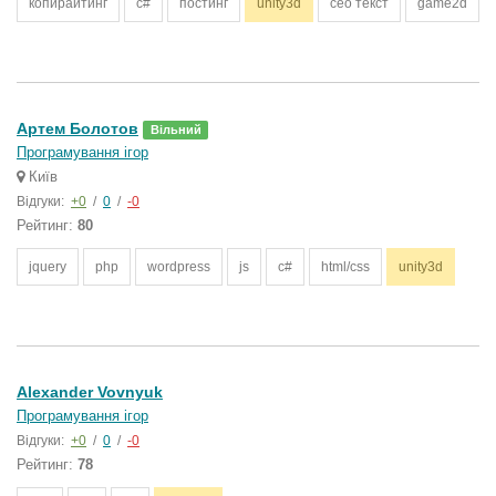
копирайтинг
c#
постинг
unity3d
ceo текст
game2d
Артем Болотов
Вільний
Програмування ігор
Київ
Відгуки:
+0
/
0
/
-0
Рейтинг:
80
jquery
php
wordpress
js
c#
html/css
unity3d
Alexander Vovnyuk
Програмування ігор
Відгуки:
+0
/
0
/
-0
Рейтинг:
78