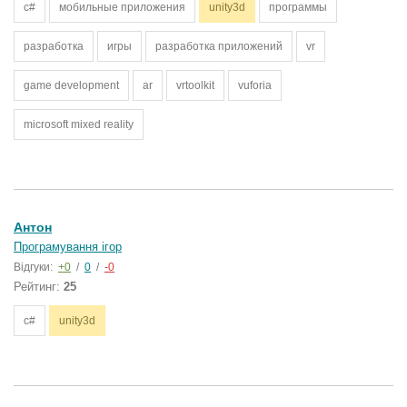
с#
мобильные приложения
unity3d
программы
разработка
игры
разработка приложений
vr
game development
ar
vrtoolkit
vuforia
microsoft mixed reality
Антон
Програмування ігор
Відгуки:
+0
/
0
/
-0
Рейтинг:
25
c#
unity3d