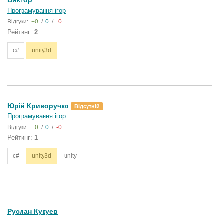
Виктор
Програмування ігор
Відгуки:
+0
/
0
/
-0
Рейтинг:
2
c#
unity3d
Юрій Криворучко
Відсутній
Програмування ігор
Відгуки:
+0
/
0
/
-0
Рейтинг:
1
c#
unity3d
unity
Руслан Кукуев