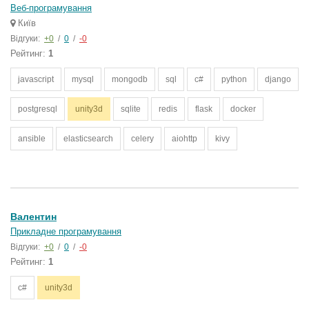
Веб-програмування
Київ
Відгуки:
+0
/
0
/
-0
Рейтинг:
1
javascript
mysql
mongodb
sql
c#
python
django
postgresql
unity3d
sqlite
redis
flask
docker
ansible
elasticsearch
celery
aiohttp
kivy
Валентин
Прикладне програмування
Відгуки:
+0
/
0
/
-0
Рейтинг:
1
c#
unity3d