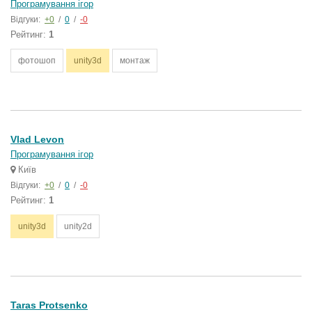
Програмування ігор
Відгуки:
+0
/
0
/
-0
Рейтинг:
1
фотошоп
unity3d
монтаж
Vlad Levon
Програмування ігор
Київ
Відгуки:
+0
/
0
/
-0
Рейтинг:
1
unity3d
unity2d
Taras Protsenko