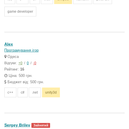
game developer
Alex
Програмування ігор
Одеса
Відгуки:
+0
/
0
/
-0
Рейтинг:
16
Ціна: 500 грн.
Бюджет від: 500 грн.
c++
c#
.net
unity3d
Sergey Brilev
Зайнятий