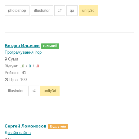
photoshop
illustrator
c#
qa
unity3d
Богдан Ильенко
Вільний
Програмування ігор
Суми
Відгуки:
+0
/
0
/
-0
Рейтинг:
41
Ціна: 100
illustrator
c#
unity3d
Сергей Ломоносов
Відсутній
Дизайн сайтів