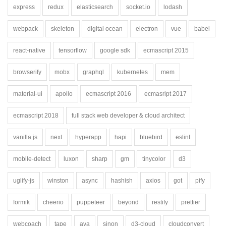
express
redux
elasticsearch
socket.io
lodash
webpack
skeleton
digital ocean
electron
vue
babel
react-native
tensorflow
google sdk
ecmascript 2015
browserify
mobx
graphql
kubernetes
mem
material-ui
apollo
ecmascript 2016
ecmasript 2017
ecmascript 2018
full stack web developer & cloud architect
vanilla js
next
hyperapp
hapi
bluebird
eslint
mobile-detect
luxon
sharp
gm
tinycolor
d3
uglify-js
winston
async
hashish
axios
got
pify
formik
cheerio
puppeteer
beyond
restify
prettier
webcoach
tape
ava
sinon
d3-cloud
cloudconvert