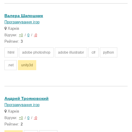
Валера Шапошник
Програмування ігор
Харків
Відгуки:
+0
/
0
/
-0
Рейтинг:
3
html
adobe photoshop
adobe illustrator
c#
python
.net
unity3d
Андрей Трояновский
Програмування ігор
Харків
Відгуки:
+0
/
0
/
-0
Рейтинг:
2