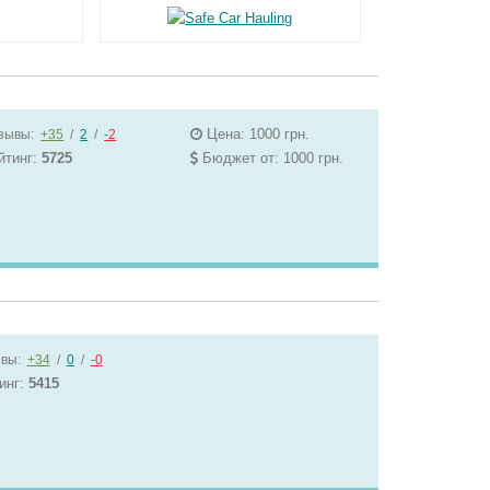
Цена: 1000 грн.
зывы:
+35
/
2
/
-2
йтинг:
5725
Бюджет от: 1000 грн.
вы:
+34
/
0
/
-0
инг:
5415