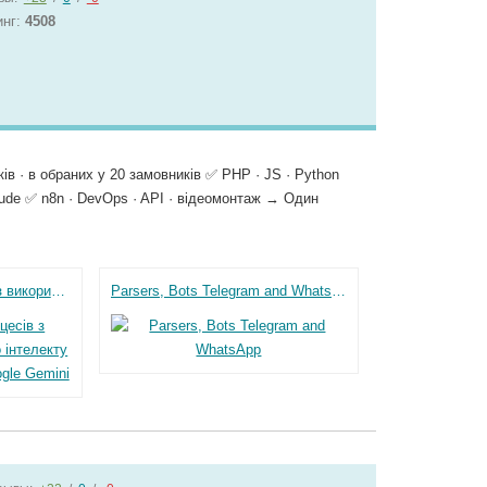
инг:
4508
уків · в обраних у 20 замовників ✅ PHP · JS · Python
aude ✅ n8n · DevOps · API · відеомонтаж → Один
Автоматизація процесів з використанням штучного інтелекту ChatGPT, DeepSeek, Google Gemini
Parsers, Bots Telegram and WhatsApp