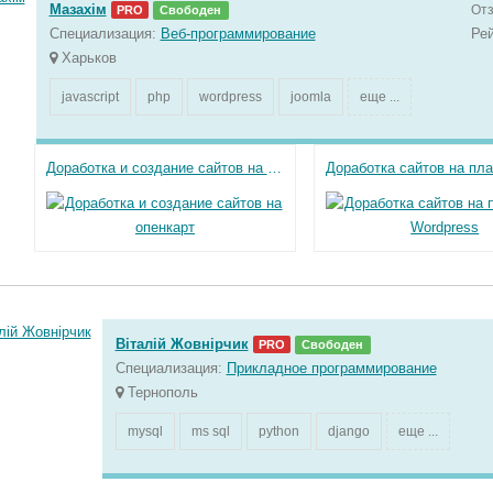
Мазахім
От
PRO
Свободен
Специализация:
Веб-программирование
Ре
Харьков
javascript
php
wordpress
joomla
еще ...
Доработка и создание сайтов на опенкарт
Віталій Жовнірчик
PRO
Свободен
Специализация:
Прикладное программирование
Тернополь
mysql
ms sql
python
django
еще ...