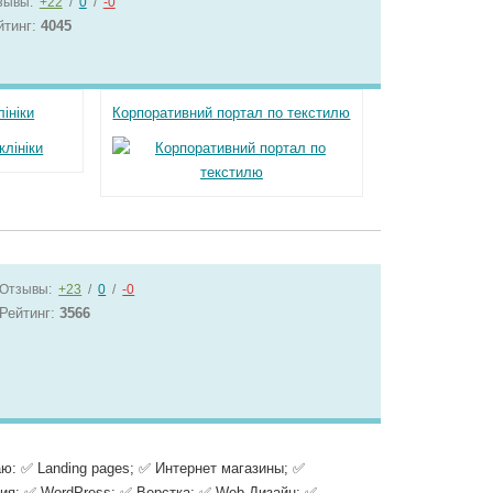
зывы:
+22
/
0
/
-0
йтинг:
4045
лініки
Корпоративний портал по текстилю
Отзывы:
+23
/
0
/
-0
Рейтинг:
3566
ваю: ✅ Landing pages; ✅ Интернет магазины; ✅
ия: ✅ WordPress; ✅ Верстка; ✅ Web Дизайн; ✅