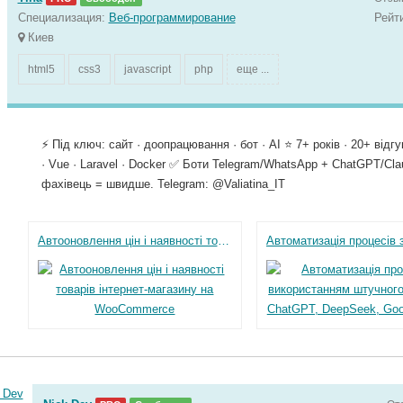
Специализация:
Веб-программирование
Рейт
Киев
html5
css3
javascript
php
еще ...
⚡ Під ключ: сайт · доопрацювання · бот · AI ⭐ 7+ років · 20+ відг
· Vue · Laravel · Docker ✅ Боти Telegram/WhatsApp + ChatGPT/Cl
фахівець = швидше. Telegram: @Valiatina_IT
Автооновлення цін і наявності товарів інтернет-магазину на WooCommerce