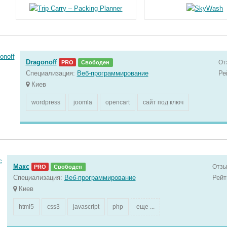
Dragonoff
От
PRO
Свободен
Специализация:
Веб-программирование
Ре
Киев
wordpress
joomla
opencart
сайт под ключ
Макс
Отзы
PRO
Свободен
Специализация:
Веб-программирование
Рейт
Киев
html5
css3
javascript
php
еще ...