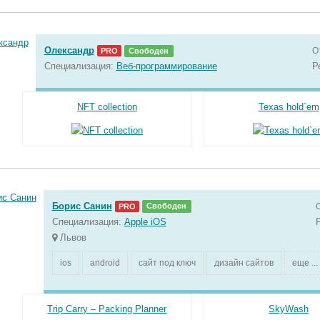
Олександр
О
PRO
Свободен
Специализация:
Веб-программирование
Р
NFT collection
Texas hold`em
Борис Санин
PRO
Свободен
Специализация:
Apple iOS
Львов
ios
android
сайт под ключ
дизайн сайтов
еще ...
Trip Carry – Packing Planner
SkyWash