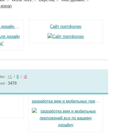
180690
Корпоративный сайт для дизайн студии "Гардинка"
Сайт портфолио
вы:
+1
/
0
/
-0
инг:
3479
разработка вем и мобильных приложений.все по вашему дизайну