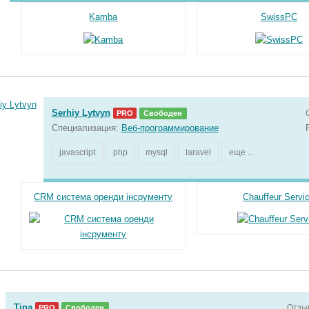
Kamba
SwissPC
Serhiy Lytvyn
PRO
Свободен
Специализация:
Веб-программирование
javascript
php
mysql
laravel
еще ...
CRM система оренди інсрументу
Chauffeur Servi
Tina
Отзы
PRO
Свободен