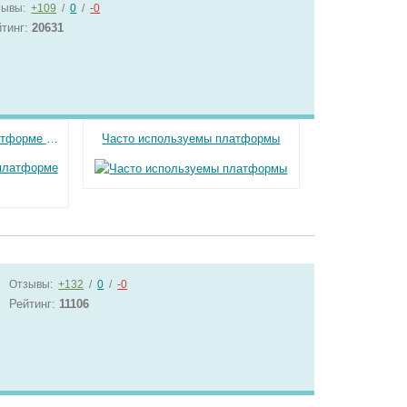
зывы:
+109
/
0
/
-0
йтинг:
20631
Доработка сайтов на платформе Wordpress
Часто используемы платформы
Отзывы:
+132
/
0
/
-0
Рейтинг:
11106