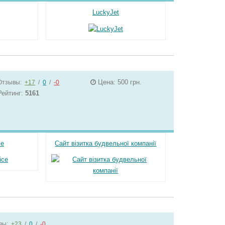
LuckyJet
Цена: 500 грн.
Отзывы:
+17
/
0
/
-0
Рейтинг:
5161
ce
Сайт візитка будвельної компанії
вы:
+23
/
0
/
-0