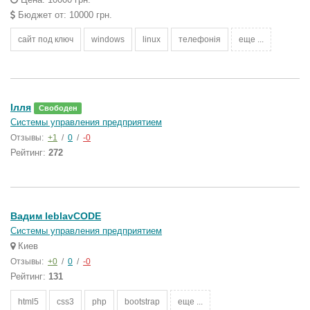
Бюджет от: 10000 грн.
сайт под ключ
windows
linux
телефонія
еще ...
Ілля
Свободен
Системы управления предприятием
Отзывы:
+1
/
0
/
-0
Рейтинг:
272
Вадим leblavCODE
Системы управления предприятием
Киев
Отзывы:
+0
/
0
/
-0
Рейтинг:
131
html5
css3
php
bootstrap
еще ...