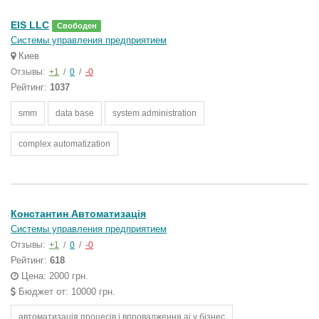
EIS LLC
Свободен
Системы управления предприятием
Киев
Отзывы:
+1
/
0
/
-0
Рейтинг:
1037
smm
data base
system administration
complex automatization
Константин Автоматизація
Системы управления предприятием
Отзывы:
+1
/
0
/
-0
Рейтинг:
618
Цена: 2000 грн.
Бюджет от: 10000 грн.
автоматизація процесів і впровадження ai у бізнес