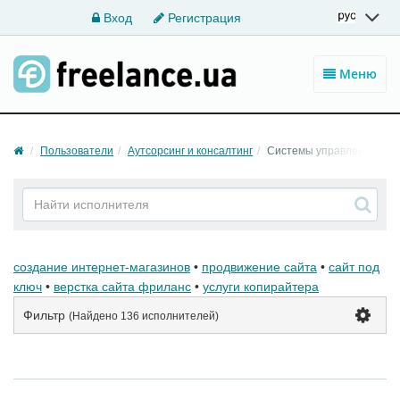
Вход
Регистрация
Меню
Пользователи
Аутсорсинг и консалтинг
Системы управления пр
создание интернет-магазинов
•
продвижение сайта
•
сайт под
ключ
•
верстка сайта фриланс
•
услуги копирайтера
Фильтр
(Найдено
136 исполнителей
)