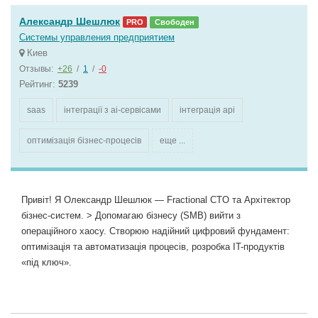
Александр Шешлюк
PRO
Свободен
Системы управления предприятием
Киев
Отзывы:
+26
/
1
/
-0
Рейтинг:
5239
saas
інтеграції з ai-сервісами
інтеграція api
оптимізація бізнес-процесів
еще ...
Привіт! Я Олександр Шешлюк — Fractional CTO та Архітектор
бізнес-систем. > Допомагаю бізнесу (SMB) вийти з
операційного хаосу. Створюю надійний цифровий фундамент:
оптимізація та автоматизація процесів, розробка IT-продуктів
«під ключ».