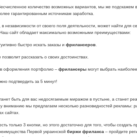
есчисленное количество возможных вариантов, мы же подскажем в
более гарантированным источникам заработка.
в независимости от своего поля деятельности, может
найти для с
. Наш сайт обладает максимально возможными преимуществами:
туитивно быстро искать заказы и
фрилансеров
.
позволит рассказать о своих достоинствах.
тов оформления портфолио –
фрилансеры
могут выбрать наиболее
ожно подтвердить за 5 минут!
анет быть для вас недосягаемым миражом в
пустыне, а станет р
му вниманию мы предлагаем несколько разновидностей рекламы: р
ах сайтах.
сть только 3 кнопки, но этого достаточно для того, чтобы создать
преимущества Первой украинской
биржи фриланса
– пройдите реги