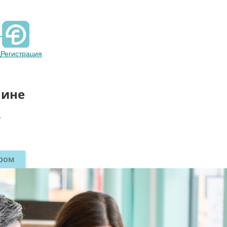
д
Регистрация
аине
.
ером