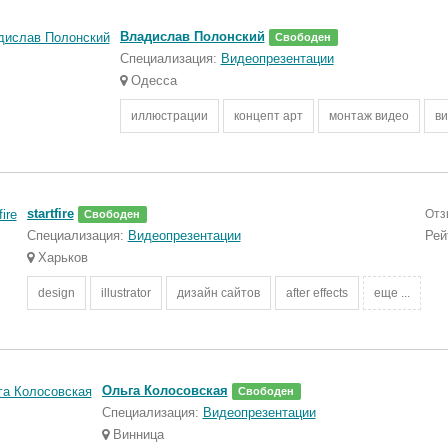
Владислав Полонский
Свободен
Специализация:
Видеопрезентации
Одесса
иллюстрации
концепт арт
монтаж видео
в
startfire
Отз
Свободен
Специализация:
Видеопрезентации
Рей
Харьков
design
illustrator
дизайн сайтов
after effects
еще ...
Ольга Колосовская
Свободен
Специализация:
Видеопрезентации
Винница