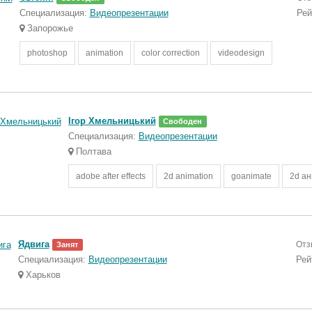
Специализация:
Видеопрезентации
Рей
Запорожье
photoshop
animation
color correction
videodesign
Ігор Хмельницький
Свободен
Специализация:
Видеопрезентации
Полтава
adobe after effects
2d animation
goanimate
2d а
Ядвига
Отз
Занят
Специализация:
Видеопрезентации
Рей
Харьков