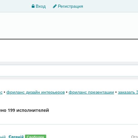
Вход
Регистрация
нс
•
фриланс дизайн интерьеров
•
фриланс презентации
•
заказать
ено
199 исполнителей
Євгеній
Отз
Свободен