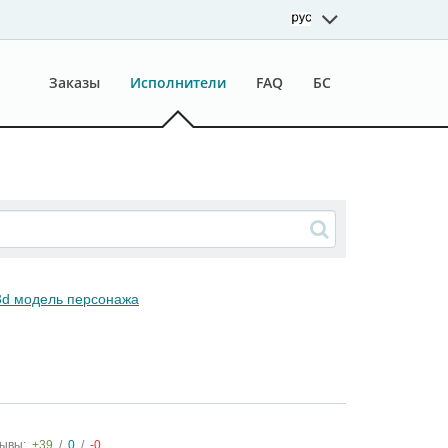
Заказы
Исполнители
FAQ
БС
 3d модель персонажа
ывы:
+39
/
0
/
-0