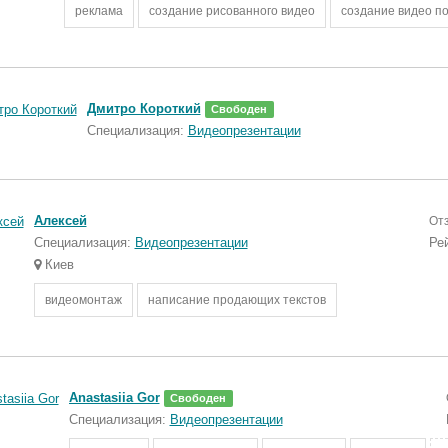
реклама
создание рисованного видео
создание видео п
Дмитро Короткий
Свободен
Специализация:
Видеопрезентации
Алексей
От
Специализация:
Видеопрезентации
Ре
Киев
видеомонтаж
написание продающих текстов
Anastasiia Gor
Свободен
Специализация:
Видеопрезентации