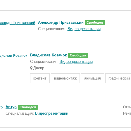
Александр Приставский
Свободен
Специализация:
Видеопрезентации
Владислав Козачок
Свободен
Специализация:
Видеопрезентации
Днепр
контент
видеомонтаж
анимация
графический
Артур
Отз
Свободен
Специализация:
Видеопрезентации
Рей