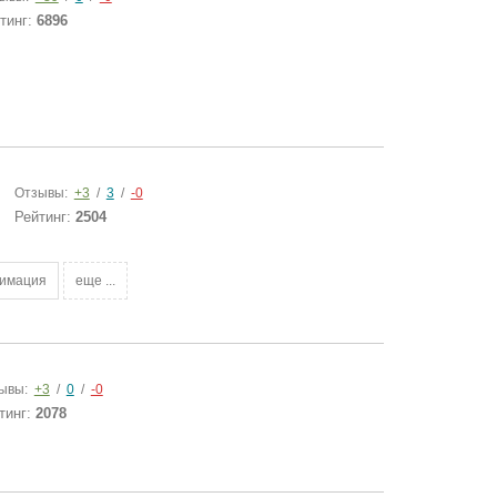
тинг:
6896
Отзывы:
+3
/
3
/
-0
Рейтинг:
2504
нимация
еще ...
ывы:
+3
/
0
/
-0
тинг:
2078