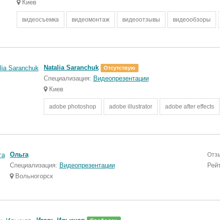
Киев
видеосъемка
видеомонтаж
видеоотзывы
видеообзоры
Natalia Saranchuk
Отсутствую
Специализация:
Видеопрезентации
Киев
adobe photoshop
adobe illustrator
adobe after effects
Ольга
Отз
Специализация:
Видеопрезентации
Рей
Вольногорск