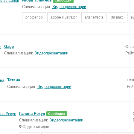
Игорь Ильинов
Свободен
Специализация:
Видеопрезентации
photoshop
adobe illustrator
after effects
3d max
ещ
Gage
Отзы
Специализация:
Видеопрезентации
Рейт
Тетяна
Отз
Специализация:
Видеопрезентации
Рей
Галина Рекун
Свободен
Специализация:
Видеопрезентации
Орджоникидзе