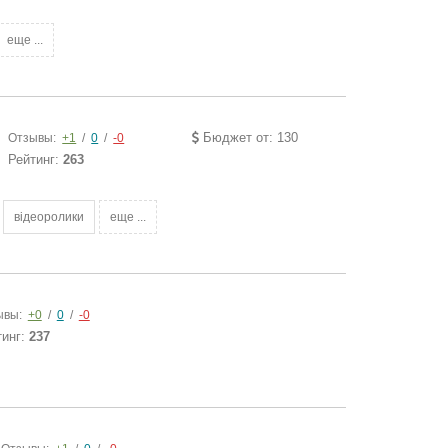
еще ...
Бюджет от: 130
Отзывы:
+1
/
0
/
-0
Рейтинг:
263
відеоролики
еще ...
ывы:
+0
/
0
/
-0
тинг:
237