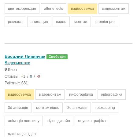
цветокоррекция
after effects
видеосъемка
видеомонтаж
реклама
анимация
видео
монтаж
premier pro
Василий Липянчик
Свободен
Видеомонтаж
Киев
Отзывы:
+1
/
0
/
-0
Рейтинг:
631
видеосъемка
відеомонтаж
инфографика
інфографіка
3d анімація
монтаж відео
2d анімація
rotoscoping
анімація логотипу
відео дизайн
моушин графіка
адаптація відео