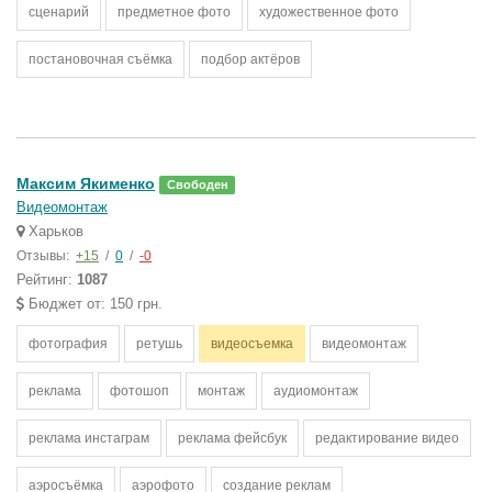
сценарий
предметное фото
художественное фото
постановочная съёмка
подбор актёров
Максим Якименко
Свободен
Видеомонтаж
Харьков
Отзывы:
+15
/
0
/
-0
Рейтинг:
1087
Бюджет от: 150 грн.
фотография
ретушь
видеосъемка
видеомонтаж
реклама
фотошоп
монтаж
аудиомонтаж
реклама инстаграм
реклама фейсбук
редактирование видео
аэросъёмка
аэрофото
создание реклам