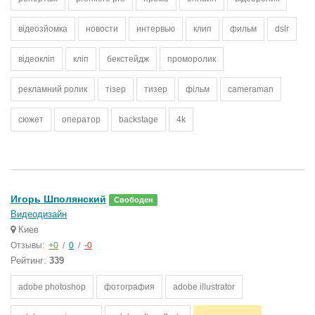
відеозйомка
новости
интервью
клип
фильм
dslr
відеокліп
кліп
бекстейдж
проморолик
рекламний ролик
тізер
тизер
фільм
cameraman
сюжет
оператор
backstage
4k
Игорь Шполянский
Свободен
Видеодизайн
Киев
Отзывы:
+0
/
0
/
-0
Рейтинг:
339
adobe photoshop
фотография
adobe illustrator