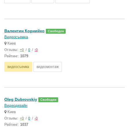
Валентин Корнийко
Свободен
Видеосъемка
Киев
Отзывы:
+0
/
0
/
-0
Рейтинг:
1079
видеосъемка
видеомонтаж
Oleg Dubrovskiy
Свободен
Видеодизайн
Киев
Отзывы:
+0
/
0
/
-0
Рейтинг:
1037