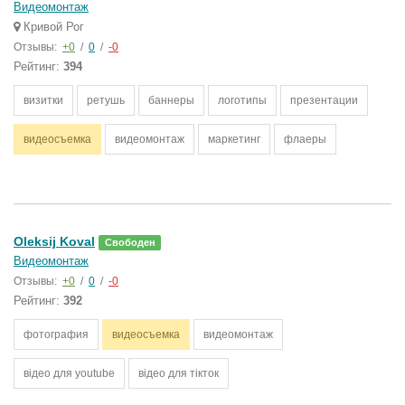
Видеомонтаж
Кривой Рог
Отзывы:
+0
/
0
/
-0
Рейтинг:
394
визитки
ретушь
баннеры
логотипы
презентации
видеосъемка
видеомонтаж
маркетинг
флаеры
Oleksij Koval
Свободен
Видеомонтаж
Отзывы:
+0
/
0
/
-0
Рейтинг:
392
фотография
видеосъемка
видеомонтаж
відео для youtube
відео для тікток