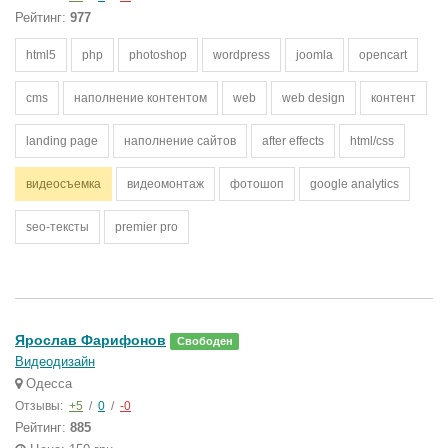
Рейтинг:
977
html5
php
photoshop
wordpress
joomla
opencart
cms
наполнение контентом
web
web design
контент
landing page
наполнение сайтов
after effects
html/css
видеосъемка
видеомонтаж
фотошоп
google analytics
seo-тексты
premier pro
Ярослав Фарифонов
Свободен
Видеодизайн
Одесса
Отзывы:
+5
/
0
/
-0
Рейтинг:
885