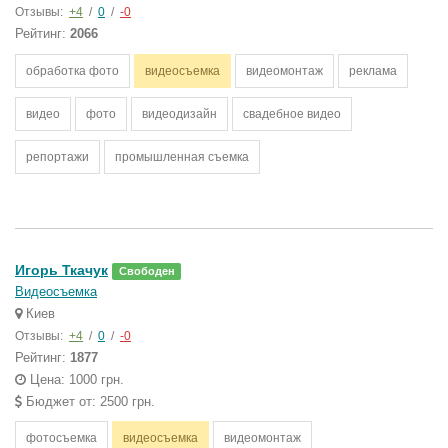
Отзывы:
+4
/
0
/
-0
Рейтинг:
2066
обработка фото
видеосъемка
видеомонтаж
реклама
видео
фото
видеодизайн
свадебное видео
репортажи
промышленная съемка
Игорь Ткачук
Свободен
Видеосъемка
Киев
Отзывы:
+4
/
0
/
-0
Рейтинг:
1877
Цена: 1000 грн.
Бюджет от: 2500 грн.
фотосъемка
видеосъемка
видеомонтаж