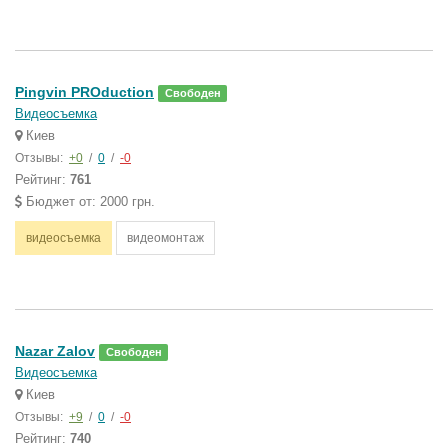
Pingvin PROduction
Свободен
Видеосъемка
Киев
Отзывы:
+0
/
0
/
-0
Рейтинг:
761
Бюджет от: 2000 грн.
видеосъемка
видеомонтаж
Nazar Zalov
Свободен
Видеосъемка
Киев
Отзывы:
+9
/
0
/
-0
Рейтинг:
740