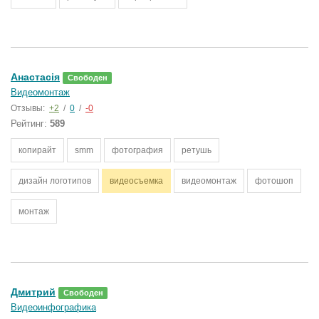
Анастасія
Свободен
Видеомонтаж
Отзывы:
+2
/
0
/
-0
Рейтинг:
589
копирайт
smm
фотография
ретушь
дизайн логотипов
видеосъемка
видеомонтаж
фотошоп
монтаж
Дмитрий
Свободен
Видеоинфографика