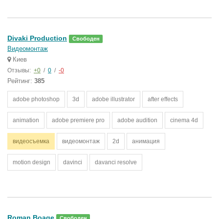
Divaki Production
Свободен
Видеомонтаж
Киев
Отзывы:
+0
/
0
/
-0
Рейтинг:
385
adobe photoshop
3d
adobe illustrator
after effects
animation
adobe premiere pro
adobe audition
cinema 4d
видеосъемка
видеомонтаж
2d
анимация
motion design
davinci
davanci resolve
Roman Boage
Свободен