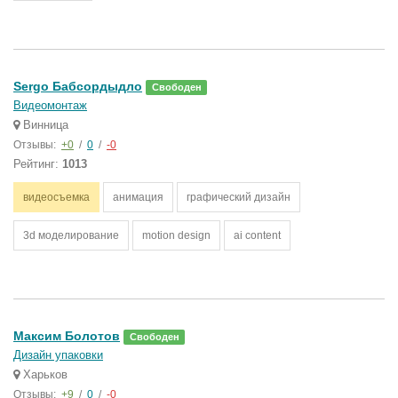
Sergo Бабсордыдло
Свободен
Видеомонтаж
Винница
Отзывы:
+0
/
0
/
-0
Рейтинг:
1013
видеосъемка
анимация
графический дизайн
3d моделирование
motion design
ai content
Максим Болотов
Свободен
Дизайн упаковки
Харьков
Отзывы:
+9
/
0
/
-0