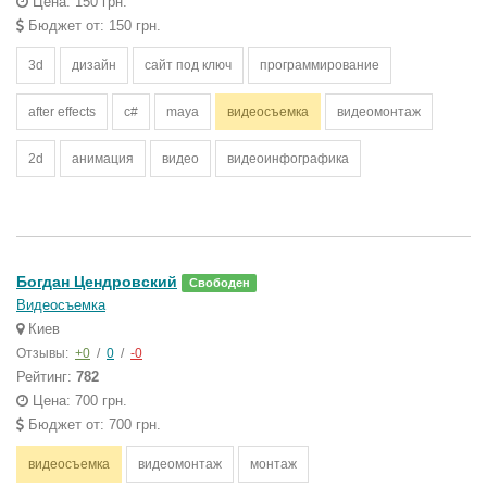
Цена: 150 грн.
Бюджет от: 150 грн.
3d
дизайн
сайт под ключ
программирование
after effects
c#
maya
видеосъемка
видеомонтаж
2d
анимация
видео
видеоинфографика
Богдан Цендровский
Свободен
Видеосъемка
Киев
Отзывы:
+0
/
0
/
-0
Рейтинг:
782
Цена: 700 грн.
Бюджет от: 700 грн.
видеосъемка
видеомонтаж
монтаж