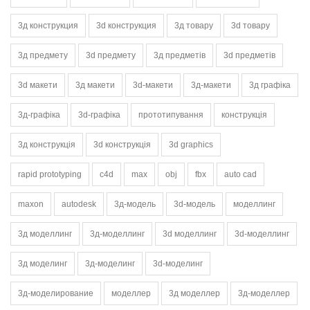
3д конструкция
3d конструкция
3д товару
3d товару
3д предмету
3d предмету
3д предметів
3d предметів
3d макети
3д макети
3d-макети
3д-макети
3д графіка
3д-графіка
3d-графіка
прототипування
конструкція
3д конструкція
3d конструкція
3d graphics
rapid prototyping
c4d
max
obj
fbx
auto cad
maxon
autodesk
3д-модель
3d-модель
моделлинг
3д моделлинг
3д-моделлинг
3d моделлинг
3d-моделлинг
3д моделинг
3д-моделинг
3d-моделинг
3д-моделирование
моделлер
3д моделлер
3д-моделлер