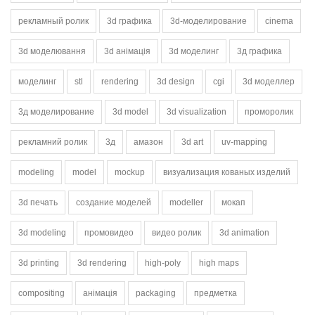
рекламный ролик
3d графика
3d-моделирование
cinema
3d моделювання
3d анімація
3d моделинг
3д графика
моделинг
stl
rendering
3d design
cgi
3d моделлер
3д моделирование
3d model
3d visualization
проморолик
рекламний ролик
3д
амазон
3d art
uv-mapping
modeling
model
mockup
визуализация кованых изделий
3d печать
создание моделей
modeller
мокап
3d modeling
промовидео
видео ролик
3d animation
3d printing
3d rendering
high-poly
high maps
compositing
анімація
packaging
предметка