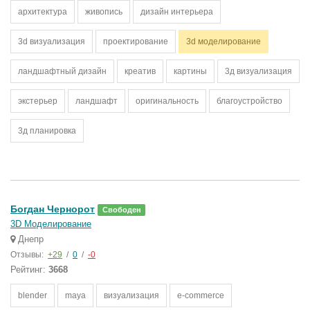
архитектура
живопись
дизайн интерьера
3d визуализация
проектирование
3d моделирование
ландшафтный дизайн
креатив
картины
3д визуализация
экстерьер
ландшафт
оригинальность
благоустройство
3д планировка
Богдан Чернорот
Свободен
3D Моделирование
Днепр
Отзывы:
+29
/
0
/
-0
Рейтинг:
3668
blender
maya
визуализация
e-commerce