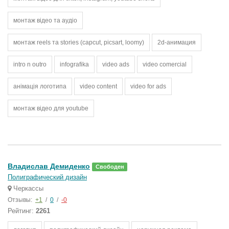
монтаж відео та аудіо
монтаж reels та stories (capcut, picsart, loomy)
2d-анимация
intro n outro
infografika
video ads
video comercial
анімація логотипа
video content
video for ads
монтаж відео для youtube
Владислав Демиденко
Свободен
Полиграфический дизайн
Черкассы
Отзывы:
+1
/
0
/
-0
Рейтинг:
2261