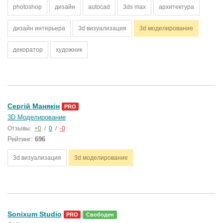
photoshop
дизайн
autocad
3ds max
архитектура
дизайн интерьера
3d визуализация
3d моделирование
декоратор
художник
Сергій Манякін
PRO
3D Моделирование
Отзывы:
+0
/
0
/
-0
Рейтинг:
696
3d визуализация
3d моделирование
Sonixum Studio
PRO
Свободен