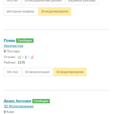
логотип
полиграфический дизайн
наружная реклама
векторная графика
3d моделирование
Роман
Свободен
Архитектура
Полтава
Отзывы:
+0
/
0
/
-0
Рейтинг:
2176
3ds max
3d визуализация
3d моделирование
Денис Антонюк
Свободен
3D Моделирование
Киев