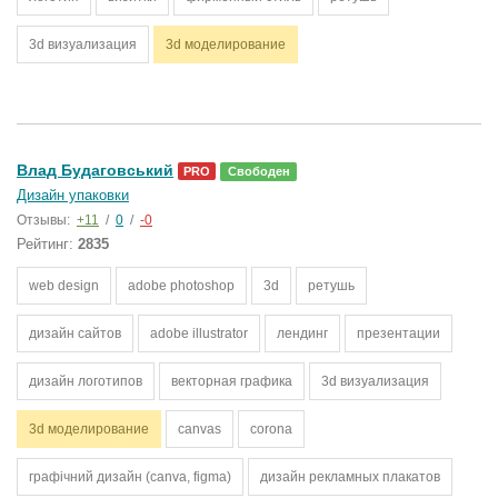
3d визуализация
3d моделирование
Влад Будаговський
PRO
Свободен
Дизайн упаковки
Отзывы:
+11
/
0
/
-0
Рейтинг:
2835
web design
adobe photoshop
3d
ретушь
дизайн сайтов
adobe illustrator
лендинг
презентации
дизайн логотипов
векторная графика
3d визуализация
3d моделирование
canvas
corona
графічний дизайн (canva, figma)
дизайн рекламных плакатов