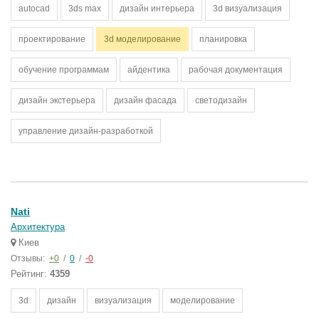
autocad
3ds max
дизайн интерьера
3d визуализация
проектирование
3d моделирование
планировка
обучение программам
айдентика
рабочая документация
дизайн экстерьера
дизайн фасада
светодизайн
управление дизайн-разработкой
Nati
Архитектура
Киев
Отзывы:
+0
/
0
/
-0
Рейтинг:
4359
3d
дизайн
визуализация
моделирование