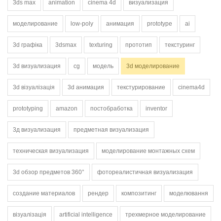
3ds max
animation
cinema 4d
визуализация
моделирование
low-poly
анимация
prototype
ai
3d графіка
3dsmax
texturing
прототип
текстуринг
3d визуализация
cg
модель
3d моделирование
3d візуалізація
3d анимация
текстурирование
cinema4d
prototyping
amazon
постобработка
inventor
3д визуализация
предметная визуализация
техническая визуализация
моделирование монтажных схем
3d обзор предметов 360°
фотореалистичная визуализация
создание материалов
рендер
композитинг
моделювання
візуалізація
artificial intelligence
трехмерное моделирование