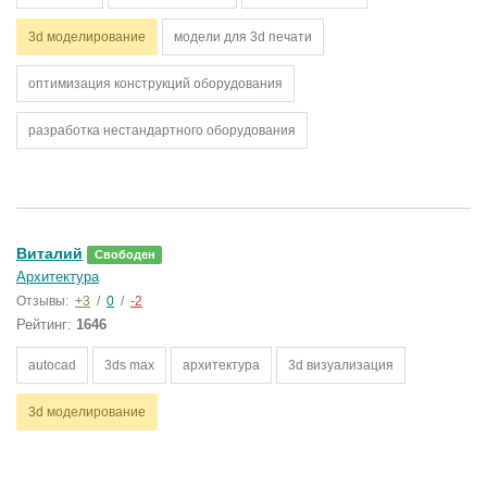
3d моделирование
модели для 3d печати
оптимизация конструкций оборудования
разработка нестандартного оборудования
Виталий
Свободен
Архитектура
Отзывы:
+3
/
0
/
-2
Рейтинг:
1646
autocad
3ds max
архитектура
3d визуализация
3d моделирование