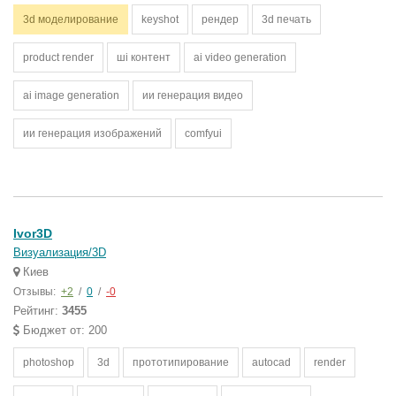
3d моделирование
keyshot
рендер
3d печать
product render
ші контент
ai video generation
ai image generation
ии генерация видео
ии генерация изображений
comfyui
Ivor3D
Визуализация/3D
Киев
Отзывы:
+2
/
0
/
-0
Рейтинг:
3455
Бюджет от: 200
photoshop
3d
прототипирование
autocad
render