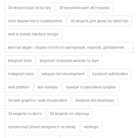
3d візуалізація інтер’єру
3d визуализация экстерьера
smm (маркетинг у соцмережах)
3d модель для друку на принтері
web & mobile interface design
монтаж видео: сборка отснятого материала, нарезка, добавление переходов, титров и музыки.
telegram smm
ведення телеграм каналів та груп
instagram reels
telegam bot development
backend optimization
web platform
веб-банери
банери та рекламна графіка
3d web graphics / web visualization
telegram bot developer
3d модели по фото
3d модели по образцу
презентації різної складності та обєму
weblogic