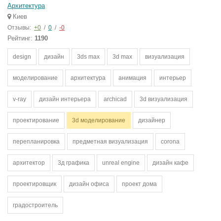
Архитектура
Киев
Отзывы:
+0
/
0
/
-0
Рейтинг:
1190
design
дизайн
3ds max
3d max
визуализация
моделирование
архитектура
анимация
интерьер
v-ray
дизайн интерьера
archicad
3d визуализация
проектирование
3d моделирование
дизайнер
перепланировка
предметная визуализация
corona
архитектор
3д графика
unreal engine
дизайн кафе
проектировщик
дизайн офиса
проект дома
градостроитель