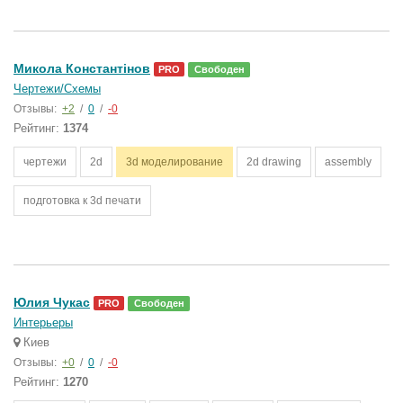
Микола Константінов
PRO
Свободен
Чертежи/Схемы
Отзывы:
+2
/
0
/
-0
Рейтинг:
1374
чертежи
2d
3d моделирование
2d drawing
assembly
подготовка к 3d печати
Юлия Чукас
PRO
Свободен
Интерьеры
Киев
Отзывы:
+0
/
0
/
-0
Рейтинг:
1270