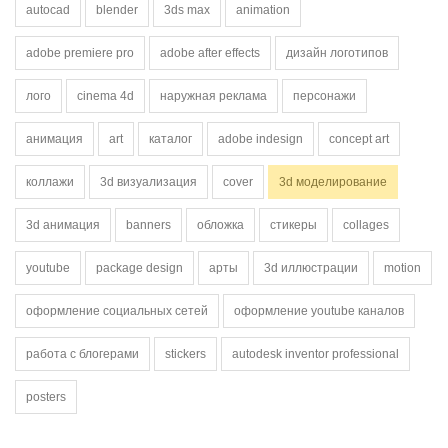
autocad
blender
3ds max
animation
adobe premiere pro
adobe after effects
дизайн логотипов
лого
cinema 4d
наружная реклама
персонажи
анимация
art
каталог
adobe indesign
concept art
коллажи
3d визуализация
cover
3d моделирование
3d анимация
banners
обложка
стикеры
collages
youtube
package design
арты
3d иллюстрации
motion
оформление социальных сетей
оформление youtube каналов
работа с блогерами
stickers
autodesk inventor professional
posters