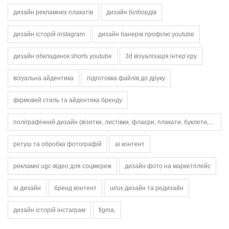
дизайн рекламних плакатів
дизайн білбордів
дизайн історій instagram
дизайн банерів профілю youtube
дизайн обкладинок shorts youtube
3d візуалізація інтер’єру
візуальна айдентика
підготовка файлів до друку
фірмовий стиль та айдентика бренду
поліграфічний дизайн (візитки, листівки, флаєри, плакати, буклети, афіші)
ретуш та обробка фотографій
ai контент
рекламні ugc-відео для соцмереж
дизайн фото на маркетплейс
ai дизайн
бренд контент
ui/ux дизайн та редизайн
дизайн історій інстаграм
figma,