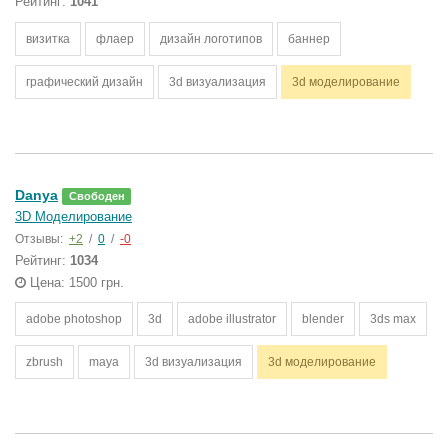
Рейтинг:
1041
визитка
флаер
дизайн логотипов
баннер
графический дизайн
3d визуализация
3d моделирование
Danya
Свободен
3D Моделирование
Отзывы:
+2
/
0
/
-0
Рейтинг:
1034
Цена: 1500 грн.
adobe photoshop
3d
adobe illustrator
blender
3ds max
zbrush
maya
3d визуализация
3d моделирование