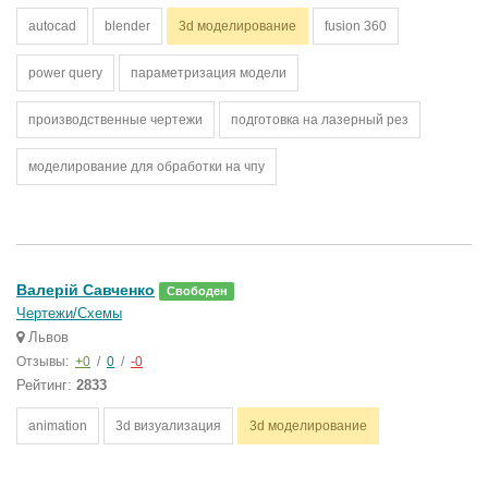
autocad
blender
3d моделирование
fusion 360
power query
параметризация модели
производственные чертежи
подготовка на лазерный рез
моделирование для обработки на чпу
Валерій Савченко
Свободен
Чертежи/Схемы
Львов
Отзывы:
+0
/
0
/
-0
Рейтинг:
2833
animation
3d визуализация
3d моделирование