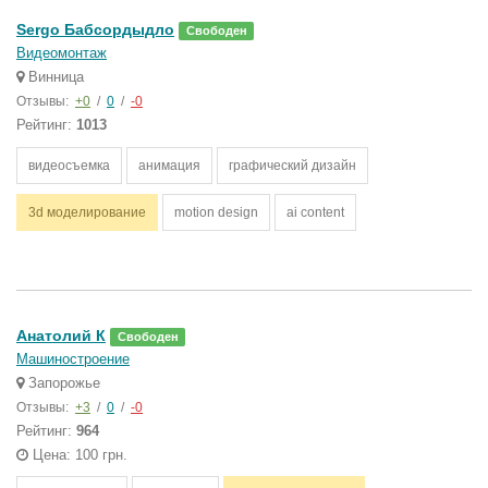
Sergo Бабсордыдло
Свободен
Видеомонтаж
Винница
Отзывы:
+0
/
0
/
-0
Рейтинг:
1013
видеосъемка
анимация
графический дизайн
3d моделирование
motion design
ai content
Анатолий К
Свободен
Машиностроение
Запорожье
Отзывы:
+3
/
0
/
-0
Рейтинг:
964
Цена: 100 грн.