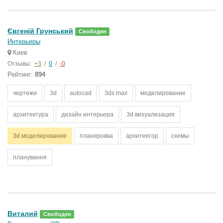
Євгеній Грунський
Свободен
Интерьеры
Киев
Отзывы:
+3
/
0
/
-0
Рейтинг:
894
чертежи
3d
autocad
3ds max
моделирование
архитектура
дизайн интерьера
3d визуализация
3d моделирование
планировка
архитектор
схемы
планування
Виталий
Свободен