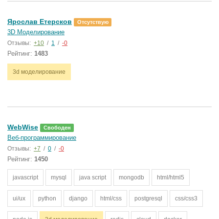
Ярослав Етерсков
Отсутствую
3D Моделирование
Отзывы:
+10
/
1
/
-0
Рейтинг:
1483
3d моделирование
WebWise
Свободен
Веб-программирование
Отзывы:
+7
/
0
/
-0
Рейтинг:
1450
javascript
mysql
java script
mongodb
html/html5
ui/ux
python
django
html/css
postgresql
css/css3