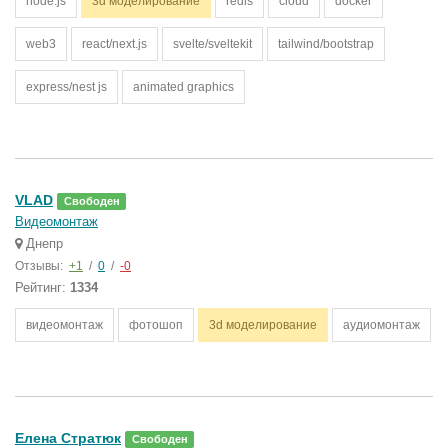
node.js
3d моделирование
redis
cloud
docker
web3
react/next.js
svelte/sveltekit
tailwind/bootstrap
express/nest js
animated graphics
VLAD
Свободен
Видеомонтаж
Днепр
Отзывы:
+1
/
0
/
-0
Рейтинг:
1334
видеомонтаж
фотошоп
3d моделирование
аудиомонтаж
Елена Стратюк
Свободен