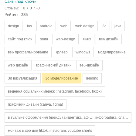
Сайт «под ключ»
Отзывы:
+0
/
0
/
-0
Рейтинг:
285
design
ios
android
web
web design
3d
java
сайт под ключ
smm
web-design
ui/ux
веб дизайн
веб программирование
флаер
windows
моделирование
web дизайн
графический дизайн
веб-дизайн
3d визуализация
3d моделирование
lending
ведення соціальних мереж (instagram, facebook, tiktok)
графічний дизайн (canva, figma)
візуальне оформлення бренду (айдентика, афіші, інфографіка, бланки)
монтаж відео для tiktok, instagram, youtube shorts