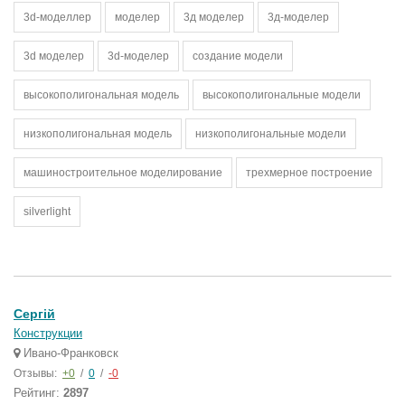
3d-моделлер
моделер
3д моделер
3д-моделер
3d моделер
3d-моделер
создание модели
высокополигональная модель
высокополигональные модели
низкополигональная модель
низкополигональные модели
машиностроительное моделирование
трехмерное построение
silverlight
Сергій
Конструкции
Ивано-Франковск
Отзывы:
+0
/
0
/
-0
Рейтинг:
2897