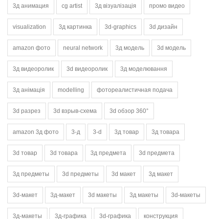
3д анимация
cg artist
3д візуалізація
промо видео
visualization
3д картинка
3d-graphics
3d дизайн
amazon фото
neural network
3д модель
3d модель
3д видеоролик
3d видеоролик
3д моделювання
3д анімація
modelling
фотореалистичная подача
3d разрез
3d взрыв-схема
3d обзор 360°
amazon 3д фото
3-д
3-d
3д товар
3д товара
3d товар
3d товара
3д предмета
3d предмета
3д предметы
3d предметы
3d макет
3д макет
3d-макет
3д-макет
3d макеты
3д макеты
3d-макеты
3д-макеты
3д-графика
3d-графика
конструкция