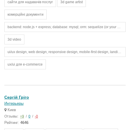
сайти для надавачів послуг
3d game artist
комерційні документи
backend: node.js + express; database: mysql; orm: sequelize (or your preferred orm). frontend: react + ant design.
3d video
ui/ux design, web design, responsive design, mobile-first design, landing page design, e-commerce design, dashboard design, design systems, wireframing, prototyping, user research, user flows, information architecture, interaction design, usability testin
ux/ui для e-commerce
Сергій Гріго
Интерьеры
Киев
Отзывы:
+9
/
0
/
-0
Рейтинг:
4646