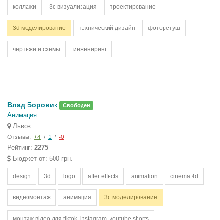
коллажи
3d визуализация
проектирование
3d моделирование
технический дизайн
фоторетуш
чертежи и схемы
инжениринг
Влад Боровик
Свободен
Анимация
Львов
Отзывы:
+4
/
1
/
-0
Рейтинг:
2275
Бюджет от: 500 грн.
design
3d
logo
after effects
animation
cinema 4d
видеомонтаж
анимация
3d моделирование
монтаж відео для tiktok, instagram, youtube shorts