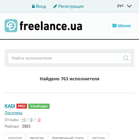
Вход
Регистрация
Меню
Найдено
763 исполнителя
KADI
PRO
Свободен
Логотипы
Отзывы:
+5
/
0
/
-0
Рейтинг:
3983
логотип
визитки
фирменный стиль
ретушь