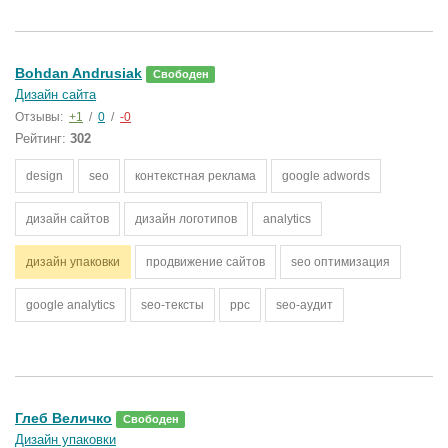
Bohdan Andrusiak
Свободен
Дизайн сайта
Отзывы:
+1
/
0
/
-0
Рейтинг:
302
design
seo
контекстная реклама
google adwords
дизайн сайтов
дизайн логотипов
analytics
дизайн упаковки
продвижение сайтов
seo оптимизация
google analytics
seo-тексты
ppc
seo-аудит
Глеб Величко
Свободен
Дизайн упаковки