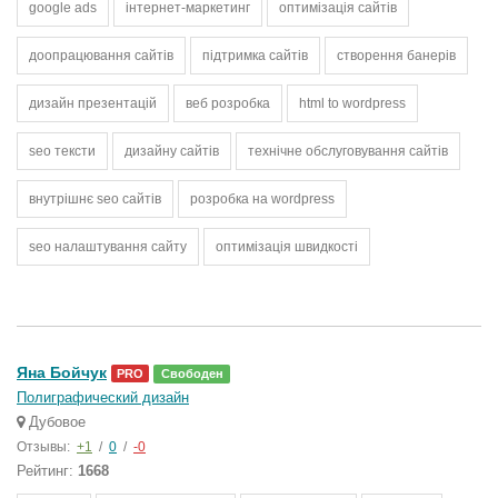
google ads
інтернет-маркетинг
оптимізація сайтів
доопрацювання сайтів
підтримка сайтів
створення банерів
дизайн презентацій
веб розробка
html to wordpress
seo тексти
дизайну сайтів
технічне обслуговування сайтів
внутрішнє seo сайтів
розробка на wordpress
seo налаштування сайту
оптимізація швидкості
Яна Бойчук
PRO
Свободен
Полиграфический дизайн
Дубовое
Отзывы:
+1
/
0
/
-0
Рейтинг:
1668