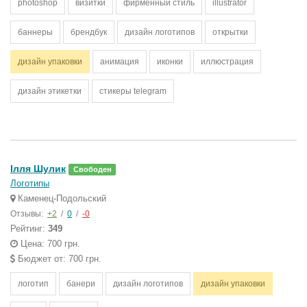
photoshop
визитки
фирменный стиль
illustrator
баннеры
брендбук
дизайн логотипов
открытки
дизайн упаковки
анимация
иконки
иллюстрация
дизайн этикетки
стикеры telegram
Ілля Шулик
Свободен
Логотипы
Каменец-Подольский
Отзывы:
+2
/
0
/
-0
Рейтинг:
349
Цена: 700 грн.
Бюджет от: 700 грн.
логотип
банери
дизайн логотипов
дизайн упаковки