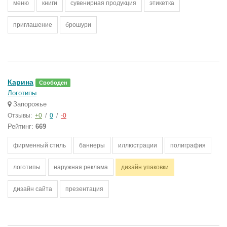
меню
книги
сувенирная продукция
этикетка
приглашение
брошури
Карина
Свободен
Логотипы
Запорожье
Отзывы:
+0
/
0
/
-0
Рейтинг:
669
фирменный стиль
баннеры
иллюстрации
полиграфия
логотипы
наружная реклама
дизайн упаковки
дизайн сайта
презентация