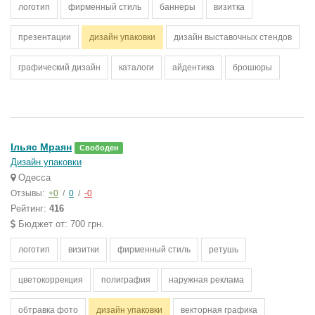
логотип
фирменный стиль
баннеры
визитка
презентации
дизайн упаковки
дизайн выставочных стендов
графический дизайн
каталоги
айдентика
брошюры
Ільяс Мраян
Свободен
Дизайн упаковки
Одесса
Отзывы:
+0
/
0
/
-0
Рейтинг:
416
Бюджет от: 700 грн.
логотип
визитки
фирменный стиль
ретушь
цветокоррекция
полиграфия
наружная реклама
обтравка фото
дизайн упаковки
векторная графика