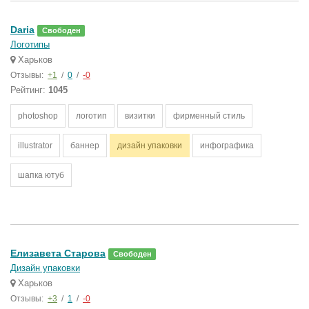
Daria
Свободен
Логотипы
Харьков
Отзывы:
+1
/
0
/
-0
Рейтинг:
1045
photoshop
логотип
визитки
фирменный стиль
illustrator
баннер
дизайн упаковки
инфографика
шапка ютуб
Елизавета Старова
Свободен
Дизайн упаковки
Харьков
Отзывы:
+3
/
1
/
-0