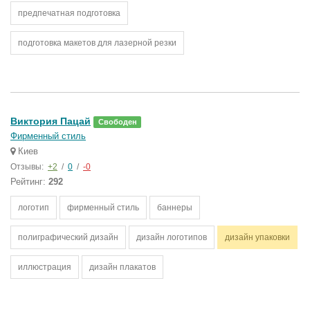
предпечатная подготовка
подготовка макетов для лазерной резки
Виктория Пацай
Свободен
Фирменный стиль
Киев
Отзывы:
+2
/
0
/
-0
Рейтинг:
292
логотип
фирменный стиль
баннеры
полиграфический дизайн
дизайн логотипов
дизайн упаковки
иллюстрация
дизайн плакатов