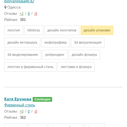
Визуализация/3D
Одесса
Отзывы:
+2
/
0
/
-0
Рейтинг:
381
логотип
html/css
дизайн логотипов
дизайн упаковки
дизайн интерьера
инфографика
3d визуализация
3d моделирование
ребрендинг
дизайн флаера
логотип и фирменный стиль
листовки и флаера
Катя Ерунова
Свободен
Фирменный стиль
Отзывы:
+0
/
0
/
-0
Рейтинг:
362