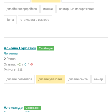
дизайн интерфейсов
иконки
векторные изображения
figma
отрисовка в векторе
Альбіна Горбатюк
Свободен
Логотипы
Ровно
Отзывы:
+2
/
0
/
-0
Рейтинг:
411
дизайн логотипов
дизайн упаковки
дизайн сайта
банер
Александр
Свободен