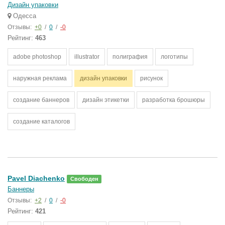
Дизайн упаковки
Одесса
Отзывы:
+0
/
0
/
-0
Рейтинг:
463
adobe photoshop
illustrator
полиграфия
логотипы
наружная реклама
дизайн упаковки
рисунок
создание баннеров
дизайн этикетки
разработка брошюры
создание каталогов
Pavel Diachenko
Свободен
Баннеры
Отзывы:
+2
/
0
/
-0
Рейтинг:
421