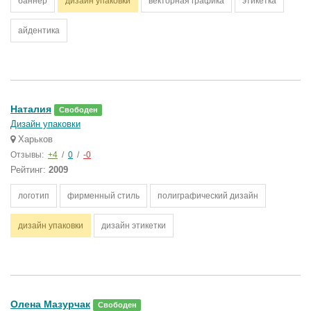
баннер
дизайн упаковки
векторная графика
этикетка
айдентика
Наталия
Свободен
Дизайн упаковки
Харьков
Отзывы:
+4
/
0
/
-0
Рейтинг:
2009
логотип
фирменный стиль
полиграфический дизайн
дизайн упаковки
дизайн этикетки
Олена Мазурчак
Свободен