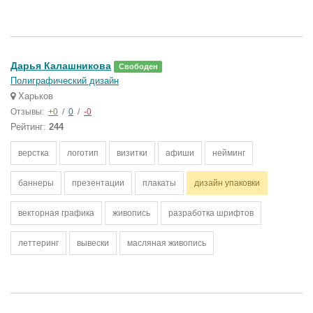
Дарья Калашникова
Свободен
Полиграфический дизайн
Харьков
Отзывы:
+0
/
0
/
-0
Рейтинг:
244
верстка
логотип
визитки
афиши
нейминг
баннеры
презентации
плакаты
дизайн упаковки
векторная графика
живопись
разработка шрифтов
леттеринг
вывески
масляная живопись