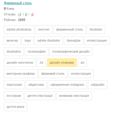
Фирменный стиль
Киев
Отзывы:
+4
/
0
/
-0
Рейтинг:
1849
adobe photoshop
логотип
фирменный стиль
illustrator
визитка
logo
adobe illustrator
брендбук
иллюстрации
illustration
полиграфия
полиграфический дизайн
дизайн логотипов
2d
дизайн упаковки
art
векторная графика
фірмовий стиль
иллюстрация
персонажі
айдентика
оформление instagram
гайдлайн
інстаграм
дитячі ілюстрації
книжкова ілюстрація
дитячі книги