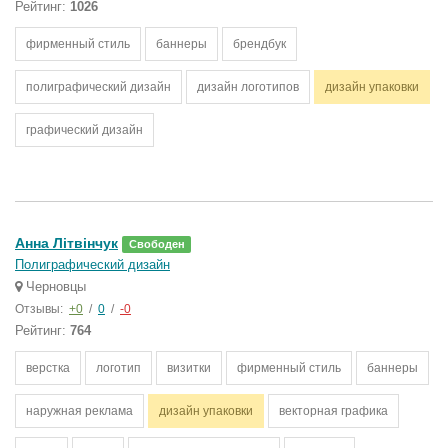
Рейтинг:
1026
фирменный стиль
баннеры
брендбук
полиграфический дизайн
дизайн логотипов
дизайн упаковки
графический дизайн
Анна Літвінчук
Свободен
Полиграфический дизайн
Черновцы
Отзывы:
+0
/
0
/
-0
Рейтинг:
764
верстка
логотип
визитки
фирменный стиль
баннеры
наружная реклама
дизайн упаковки
векторная графика