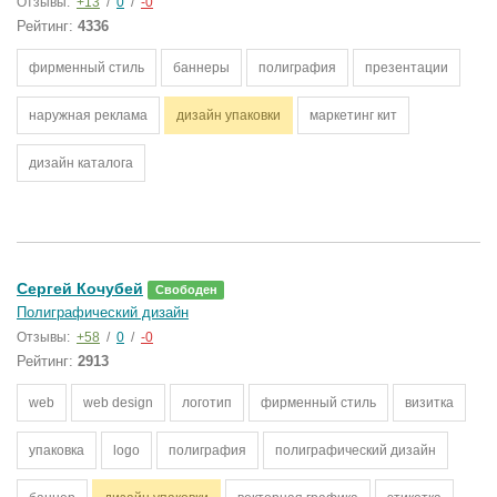
Отзывы:
+13
/
0
/
-0
Рейтинг:
4336
фирменный стиль
баннеры
полиграфия
презентации
наружная реклама
дизайн упаковки
маркетинг кит
дизайн каталога
Сергей Кочубей
Свободен
Полиграфический дизайн
Отзывы:
+58
/
0
/
-0
Рейтинг:
2913
web
web design
логотип
фирменный стиль
визитка
упаковка
logo
полиграфия
полиграфический дизайн