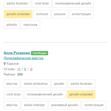
adobe illustrator
corel draw
полиграфический дизайн
дизайн упаковки
archicad
рисунок
иллюстрация
artlantis
персонаж
Алла Русакова
Свободен
Полиграфическая верстка
Харьков
Отзывы:
+0
/
0
/
-0
Рейтинг:
294
верстка
adobe photoshop
дизайн
adobe illustrator
corel draw
полиграфический дизайн
дизайн упаковки
вёрстка
adobe indesign
рекламный дизайн
иллюстрация