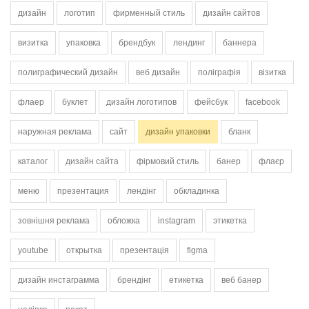
дизайн
логотип
фирменный стиль
дизайн сайтов
визитка
упаковка
брендбук
лендинг
баннера
полиграфический дизайн
веб дизайн
поліграфія
візитка
флаер
буклет
дизайн логотипов
фейсбук
facebook
наружная реклама
сайт
дизайн упаковки
бланк
каталог
дизайн сайта
фірмовий стиль
банер
флаєр
меню
презентация
лендінг
обкладинка
зовнішня реклама
обложка
instagram
этикетка
youtube
открытка
презентація
figma
дизайн инстаграмма
брендінг
етикетка
веб банер