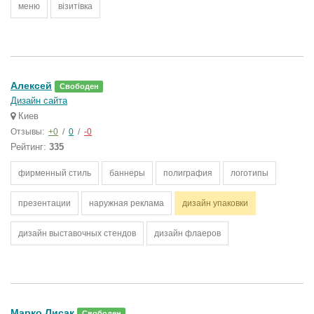
меню
візитівка
Алексей
Свободен
Дизайн сайта
Киев
Отзывы:
+0
/
0
/
-0
Рейтинг:
335
фирменный стиль
баннеры
полиграфия
логотипы
презентации
наружная реклама
дизайн упаковки
дизайн выставочных стендов
дизайн флаеров
Марко Лисак
Свободен