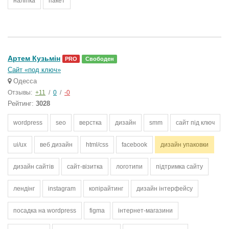
наліпка
пакет
Артем Кузьмін
PRO
Свободен
Сайт «под ключ»
Одесса
Отзывы:
+11
/
0
/
-0
Рейтинг:
3028
wordpress
seo
верстка
дизайн
smm
сайт під ключ
ui/ux
веб дизайн
html/css
facebook
дизайн упаковки
дизайн сайтів
сайт-візитка
логотипи
підтримка сайту
лендінг
instagram
копірайтинг
дизайн інтерфейсу
посадка на wordpress
figma
інтернет-магазини