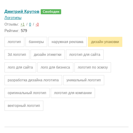
Дмитрий Крутов
Свободен
Логотипы
Отзывы:
+1
/
0
/
-0
Рейтинг:
579
логотип
баннеры
наружная реклама
дизайн упаковки
3d логотип
дизайн этикетки
логотип для сайта
лого для сайта
лого для бизнеса
логотип по эскизу
разработка дизайна логотипа
уникальный логотип
оригинальный логотип
логотип для компании
векторный логотип