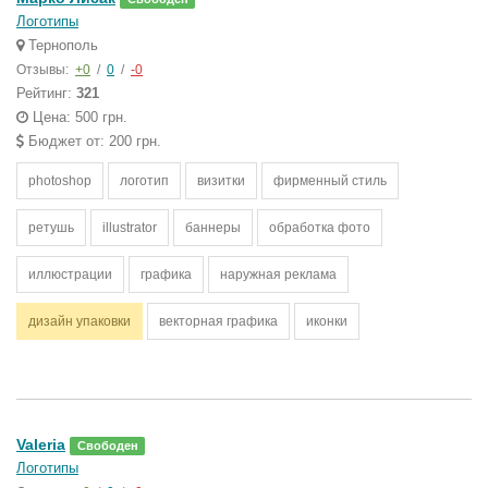
Логотипы
Тернополь
Отзывы:
+0
/
0
/
-0
Рейтинг:
321
Цена: 500 грн.
Бюджет от: 200 грн.
photoshop
логотип
визитки
фирменный стиль
ретушь
illustrator
баннеры
обработка фото
иллюстрации
графика
наружная реклама
дизайн упаковки
векторная графика
иконки
Valeria
Свободен
Логотипы