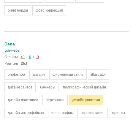
билл борды
фото коррекция
Dana
Баннеры
Отзывы:
+0
/
0
/
-0
Рейтинг:
263
photoshop
дизайн
фирменный стиль
illustrator
дизайн сайтов
баннеры
полиграфический дизайн
дизайн логотипов
персонажи
дизайн упаковки
дизайн интерфейсов
инфографика
презентация
принты