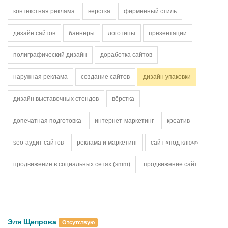
контекстная реклама
верстка
фирменный стиль
дизайн сайтов
баннеры
логотипы
презентации
полиграфический дизайн
доработка сайтов
наружная реклама
создание сайтов
дизайн упаковки
дизайн выставочных стендов
вёрстка
допечатная подготовка
интернет-маркетинг
креатив
seo-аудит сайтов
реклама и маркетинг
сайт «под ключ»
продвижение в социальных сетях (smm)
продвижение сайт
Эля Щепрова
Отсутствую