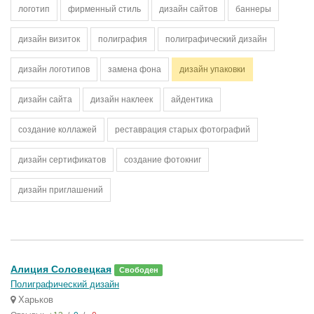
логотип
фирменный стиль
дизайн сайтов
баннеры
дизайн визиток
полиграфия
полиграфический дизайн
дизайн логотипов
замена фона
дизайн упаковки
дизайн сайта
дизайн наклеек
айдентика
создание коллажей
реставрация старых фотографий
дизайн сертификатов
создание фотокниг
дизайн приглашений
Алиция Соловецкая
Свободен
Полиграфический дизайн
Харьков