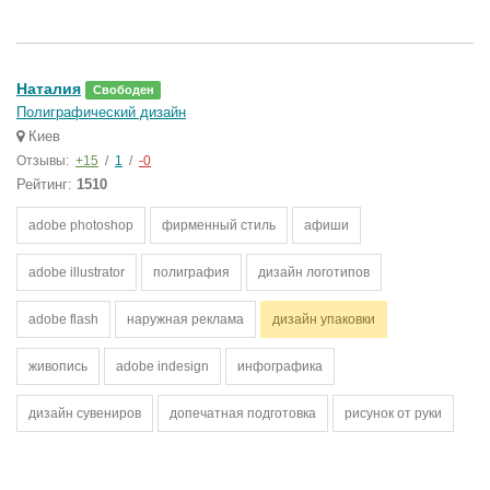
Наталия
Свободен
Полиграфический дизайн
Киев
Отзывы:
+15
/
1
/
-0
Рейтинг:
1510
adobe photoshop
фирменный стиль
афиши
adobe illustrator
полиграфия
дизайн логотипов
adobe flash
наружная реклама
дизайн упаковки
живопись
adobe indesign
инфографика
дизайн сувениров
допечатная подготовка
рисунок от руки