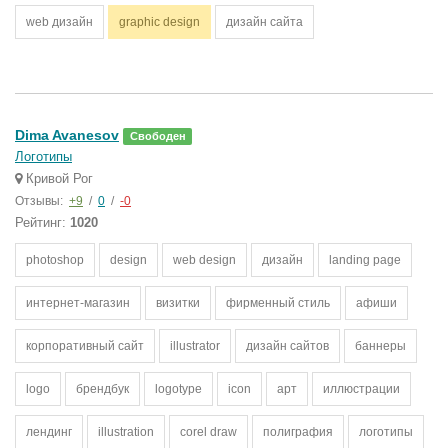
web дизайн
graphic design
дизайн сайта
Dima Avanesov
Свободен
Логотипы
Кривой Рог
Отзывы:
+9
/
0
/
-0
Рейтинг:
1020
photoshop
design
web design
дизайн
landing page
интернет-магазин
визитки
фирменный стиль
афиши
корпоративный сайт
illustrator
дизайн сайтов
баннеры
logo
брендбук
logotype
icon
арт
иллюстрации
лендинг
illustration
corel draw
полиграфия
логотипы