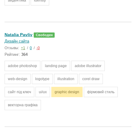
айдентика
identity
Natalia Pavliv
Свободен
Дизайн сайта
Отзывы:
+1
/
0
/
-0
Рейтинг:
364
adobe photoshop
landing page
adobe illustrator
web-design
logotype
illustration
corel draw
сайт під ключ
ui/ux
graphic design
фірмовий стиль
векторна графіка