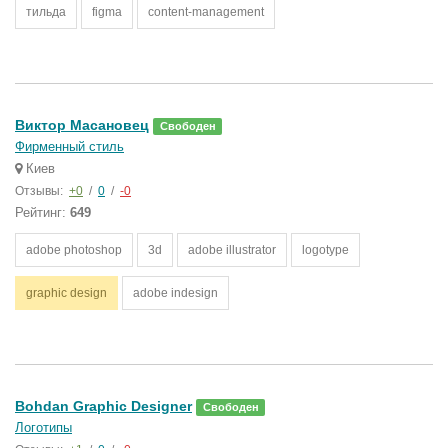
тильда
figma
content-management
Виктор Масановец
Свободен
Фирменный стиль
Киев
Отзывы:
+0
/
0
/
-0
Рейтинг:
649
adobe photoshop
3d
adobe illustrator
logotype
graphic design
adobe indesign
Bohdan Graphic Designer
Свободен
Логотипы