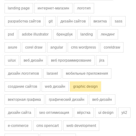
landing page
интернет-магазин
логотип
разработка сайтов
git
дизайн сайтов
визитка
sass
psd
adobe illustrator
брендбук
landing
лендинг
axure
corel draw
angular
cms wordpress
coreldraw
ui/ux
веб дизайн
веб программирование
jira
дизайн логотипов
laravel
мобильные приложения
создание сайтов
web дизайн
graphic design
векторная графика
графический дизайн
веб-дизайн
дизайн сайта
seo оптимизация
вёрстка
ui design
yii2
e-commerce
cms opencart
web development