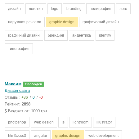
дизайн
логотип
logo
branding
полиграфия
лого
наружная реклама
graphic design
графический дизайн
графічний дизайн
брендинг
айдентика
identity
типография
Максим
Свободен
Дизайн сайта
Отзывы:
+86
/
0
/
-0
Рейтинг:
2898
Бюджет от: 1000 грн.
photoshop
web design
js
lightroom
illustrator
html5/css3
angular
graphic design
web development