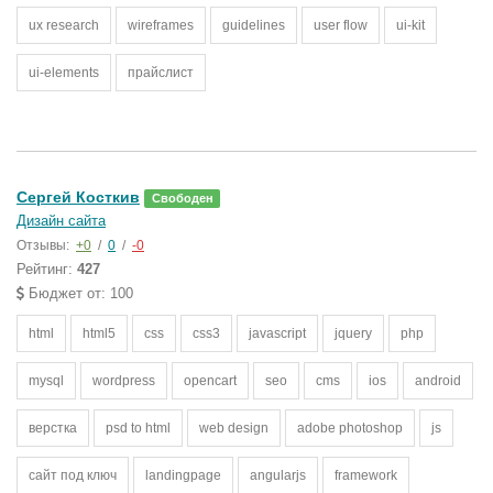
ux research
wireframes
guidelines
user flow
ui-kit
ui-elements
прайслист
Сергей Косткив
Свободен
Дизайн сайта
Отзывы:
+0
/
0
/
-0
Рейтинг:
427
Бюджет от: 100
html
html5
css
css3
javascript
jquery
php
mysql
wordpress
opencart
seo
cms
ios
android
верстка
psd to html
web design
adobe photoshop
js
сайт под ключ
landingpage
angularjs
framework