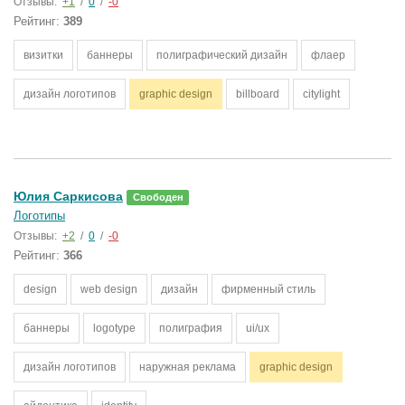
Отзывы:
+1
/
0
/
-0
Рейтинг:
389
визитки
баннеры
полиграфический дизайн
флаер
дизайн логотипов
graphic design
billboard
citylight
Юлия Саркисова
Свободен
Логотипы
Отзывы:
+2
/
0
/
-0
Рейтинг:
366
design
web design
дизайн
фирменный стиль
баннеры
logotype
полиграфия
ui/ux
дизайн логотипов
наружная реклама
graphic design