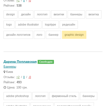
Отзывы:
+1
/
0
/
-0
Рейтинг:
538
design
дизайн
логотип
визитки
баннеры
визитка
logo
adobe illustrator
logotype
редизайн
дизайн логотипов
лого
баннер
graphic design
Дарина Поплавская
Свободен
Баннеры
Киев
Отзывы:
+2
/
0
/
-0
Рейтинг:
493
Цена: 100 грн.
adobe photoshop
логотип
фирменный стиль
баннеры