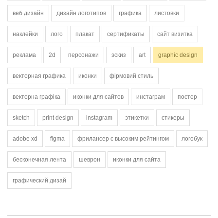
веб дизайн
дизайн логотипов
графика
листовки
наклейки
лого
плакат
сертификаты
сайт визитка
реклама
2d
персонажи
эскиз
art
graphic design
векторная графика
иконки
фірмовий стиль
векторна графіка
иконки для сайтов
инстаграм
постер
sketch
print design
instagram
этикетки
стикеры
adobe xd
figma
фрилансер с высоким рейтингом
логобук
бесконечная лента
шеврон
иконки для сайта
графический дизай