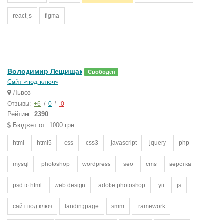
react js
figma
Володимир Лещищак
Свободен
Сайт «под ключ»
Львов
Отзывы:
+6
/
0
/
-0
Рейтинг:
2390
Бюджет от: 1000 грн.
html
html5
css
css3
javascript
jquery
php
mysql
photoshop
wordpress
seo
cms
верстка
psd to html
web design
adobe photoshop
yii
js
сайт под ключ
landingpage
smm
framework