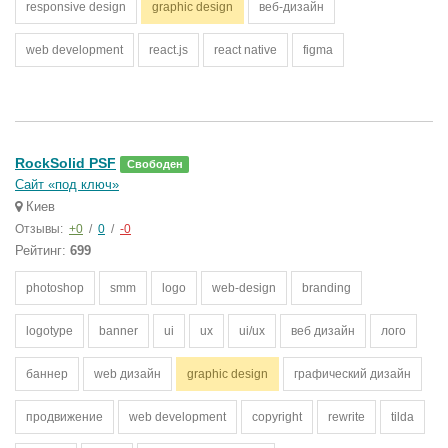
responsive design
graphic design
веб-дизайн
web development
react.js
react native
figma
RockSolid PSF
Свободен
Сайт «под ключ»
Киев
Отзывы:
+0
/
0
/
-0
Рейтинг:
699
photoshop
smm
logo
web-design
branding
logotype
banner
ui
ux
ui/ux
веб дизайн
лого
баннер
web дизайн
graphic design
графический дизайн
продвижение
web development
copyright
rewrite
tilda