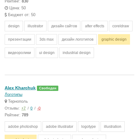
Рейтинг:
830
Цена: 50
Бюджет от: 50
design
illustrator
дизайн сайтов
after effects
coreldraw
презентации
3ds max
дизайн логотипов
graphic design
видеоролики
ui design
industrial design
Alex Kharchuk
Свободен
Логотипы
Тернополь
Отзывы:
+7
/
0
/
-0
Рейтинг:
789
adobe photoshop
adobe illustrator
logotype
illustration