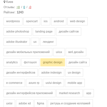
Киев
Отзывы:
+8
/
0
/
-0
Рейтинг:
1243
wordpress
opencart
ios
android
web design
adobe photoshop
landing page
дизайн сайтов
adobe illustrator
ux
лендинг
дизайн мобильных приложений
ui/ux
веб дизайн
analytics
фотошоп
graphic design
дизайн сайта
дизайн интерфейсов
adobe indesign
ux design
e-commerce
axure rp
ux/ui design
mobile app
дизайн интерфейсов приложений
market research
app
ux/ui
adobe xd
figma
ретушь и создание коллажей