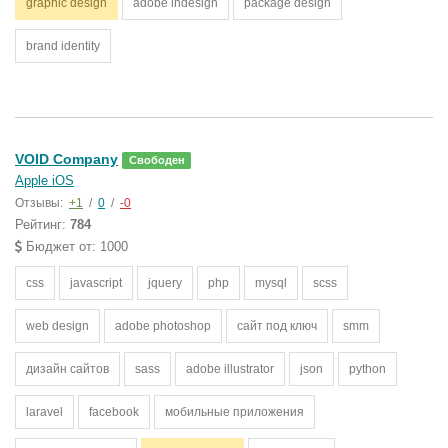
graphic design
adobe indesign
package design
brand identity
VOID Company
Свободен
Apple iOS
Отзывы:
+1
/
0
/
-0
Рейтинг:
784
Бюджет от: 1000
css
javascript
jquery
php
mysql
scss
web design
adobe photoshop
сайт под ключ
smm
дизайн сайтов
sass
adobe illustrator
json
python
laravel
facebook
мобильные приложения