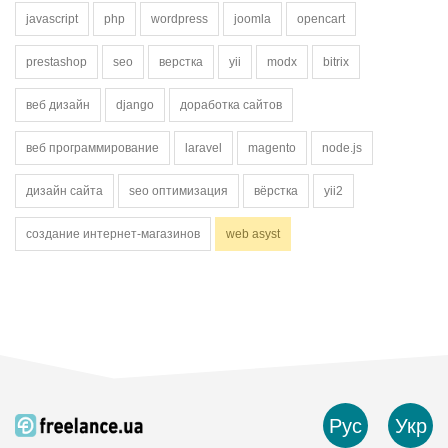
javascript
php
wordpress
joomla
opencart
prestashop
seo
верстка
yii
modx
bitrix
веб дизайн
django
доработка сайтов
веб программирование
laravel
magento
node.js
дизайн сайта
seo оптимизация
вёрстка
yii2
создание интернет-магазинов
web asyst
Рус
Укр