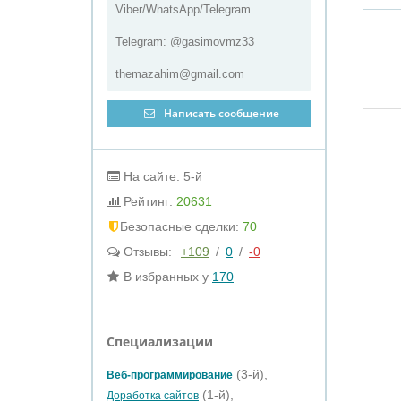
Viber/WhatsApp/Telegram
Telegram: @gasimovmz33
themazahim@gmail.com
Написать сообщение
На сайте: 5-й
Рейтинг:
20631
Бeзопасные сделки:
70
Отзывы:
+109
/
0
/
-0
В избранных у
170
Специализации
(3-й),
Веб-программирование
(1-й),
Доработка сайтов