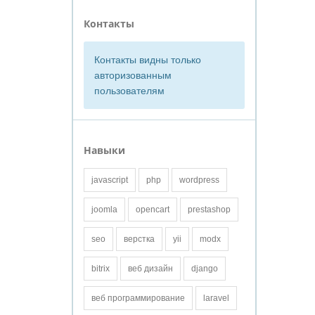
Контакты
Контакты видны только
авторизованным
пользователям
Навыки
javascript
php
wordpress
joomla
opencart
prestashop
seo
верстка
yii
modx
bitrix
веб дизайн
django
веб программирование
laravel