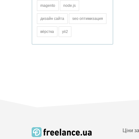
magento
node.js
дизайн сайта
seo оптимизация
вёрстка
yii2
Ціни з