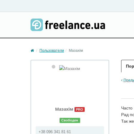
Пользователи
Мазахім
По
Преды
Часто
Мазахім
PRO
Рад п
Свободен
Так ж
+38 096 341 81 61