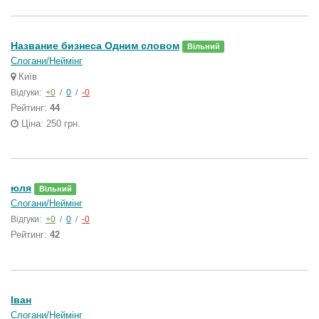
Название бизнеса Одним словом
Вільний
Слогани/Неймінг
Київ
Відгуки:
+0
/
0
/
-0
Рейтинг:
44
Ціна: 250 грн.
юля
Вільний
Слогани/Неймінг
Відгуки:
+0
/
0
/
-0
Рейтинг:
42
Іван
Слогани/Неймінг