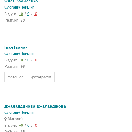
Олег Василенко
Слогани/Неймінг
Відгуки:
+0
/
0
/
-0
Рейтинг:
79
Іван Іванок
Слогани/Неймінг
Відгуки:
+0
/
0
/
-0
Рейтинг:
68
фотошоп
фотографія
Джаландинова Джаландінова
Слогани/Неймінг
Миколаїв
Відгуки:
+0
/
0
/
-0
Рейтинг:
65