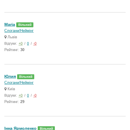
Maria
Вільний
Слогани/Неймінг
Львів
Відгуки:
+0
/
0
/
-0
Рейтинг:
30
Юлия
Вільний
Слогани/Неймінг
Київ
Відгуки:
+0
/
0
/
-0
Рейтинг:
29
Інна Ярмоленко
Вільний