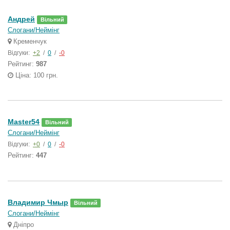
Андрей
Вільний
Слогани/Неймінг
Кременчук
Відгуки:
+2
/
0
/
-0
Рейтинг:
987
Ціна: 100 грн.
Master54
Вільний
Слогани/Неймінг
Відгуки:
+0
/
0
/
-0
Рейтинг:
447
Владимир Чмыр
Вільний
Слогани/Неймінг
Дніпро