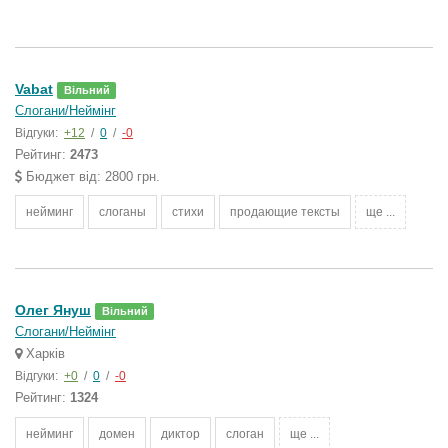
Vabat
Вільний
Слогани/Неймінг
Відгуки:
+12
/
0
/
-0
Рейтинг:
2473
Бюджет від: 2800 грн.
нейминг
слоганы
стихи
продающие тексты
ще ...
Олег Януш
Вільний
Слогани/Неймінг
Харків
Відгуки:
+0
/
0
/
-0
Рейтинг:
1324
нейминг
домен
диктор
слоган
ще ...