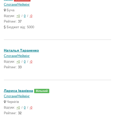
Слогани/Неймінг
Буча
Відгуки:
+0
/
0
/
-0
Рейтинг:
37
Бюджет від: 5000
Наталья Тараненко
Слогани/Неймінг
Відгуки:
+0
/
0
/
-0
Рейтинг:
33
Лариса Іванівна
Вільний
Слогани/Неймінг
Чернігів
Відгуки:
+0
/
0
/
-0
Рейтинг:
32