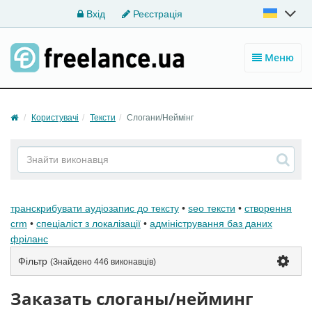
Вхід
Реєстрація
Меню
Користувачі
Тексти
Слогани/Неймінг
транскрибувати аудіозапис до тексту
•
seo тексти
•
створення
crm
•
спеціаліст з локалізації
•
адміністрування баз даних
фріланс
Фільтр
(Знайдено
446 виконавців
)
Заказать слоганы/нейминг