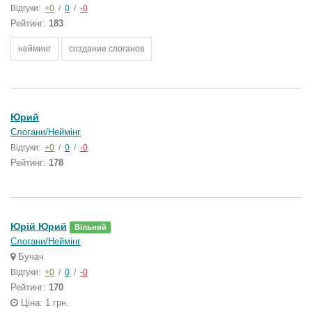
Відгуки:
+0
/
0
/
-0
Рейтинг:
183
нейминг
создание слоганов
Юрий
Слогани/Неймінг
Відгуки:
+0
/
0
/
-0
Рейтинг:
178
Юрій Юрий
Вільний
Слогани/Неймінг
Бучач
Відгуки:
+0
/
0
/
-0
Рейтинг:
170
Ціна: 1 грн.