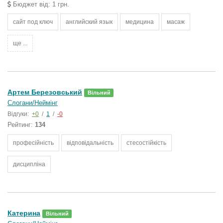
Бюджет від: 1 грн.
сайт под ключ
английский язык
медицина
масаж
ще ...
Артем Березовський
Вільний
Слогани/Неймінг
Відгуки:
+0
/
1
/
-0
Рейтинг:
134
професійність
відповідальність
стесостійкість
дисципліна
Катерина
Вільний