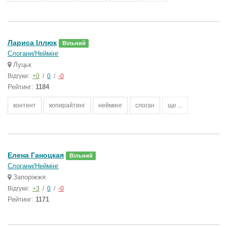
Лариса Іллюк
Вільний
Слогани/Неймінг
Луцьк
Відгуки:
+0
/
0
/
-0
Рейтинг:
1184
контент
копирайтинг
нейминг
слоган
ще ...
Елена Ганоцкая
Вільний
Слогани/Неймінг
Запоріжжя
Відгуки:
+3
/
0
/
-0
Рейтинг:
1171