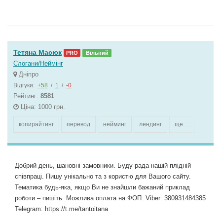
Тетяна Масюк
PRO
Вільний
Слогани/Неймінг
Дніпро
Відгуки:
+58
/
1
/
-0
Рейтинг:
8581
Ціна: 1000 грн.
копирайтинг
перевод
нейминг
лендинг
ще ...
Добрий день, шановні замовники. Буду рада нашій плідній
співпраці. Пишу унікально та з користю для Вашого сайту.
Тематика будь-яка, якщо Ви не знайшли бажаний приклад
роботи – пишіть. Можлива оплата на ФОП. Viber: 380931484385
Telegram: https://t.me/tantoitana