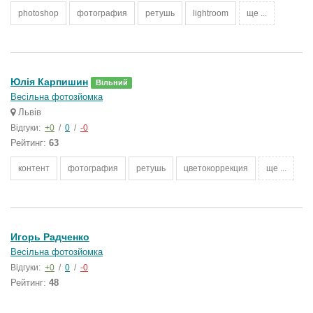
photoshop
фотография
ретушь
lightroom
ще ...
Юлія Карпишин
Вільний
Весільна фотозйомка
Львів
Відгуки:
+0
/
0
/
-0
Рейтинг:
63
контент
фотография
ретушь
цветокоррекция
ще ...
Игорь Радченко
Весільна фотозйомка
Відгуки:
+0
/
0
/
-0
Рейтинг:
48