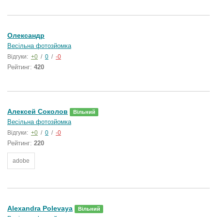
Олександр
Весільна фотозйомка
Відгуки:
+0
/
0
/
-0
Рейтинг:
420
Алексей Соколов
Вільний
Весільна фотозйомка
Відгуки:
+0
/
0
/
-0
Рейтинг:
220
adobe
Alexandra Polevaya
Вільний