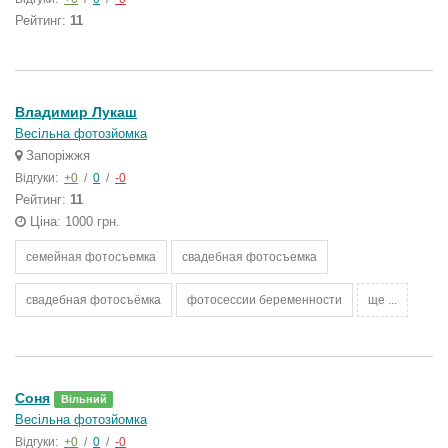
Рейтинг:
11
Владимир Лукаш
Весільна фотозйомка
Запоріжжя
Відгуки:
+0
/
0
/
-0
Рейтинг:
11
Ціна: 1000 грн.
семейная фотосъемка
свадебная фотосъемка
свадебная фотосъёмка
фотосессии беременности
ще ...
Соня
Вільний
Весільна фотозйомка
Відгуки:
+0
/
0
/
-0