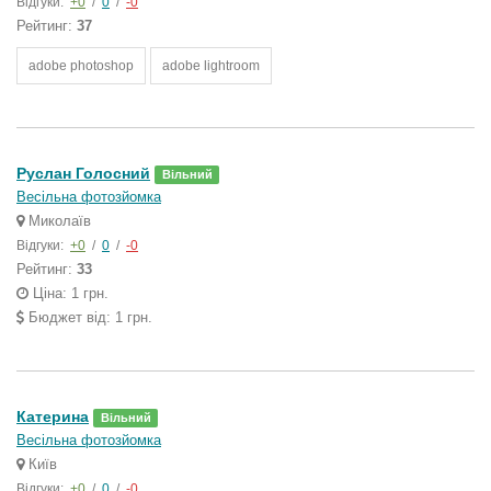
Відгуки:
+0
/
0
/
-0
Рейтинг:
37
adobe photoshop
adobe lightroom
Руслан Голосний
Вільний
Весільна фотозйомка
Миколаїв
Відгуки:
+0
/
0
/
-0
Рейтинг:
33
Ціна: 1 грн.
Бюджет від: 1 грн.
Катерина
Вільний
Весільна фотозйомка
Київ
Відгуки:
+0
/
0
/
-0