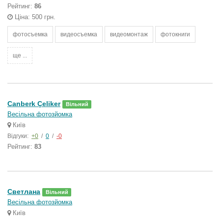
Рейтинг:
86
Ціна: 500 грн.
фотосъемка
видеосъемка
видеомонтаж
фотокниги
ще ...
Canberk Çeliker
Вільний
Весільна фотозйомка
Київ
Відгуки:
+0
/
0
/
-0
Рейтинг:
83
Светлана
Вільний
Весільна фотозйомка
Київ