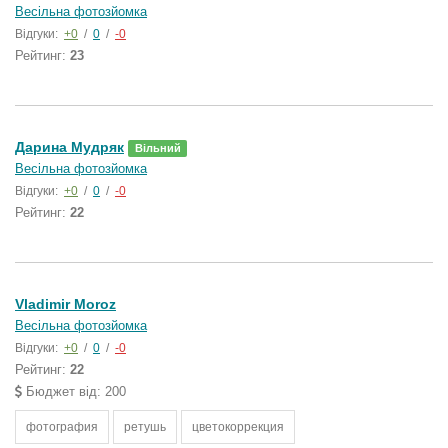
Весільна фотозйомка
Відгуки:
+0
/
0
/
-0
Рейтинг:
23
Дарина Мудряк
Вільний
Весільна фотозйомка
Відгуки:
+0
/
0
/
-0
Рейтинг:
22
Vladimir Moroz
Весільна фотозйомка
Відгуки:
+0
/
0
/
-0
Рейтинг:
22
Бюджет від: 200
фотография
ретушь
цветокоррекция