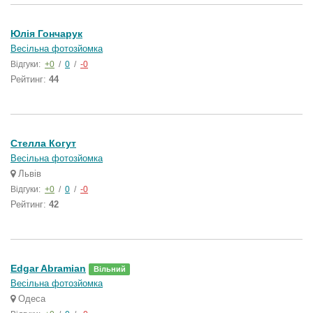
Юлія Гончарук
Весільна фотозйомка
Відгуки:
+0
/
0
/
-0
Рейтинг:
44
Стелла Когут
Весільна фотозйомка
Львів
Відгуки:
+0
/
0
/
-0
Рейтинг:
42
Edgar Abramian
Вільний
Весільна фотозйомка
Одеса