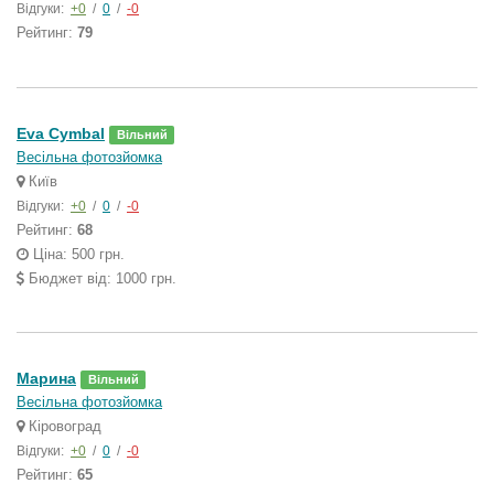
Відгуки:
+0
/
0
/
-0
Рейтинг:
79
Eva Cymbal
Вільний
Весільна фотозйомка
Київ
Відгуки:
+0
/
0
/
-0
Рейтинг:
68
Ціна: 500 грн.
Бюджет від: 1000 грн.
Марина
Вільний
Весільна фотозйомка
Кіровоград
Відгуки:
+0
/
0
/
-0
Рейтинг:
65