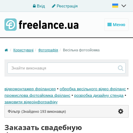
Вхід
Реєстрація
Меню
Користувачі
Фотографія
Весільна фотозйомка
відеомонтажер фрілансер
•
обробка весільного відео фріланс
•
промислова фотозйомка фріланс
•
розробка дизайну стенда
•
замовити відеоінфографіку
Фільтр
(Знайдено
193 виконавця
)
Заказать свадебную