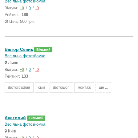
Весільна фотозйомка
Відгуки:
+0
/
0
/
-0
Рейтинг:
188
Ціна: 500 грн.
Віктор Сеник
Вільний
Весільна фотозйомка
Львів
Відгуки:
+0
/
0
/
-0
Рейтинг:
133
фотография
смм
фотошоп
монтаж
ще ...
Анатолий
Вільний
Весільна фотозйомка
Київ