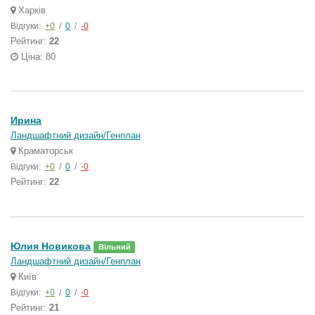
Харків
Відгуки:
+0
/
0
/
-0
Рейтинг:
22
Ціна: 80
Ирина
Ландшафтний дизайн/Генплан
Краматорськ
Відгуки:
+0
/
0
/
-0
Рейтинг:
22
Юлия Новикова
Вільний
Ландшафтний дизайн/Генплан
Київ
Відгуки:
+0
/
0
/
-0
Рейтинг:
21