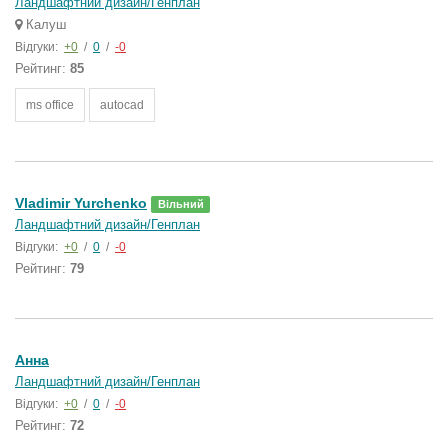
Ландшафтний дизайн/Генплан
Калуш
Відгуки:
+0
/
0
/
-0
Рейтинг:
85
ms office
autocad
Vlаdimіr Yurchenko
Вільний
Ландшафтний дизайн/Генплан
Відгуки:
+0
/
0
/
-0
Рейтинг:
79
Анна
Ландшафтний дизайн/Генплан
Відгуки:
+0
/
0
/
-0
Рейтинг:
72