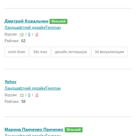
Дмитрий Ковальчин
Вільний
Ландшафтний дизайн/Генплан
Відгуки:
+0
/
0
/
-0
Рейтинг:
62
corel draw
3ds max
дизайн интерьера
3d визуализация
Yehor
Ландшафтний дизайн/Генплан
Відгуки:
+0
/
0
/
-0
Рейтинг:
58
Марина Панченко Панченко
Вільний
Ландшафтний дизайн/Генплан