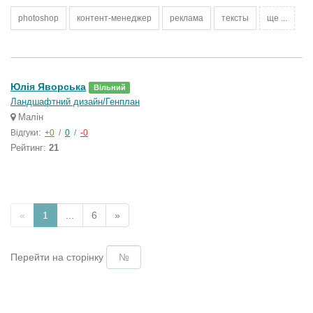
photoshop
контент-менеджер
реклама
тексты
ще ...
Юлія Яворська
Вільний
Ландшафтний дизайн/Генплан
Малін
Відгуки:
+0
/
0
/
-0
Рейтинг:
21
«
1
...
6
»
Перейти на сторінку