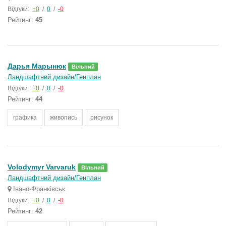
Відгуки:
+0
/
0
/
-0
Рейтинг:
45
Дарья Марынюк
Вільний
Ландшафтний дизайн/Генплан
Відгуки:
+0
/
0
/
-0
Рейтинг:
44
графика
живопись
рисунок
Volodymyr Varvaruk
Вільний
Ландшафтний дизайн/Генплан
Івано-Франківськ
Відгуки:
+0
/
0
/
-0
Рейтинг:
42