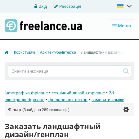
Вхід
Реєстрація
Меню
Користувачі
Архітектура/Інтер'єр
Ландшафтний дизайн/Генплан
інфографіка фріланс
•
технічний дизайн фріланс
•
3d
ілюстрація фріланс
•
фріланс архітектор
•
замовити комікс
Фільтр
(Знайдено
289 виконавців
)
Заказать ландшафтный
дизайн/генплан