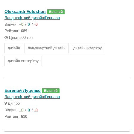
Oleksandr Voloshan
Вільний
Ландшафтний дизайн/Генплан
Відгуки:
+0
/
0
/
-0
Рейтинг:
689
Ціна: 500 грн.
дизайн
ландшафтний дизайн
дизайн інтер'єру
дизайн екстер'єру
Евгений Луценко
Вільний
Ландшафтний дизайн/Генплан
Дніпро
Відгуки:
+0
/
0
/
-0
Рейтинг:
610