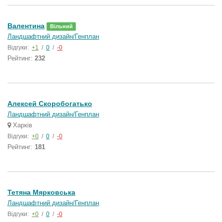
Валентина
Вільний
Ландшафтний дизайн/Генплан
Відгуки:
+1
/
0
/
-0
Рейтинг:
232
Алексей Скоробогатько
Ландшафтний дизайн/Генплан
Харків
Відгуки:
+0
/
0
/
-0
Рейтинг:
181
Тетяна Мярковська
Ландшафтний дизайн/Генплан
Відгуки:
+0
/
0
/
-0