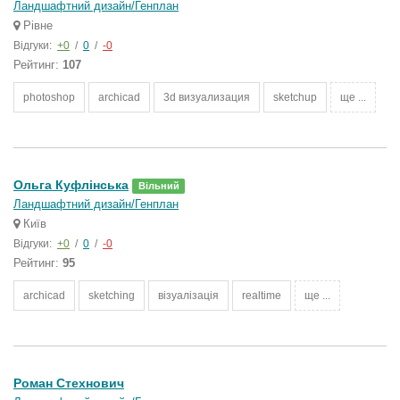
Ландшафтний дизайн/Генплан
Рівне
Відгуки:
+0
/
0
/
-0
Рейтинг:
107
photoshop
archicad
3d визуализация
sketchup
ще ...
Ольга Куфлінська
Вільний
Ландшафтний дизайн/Генплан
Київ
Відгуки:
+0
/
0
/
-0
Рейтинг:
95
archicad
sketching
візуалізація
realtime
ще ...
Роман Стехнович