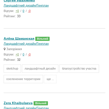
Сергей Ивахненко
Ландшафтний дизайн/Генплан
Відгуки:
+0
/
0
/
-0
Рейтинг:
33
Алёна Шаманская
Вільний
Ландшафтний дизайн/Генплан
Запоріжжя
Відгуки:
+0
/
0
/
-0
Рейтинг:
32
sketchup
ландшафтный дизайн
благоустройство участка
озеленение территории
ще ...
Zera Khaibulaeva
Вільний
Ландшафтний дизайн/Генплан