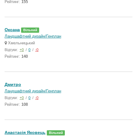
Рейтинг:
155
Oксана
Вільний
Ландшафтний дизайн/Генплан
Хмельницький
Відгуки:
+0
/
0
/
-0
Рейтинг:
140
Дмитро
Ландшафтний дизайн/Генплан
Відгуки:
+0
/
0
/
-0
Рейтинг:
108
Анастасія Яковець
Вільний