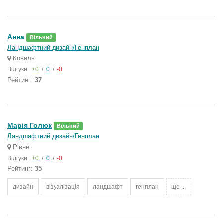
Анна
Вільний
Ландшафтний дизайн/Генплан
Ковель
Відгуки:
+0
/
0
/
-0
Рейтинг:
37
Марія Голюк
Вільний
Ландшафтний дизайн/Генплан
Рівне
Відгуки:
+0
/
0
/
-0
Рейтинг:
35
дизайн
візуалізація
ландшафт
генплан
ще ...