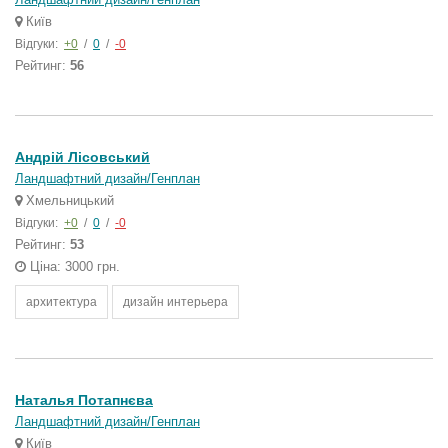
Київ
Відгуки:
+0
/
0
/
-0
Рейтинг:
56
Андрій Лісовський
Ландшафтний дизайн/Генплан
Хмельницький
Відгуки:
+0
/
0
/
-0
Рейтинг:
53
Ціна: 3000 грн.
архитектура
дизайн интерьера
Наталья Потапнєва
Ландшафтний дизайн/Генплан
Київ