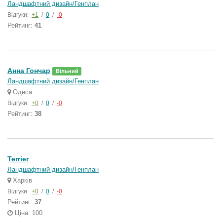
Ландшафтний дизайн/Генплан
Відгуки:
+1
/
0
/
-0
Рейтинг:
41
Анна Гончар
Вільний
Ландшафтний дизайн/Генплан
Одеса
Відгуки:
+0
/
0
/
-0
Рейтинг:
38
Terrier
Ландшафтний дизайн/Генплан
Харків
Відгуки:
+0
/
0
/
-0
Рейтинг:
37
Ціна: 100