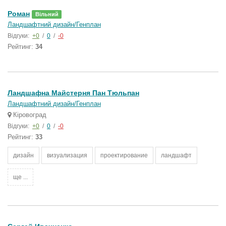
Роман
Вільний
Ландшафтний дизайн/Генплан
Відгуки:
+0
/
0
/
-0
Рейтинг:
34
Ландшафна Майстерня Пан Тюльпан
Ландшафтний дизайн/Генплан
Кіровоград
Відгуки:
+0
/
0
/
-0
Рейтинг:
33
дизайн
визуализация
проектирование
ландшафт
ще ...