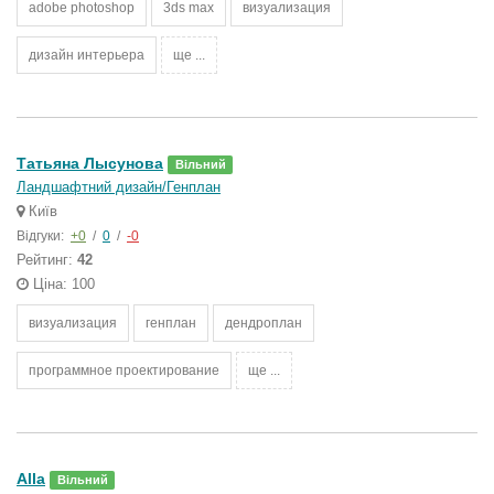
adobe photoshop
3ds max
визуализация
дизайн интерьера
ще ...
Татьяна Лысунова
Вільний
Ландшафтний дизайн/Генплан
Київ
Відгуки:
+0
/
0
/
-0
Рейтинг:
42
Ціна: 100
визуализация
генплан
дендроплан
программное проектирование
ще ...
Alla
Вільний