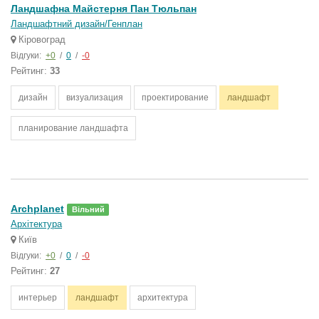
Ландшафна Майстерня Пан Тюльпан
Ландшафтний дизайн/Генплан
Кіровоград
Відгуки:
+0
/
0
/
-0
Рейтинг:
33
дизайн
визуализация
проектирование
ландшафт
планирование ландшафта
Archplanet
Вільний
Архітектура
Київ
Відгуки:
+0
/
0
/
-0
Рейтинг:
27
интерьер
ландшафт
архитектура