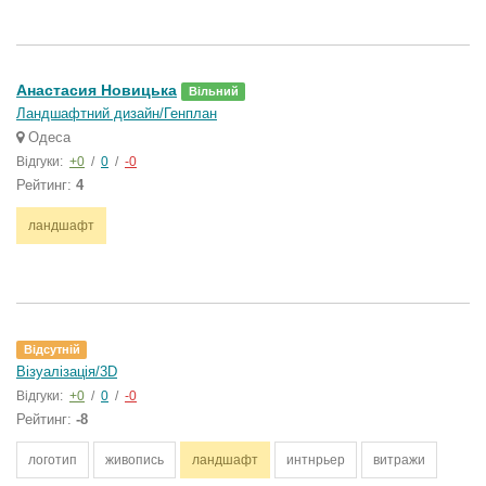
Анастасия Новицька
Вільний
Ландшафтний дизайн/Генплан
Одеса
Відгуки:
+0
/
0
/
-0
Рейтинг:
4
ландшафт
Відсутній
Візуалізація/3D
Відгуки:
+0
/
0
/
-0
Рейтинг:
-8
логотип
живопись
ландшафт
интнрьер
витражи