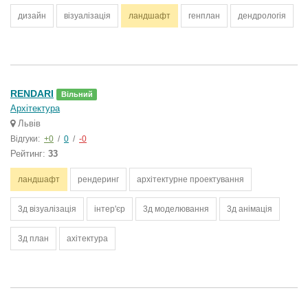
дизайн
візуалізація
ландшафт
генплан
дендрологія
RENDARI
Вільний
Архітектура
Львів
Відгуки:
+0
/
0
/
-0
Рейтинг:
33
ландшафт
рендеринг
архітектурне проектування
3д візуалізація
інтер'єр
3д моделювання
3д анімація
3д план
ахітектура