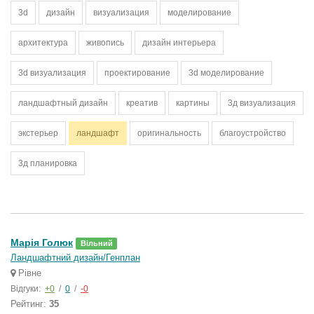
3d
дизайн
визуализация
моделирование
архитектура
живопись
дизайн интерьера
3d визуализация
проектирование
3d моделирование
ландшафтный дизайн
креатив
картины
3д визуализация
экстерьер
ландшафт
оригинальность
благоустройство
3д планировка
Марія Голюк
Вільний
Ландшафтний дизайн/Генплан
Рівне
Відгуки:
+0
/
0
/
-0
Рейтинг:
35