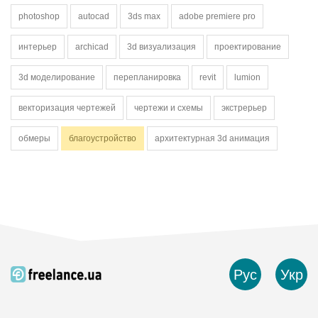
photoshop
autocad
3ds max
adobe premiere pro
интерьер
archicad
3d визуализация
проектирование
3d моделирование
перепланировка
revit
lumion
векторизация чертежей
чертежи и схемы
экстрерьер
обмеры
благоустройство
архитектурная 3d анимация
Рус
Укр