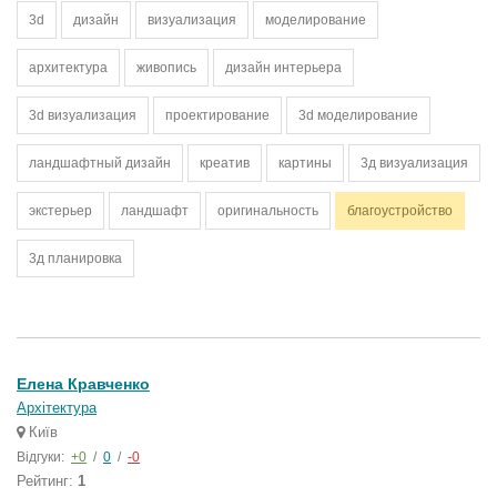
3d
дизайн
визуализация
моделирование
архитектура
живопись
дизайн интерьера
3d визуализация
проектирование
3d моделирование
ландшафтный дизайн
креатив
картины
3д визуализация
экстерьер
ландшафт
оригинальность
благоустройство
3д планировка
Елена Кравченко
Архітектура
Київ
Відгуки:
+0
/
0
/
-0
Рейтинг:
1