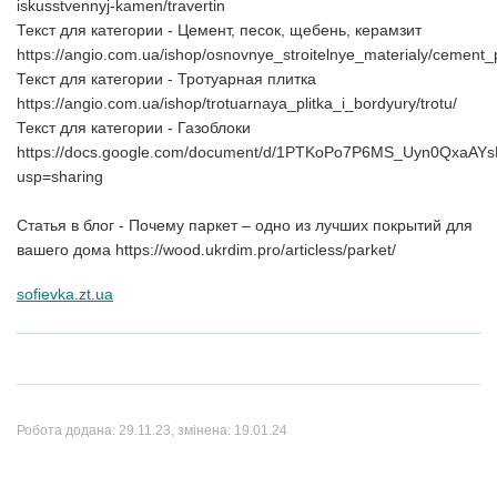
iskusstvennyj-kamen/travertin
Текст для категории - Цемент, песок, щебень, керамзит
https://angio.com.ua/ishop/osnovnye_stroitelnye_materialy/cemen
Текст для категории - Тротуарная плитка
https://angio.com.ua/ishop/trotuarnaya_plitka_i_bordyury/trotu/
Текст для категории - Газоблоки
https://docs.google.com/document/d/1PTKoPo7P6MS_Uyn0QxaA
usp=sharing
Статья в блог - Почему паркет – одно из лучших покрытий для
вашего дома https://wood.ukrdim.pro/articless/parket/
sofievka.zt.ua
Робота додана:
29.11.23
, змінена:
19.01.24