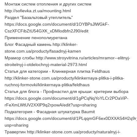
Монтаж систем отопления и других систем
http://sofievka.zt.ua/mounting.html
Раздел "Базальтовый утеплитель"
https://docs.google.com/document/d/1OYBPsJlWGkF-
CszXFCFibZtU54GXK_xDMlodbfn2J90/edit
Применение пенополиуретана
Блог Фасадный камень http://klinker-
stone.com.ua/producty/fasadnyj-kamen
Мрамор слэбы http://www.stroyvitrina.ru/articles/mramor--elitnyj-
stroitelnyj-i-otdelochnyj-material-2973.html
Статья для категории - Клинкерная плитка Feldhaus
http://klinker-stone.com.ua/producty/klinkernaya-plitka-i-plitka-
ruchnoj-formovki/klinkernaya-plitka/feldhaus
Статья для блога - Профнастил для крыши: критерии выбора
https://docs.google.com/document/d/1gPCqNqYoYLCr2POaViP-
rFeXmLWtUV2XXlP9q2rpowA/edit?usp=sharing
Подкатегория - Фасадная штукатурка Baumit
https://docs.google.com/document/d/1PLqqmGF6ex0DXXAS4H2q9
usp=sharing
Травертин http://klinker-stone.com.ua/producty/naturalnyj-i-