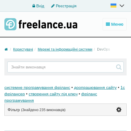
Вхід
Реєстрація
Меню
Користувачі
Мережі та інформаційні системи
DevOps
системне програмування фріланс
•
доопрацювання сайту
•
1с
фрілансер
•
створення сайту під ключ
•
фріланс
програмування
Фільтр
(Знайдено
235 виконавців
)