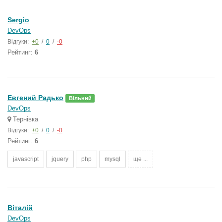
Sergio
DevOps
Відгуки:
+0
/
0
/
-0
Рейтинг:
6
Евгений Радько
Вільний
DevOps
Тернівка
Відгуки:
+0
/
0
/
-0
Рейтинг:
6
javascript
jquery
php
mysql
ще ...
Віталій
DevOps