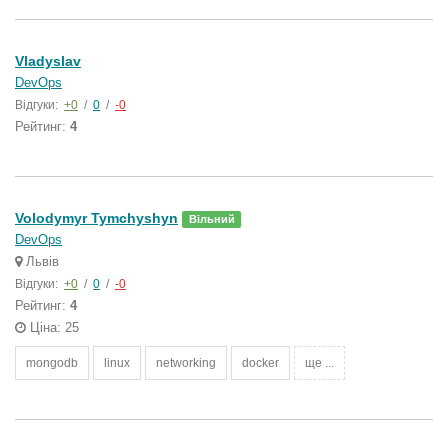
Vladyslav
DevOps
Відгуки:
+0
/
0
/
-0
Рейтинг:
4
Volodymyr Tymchyshyn
Вільний
DevOps
Львів
Відгуки:
+0
/
0
/
-0
Рейтинг:
4
Ціна: 25
mongodb
linux
networking
docker
ще ...