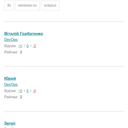
tfs
windows os
octopus
Віталій Горбатенко
DevOps
Відгуки:
+0
/
0
/
-0
Рейтинг:
2
Юрий
DevOps
Відгуки:
+0
/
0
/
-0
Рейтинг:
2
Sergii