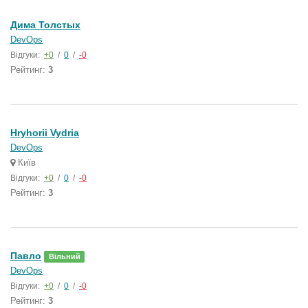
Дима Толстых
DevOps
Відгуки:
+0
/
0
/
-0
Рейтинг:
3
Hryhorii Vydria
DevOps
Київ
Відгуки:
+0
/
0
/
-0
Рейтинг:
3
Павло
Вільний
DevOps
Відгуки:
+0
/
0
/
-0
Рейтинг:
3