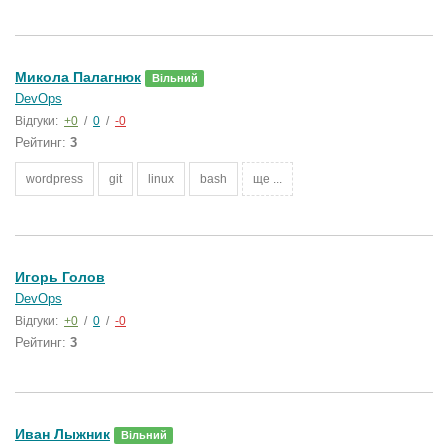
Микола Палагнюк
Вільний
DevOps
Відгуки:
+0
/
0
/
-0
Рейтинг:
3
wordpress
git
linux
bash
ще ...
Игорь Голов
DevOps
Відгуки:
+0
/
0
/
-0
Рейтинг:
3
Иван Лыжник
Вільний