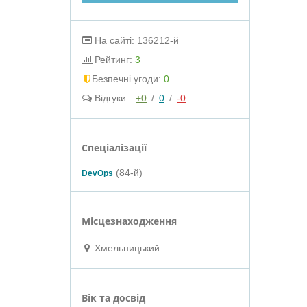
На сайті: 136212-й
Рейтинг:
3
Безпечні угоди:
0
Відгуки:
+0
/
0
/
-0
Спеціалізації
(84-й)
DevOps
Місцезнаходження
Хмельницький
Вік та досвід