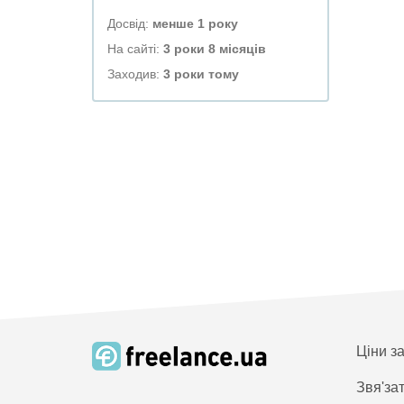
Досвід:
менше 1 року
На сайті:
3 роки 8 місяців
Заходив:
3 роки тому
Ціни з
Звя'за