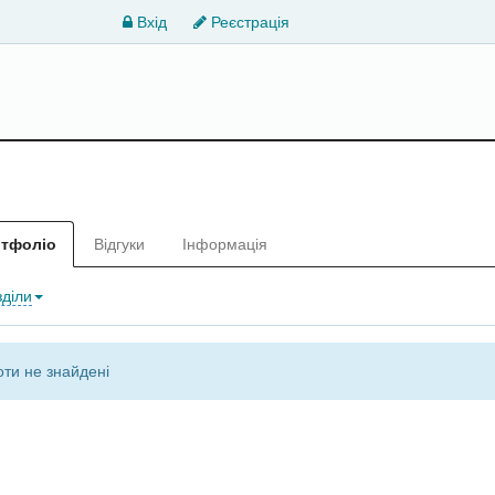
Вхід
Реєстрація
тфоліо
Відгуки
Інформація
зділи
ти не знайдені