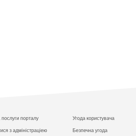
а послуги порталу
Угода користувача
тися з адміністраціею
Безпечна угода