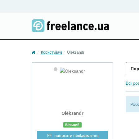
Користувачі
Oleksandr
Пор
Всі ро
Робо
Oleksandr
Вільний
написати повідомлення