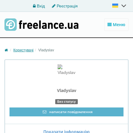
Вхід
Реєстрація
Меню
Користувачі
Vladyslav
Vladyslav
Без статусу
написати повідомлення
Показати інформацію