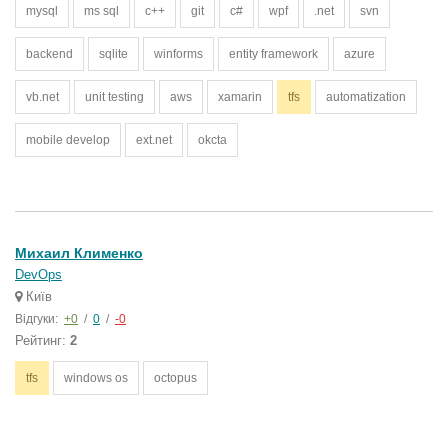
mysql
ms sql
c++
git
c#
wpf
.net
svn
backend
sqlite
winforms
entity framework
azure
vb.net
unit testing
aws
xamarin
tfs
automatization
mobile develop
ext.net
okcta
Михаил Клименко
DevOps
Київ
Відгуки:
+0
/
0
/
-0
Рейтинг:
2
tfs
windows os
octopus