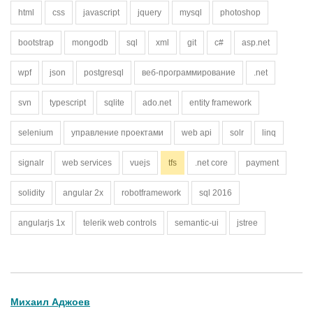
html
css
javascript
jquery
mysql
photoshop
bootstrap
mongodb
sql
xml
git
c#
asp.net
wpf
json
postgresql
веб-программирование
.net
svn
typescript
sqlite
ado.net
entity framework
selenium
управление проектами
web api
solr
linq
signalr
web services
vuejs
tfs
.net core
payment
solidity
angular 2x
robotframework
sql 2016
angularjs 1x
telerik web controls
semantic-ui
jstree
Михаил Аджоев