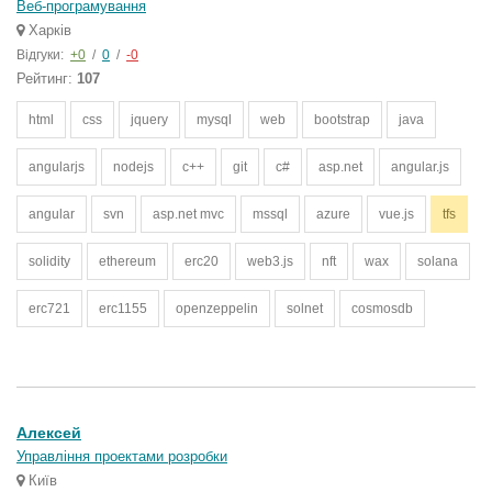
Веб-програмування
Харків
Відгуки:
+0
/
0
/
-0
Рейтинг:
107
html
css
jquery
mysql
web
bootstrap
java
angularjs
nodejs
c++
git
c#
asp.net
angular.js
angular
svn
asp.net mvc
mssql
azure
vue.js
tfs
solidity
ethereum
erc20
web3.js
nft
wax
solana
erc721
erc1155
openzeppelin
solnet
cosmosdb
Алексей
Управління проектами розробки
Київ