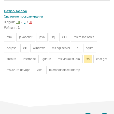
Петро Колос
Системне програмування
Відгуки:
+0
/
0
/
-0
Рейтинг:
1
html
javascript
java
sql
c++
microsoft office
eclipse
c#
windows
ms sql server
ai
sqlite
firebird
interbase
github
ms visual studio
tfs
chat gpt
ms azure devops
vsto
microsoft office interop