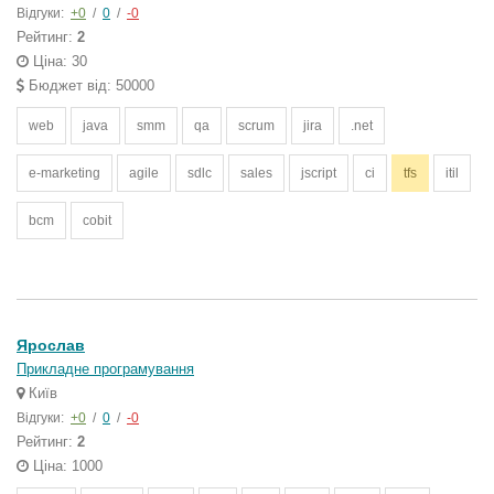
Відгуки:
+0
/
0
/
-0
Рейтинг:
2
Ціна: 30
Бюджет від: 50000
web
java
smm
qa
scrum
jira
.net
e-marketing
agile
sdlc
sales
jscript
ci
tfs
itil
bcm
cobit
Ярослав
Прикладне програмування
Київ
Відгуки:
+0
/
0
/
-0
Рейтинг:
2
Ціна: 1000