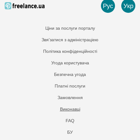
Рус
Укр
Ціни за послуги порталу
Звя'затися з адміністраціею
Політика конфіденційності
Угода користувача
Безпечна угода
Платнi послуги
Замовлення
Виконавці
FAQ
БУ