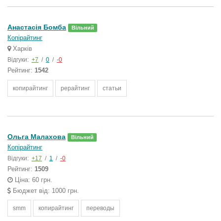
Анастасія Бомба
Вільний
Копірайтинг
Харків
Відгуки:
+7
/
0
/
-0
Рейтинг:
1542
копирайтинг
рерайтинг
статьи
Ольга Малахова
Вільний
Копірайтинг
Відгуки:
+17
/
1
/
-0
Рейтинг:
1509
Ціна: 60 грн.
Бюджет від: 1000 грн.
smm
копирайтинг
переводы