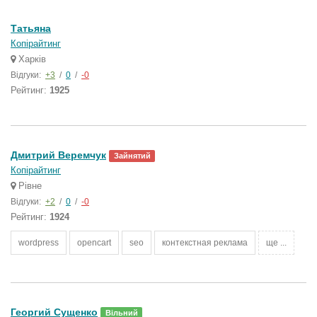
Татьяна
Копірайтинг
Харків
Відгуки:
+3
/
0
/
-0
Рейтинг:
1925
Дмитрий Веремчук
Зайнятий
Копірайтинг
Рівне
Відгуки:
+2
/
0
/
-0
Рейтинг:
1924
wordpress
opencart
seo
контекстная реклама
ще ...
Георгий Сущенко
Вільний