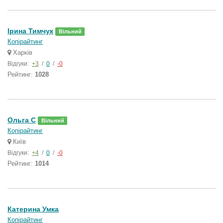
Ірина Тимчук
Вільний
Копірайтинг
Харків
Відгуки:
+3
/
0
/
-0
Рейтинг:
1028
Ольга C
Вільний
Копірайтинг
Київ
Відгуки:
+4
/
0
/
-0
Рейтинг:
1014
Катерина Умка
Копірайтинг