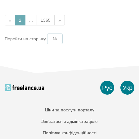
«
2
...
1365
»
Перейти на сторінку
Рус
Укр
Ціни за послуги порталу
Звя'затися з адміністраціею
Політика конфіденційності