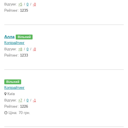
Відгуки:
+5
/
0
/
-0
Рейтинг:
1235
Алла
Вільний
Копірайтинг
Відгуки:
+8
/
0
/
-0
Рейтинг:
1233
Вільний
Копірайтинг
Київ
Відгуки:
+7
/
0
/
-1
Рейтинг:
1226
Ціна: 70 грн.