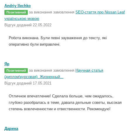
Andriy Ilechko
за виконання замовлення
SEO-стаття про Nissan Leaf
Позитивний
українською мовою
Відгук доданий 22.05.2022
Робота виконана. Були певні зауваження до тексту, які
оперативно були виправлені.
Яр
за виконання замовлення
Научная статья
Позитивний
(диплом\курсовая). Жизненный...
Відгук доданий 17.05.2021
Отличное впечатление! Сделала больше, чем ожидалось,
глубоко разобралась в теме, давала дельные советы, высокая
степень вовлеченностии и отвественности. Рекомендую!
Дарина