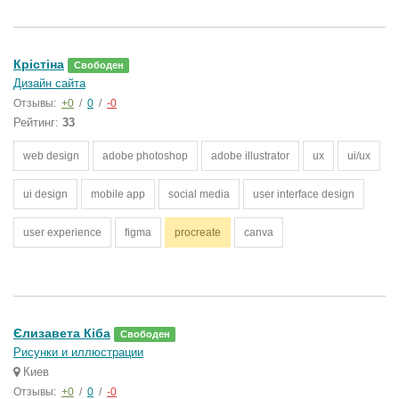
Крістіна
Свободен
Дизайн сайта
Отзывы:
+0
/
0
/
-0
Рейтинг:
33
web design
adobe photoshop
adobe illustrator
ux
ui/ux
ui design
mobile app
social media
user interface design
user experience
figma
procreate
canva
Єлизавета Кіба
Свободен
Рисунки и иллюстрации
Киев
Отзывы:
+0
/
0
/
-0