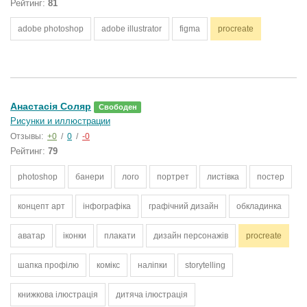
Рейтинг:
81
adobe photoshop
adobe illustrator
figma
procreate
Анастасія Соляр
Свободен
Рисунки и иллюстрации
Отзывы:
+0
/
0
/
-0
Рейтинг:
79
photoshop
банери
лого
портрет
листівка
постер
концепт арт
інфографіка
графічний дизайн
обкладинка
аватар
іконки
плакати
дизайн персонажів
procreate
шапка профілю
комікс
наліпки
storytelling
книжкова ілюстрація
дитяча ілюстрація