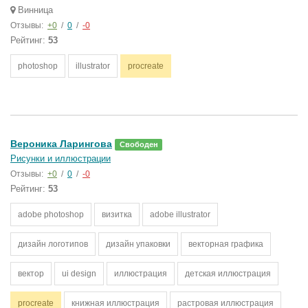
Винница
Отзывы:
+0
/
0
/
-0
Рейтинг:
53
photoshop
illustrator
procreate
Вероника Ларингова
Свободен
Рисунки и иллюстрации
Отзывы:
+0
/
0
/
-0
Рейтинг:
53
adobe photoshop
визитка
adobe illustrator
дизайн логотипов
дизайн упаковки
векторная графика
вектор
ui design
иллюстрация
детская иллюстрация
procreate
книжная иллюстрация
растровая иллюстрация