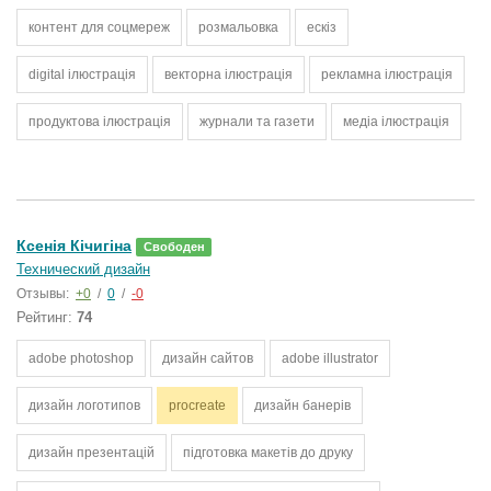
контент для соцмереж
розмальовка
ескіз
digital ілюстрація
векторна ілюстрація
рекламна ілюстрація
продуктова ілюстрація
журнали та газети
медіа ілюстрація
Ксенія Кічигіна
Свободен
Технический дизайн
Отзывы:
+0
/
0
/
-0
Рейтинг:
74
adobe photoshop
дизайн сайтов
adobe illustrator
дизайн логотипов
procreate
дизайн банерів
дизайн презентацій
підготовка макетів до друку