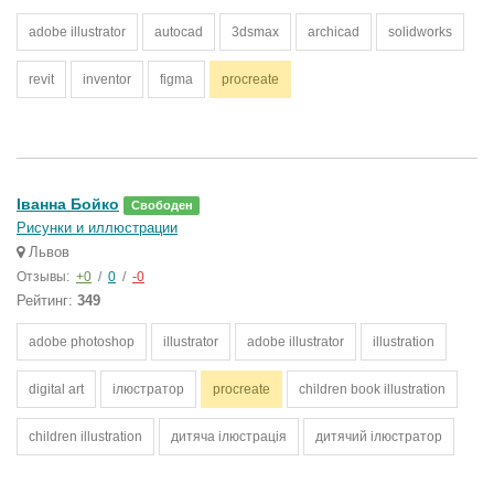
adobe illustrator
autocad
3dsmax
archicad
solidworks
revit
inventor
figma
procreate
Іванна Бойко
Свободен
Рисунки и иллюстрации
Львов
Отзывы:
+0
/
0
/
-0
Рейтинг:
349
adobe photoshop
illustrator
adobe illustrator
illustration
digital art
ілюстратор
procreate
children book illustration
children illustration
дитяча ілюстрація
дитячий ілюстратор