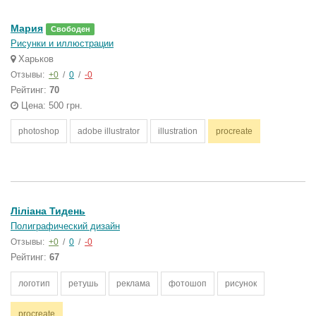
Мария
Свободен
Рисунки и иллюстрации
Харьков
Отзывы:
+0
/
0
/
-0
Рейтинг:
70
Цена: 500 грн.
photoshop
adobe illustrator
illustration
procreate
Ліліана Тидень
Полиграфический дизайн
Отзывы:
+0
/
0
/
-0
Рейтинг:
67
логотип
ретушь
реклама
фотошоп
рисунок
procreate