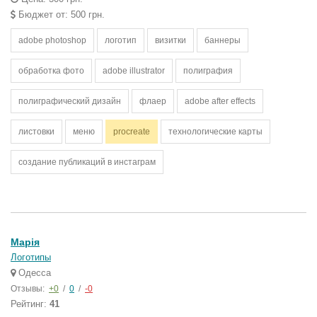
Бюджет от: 500 грн.
adobe photoshop
логотип
визитки
баннеры
обработка фото
adobe illustrator
полиграфия
полиграфический дизайн
флаер
adobe after effects
листовки
меню
procreate
технологические карты
создание публикаций в инстаграм
Марія
Логотипы
Одесса
Отзывы:
+0
/
0
/
-0
Рейтинг:
41