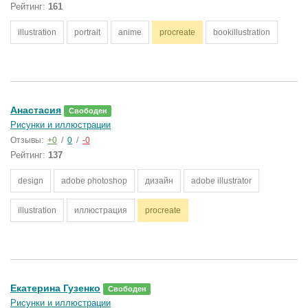
Рейтинг:
161
illustration
portrait
anime
procreate
bookillustration
Анастасия
Свободен
Рисунки и иллюстрации
Отзывы:
+0
/
0
/
-0
Рейтинг:
137
design
adobe photoshop
дизайн
adobe illustrator
illustration
иллюстрация
procreate
Екатерина Гузенко
Свободен
Рисунки и иллюстрации