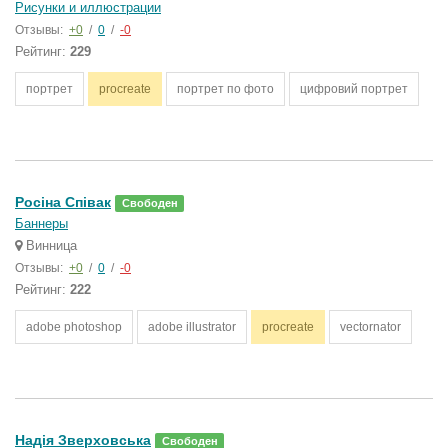
Рисунки и иллюстрации
Отзывы:
+0
/
0
/
-0
Рейтинг:
229
портрет
procreate
портрет по фото
цифровий портрет
Росіна Співак
Свободен
Баннеры
Винница
Отзывы:
+0
/
0
/
-0
Рейтинг:
222
adobe photoshop
adobe illustrator
procreate
vectornator
Надія Зверховська
Свободен