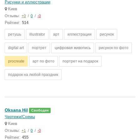
Рисунки и иллюстрации
Киев
Отзывы:
+0
/
0
/
-0
Рейтинг:
514
ретушь
illustrator
арт
иллюстрации
рисунок
digital art
портрет
цифровая живопись
рисунок по фото
procreate
арт по фото
портрет на подарок
подарок на любой праздник
Oksana Hil
Свободен
Чертежи/Схемы
Киев
Отзывы:
+1
/
0
/
-0
Рейтинг:
455