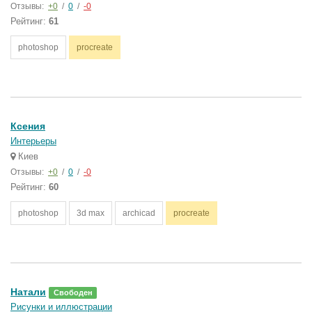
Отзывы:
+0
/
0
/
-0
Рейтинг:
61
photoshop
procreate
Ксения
Интерьеры
Киев
Отзывы:
+0
/
0
/
-0
Рейтинг:
60
photoshop
3d max
archicad
procreate
Натали
Свободен
Рисунки и иллюстрации