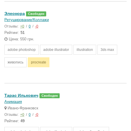
Элеонора
Свободен
Ретуширование/Коллажи
Отзывы:
+0
/
0
/
-0
Рейтинг:
51
Цена: 550 грн.
adobe photoshop
adobe illustrator
illustration
3ds max
живопись
procreate
Тарас Илькович
Свободен
Анимация
Ивано-Франковск
Отзывы:
+0
/
0
/
-0
Рейтинг:
49