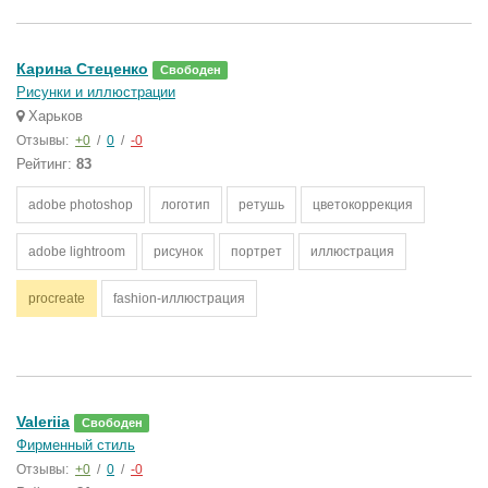
Карина Стеценко
Свободен
Рисунки и иллюстрации
Харьков
Отзывы:
+0
/
0
/
-0
Рейтинг:
83
adobe photoshop
логотип
ретушь
цветокоррекция
adobe lightroom
рисунок
портрет
иллюстрация
procreate
fashion-иллюстрация
Valeriia
Свободен
Фирменный стиль
Отзывы:
+0
/
0
/
-0