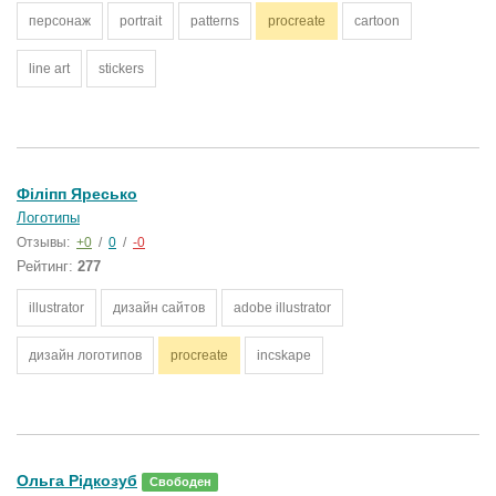
персонаж
portrait
patterns
procreate
cartoon
line art
stickers
Філіпп Яресько
Логотипы
Отзывы:
+0
/
0
/
-0
Рейтинг:
277
illustrator
дизайн сайтов
adobe illustrator
дизайн логотипов
procreate
incskape
Ольга Рідкозуб
Свободен