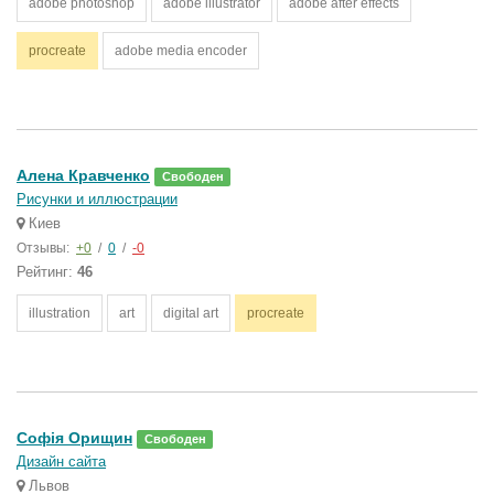
adobe photoshop
adobe illustrator
adobe after effects
procreate
adobe media encoder
Алена Кравченко
Свободен
Рисунки и иллюстрации
Киев
Отзывы:
+0
/
0
/
-0
Рейтинг:
46
illustration
art
digital art
procreate
Софія Орищин
Свободен
Дизайн сайта
Львов