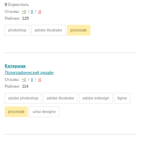
Борисполь
Отзывы:
+0
/
0
/
-0
Рейтинг:
129
photoshop
adobe illustrator
procreate
Катерина
Полиграфический дизайн
Отзывы:
+0
/
0
/
-0
Рейтинг:
114
adobe photoshop
adobe illustrator
adobe indesign
figma
procreate
ux\ui designe