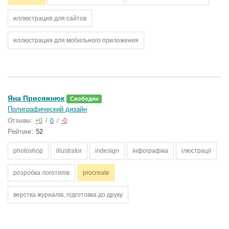
иллюстрация для сайтов
иллюстрация для мобильного приложения
Яна Присяжнюк
Свободен
Полиграфический дизайн
Отзывы:
+0
/
0
/
-0
Рейтинг:
52
photoshop
illustrator
indesign
інфографіка
ілюстрації
розробка логотипів
procreate
верстка журналів, підготовка до друку