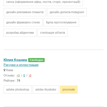
canva (оформлення афіш, постів, сторіс, презентацій)
дизайн рекламних плакатів
дизайн дописів instagram
дизайн фірмового стилю
figma прототипування
розробка айдентики
стилізація об'єктів
Юлия Кушнир
Свободен
Рисунки и иллюстрации
Киев
Отзывы:
+0
/
0
/
-0
Рейтинг:
74
adobe photoshop
adobe illustrator
procreate