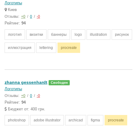
Логотипы
Киев
Отзывы:
+0
/
0
/
-0
Рейтинг:
94
логотип
визитки
баннеры
logo
illustration
рисунок
иллюстрация
lettering
procreate
zhanna gessenhardt
Свободен
Логотипы
Отзывы:
+0
/
0
/
-0
Рейтинг:
94
Бюджет от: 400 грн.
photoshop
adobe illustrator
archicad
figma
procreate