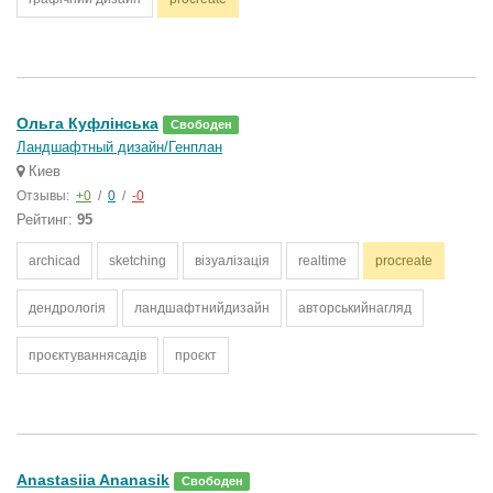
Ольга Куфлінська
Свободен
Ландшафтный дизайн/Генплан
Киев
Отзывы:
+0
/
0
/
-0
Рейтинг:
95
archicad
sketching
візуалізація
realtime
procreate
дендрологія
ландшафтнийдизайн
авторськийнагляд
проєктуваннясадів
проєкт
Anastasiia Ananasik
Свободен