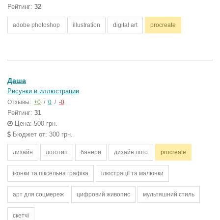
Рейтинг:
32
adobe photoshop
illustration
digital art
procreate
Даша
Рисунки и иллюстрации
Отзывы:
+0
/
0
/
-0
Рейтинг:
31
Цена: 500 грн.
Бюджет от: 300 грн.
дизайн
логотип
банери
дизайн лого
procreate
іконки та піксельна графіка
ілюстрації та малюнки
арт для соцмереж
цифровий живопис
мультяшний стиль
скетчі