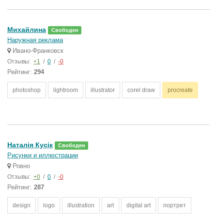
Михайлина
Свободен
Наружная реклама
Ивано-Франковск
Отзывы:
+1
/
0
/
-0
Рейтинг:
294
photoshop
lightroom
illustrator
corel draw
procreate
Наталія Кусік
Свободен
Рисунки и иллюстрации
Ровно
Отзывы:
+0
/
0
/
-0
Рейтинг:
287
design
logo
illustration
art
digital art
портрет