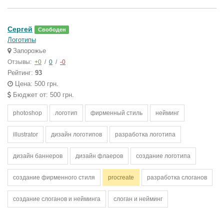
Сергей
Свободен
Логотипы
Запорожье
Отзывы:
+0
/
0
/
-0
Рейтинг:
93
Цена: 500 грн.
Бюджет от: 500 грн.
photoshop
логотип
фирменный стиль
нейминг
illustrator
дизайн логотипов
разработка логотипа
дизайн баннеров
дизайн флаеров
создание логотипа
создание фирменного стиля
procreate
разработка слоганов
создание слоганов и нейминга
слоган и нейминг