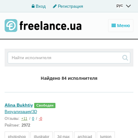
Вход
Регистрация
Меню
Найдено
84 исполнителя
Alina Bukhtiy
Свободен
Визуализация/3D
Отзывы:
+11
/
0
/
-0
Рейтинг:
2972
photoshop
illustrator
3d max
archicad
lumion