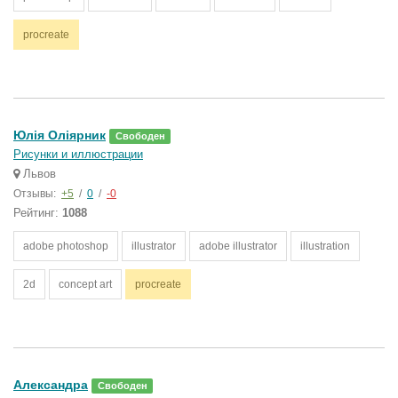
procreate
Юлія Оліярник
Свободен
Рисунки и иллюстрации
Львов
Отзывы:
+5
/
0
/
-0
Рейтинг:
1088
adobe photoshop
illustrator
adobe illustrator
illustration
2d
concept art
procreate
Александра
Свободен