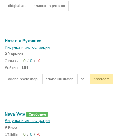
didgital art
иллюстрация книг
Наталія Рудяшко
Рисунки и иллюстрации
Харьков
Отзывы:
+0
/
0
/
-0
Рейтинг:
164
adobe photoshop
adobe illustrator
sai
procreate
Naya Vytv
Свободен
Рисунки и иллюстрации
Киев
Отзывы:
+0
/
0
/
-0