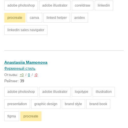
adobe photoshop
adobe illustrator
coreldraw
linkedin
procreate
canva
linked helper
anidex
linkedin sales navigator
Anastasiia Mamonova
Фирменный стиль
Отзывы:
+0
/
0
/
-0
Рейтинг:
39
adobe photoshop
adobe illustrator
logotype
illustration
presentation
graphic design
brand style
brand book
figma
procreate