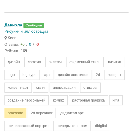
Даниэла
Свободен
Рисунки и иллюстрации
Киев
Отзывы:
+0
/
0
/
-0
Рейтинг:
169
дизайн
логотип
визитки
фирменный стиль
визитка
logo
logotype
арт
дизайн логотипов
2d
концепт
концепт-арт
скетч
иллюстрация
стикеры
создание персонажей
комикс
растровая графика
krita
procreate
2d персонаж
диджитал арт
стилизованный портрет
стикеры телеграм
didgital