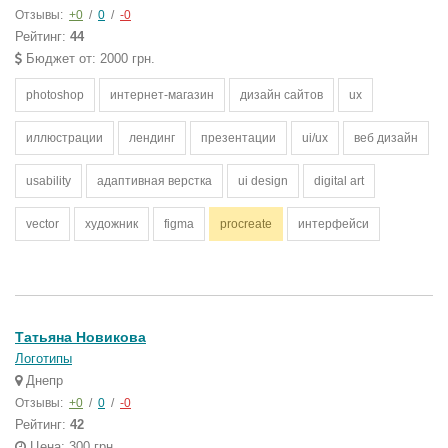
Отзывы:
+0
/
0
/
-0
Рейтинг:
44
Бюджет от: 2000 грн.
photoshop
интернет-магазин
дизайн сайтов
ux
иллюстрации
лендинг
презентации
ui/ux
веб дизайн
usability
адаптивная верстка
ui design
digital art
vector
художник
figma
procreate
интерфейси
Татьяна Новикова
Логотипы
Днепр
Отзывы:
+0
/
0
/
-0
Рейтинг:
42
Цена: 300 грн.