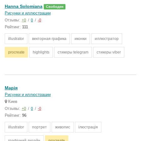
Hanna Solomiana
Свободен
Рисунки и иллюстрации
Отзывы:
+0
/
0
/
-0
Рейтинг:
111
illustrator
векторная графика
иконки
иллюстратор
procreate
highlights
стикеры telegram
стикеры viber
Марія
Рисунки и иллюстрации
Киев
Отзывы:
+0
/
0
/
-0
Рейтинг:
96
illustrator
портрет
живопис
ілюстрація
графічний дизайн
procreate