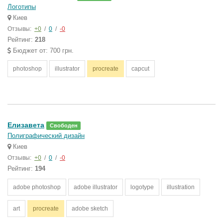
Логотипы
Киев
Отзывы:
+0
/
0
/
-0
Рейтинг:
218
Бюджет от: 700 грн.
photoshop
illustrator
procreate
capcut
Елизавета
Свободен
Полиграфический дизайн
Киев
Отзывы:
+0
/
0
/
-0
Рейтинг:
194
adobe photoshop
adobe illustrator
logotype
illustration
art
procreate
adobe sketch